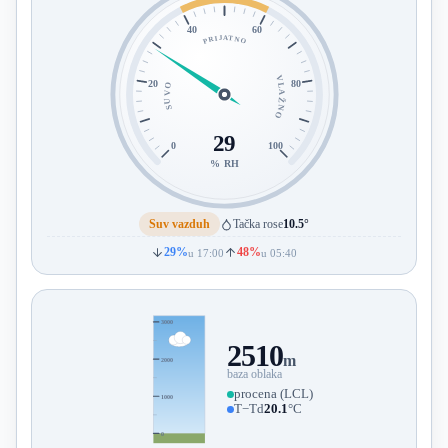
40
60
PRIJATNO
VLAŽNO
20
80
SUVO
29
0
100
% RH
Suv vazduh
Tačka rose
10.5°
29%
48%
u 17:00
u 05:40
3000
2510
m
2000
baza oblaka
procena (LCL)
1000
T−Td
20.1
°C
0