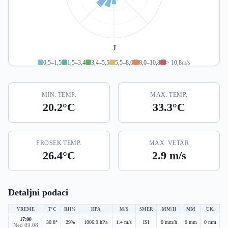
J
0,5–1,5
1,5–3,4
3,4–5,5
5,5–8,0
8,0–10,8
> 10,8
m/s
MIN. TEMP.
MAX. TEMP.
20.2°C
33.3°C
PROSEK TEMP.
MAX. VETAR
26.4°C
2.9 m/s
Detaljni podaci
VREME
T°C
RH%
HPA
M/S
SMER
MM/H
MM
UK.
17:00
30.8°
29%
1006.9 hPa
1.4 m/s
ISI
0 mm/h
0 mm
0 mm
Ned 09.08