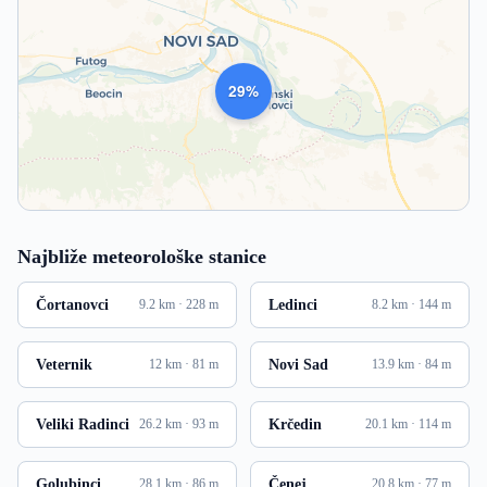
1007
Najbliže meteorološke stanice
Čortanovci
Ledinci
9.2 km · 228 m
8.2 km · 144 m
Veternik
Novi Sad
12 km · 81 m
13.9 km · 84 m
Veliki Radinci
Krčedin
26.2 km · 93 m
20.1 km · 114 m
Golubinci
Čenej
28.1 km · 86 m
20.8 km · 77 m