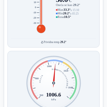
°C
10
Oseća se kao
29.2°
0
Max
33.3°
u 15:10
-10
Min
20.2°
u 05:25
Rosa
10.5°
-20
-30
Prividna temp.
29.2°
1000
KIŠA
PROMENLJIVO
1020
OLUJA
980
VEDRO
1040
1006.6
960
hPa