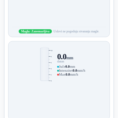
Magla: Zanemarljiva
Uslovi ne pogoduju stvaranju magle.
10
0.0
8
mm
danas
6
Juče
0.0
mm
4
Intenzitet
0.0
mm/h
Max
0.0
mm/h
2
0