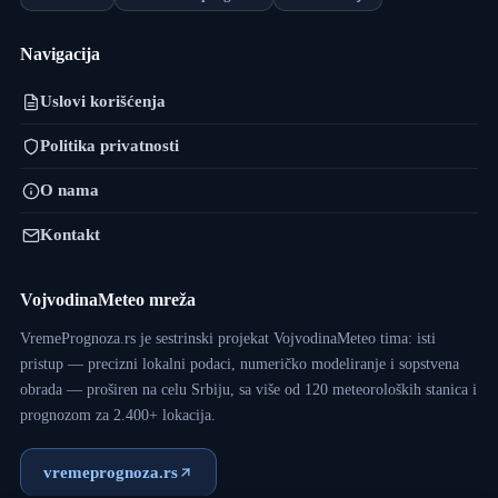
Navigacija
Uslovi korišćenja
Politika privatnosti
O nama
Kontakt
VojvodinaMeteo mreža
VremePrognoza.rs je sestrinski projekat VojvodinaMeteo tima: isti
pristup — precizni lokalni podaci, numeričko modeliranje i sopstvena
obrada — proširen na celu Srbiju, sa više od 120 meteoroloških stanica i
prognozom za 2.400+ lokacija.
vremeprognoza.rs