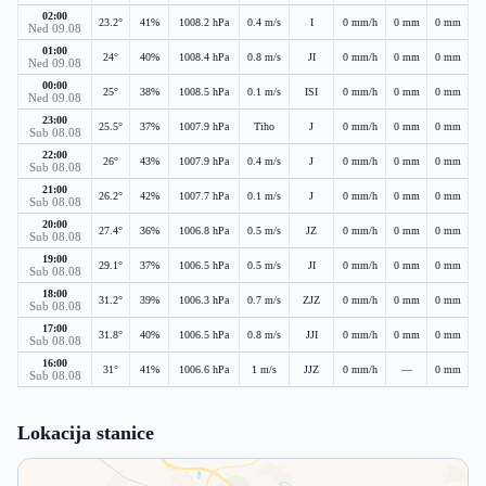
02:00
23.2°
41%
1008.2 hPa
0.4 m/s
I
0 mm/h
0 mm
0 mm
Ned 09.08
01:00
24°
40%
1008.4 hPa
0.8 m/s
JI
0 mm/h
0 mm
0 mm
Ned 09.08
00:00
25°
38%
1008.5 hPa
0.1 m/s
ISI
0 mm/h
0 mm
0 mm
Ned 09.08
23:00
25.5°
37%
1007.9 hPa
Tiho
J
0 mm/h
0 mm
0 mm
Sub 08.08
22:00
26°
43%
1007.9 hPa
0.4 m/s
J
0 mm/h
0 mm
0 mm
Sub 08.08
21:00
26.2°
42%
1007.7 hPa
0.1 m/s
J
0 mm/h
0 mm
0 mm
Sub 08.08
20:00
27.4°
36%
1006.8 hPa
0.5 m/s
JZ
0 mm/h
0 mm
0 mm
Sub 08.08
19:00
29.1°
37%
1006.5 hPa
0.5 m/s
JI
0 mm/h
0 mm
0 mm
Sub 08.08
18:00
31.2°
39%
1006.3 hPa
0.7 m/s
ZJZ
0 mm/h
0 mm
0 mm
Sub 08.08
17:00
31.8°
40%
1006.5 hPa
0.8 m/s
JJI
0 mm/h
0 mm
0 mm
Sub 08.08
16:00
31°
41%
1006.6 hPa
1 m/s
JJZ
0 mm/h
—
0 mm
Sub 08.08
Lokacija stanice