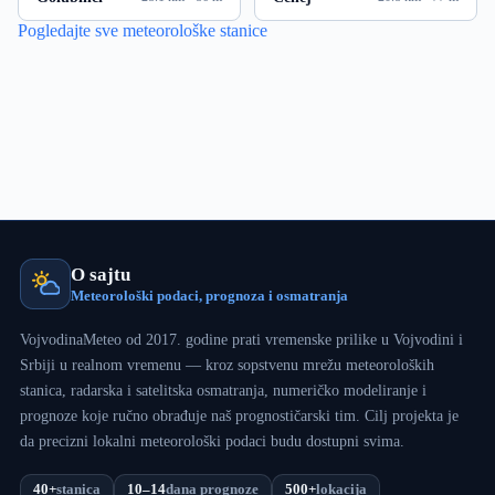
Pogledajte sve meteorološke stanice
O sajtu
Meteorološki podaci, prognoza i osmatranja
VojvodinaMeteo od 2017. godine prati vremenske prilike u Vojvodini i
Srbiji u realnom vremenu — kroz sopstvenu mrežu meteoroloških
stanica, radarska i satelitska osmatranja, numeričko modeliranje i
prognoze koje ručno obrađuje naš prognostičarski tim. Cilj projekta je
da precizni lokalni meteorološki podaci budu dostupni svima.
40+
stanica
10–14
dana prognoze
500+
lokacija