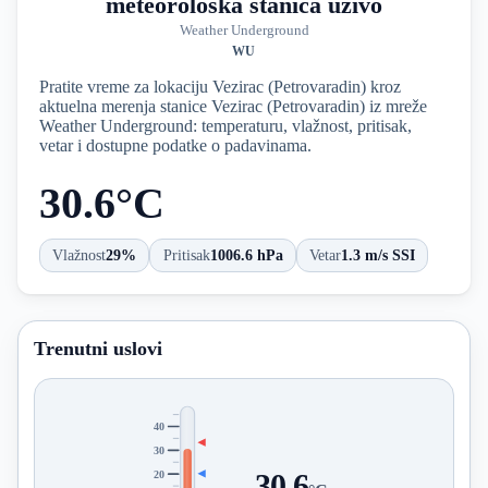
meteorološka stanica uživo
Weather Underground
WU
Pratite vreme za lokaciju Vezirac (Petrovaradin) kroz
aktuelna merenja stanice Vezirac (Petrovaradin) iz mreže
Weather Underground: temperaturu, vlažnost, pritisak,
vetar i dostupne podatke o padavinama.
30.6°C
Vlažnost
29%
Pritisak
1006.6 hPa
Vetar
1.3 m/s SSI
Trenutni uslovi
40
30
20
30.6