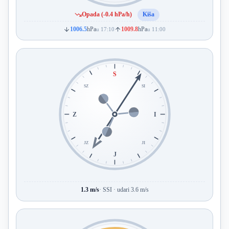
Opada (-0.4 hPa/h)
Kiša
1006.5
hPa
1009.8
hPa
u 17:10
u 11:00
S
SZ
SI
Z
I
JZ
JI
J
1.3 m/s
· SSI · udari 3.6 m/s