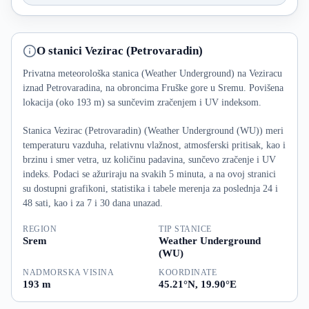
O stanici Vezirac (Petrovaradin)
Privatna meteorološka stanica (Weather Underground) na Veziracu
iznad Petrovaradina, na obroncima Fruške gore u Sremu. Povišena
lokacija (oko 193 m) sa sunčevim zračenjem i UV indeksom.
Stanica Vezirac (Petrovaradin) (Weather Underground (WU)) meri
temperaturu vazduha, relativnu vlažnost, atmosferski pritisak, kao i
brzinu i smer vetra, uz količinu padavina, sunčevo zračenje i UV
indeks. Podaci se ažuriraju na svakih 5 minuta, a na ovoj stranici
su dostupni grafikoni, statistika i tabele merenja za poslednja 24 i
48 sati, kao i za 7 i 30 dana unazad.
REGION
TIP STANICE
Srem
Weather Underground
(WU)
NADMORSKA VISINA
KOORDINATE
193 m
45.21°N, 19.90°E