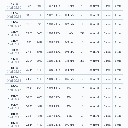
16:00
31°
30%
1007.1 hPa
1.1 m/s
SI
0 mm/h
0 mm
0 mm
Ned 09.08
15:00
33.2°
31%
1007.8 hPa
0.4 m/s
J
0 mm/h
0 mm
0 mm
Ned 09.08
14:00
31.6°
33%
1008.2 hPa
0.2 m/s
I
0 mm/h
0 mm
0 mm
Ned 09.08
13:00
29.8°
34%
1008.7 hPa
1 m/s
ISI
0 mm/h
0 mm
0 mm
Ned 09.08
12:00
30°
36%
1009.2 hPa
0.3 m/s
J
0 mm/h
0 mm
0 mm
Ned 09.08
11:00
27.9°
39%
1009.8 hPa
0.6 m/s
IJI
0 mm/h
0 mm
0 mm
Ned 09.08
10:00
25.8°
39%
1009.5 hPa
1.8 m/s
ISI
0 mm/h
0 mm
0 mm
Ned 09.08
09:00
25.1°
41%
1009.2 hPa
0.4 m/s
JI
0 mm/h
0 mm
0 mm
Ned 09.08
08:00
24.7°
41%
1009.2 hPa
0.5 m/s
JZ
0 mm/h
0 mm
0 mm
Ned 09.08
07:00
22.4°
45%
1009.1 hPa
Tiho
JJZ
0 mm/h
0 mm
0 mm
Ned 09.08
06:00
20.9°
48%
1008.9 hPa
Tiho
J
0 mm/h
0 mm
0 mm
Ned 09.08
05:00
20.7°
46%
1008.1 hPa
Tiho
J
0 mm/h
0 mm
0 mm
Ned 09.08
04:00
21.6°
45%
1007.9 hPa
Tiho
JI
0 mm/h
0 mm
0 mm
Ned 09.08
03:00
22.1°
44%
1008.2 hPa
0.6 m/s
I
0 mm/h
0 mm
0 mm
Ned 09.08