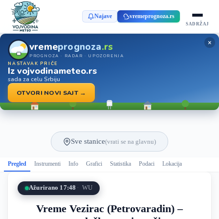
Najave
vremeprognoza.rs
SADRŽAJ
×
vreme
prognoza
.rs
PROGNOZA · RADAR · UPOZORENJA
NASTAVAK PRIČE
Iz vojvodinameteo.rs
sada za celu Srbiju
OTVORI NOVI SAJT →
Sve stanice
(vrati se na glavnu)
Pregled
Instrumenti
Info
Grafici
Statistika
Podaci
Lokacija
Ažurirano 17:48
WU
Vreme Vezirac (Petrovaradin) –