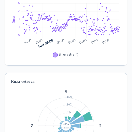
Ruža vetrova
S
15%
10%
5%
40%
Z
I
TIŠINA