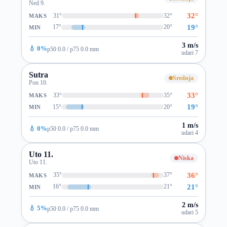
Ned 9.
32°
31°
32°
MAKS
19°
17°
20°
MIN
3 m/s
💧 0%
p50 0.0 / p75 0.0 mm
udari 7
Sutra
Srednja
Pon 10.
33°
33°
35°
MAKS
19°
15°
20°
MIN
1 m/s
💧 0%
p50 0.0 / p75 0.0 mm
udari 4
Uto 11.
Niska
Uto 11.
36°
35°
37°
MAKS
21°
16°
21°
MIN
2 m/s
💧 5%
p50 0.0 / p75 0.0 mm
udari 5