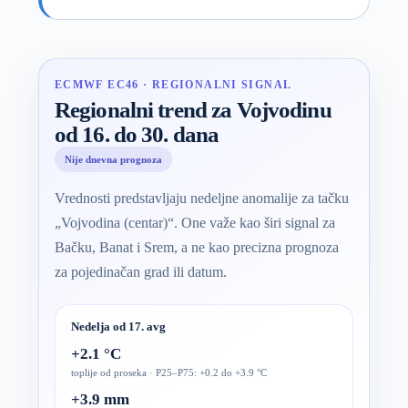
ECMWF EC46 · REGIONALNI SIGNAL
Regionalni trend za Vojvodinu
od 16. do 30. dana
Nije dnevna prognoza
Vrednosti predstavljaju nedeljne anomalije za tačku
„Vojvodina (centar)“. One važe kao širi signal za
Bačku, Banat i Srem, a ne kao precizna prognoza
za pojedinačan grad ili datum.
Nedelja od 17. avg
+2.1 °C
toplije od proseka · P25–P75: +0.2 do +3.9 °C
+3.9 mm