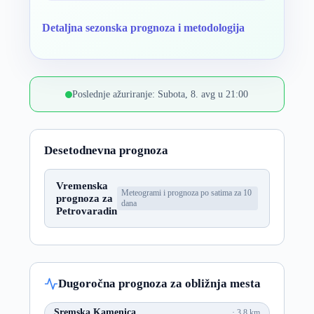
Detaljna sezonska prognoza i metodologija
Poslednje ažuriranje: Subota, 8. avg u 21:00
Desetodnevna prognoza
Vremenska
Meteogrami i prognoza po satima za 10
prognoza za
dana
Petrovaradin
Dugoročna prognoza za obližnja mesta
Sremska Kamenica
3.8 km