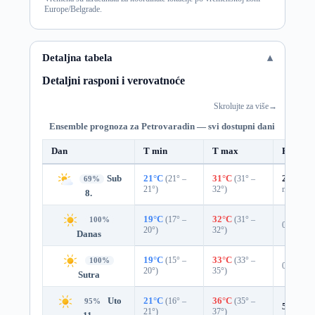
Europe/Belgrade.
Detaljna tabela
Detaljni rasponi i verovatnoće
Skrolujte za više
→
Ensemble prognoza za Petrovaradin — svi dostupni dani
Dan
T min
T max
Padavin
Sub
21°C
(21° –
31°C
(31° –
23%
0.0
69%
21°)
32°)
mm)
8.
19°C
(17° –
32°C
(31° –
100%
0%
20°)
32°)
Danas
19°C
(15° –
33°C
(33° –
100%
0%
20°)
35°)
Sutra
Uto
21°C
(16° –
36°C
(35° –
95%
5%
0.0
21°)
37°)