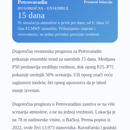
Petrovaradin
Promeni lokaciju
DUGOROČNA · ENSEMBLE
15 dana
91 simulacija atmosfere u prvih pet dana; od 6. dana 51
član ECMWF ansambla. Prikazujemo raspone i
verovatnoće, ne jednu prividno preciznu vrednost.
Dugoročna vremenska prognoza za Petrovaradin
prikazuje ensemble trend za narednih 15 dana. Medijana
P50 predstavlja središnju vrednost, dok opseg P25–P75
pokazuje srednjih 50% scenarija. Uži opseg znači veću
saglasnost modela; širi opseg upozorava da je ishod
manje izvestan.
Dugoročna prognoza u Petrovaradinu zasniva se na više
scenarija atmosfere, a ne na jednoj vrednosti. Lokacija je
na 78 m nadmorske visine, u Bačkoj. Prema popisu iz
2022, ovde živi 13.973 stanovnika. Ravničarski i gradski