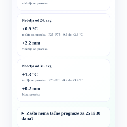
vlažnije od proseka
Nedelja od 24. avg
+0.9 °C
toplije od proseka · P25–P75: -0.6 do +2.3 °C
+2.2 mm
vlažnije od proseka
Nedelja od 31. avg
+1.3 °C
toplije od proseka · P25–P75: -0.7 do +3.4 °C
+0.2 mm
blizu proseka
Zašto nema tačne prognoze za 25 ili 30
dana?