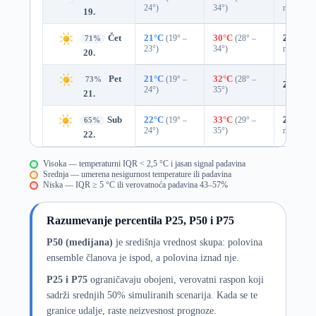
24°)
34°)
mm)
19.
Čet
21°C
(19° –
30°C
(28° –
25%
0.0
71%
23°)
34°)
mm)
20.
Pet
21°C
(19° –
32°C
(28° –
73%
22%
0.
24°)
35°)
21.
Sub
22°C
(19° –
33°C
(29° –
25%
0.0
65%
24°)
35°)
mm)
22.
Visoka — temperaturni IQR < 2,5 °C i jasan signal padavina
Srednja — umerena nesigurnost temperature ili padavina
Niska — IQR ≥ 5 °C ili verovatnoća padavina 43–57%
Razumevanje percentila P25, P50 i P75
P50 (medijana)
je središnja vrednost skupa: polovina
ensemble članova je ispod, a polovina iznad nje.
P25 i P75
ograničavaju obojeni, verovatni raspon koji
sadrži srednjih 50% simuliranih scenarija. Kada se te
granice udalje, raste neizvesnost prognoze.