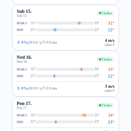
Sub 15.
Visoka
Sub 15.
32°
31°
33°
MAKS
22°
21°
23°
MIN
4 m/s
💧 0%
p50 0.0 / p75 0.0 mm
udari 9
Ned 16.
Visoka
Ned 16.
33°
32°
34°
MAKS
22°
21°
23°
MIN
3 m/s
💧 0%
p50 0.0 / p75 0.0 mm
udari 9
Pon 17.
Visoka
Pon 17.
34°
33°
35°
MAKS
23°
22°
23°
MIN