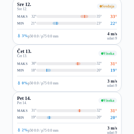
Sre 12.
Srednja
Sre 12.
33°
32°
35°
MAKS
22°
21°
23°
MIN
4 m/s
💧 3%
p50 0.0 / p75 0.0 mm
udari 9
Čet 13.
Visoka
Čet 13.
31°
30°
32°
MAKS
19°
18°
20°
MIN
3 m/s
💧 0%
p50 0.0 / p75 0.0 mm
udari 9
Pet 14.
Visoka
Pet 14.
31°
31°
32°
MAKS
20°
19°
20°
MIN
3 m/s
💧 2%
p50 0.0 / p75 0.0 mm
udari 9