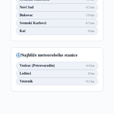
Novi Sad
4.5 km
Bukovac
5.9 km
Sremski Karlovci
6.5 km
Kać
8 km
Najbliže meteorološke stanice
Vezirac (Petrovaradin)
4.4 km
Ledinci
8 km
Veternik
9.2 km