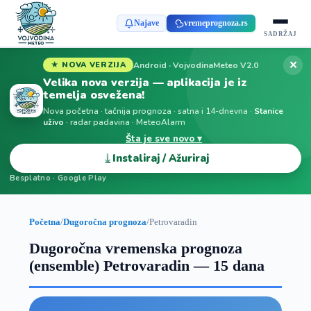
Najave
vremeprognoza.rs
SADRŽAJ
✕
Android · VojvodinaMeteo V2.0
★ NOVA VERZIJA
Velika nova verzija — aplikacija je iz
temelja osvežena!
Nova početna · tačnija prognoza · satna i 14-dnevna ·
Stanice
uživo
· radar padavina · MeteoAlarm
Šta je sve novo ▾
⤓
Instaliraj / Ažuriraj
Besplatno · Google Play
Početna
/
Dugoročna prognoza
/
Petrovaradin
Dugoročna vremenska prognoza
(ensemble) Petrovaradin — 15 dana