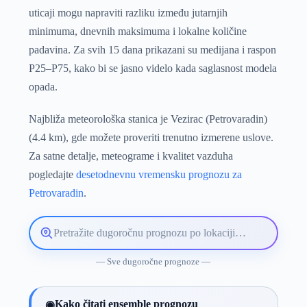
uticaji mogu napraviti razliku između jutarnjih
minimuma, dnevnih maksimuma i lokalne količine
padavina. Za svih 15 dana prikazani su medijana i raspon
P25–P75, kako bi se jasno videlo kada saglasnost modela
opada.
Najbliža meteorološka stanica je Vezirac (Petrovaradin)
(4.4 km), gde možete proveriti trenutno izmerene uslove.
Za satne detalje, meteograme i kvalitet vazduha
pogledajte
desetodnevnu vremensku prognozu za
Petrovaradin
.
Pretražite
lokaciju
vremenske
— Sve dugoročne prognoze —
prognoze
Kako čitati ensemble prognozu
◉