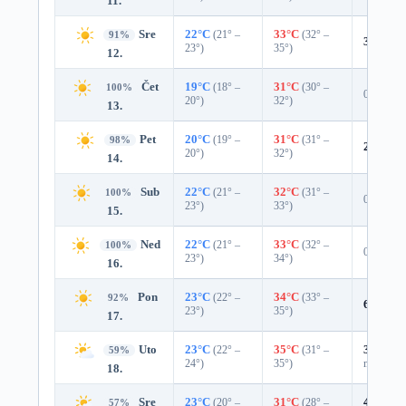
11.
Sre
22°C
(21° –
33°C
(32° –
91%
3%
0.0
23°)
35°)
12.
Čet
19°C
(18° –
31°C
(30° –
100%
0%
20°)
32°)
13.
Pet
20°C
(19° –
31°C
(31° –
98%
2%
0.0
20°)
32°)
14.
Sub
22°C
(21° –
32°C
(31° –
100%
0%
23°)
33°)
15.
Ned
22°C
(21° –
33°C
(32° –
100%
0%
23°)
34°)
16.
Pon
23°C
(22° –
34°C
(33° –
92%
6%
0.0
23°)
35°)
17.
Uto
23°C
(22° –
35°C
(31° –
33%
0.0
59%
24°)
35°)
mm)
18.
Sre
23°C
(20° –
31°C
(28° –
41%
0.0
57%