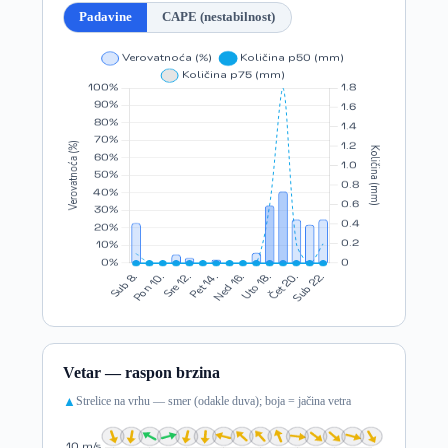
Padavine
CAPE (nestabilnost)
Vetar — raspon brzina
Strelice na vrhu — smer (odakle duva); boja = jačina vetra
▲