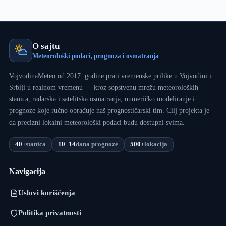
O sajtu
Meteorološki podaci, prognoza i osmatranja
VojvodinaMeteo od 2017. godine prati vremenske prilike u Vojvodini i
Srbiji u realnom vremenu — kroz sopstvenu mrežu meteoroloških
stanica, radarska i satelitska osmatranja, numeričko modeliranje i
prognoze koje ručno obrađuje naš prognostičarski tim. Cilj projekta je
da precizni lokalni meteorološki podaci budu dostupni svima.
40+
stanica
10–14
dana prognoze
500+
lokacija
Navigacija
Uslovi korišćenja
Politika privatnosti