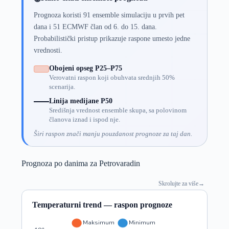
Prognoza koristi 91 ensemble simulaciju u prvih pet
dana i 51 ECMWF član od 6. do 15. dana.
Probabilistički pristup prikazuje raspone umesto jedne
vrednosti.
Obojeni opseg P25–P75
Verovatni raspon koji obuhvata srednjih 50%
scenarija.
Linija medijane P50
Središnja vrednost ensemble skupa, sa polovinom
članova iznad i ispod nje.
Širi raspon znači manju pouzdanost prognoze za taj dan.
Prognoza po danima za Petrovaradin
Skrolujte za više
→
Temperaturni trend — raspon prognoze