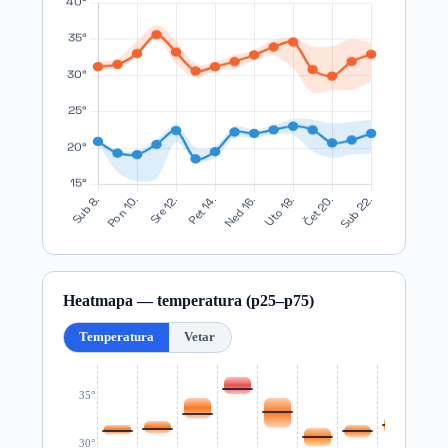
Heatmapa — temperatura (p25–p75)
Temperatura
Vetar
35°
30°