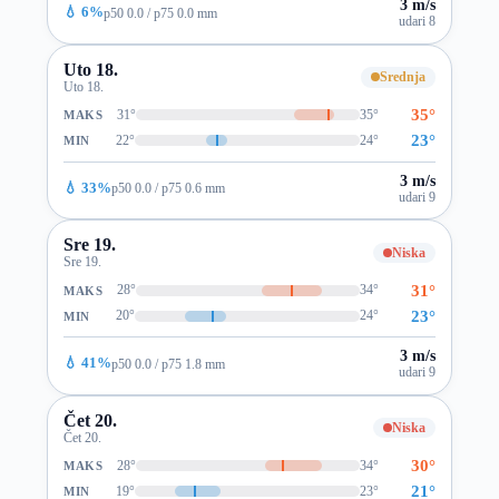
3 m/s
💧 6%
p50 0.0 / p75 0.0 mm
udari 8
Uto 18.
Srednja
Uto 18.
35°
31°
35°
MAKS
23°
22°
24°
MIN
3 m/s
💧 33%
p50 0.0 / p75 0.6 mm
udari 9
Sre 19.
Niska
Sre 19.
31°
28°
34°
MAKS
23°
20°
24°
MIN
3 m/s
💧 41%
p50 0.0 / p75 1.8 mm
udari 9
Čet 20.
Niska
Čet 20.
30°
28°
34°
MAKS
21°
19°
23°
MIN