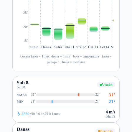
25°
20°
15°
Sub 8.
Danas
Sutra
Uto 11.
Sre 12.
Čet 13.
Pet 14.
Sub 15.
Ned 1
Gornja traka = Tmax, donja = Tmin · boja = temperatura · traka =
p25–p75 · linija = medijana
Sub 8.
Visoka
Sub 8.
31°
31°
32°
MAKS
21°
21°
21°
MIN
4 m/s
💧 23%
p50 0.0 / p75 0.1 mm
udari 9
Danas
Srednja