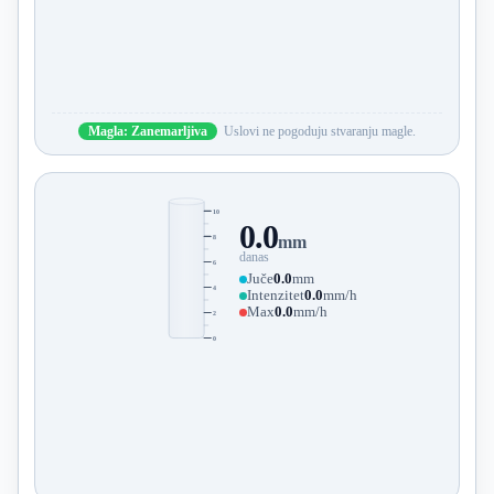
Magla: Zanemarljiva
Uslovi ne pogoduju stvaranju magle.
10
0.0
8
mm
danas
6
Juče
0.0
mm
4
Intenzitet
0.0
mm/h
Max
0.0
mm/h
2
0