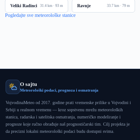
Veliki Radinci
Ravnje
31.4 km · 93 m
33.7 km · 79 m
Pogledajte sve meteorološke stanice
O sajtu
Meteorološki podaci, prognoza i osmatranja
VojvodinaMeteo od 2017. godine prati vremenske prilike u Vojvodini i
Srbiji u realnom vremenu — kroz sopstvenu mrežu meteoroloških
stanica, radarska i satelitska osmatranja, numeričko modeliranje i
prognoze koje ručno obrađuje naš prognostičarski tim. Cilj projekta je
da precizni lokalni meteorološki podaci budu dostupni svima.