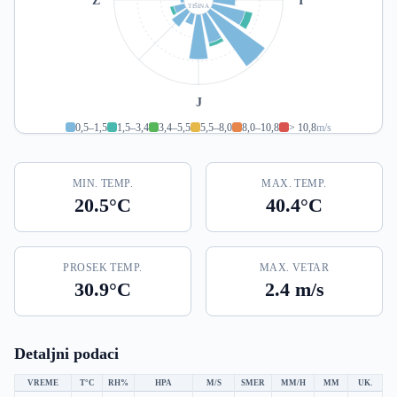
TIŠINA
J
0,5–1,5
1,5–3,4
3,4–5,5
5,5–8,0
8,0–10,8
> 10,8
m/s
MIN. TEMP.
MAX. TEMP.
20.5°C
40.4°C
PROSEK TEMP.
MAX. VETAR
30.9°C
2.4 m/s
Detaljni podaci
VREME
T°C
RH%
HPA
M/S
SMER
MM/H
MM
UK.