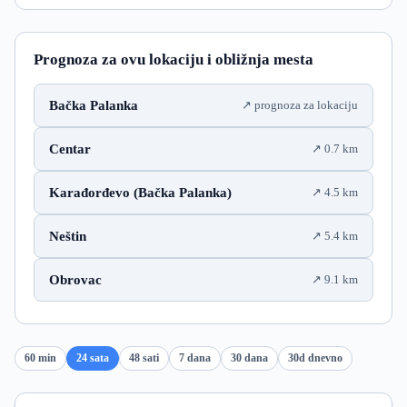
Prognoza za ovu lokaciju i obližnja mesta
Bačka Palanka
prognoza za lokaciju
Centar
0.7 km
Karađorđevo (Bačka Palanka)
4.5 km
Neštin
5.4 km
Obrovac
9.1 km
60 min
24 sata
48 sati
7 dana
30 dana
30d dnevno