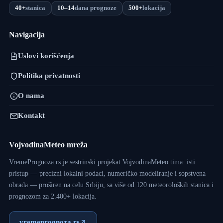
40+
stanica
10–14
dana prognoze
500+
lokacija
Navigacija
Uslovi korišćenja
Politika privatnosti
O nama
Kontakt
VojvodinaMeteo mreža
VremePrognoza.rs je sestrinski projekat VojvodinaMeteo tima: isti
pristup — precizni lokalni podaci, numeričko modeliranje i sopstvena
obrada — proširen na celu Srbiju, sa više od 120 meteoroloških stanica i
prognozom za 2.400+ lokacija.
vremeprognoza.rs