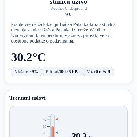
stanica uživo
Weather Underground
WU
Pratite vreme za lokaciju Bačka Palanka kroz aktuelna
merenja stanice Bačka Palanka iz mreže Weather
Underground: temperaturu, vlažnost, pritisak, vetar i
dostupne podatke o padavinama.
30.2°C
Vlažnost
49%
Pritisak
1009.5 hPa
Vetar
0 m/s JI
Trenutni uslovi
40
30
20
30.2