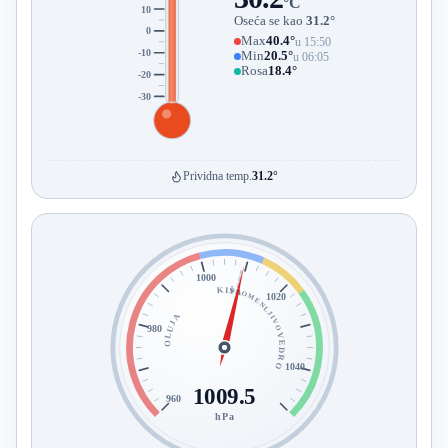
°C
10
Oseća se kao
31.2°
0
Max
40.4°
u 15:50
-10
Min
20.5°
u 06:05
Rosa
18.4°
-20
-30
Prividna temp.
31.2°
1000
KIŠA
PROMENLJIVO
1020
OLUJA
980
VEDRO
1040
1009.5
960
hPa