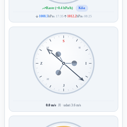
Raste (+0.4 hPa/h)
Kiša
1008.5
hPa
1012.2
hPa
u 17:35
u 08:25
S
SZ
SI
Z
I
JZ
JI
J
0.0 m/s
· JI · udari 3.6 m/s