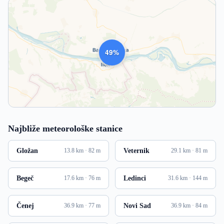
1010
Najbliže meteorološke stanice
Gložan
Veternik
13.8 km · 82 m
29.1 km · 81 m
Begeč
Ledinci
17.6 km · 76 m
31.6 km · 144 m
Čenej
Novi Sad
36.9 km · 77 m
36.9 km · 84 m