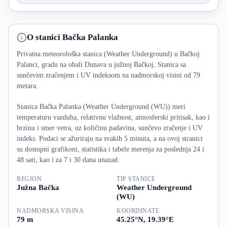
O stanici Bačka Palanka
Privatna meteorološka stanica (Weather Underground) u Bačkoj
Palanci, gradu na obali Dunava u južnoj Bačkoj. Stanica sa
sunčevim zračenjem i UV indeksom na nadmorskoj visini od 79
metara.
Stanica Bačka Palanka (Weather Underground (WU)) meri
temperaturu vazduha, relativnu vlažnost, atmosferski pritisak, kao i
brzinu i smer vetra, uz količinu padavina, sunčevo zračenje i UV
indeks. Podaci se ažuriraju na svakih 5 minuta, a na ovoj stranici
su dostupni grafikoni, statistika i tabele merenja za poslednja 24 i
48 sati, kao i za 7 i 30 dana unazad.
REGION
TIP STANICE
Južna Bačka
Weather Underground
(WU)
NADMORSKA VISINA
KOORDINATE
79 m
45.25°N, 19.39°E