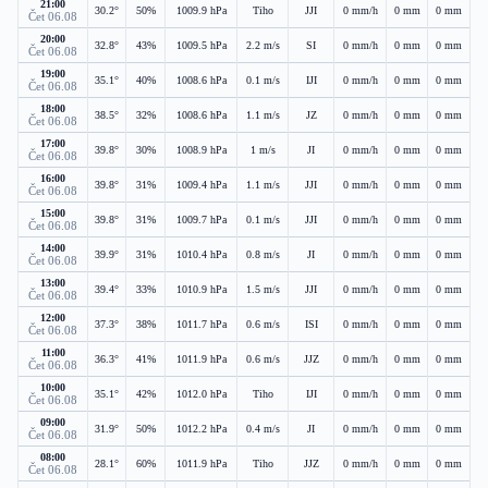
21:00
30.2°
50%
1009.9 hPa
Tiho
JJI
0 mm/h
0 mm
0 mm
Čet 06.08
20:00
32.8°
43%
1009.5 hPa
2.2 m/s
SI
0 mm/h
0 mm
0 mm
Čet 06.08
19:00
35.1°
40%
1008.6 hPa
0.1 m/s
IJI
0 mm/h
0 mm
0 mm
Čet 06.08
18:00
38.5°
32%
1008.6 hPa
1.1 m/s
JZ
0 mm/h
0 mm
0 mm
Čet 06.08
17:00
39.8°
30%
1008.9 hPa
1 m/s
JI
0 mm/h
0 mm
0 mm
Čet 06.08
16:00
39.8°
31%
1009.4 hPa
1.1 m/s
JJI
0 mm/h
0 mm
0 mm
Čet 06.08
15:00
39.8°
31%
1009.7 hPa
0.1 m/s
JJI
0 mm/h
0 mm
0 mm
Čet 06.08
14:00
39.9°
31%
1010.4 hPa
0.8 m/s
JI
0 mm/h
0 mm
0 mm
Čet 06.08
13:00
39.4°
33%
1010.9 hPa
1.5 m/s
JJI
0 mm/h
0 mm
0 mm
Čet 06.08
12:00
37.3°
38%
1011.7 hPa
0.6 m/s
ISI
0 mm/h
0 mm
0 mm
Čet 06.08
11:00
36.3°
41%
1011.9 hPa
0.6 m/s
JJZ
0 mm/h
0 mm
0 mm
Čet 06.08
10:00
35.1°
42%
1012.0 hPa
Tiho
IJI
0 mm/h
0 mm
0 mm
Čet 06.08
09:00
31.9°
50%
1012.2 hPa
0.4 m/s
JI
0 mm/h
0 mm
0 mm
Čet 06.08
08:00
28.1°
60%
1011.9 hPa
Tiho
JJZ
0 mm/h
0 mm
0 mm
Čet 06.08