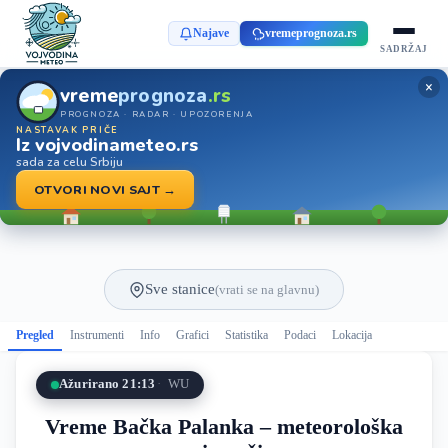
Najave
vremeprognoza.rs
SADRŽAJ
×
vreme
prognoza
.rs
PROGNOZA · RADAR · UPOZORENJA
NASTAVAK PRIČE
Iz vojvodinameteo.rs
sada za celu Srbiju
OTVORI NOVI SAJT →
Sve stanice
(vrati se na glavnu)
Pregled
Instrumenti
Info
Grafici
Statistika
Podaci
Lokacija
Ažurirano 21:13
WU
Vreme Bačka Palanka – meteorološka