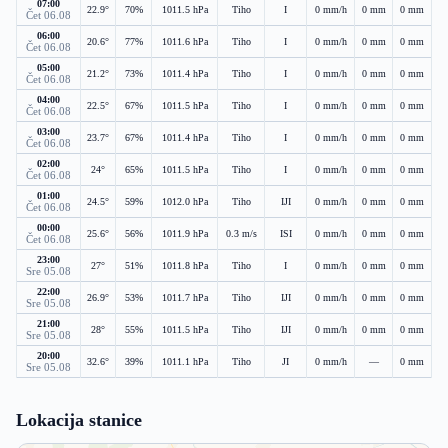
07:00
22.9°
70%
1011.5 hPa
Tiho
I
0 mm/h
0 mm
0 mm
Čet 06.08
06:00
20.6°
77%
1011.6 hPa
Tiho
I
0 mm/h
0 mm
0 mm
Čet 06.08
05:00
21.2°
73%
1011.4 hPa
Tiho
I
0 mm/h
0 mm
0 mm
Čet 06.08
04:00
22.5°
67%
1011.5 hPa
Tiho
I
0 mm/h
0 mm
0 mm
Čet 06.08
03:00
23.7°
67%
1011.4 hPa
Tiho
I
0 mm/h
0 mm
0 mm
Čet 06.08
02:00
24°
65%
1011.5 hPa
Tiho
I
0 mm/h
0 mm
0 mm
Čet 06.08
01:00
24.5°
59%
1012.0 hPa
Tiho
IJI
0 mm/h
0 mm
0 mm
Čet 06.08
00:00
25.6°
56%
1011.9 hPa
0.3 m/s
ISI
0 mm/h
0 mm
0 mm
Čet 06.08
23:00
27°
51%
1011.8 hPa
Tiho
I
0 mm/h
0 mm
0 mm
Sre 05.08
22:00
26.9°
53%
1011.7 hPa
Tiho
IJI
0 mm/h
0 mm
0 mm
Sre 05.08
21:00
28°
55%
1011.5 hPa
Tiho
IJI
0 mm/h
0 mm
0 mm
Sre 05.08
20:00
32.6°
39%
1011.1 hPa
Tiho
JI
0 mm/h
—
0 mm
Sre 05.08
Lokacija stanice