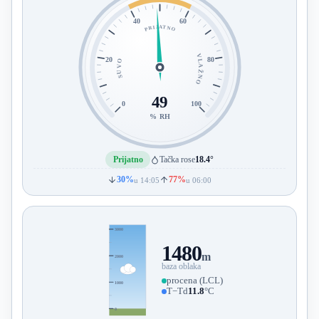
40
60
PRIJATNO
VLAŽNO
20
80
SUVO
49
0
100
% RH
Prijatno
Tačka rose
18.4°
30%
77%
u 14:05
u 06:00
3000
1480
m
2000
baza oblaka
procena (LCL)
1000
T−Td
11.8
°C
0