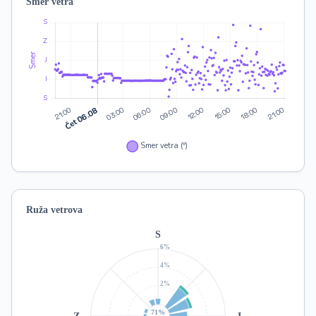
Smer vetra
Ruža vetrova
S
6%
4%
2%
71%
Z
I