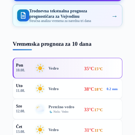
Trodnevna tekstualna prognoza
→
prognostičara za Vojvodinu
Stručna analiza vremena za naredna tri dana
Vremenska prognoza za 10 dana
Pon
35°C
Vedro
15°C
10.08.
Uto
38°C
Vedro
18°C
0.2 mm
11.08.
Sre
Pretežno vedro
33°C
17°C
12.08.
Noću: Vedro
Čet
31°C
Vedro
11°C
13.08.