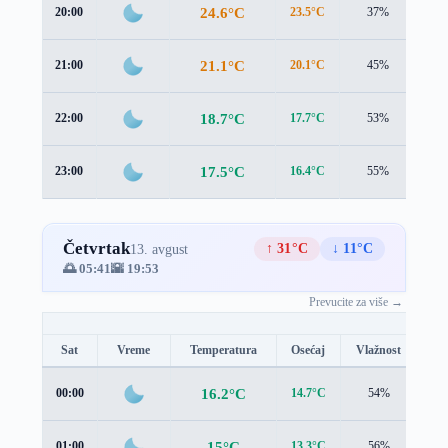
24.6°C
20:00
23.5°C
37%
1.6
21.1°C
21:00
20.1°C
45%
1.4
18.7°C
22:00
17.7°C
53%
1.3
17.5°C
23:00
16.4°C
55%
1.2
Četvrtak
↑ 31°C
↓ 11°C
13. avgust
🌅 05:41
🌇 19:53
Prevucite za više →
Sat
Vreme
Temperatura
Osećaj
Vlažnost
Br
16.2°C
00:00
14.7°C
54%
1.4
15°C
01:00
13.3°C
56%
1.5