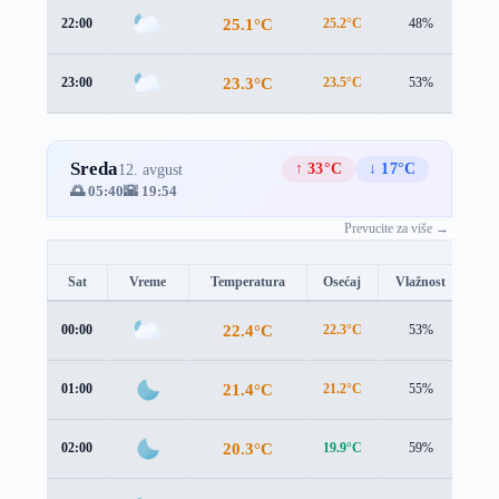
25.1°C
22:00
25.2°C
48%
1.8
23.3°C
23:00
23.5°C
53%
1.7
Sreda
↑ 33°C
↓ 17°C
12. avgust
🌅 05:40
🌇 19:54
Prevucite za više →
Sat
Vreme
Temperatura
Osećaj
Vlažnost
Br
22.4°C
00:00
22.3°C
53%
1.7
21.4°C
01:00
21.2°C
55%
1.6
20.3°C
02:00
19.9°C
59%
2.1