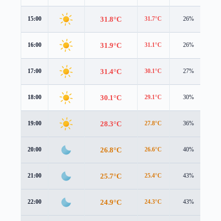
31.8°C
15:00
31.7°C
26%
2.
31.9°C
16:00
31.1°C
26%
2.
31.4°C
17:00
30.1°C
27%
2.
30.1°C
18:00
29.1°C
30%
2.
28.3°C
19:00
27.8°C
36%
1.
26.8°C
20:00
26.6°C
40%
1.
25.7°C
21:00
25.4°C
43%
1.
24.9°C
22:00
24.3°C
43%
2.