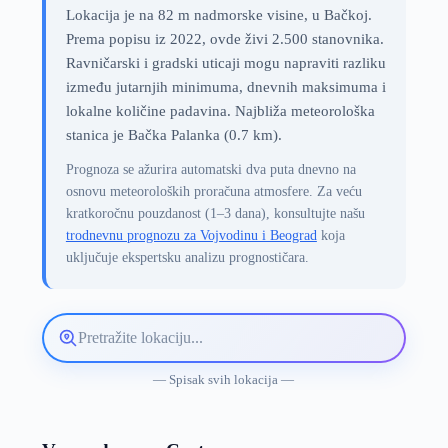
Lokacija je na 82 m nadmorske visine, u Bačkoj.
Prema popisu iz 2022, ovde živi 2.500 stanovnika.
Ravničarski i gradski uticaji mogu napraviti razliku
između jutarnjih minimuma, dnevnih maksimuma i
lokalne količine padavina. Najbliža meteorološka
stanica je Bačka Palanka (0.7 km).
Prognoza se ažurira automatski dva puta dnevno na
osnovu meteoroloških proračuna atmosfere. Za veću
kratkoročnu pouzdanost (1–3 dana), konsultujte našu
trodnevnu prognozu za Vojvodinu i Beograd
koja
uključuje ekspertsku analizu prognostičara.
Pretražite
lokaciju
vremenske
— Spisak svih lokacija —
prognoze