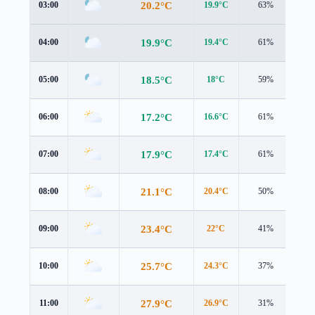
20.2°C
03:00
19.9°C
63%
2.4
19.9°C
04:00
19.4°C
61%
2.2
18.5°C
05:00
18°C
59%
1.3
17.2°C
06:00
16.6°C
61%
1.0
17.9°C
07:00
17.4°C
61%
1.2
21.1°C
08:00
20.4°C
50%
1.7
23.4°C
09:00
22°C
41%
2.5
25.7°C
10:00
24.3°C
37%
2.7
27.9°C
11:00
26.9°C
31%
2.8