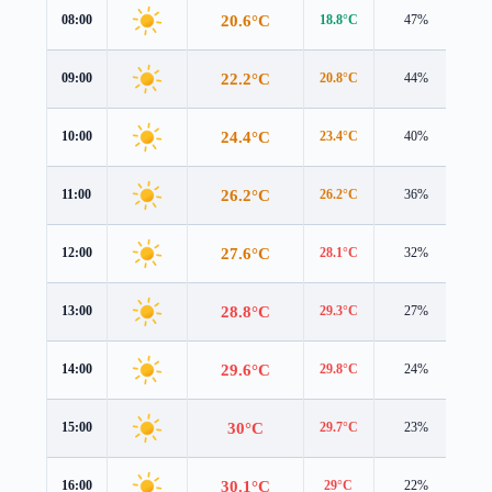
20.6°C
08:00
18.8°C
47%
2.7
22.2°C
09:00
20.8°C
44%
2.6
24.4°C
10:00
23.4°C
40%
2.2
26.2°C
11:00
26.2°C
36%
2.0
27.6°C
12:00
28.1°C
32%
1.9
28.8°C
13:00
29.3°C
27%
1.8
29.6°C
14:00
29.8°C
24%
1.7
30°C
15:00
29.7°C
23%
1.7
30.1°C
16:00
29°C
22%
1.6