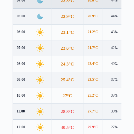
22.8°C
04:00
20.8°C
44%
3.
22.9°C
05:00
20.9°C
44%
3.
23.1°C
06:00
21.2°C
43%
3.
23.6°C
07:00
21.7°C
42%
3.
24.3°C
08:00
22.4°C
40%
3.
25.4°C
09:00
23.5°C
37%
3.
27°C
10:00
25.2°C
33%
3.
28.8°C
11:00
27.7°C
30%
3.
30.5°C
12:00
29.9°C
27%
3.