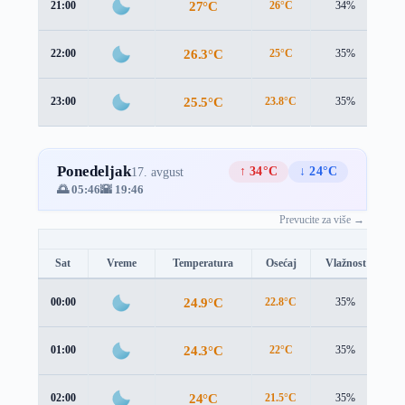
27°C
21:00
26°C
34%
1.
26.3°C
22:00
25°C
35%
2.
25.5°C
23:00
23.8°C
35%
2.
Ponedeljak
↑ 34°C
↓ 24°C
17. avgust
🌅 05:46
🌇 19:46
Prevucite za više →
Sat
Vreme
Temperatura
Osećaj
Vlažnost
B
24.9°C
00:00
22.8°C
35%
3.
24.3°C
01:00
22°C
35%
3.
24°C
02:00
21.5°C
35%
3.