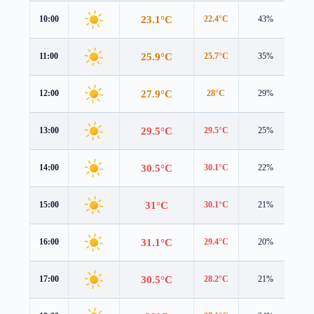
23.1°C
10:00
22.4°C
43%
1.6
25.9°C
11:00
25.7°C
35%
1.8
27.9°C
12:00
28°C
29%
2.0
29.5°C
13:00
29.5°C
25%
2.3
30.5°C
14:00
30.1°C
22%
2.4
31°C
15:00
30.1°C
21%
2.4
31.1°C
16:00
29.4°C
20%
2.4
30.5°C
17:00
28.2°C
21%
2.3