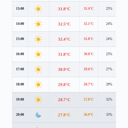
31.8°C
13:00
31.4°C
25%
3.
32.5°C
14:00
32.1°C
24%
3.
32.4°C
15:00
31.8°C
24%
3.
31.8°C
16:00
30.8°C
25%
2.
30.9°C
17:00
29.6°C
27%
2.
29.8°C
18:00
28.7°C
29%
2.
28.7°C
19:00
27.8°C
32%
1.
27.8°C
20:00
26.9°C
33%
1.