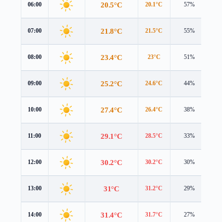
20.5°C
06:00
20.1°C
57%
1.
21.8°C
07:00
21.5°C
55%
1.
23.4°C
08:00
23°C
51%
2.
25.2°C
09:00
24.6°C
44%
2.
27.4°C
10:00
26.4°C
38%
3.
29.1°C
11:00
28.5°C
33%
3.
30.2°C
12:00
30.2°C
30%
3.
31°C
13:00
31.2°C
29%
3.
31.4°C
14:00
31.7°C
27%
2.