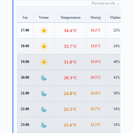
Prevucite za više →
Sat
Vreme
Temperatura
Osećaj
Vlažnost
34.4°C
17:00
34.2°C
22%
33.7°C
18:00
33.6°C
24%
31.8°C
19:00
33.9°C
40%
28.3°C
20:00
29.5°C
43%
24.8°C
21:00
25.4°C
50%
22.5°C
22:00
22.7°C
54%
21.6°C
23:00
21.5°C
54%