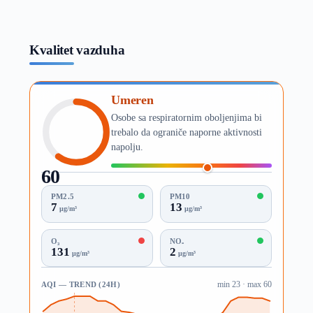
Kvalitet vazduha
Umeren
Osobe sa respiratornim oboljenjima bi
trebalo da ograniče naporne aktivnosti
napolju.
60
AQI
PM2.5
PM10
7
13
µg/m³
µg/m³
O₃
NO₂
131
2
µg/m³
µg/m³
AQI — TREND (24H)
min 23 · max 60