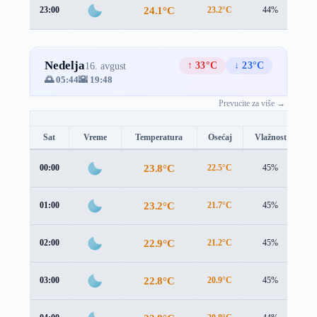
24.1°C
23:00
23.2°C
44%
2.
Nedelja
↑ 33°C
↓ 23°C
16. avgust
🌅 05:44
🌇 19:48
Prevucite za više →
Sat
Vreme
Temperatura
Osećaj
Vlažnost
B
23.8°C
00:00
22.5°C
45%
2.
23.2°C
01:00
21.7°C
45%
3.
22.9°C
02:00
21.2°C
45%
3.
22.8°C
03:00
20.9°C
45%
3.