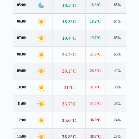
18.3°C
05:00
18.3°C
65%
1.0
18.3°C
06:00
18.2°C
64%
1.0
19.4°C
07:00
19.7°C
65%
1.1
23.7°C
08:00
25.6°C
65%
0.9
28.2°C
09:00
28.8°C
42%
1.4
31°C
10:00
31.4°C
35%
1.7
33.7°C
11:00
34.5°C
28%
1.9
35.6°C
12:00
36.9°C
24%
1.7
36.8°C
13:00
38.7°C
23%
1.3