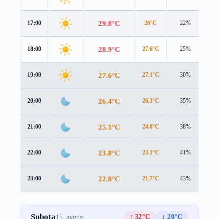
29.8°C
17:00
28°C
22%
1.4
28.9°C
18:00
27.6°C
25%
0.9
27.6°C
19:00
27.1°C
30%
0.3
26.4°C
20:00
26.3°C
35%
0.1
25.1°C
21:00
24.8°C
38%
0.5
23.8°C
22:00
23.1°C
41%
1.3
22.8°C
23:00
21.7°C
43%
1.8
Subota
↑ 32°C
↓ 20°C
15. avgust