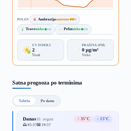
Ambrozija
umereno
POLEN
Trave
nisko
Pelin
nisko
UV INDEKS
PRAŠINA (PM)
2
0 µg/m³
Nizak
Nisko
Satna prognoza po terminima
Tabela
Po danu
Danas
↑ 35°C
↓ 15°C
10. avgust
🌅 05:37
🌇 19:57