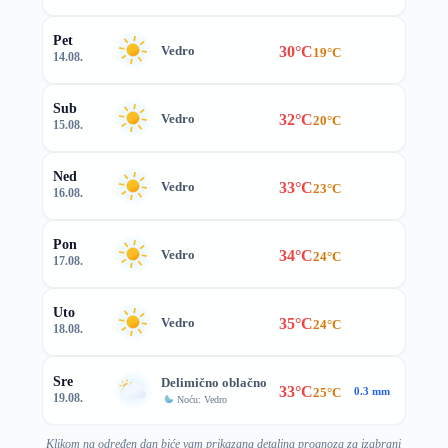
Pet
30°C
Vedro
19°C
14.08.
Sub
32°C
Vedro
20°C
15.08.
Ned
33°C
Vedro
23°C
16.08.
Pon
34°C
Vedro
24°C
17.08.
Uto
35°C
Vedro
24°C
18.08.
Sre
Delimično oblačno
33°C
25°C
0.3 mm
19.08.
Noću: Vedro
Klikom na određen dan biće vam prikazana detaljna prognoza za izabrani