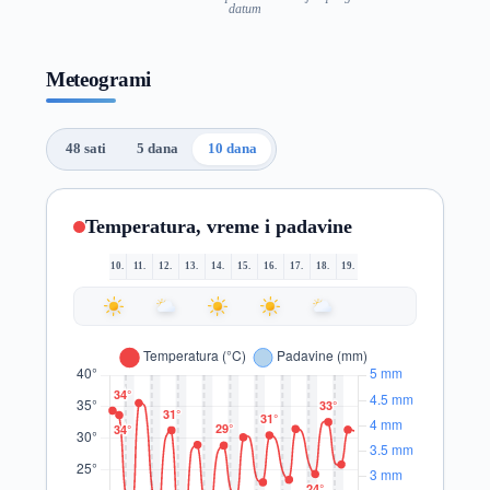
datum
Meteogrami
48 sati
5 dana
10 dana
Temperatura, vreme i padavine
10.
11.
12.
13.
14.
15.
16.
17.
18.
19.