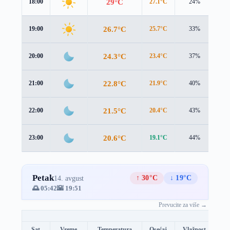
29°C
18:00
27.1°C
24%
1.9
26.7°C
19:00
25.7°C
33%
1.4
24.3°C
20:00
23.4°C
37%
1.1
22.8°C
21:00
21.9°C
40%
1.0
21.5°C
22:00
20.4°C
43%
1.1
20.6°C
23:00
19.1°C
44%
1.5
Petak
↑ 30°C
↓ 19°C
14. avgust
🌅 05:42
🌇 19:51
Prevucite za više →
Sat
Vreme
Temperatura
Osećaj
Vlažnost
Br