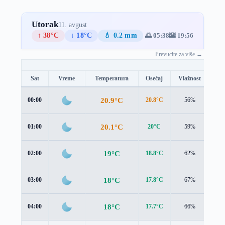
Utorak
11. avgust
↑ 38°C
↓ 18°C
💧 0.2 mm
🌅 05:38
🌇 19:56
Prevucite za više →
Sat
Vreme
Temperatura
Osećaj
Vlažnost
Br
20.9°C
00:00
20.8°C
56%
1.3
20.1°C
01:00
20°C
59%
1.2
19°C
02:00
18.8°C
62%
1.4
18°C
03:00
17.8°C
67%
1.5
18°C
04:00
17.7°C
66%
1.4