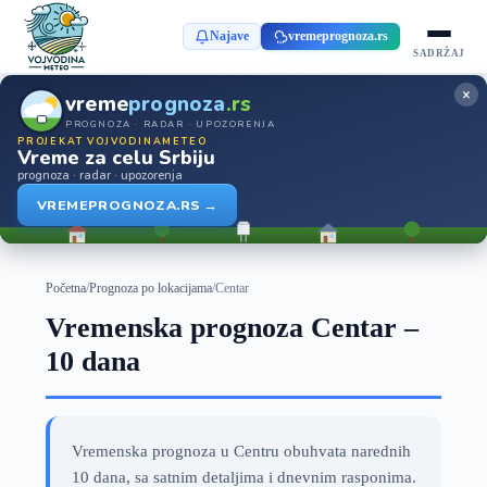
Najave
vremeprognoza.rs
SADRŽAJ
×
vreme
prognoza
.rs
PROGNOZA · RADAR · UPOZORENJA
PROJEKAT VOJVODINAMETEO
Vreme za celu Srbiju
prognoza · radar · upozorenja
VREMEPROGNOZA.RS →
Početna
/
Prognoza po lokacijama
/
Centar
Vremenska prognoza Centar –
10 dana
Vremenska prognoza u Centru obuhvata narednih
10 dana, sa satnim detaljima i dnevnim rasponima.