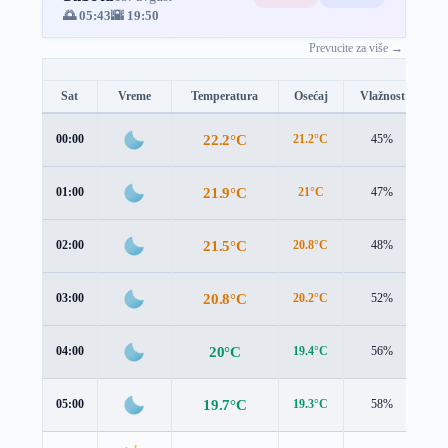
🌅 05:43
🌇 19:50
Prevucite za više →
Sat
Vreme
Temperatura
Osećaj
Vlažnost
B
22.2°C
00:00
21.2°C
45%
1.
21.9°C
01:00
21°C
47%
1.
21.5°C
02:00
20.8°C
48%
1.
20.8°C
03:00
20.2°C
52%
1.
20°C
04:00
19.4°C
56%
1.
19.7°C
05:00
19.3°C
58%
1.