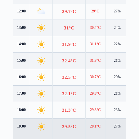
29.7°C
12:00
29°C
27%
3.1
31°C
13:00
30.4°C
24%
3.1
31.9°C
14:00
31.1°C
22%
3.2
32.4°C
15:00
31.3°C
21%
3.1
32.5°C
16:00
30.7°C
20%
3.0
32.1°C
17:00
29.8°C
21%
3.0
31.3°C
18:00
29.3°C
23%
2.8
29.5°C
19:00
28.1°C
27%
2.0