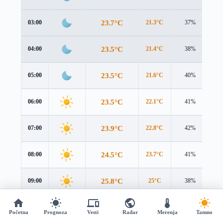
23.7°C
03:00
21.3°C
37%
3.
23.5°C
04:00
21.4°C
38%
3.
23.5°C
05:00
21.6°C
40%
2.
23.5°C
06:00
22.1°C
41%
2.
23.9°C
07:00
22.8°C
42%
2.
24.5°C
08:00
23.7°C
41%
1.
25.8°C
09:00
25°C
38%
1.
27.5°C
10:00
27.1°C
34%
1.
Početna
Prognoza
Vesti
Radar
Merenja
Tamno