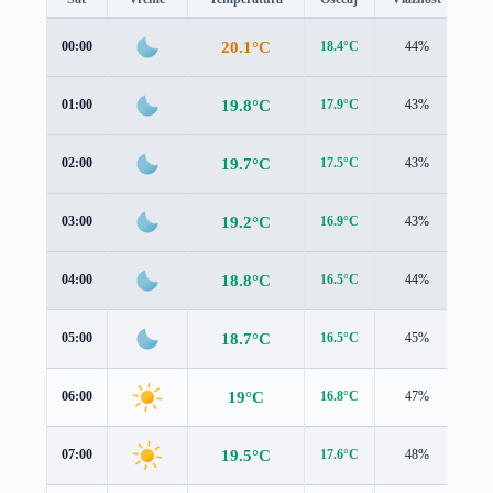
20.1°C
00:00
18.4°C
44%
1.7
19.8°C
01:00
17.9°C
43%
2.0
19.7°C
02:00
17.5°C
43%
2.3
19.2°C
03:00
16.9°C
43%
2.5
18.8°C
04:00
16.5°C
44%
2.6
18.7°C
05:00
16.5°C
45%
2.7
19°C
06:00
16.8°C
47%
2.7
19.5°C
07:00
17.6°C
48%
2.8