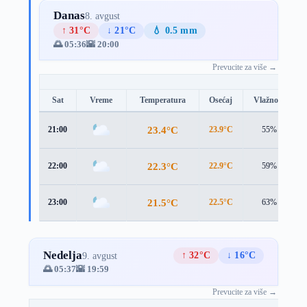
Danas
8. avgust
↑ 31°C
↓ 21°C
💧 0.5 mm
🌅 05:36
🌇 20:00
Prevucite za više →
Sat
Vreme
Temperatura
Osećaj
Vlažnost
23.4°C
21:00
23.9°C
55%
22.3°C
22:00
22.9°C
59%
21.5°C
23:00
22.5°C
63%
Nedelja
↑ 32°C
↓ 16°C
9. avgust
🌅 05:37
🌇 19:59
Prevucite za više →