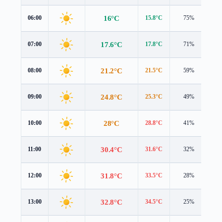
16°C
06:00
15.8°C
75%
1.
17.6°C
07:00
17.8°C
71%
0.
21.2°C
08:00
21.5°C
59%
1.
24.8°C
09:00
25.3°C
49%
1.
28°C
10:00
28.8°C
41%
1.
30.4°C
11:00
31.6°C
32%
0.
31.8°C
12:00
33.5°C
28%
0.
32.8°C
13:00
34.5°C
25%
0.