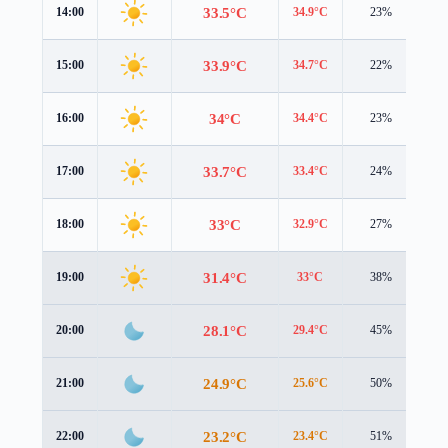
33.5°C
14:00
34.9°C
23%
1.
33.9°C
15:00
34.7°C
22%
1.
34°C
16:00
34.4°C
23%
1.
33.7°C
17:00
33.4°C
24%
0.
33°C
18:00
32.9°C
27%
0.
31.4°C
19:00
33°C
38%
0.
28.1°C
20:00
29.4°C
45%
0.
24.9°C
21:00
25.6°C
50%
1.
23.2°C
22:00
23.4°C
51%
1.