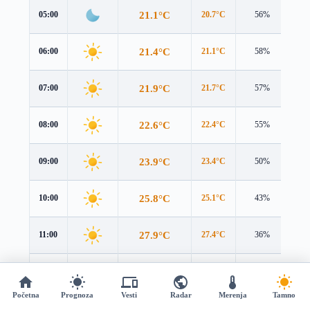
21.1°C
05:00
20.7°C
56%
2.0
21.4°C
06:00
21.1°C
58%
2.1
21.9°C
07:00
21.7°C
57%
2.1
22.6°C
08:00
22.4°C
55%
2.3
23.9°C
09:00
23.4°C
50%
2.5
25.8°C
10:00
25.1°C
43%
2.9
27.9°C
11:00
27.4°C
36%
3.3
29.9°C
12:00
29.4°C
30%
3.7
Početna
Prognoza
Vesti
Radar
Merenja
Tamno
31.5°C
13:00
30.9°C
26%
4.0