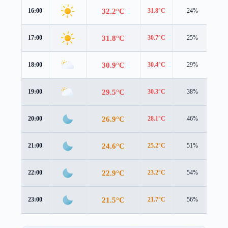
32.2°C
16:00
31.8°C
24%
1.8
31.8°C
17:00
30.7°C
25%
1.7
30.9°C
18:00
30.4°C
29%
1.5
29.5°C
19:00
30.3°C
38%
0.7
26.9°C
20:00
28.1°C
46%
0.3
24.6°C
21:00
25.2°C
51%
1.2
22.9°C
22:00
23.2°C
54%
1.1
21.5°C
23:00
21.7°C
56%
0.9