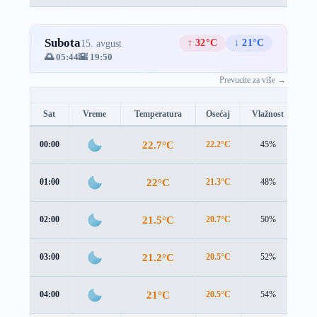
Subota
↑ 32°C
↓ 21°C
15. avgust
🌅 05:44
🌇 19:50
Prevucite za više →
Sat
Vreme
Temperatura
Osećaj
Vlažnost
Br
22.7°C
00:00
22.2°C
45%
1.1
22°C
01:00
21.3°C
48%
1.5
21.5°C
02:00
20.7°C
50%
1.7
21.2°C
03:00
20.5°C
52%
1.9
21°C
04:00
20.5°C
54%
2.0