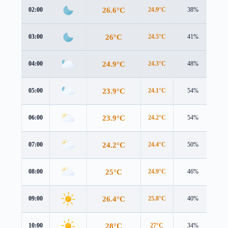
26.6°C
02:00
24.9°C
38%
4.0
26°C
03:00
24.5°C
41%
3.9
24.9°C
04:00
24.3°C
48%
3.0
23.9°C
05:00
24.1°C
54%
2.1
23.9°C
06:00
24.2°C
54%
1.9
24.2°C
07:00
24.4°C
50%
1.8
25°C
08:00
24.9°C
46%
1.8
26.4°C
09:00
25.8°C
40%
2.0
28°C
10:00
27°C
34%
2.3