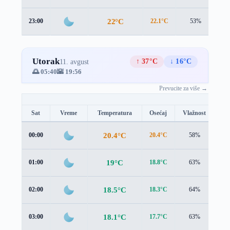
22°C
23:00
22.1°C
53%
1.
Utorak
↑ 37°C
↓ 16°C
11. avgust
🌅 05:40
🌇 19:56
Prevucite za više →
Sat
Vreme
Temperatura
Osećaj
Vlažnost
Br
20.4°C
00:00
20.4°C
58%
1.1
19°C
01:00
18.8°C
63%
1.4
18.5°C
02:00
18.3°C
64%
1.3
18.1°C
03:00
17.7°C
63%
1.2