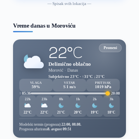
vremenske
— Spisak svih lokacija —
prognoze
Vreme danas u Moroviću
22°C
Promeni
Delimično oblačno
Morović · Danas
Subjektivno 23°C · ↑31°C ↓21°C
VLAGA
VETAR
PRITISAK
59%
S 1 m/s
1019 hPa
↑ 05:36
↓ 20:00
22h
23h
0h
1h
2h
3h
22°C
22°C
21°C
20°C
19°C
18°C
Modelski termin (prognoza):
22:00, 08.08.
Prognoza ažurirana
8. avgust 09:51