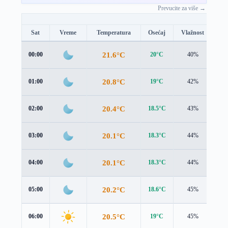
Prevucite za više →
Sat
Vreme
Temperatura
Osećaj
Vlažnost
Br
21.6°C
00:00
20°C
40%
1.7
20.8°C
01:00
19°C
42%
2.0
20.4°C
02:00
18.5°C
43%
2.2
20.1°C
03:00
18.3°C
44%
2.2
20.1°C
04:00
18.3°C
44%
2.2
20.2°C
05:00
18.6°C
45%
2.0
20.5°C
06:00
19°C
45%
1.9