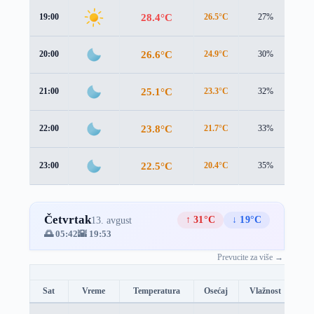
28.4°C
19:00
26.5°C
27%
2.4
26.6°C
20:00
24.9°C
30%
2.1
25.1°C
21:00
23.3°C
32%
2.0
23.8°C
22:00
21.7°C
33%
2.2
22.5°C
23:00
20.4°C
35%
2.4
Četvrtak
↑ 31°C
↓ 19°C
13. avgust
🌅 05:42
🌇 19:53
Prevucite za više →
Sat
Vreme
Temperatura
Osećaj
Vlažnost
Br