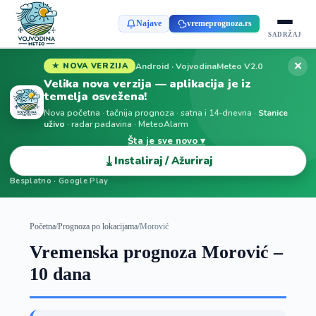
Najave
vremeprognoza.rs
SADRŽAJ
✕
Android · VojvodinaMeteo V2.0
★ NOVA VERZIJA
Velika nova verzija — aplikacija je iz
temelja osvežena!
Nova početna · tačnija prognoza · satna i 14-dnevna ·
Stanice
uživo
· radar padavina · MeteoAlarm
Šta je sve novo ▾
⤓
Instaliraj / Ažuriraj
Besplatno · Google Play
Početna
/
Prognoza po lokacijama
/
Morović
Vremenska prognoza Morović –
10 dana