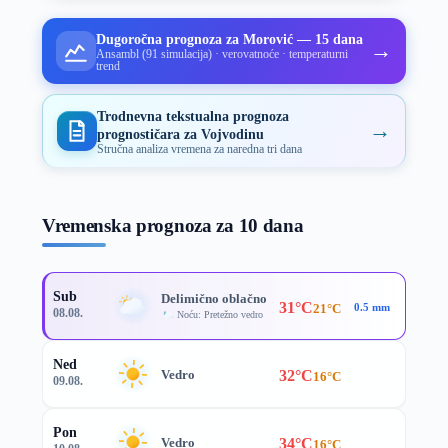
Dugoročna prognoza za Morović — 15 dana
→
Ansambl (91 simulacija) · verovatnoće · temperaturni
trend
Trodnevna tekstualna prognoza
→
prognostičara za Vojvodinu
Stručna analiza vremena za naredna tri dana
Vremenska prognoza za 10 dana
Sub
Delimično oblačno
31°C
21°C
0.5 mm
08.08.
Noću: Pretežno vedro
Ned
32°C
Vedro
16°C
09.08.
Pon
34°C
Vedro
16°C