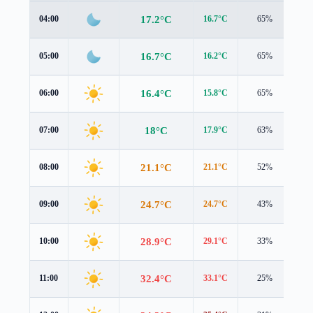
17.2°C
04:00
16.7°C
65%
1.3
16.7°C
05:00
16.2°C
65%
1.1
16.4°C
06:00
15.8°C
65%
0.9
18°C
07:00
17.9°C
63%
0.8
21.1°C
08:00
21.1°C
52%
0.6
24.7°C
09:00
24.7°C
43%
0.6
28.9°C
10:00
29.1°C
33%
0.6
32.4°C
11:00
33.1°C
25%
0.7