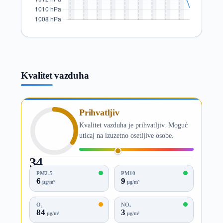
Kvalitet vazduha
Prihvatljiv
Kvalitet vazduha je prihvatljiv. Moguć
uticaj na izuzetno osetljive osobe.
34
AQI
PM2.5
PM10
6
9
µg/m³
µg/m³
O₃
NO₂
84
3
µg/m³
µg/m³