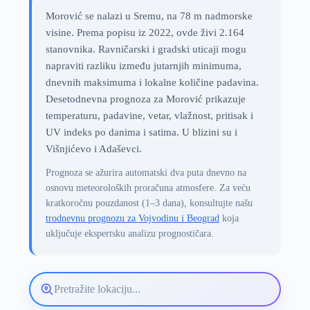
Morović se nalazi u Sremu, na 78 m nadmorske
visine. Prema popisu iz 2022, ovde živi 2.164
stanovnika. Ravničarski i gradski uticaji mogu
napraviti razliku između jutarnjih minimuma,
dnevnih maksimuma i lokalne količine padavina.
Desetodnevna prognoza za Morović prikazuje
temperaturu, padavine, vetar, vlažnost, pritisak i
UV indeks po danima i satima. U blizini su i
Višnjićevo i Adaševci.
Prognoza se ažurira automatski dva puta dnevno na
osnovu meteoroloških proračuna atmosfere. Za veću
kratkoročnu pouzdanost (1–3 dana), konsultujte našu
trodnevnu prognozu za Vojvodinu i Beograd
koja
uključuje ekspertsku analizu prognostičara.
Pretražite
lokaciju