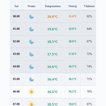
Sat
Vreme
Temperatura
Osećaj
Vlažnost
Br
20.8°C
00:00
21.4°C
62%
0.8
19.6°C
01:00
19.9°C
64%
1.1
18.5°C
02:00
18.6°C
67%
1.1
17.5°C
03:00
17.6°C
72%
1.3
16.6°C
04:00
16.5°C
74%
1.3
16.4°C
05:00
16.1°C
71%
1.3
16.5°C
06:00
16.1°C
70%
1.4
18.5°C
07:00
18.6°C
67%
1.1