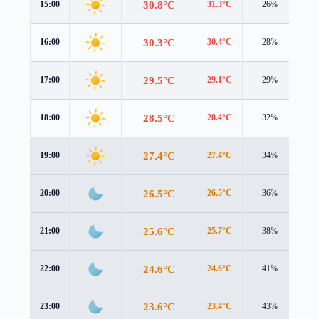
30.8°C
15:00
31.3°C
26%
1.0
30.3°C
16:00
30.4°C
28%
0.8
29.5°C
17:00
29.1°C
29%
0.5
28.5°C
18:00
28.4°C
32%
0.2
27.4°C
19:00
27.4°C
34%
0.1
26.5°C
20:00
26.5°C
36%
0.2
25.6°C
21:00
25.7°C
38%
0.2
24.6°C
22:00
24.6°C
41%
0.3
23.6°C
23:00
23.4°C
43%
0.7