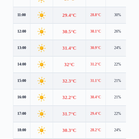
29.4°C
11:00
28.8°C
30%
2.6
30.5°C
12:00
30.1°C
26%
2.9
31.4°C
13:00
30.9°C
24%
3.1
32°C
14:00
31.2°C
22%
3.3
32.3°C
15:00
31.1°C
21%
3.3
32.2°C
16:00
30.4°C
21%
3.3
31.7°C
17:00
29.4°C
22%
3.2
30.3°C
18:00
28.2°C
24%
2.9