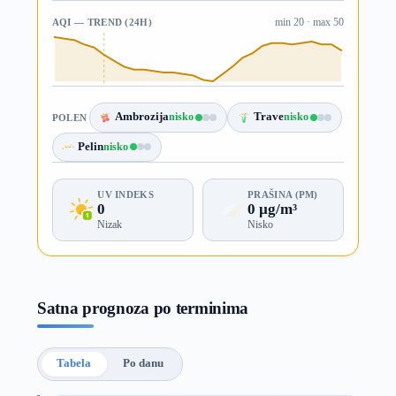
AQI — TREND (24H)
min 20 · max 50
Ambrozija
nisko
Trave
nisko
POLEN
Pelin
nisko
UV INDEKS
PRAŠINA (PM)
0
0 µg/m³
Nizak
Nisko
Satna prognoza po terminima
Tabela
Po danu