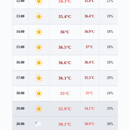
34.3°C
12:00
35.4°C
21%
0.7
35.4°C
13:00
36.4°C
19%
1.0
36°C
14:00
36.9°C
18%
1.2
36.5°C
15:00
37°C
18%
1.1
36.6°C
16:00
36.4°C
18%
1.1
36.1°C
17:00
35.5°C
20%
1.0
35°C
18:00
35°C
24%
0.8
32.9°C
19:00
34.1°C
33%
0.4
30.1°C
20:00
30.9°C
38%
1.0