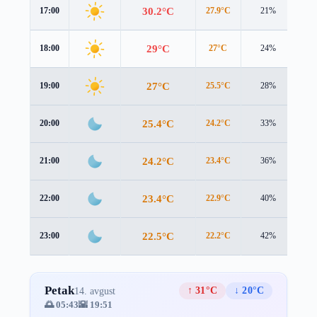
30.2°C
17:00
27.9°C
21%
2.5
29°C
18:00
27°C
24%
1.9
27°C
19:00
25.5°C
28%
1.4
25.4°C
20:00
24.2°C
33%
1.2
24.2°C
21:00
23.4°C
36%
0.8
23.4°C
22:00
22.9°C
40%
0.3
22.5°C
23:00
22.2°C
42%
0.2
Petak
↑ 31°C
↓ 20°C
14. avgust
🌅 05:43
🌇 19:51