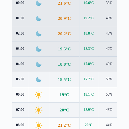
21.6°C
00:00
19.6°C
38%
2.2
20.9°C
01:00
19.2°C
40%
1.8
20.2°C
02:00
18.8°C
43%
1.4
19.5°C
03:00
18.3°C
46%
1.0
18.8°C
04:00
17.8°C
49%
0.6
18.5°C
05:00
17.7°C
50%
0.7
19°C
06:00
18.1°C
50%
0.9
20°C
07:00
18.9°C
48%
1.3
21.2°C
08:00
20°C
44%
1.6