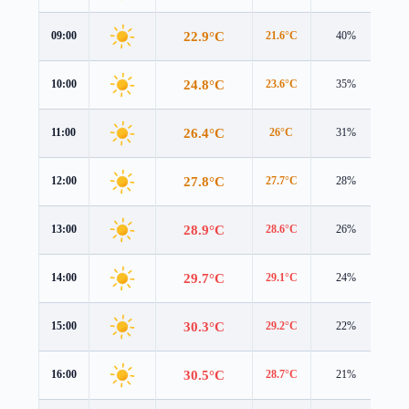
22.9°C
09:00
21.6°C
40%
1.7
24.8°C
10:00
23.6°C
35%
1.8
26.4°C
11:00
26°C
31%
1.9
27.8°C
12:00
27.7°C
28%
2.2
28.9°C
13:00
28.6°C
26%
2.6
29.7°C
14:00
29.1°C
24%
2.9
30.3°C
15:00
29.2°C
22%
2.9
30.5°C
16:00
28.7°C
21%
2.8