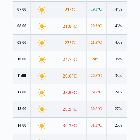
21°C
07:00
19.8°C
44%
1.7
21.8°C
08:00
20.6°C
43%
1.5
23°C
09:00
21.9°C
40%
1.4
24.7°C
10:00
24°C
36%
1.3
26.6°C
11:00
26.8°C
33%
1.2
28.5°C
12:00
29.2°C
29%
1.2
29.9°C
13:00
30.9°C
27%
1.2
30.7°C
14:00
31.6°C
26%
1.2