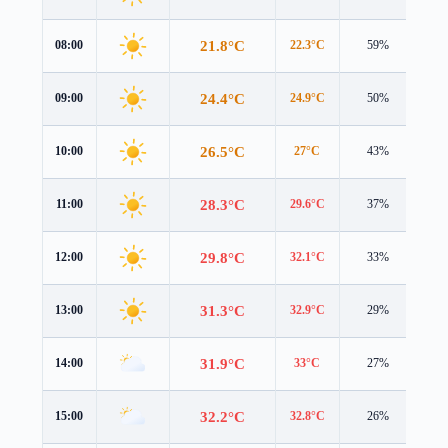
21.8°C
08:00
22.3°C
59%
1.0
24.4°C
09:00
24.9°C
50%
1.0
26.5°C
10:00
27°C
43%
1.2
28.3°C
11:00
29.6°C
37%
0.9
29.8°C
12:00
32.1°C
33%
0.2
31.3°C
13:00
32.9°C
29%
1.3
31.9°C
14:00
33°C
27%
1.7
32.2°C
15:00
32.8°C
26%
1.7