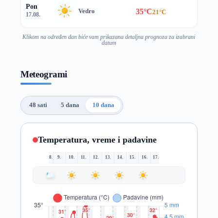
Pon
35°C
Vedro
21°C
17.08.
Klikom na određen dan biće vam prikazana detaljna prognoza za izabrani
datum
Meteogrami
48 sati
5 dana
10 dana
Temperatura, vreme i padavine
8.
9.
10.
11.
12.
13.
14.
15.
16.
17.