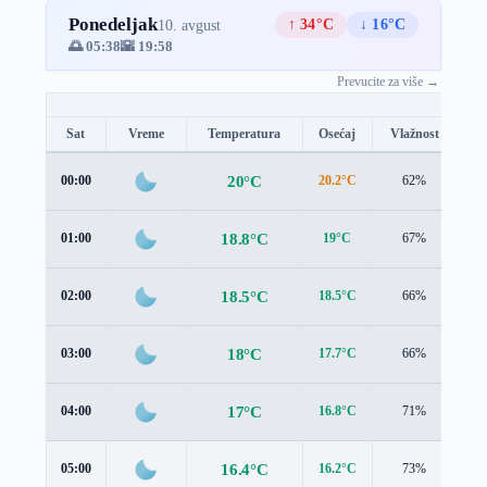
Ponedeljak
↑ 34°C
↓ 16°C
10. avgust
🌅 05:38
🌇 19:58
Prevucite za više →
Sat
Vreme
Temperatura
Osećaj
Vlažnost
Br
20°C
00:00
20.2°C
62%
1.
18.8°C
01:00
19°C
67%
1.
18.5°C
02:00
18.5°C
66%
1.
18°C
03:00
17.7°C
66%
1.
17°C
04:00
16.8°C
71%
1.
16.4°C
05:00
16.2°C
73%
1.