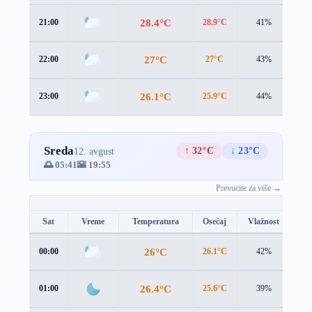
28.4°C
21:00
28.9°C
41%
1.4
27°C
22:00
27°C
43%
2.1
26.1°C
23:00
25.9°C
44%
2.1
Sreda
↑ 32°C
↓ 23°C
12. avgust
🌅 05:41
🌇 19:55
Prevucite za više →
Sat
Vreme
Temperatura
Osećaj
Vlažnost
Br
26°C
00:00
26.1°C
42%
1.1
26.4°C
01:00
25.6°C
39%
2.3