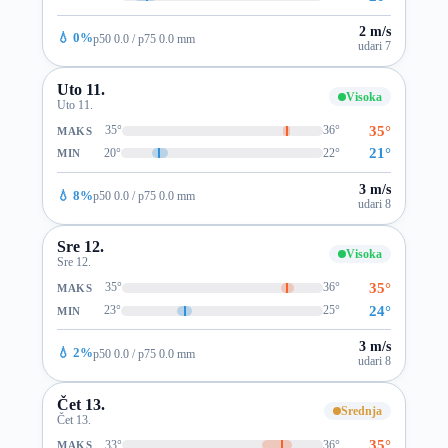
2 m/s
💧 0%
p50 0.0 / p75 0.0 mm
udari 7
Uto 11.
Visoka
Uto 11.
35°
35°
36°
MAKS
21°
20°
22°
MIN
3 m/s
💧 8%
p50 0.0 / p75 0.0 mm
udari 8
Sre 12.
Visoka
Sre 12.
35°
35°
36°
MAKS
24°
23°
25°
MIN
3 m/s
💧 2%
p50 0.0 / p75 0.0 mm
udari 8
Čet 13.
Srednja
Čet 13.
35°
33°
36°
MAKS