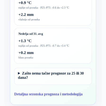
+0.9 °C
toplije od proseka · P25–P75: -0.6 do +2.3 °C
+2.2 mm
vlažnije od proseka
Nedelja od 31. avg
+1.3 °C
toplije od proseka · P25–P75: -0.7 do +3.4 °C
+0.2 mm
blizu proseka
Zašto nema tačne prognoze za 25 ili 30
dana?
Detaljna sezonska prognoza i metodologija