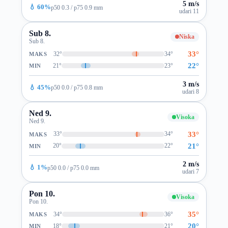
5 m/s
💧 60%
p50 0.3 / p75 0.9 mm
udari 11
Sub 8.
Niska
Sub 8.
33°
32°
34°
MAKS
22°
21°
23°
MIN
3 m/s
💧 45%
p50 0.0 / p75 0.8 mm
udari 8
Ned 9.
Visoka
Ned 9.
33°
33°
34°
MAKS
21°
20°
22°
MIN
2 m/s
💧 1%
p50 0.0 / p75 0.0 mm
udari 7
Pon 10.
Visoka
Pon 10.
35°
34°
36°
MAKS
20°
18°
21°
MIN