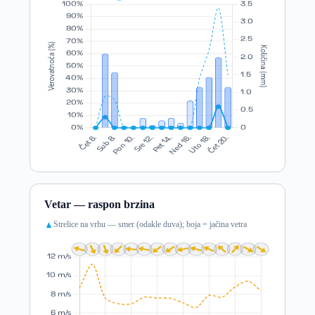
Vetar — raspon brzina
Strelice na vrhu — smer (odakle duva); boja = jačina vetra
▲