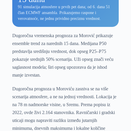
91 simulacija atmosfere u prvih pet dana; od 6. dana 51
član ECMWF ansambla. Prikazujemo raspone i
verovatnoće, ne jednu prividno preciznu vrednost.
Dugoročna vremenska prognoza za Morović prikazuje
ensemble trend za narednih 15 dana. Medijana P50
predstavlja središnju vrednost, dok opseg P25–P75
pokazuje srednjih 50% scenarija. Uži opseg znači veću
saglasnost modela; širi opseg upozorava da je ishod
manje izvestan.
Dugoročna prognoza u Moroviću zasniva se na više
scenarija atmosfere, a ne na jednoj vrednosti. Lokacija je
na 78 m nadmorske visine, u Sremu. Prema popisu iz
2022, ovde živi 2.164 stanovnika. Ravničarski i gradski
uticaji mogu napraviti razliku između jutarnjih
minimuma, dnevnih maksimuma i lokalne količine