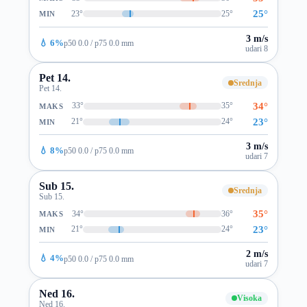
25°
23°
25°
MIN
3 m/s
💧 6%
p50 0.0 / p75 0.0 mm
udari 8
Pet 14.
Srednja
Pet 14.
34°
33°
35°
MAKS
23°
21°
24°
MIN
3 m/s
💧 8%
p50 0.0 / p75 0.0 mm
udari 7
Sub 15.
Srednja
Sub 15.
35°
34°
36°
MAKS
23°
21°
24°
MIN
2 m/s
💧 4%
p50 0.0 / p75 0.0 mm
udari 7
Ned 16.
Visoka
Ned 16.