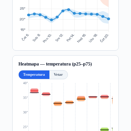
Heatmapa — temperatura (p25–p75)
Temperatura
Vetar
40°
35°
30°
25°