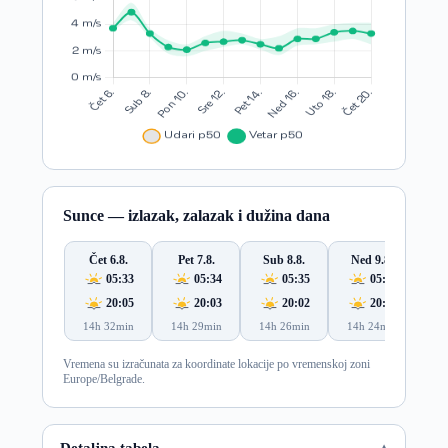
Sunce — izlazak, zalazak i dužina dana
Čet 6.8.
Pet 7.8.
Sub 8.8.
Ned 9.8.
Po
05:33
05:34
05:35
05:36
20:05
20:03
20:02
20:00
14h 32min
14h 29min
14h 26min
14h 24min
14
Vremena su izračunata za koordinate lokacije po vremenskoj zoni
Europe/Belgrade.
Detaljna tabela