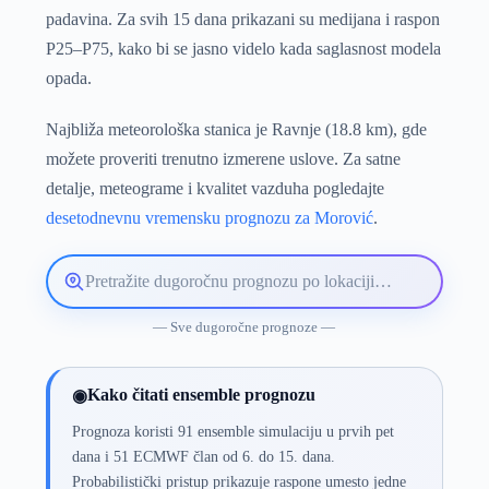
padavina. Za svih 15 dana prikazani su medijana i raspon
P25–P75, kako bi se jasno videlo kada saglasnost modela
opada.
Najbliža meteorološka stanica je Ravnje (18.8 km), gde
možete proveriti trenutno izmerene uslove. Za satne
detalje, meteograme i kvalitet vazduha pogledajte
desetodnevnu vremensku prognozu za Morović
.
Pretražite
lokaciju
vremenske
— Sve dugoročne prognoze —
prognoze
Kako čitati ensemble prognozu
◉
Prognoza koristi 91 ensemble simulaciju u prvih pet
dana i 51 ECMWF član od 6. do 15. dana.
Probabilistički pristup prikazuje raspone umesto jedne