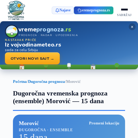
Najave
vremeprognoza.rs
SADRŽAJ
×
vreme
prognoza
.rs
PROGNOZA · RADAR · UPOZORENJA
NASTAVAK PRIČE
Iz vojvodinameteo.rs
sada za celu Srbiju
OTVORI NOVI SAJT →
Početna
/
Dugoročna prognoza
/
Morović
Dugoročna vremenska prognoza
(ensemble) Morović — 15 dana
Morović
Promeni lokaciju
DUGOROČNA · ENSEMBLE
15 dana