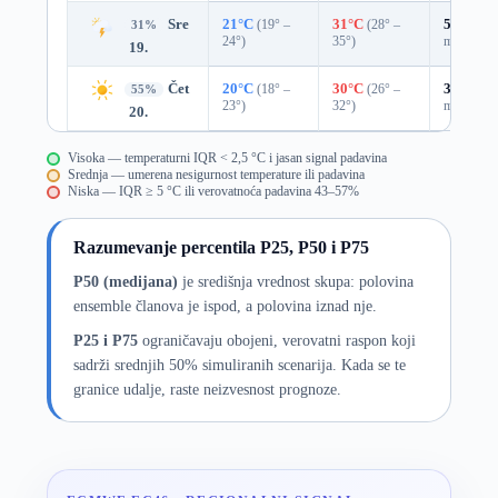
Sre
21°C
(19° –
31°C
(28° –
57%
0.6
31%
24°)
35°)
mm)
19.
Čet
20°C
(18° –
30°C
(26° –
33%
0.0
55%
23°)
32°)
mm)
20.
Visoka — temperaturni IQR < 2,5 °C i jasan signal padavina
Srednja — umerena nesigurnost temperature ili padavina
Niska — IQR ≥ 5 °C ili verovatnoća padavina 43–57%
Razumevanje percentila P25, P50 i P75
P50 (medijana)
je središnja vrednost skupa: polovina
ensemble članova je ispod, a polovina iznad nje.
P25 i P75
ograničavaju obojeni, verovatni raspon koji
sadrži srednjih 50% simuliranih scenarija. Kada se te
granice udalje, raste neizvesnost prognoze.