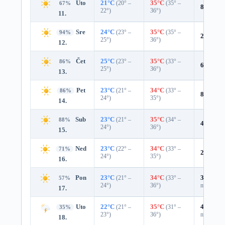
Uto
21°C
(20° –
35°C
(35° –
67%
8%
0.0 
22°)
36°)
11.
Sre
24°C
(23° –
35°C
(35° –
94%
2%
0.0 
25°)
36°)
12.
Čet
25°C
(23° –
35°C
(33° –
86%
6%
0.0 
25°)
36°)
13.
Pet
23°C
(21° –
34°C
(33° –
86%
8%
0.0 
24°)
35°)
14.
Sub
23°C
(21° –
35°C
(34° –
88%
4%
0.0 
24°)
36°)
15.
Ned
23°C
(22° –
34°C
(33° –
71%
22%
0.0
24°)
35°)
16.
Pon
23°C
(21° –
34°C
(33° –
33%
0.0
57%
24°)
36°)
mm)
17.
Uto
22°C
(21° –
35°C
(31° –
41%
0.0
35%
23°)
36°)
mm)
18.