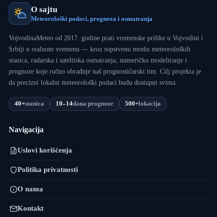
O sajtu
Meteorološki podaci, prognoza i osmatranja
VojvodinaMeteo od 2017. godine prati vremenske prilike u Vojvodini i
Srbiji u realnom vremenu — kroz sopstvenu mrežu meteoroloških
stanica, radarska i satelitska osmatranja, numeričko modeliranje i
prognoze koje ručno obrađuje naš prognostičarski tim. Cilj projekta je
da precizni lokalni meteorološki podaci budu dostupni svima.
40+
stanica
10–14
dana prognoze
500+
lokacija
Navigacija
Uslovi korišćenja
Politika privatnosti
O nama
Kontakt