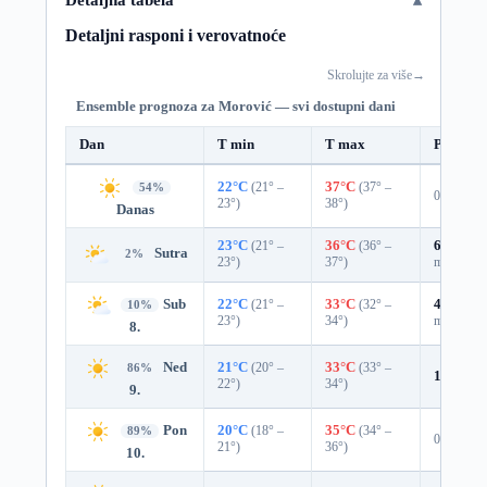
Detaljni rasponi i verovatnoće
Skrolujte za više
→
Ensemble prognoza za Morović — svi dostupni dani
Dan
T min
T max
Padavin
22°C
(21° –
37°C
(37° –
54%
0%
23°)
38°)
Danas
23°C
(21° –
36°C
(36° –
60%
0.3
Sutra
2%
23°)
37°)
mm)
Sub
22°C
(21° –
33°C
(32° –
45%
0.0
10%
23°)
34°)
mm)
8.
Ned
21°C
(20° –
33°C
(33° –
86%
1%
0.0 
22°)
34°)
9.
Pon
20°C
(18° –
35°C
(34° –
89%
0%
21°)
36°)
10.