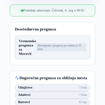
Poslednje ažuriranje: Četvrtak, 6. avg u 09:02
Desetodnevna prognoza
Vremenska
prognoza
Meteogrami i prognoza po satima za 10
za
dana
Morović
Dugoročna prognoza za obližnja mesta
Višnjićevo
7.6 km
Adaševci
7.9 km
Batrovci
8.1 km