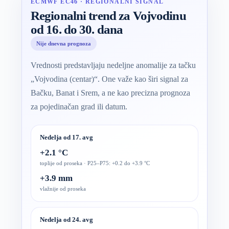
ECMWF EC46 · REGIONALNI SIGNAL
Regionalni trend za Vojvodinu
od 16. do 30. dana
Nije dnevna prognoza
Vrednosti predstavljaju nedeljne anomalije za tačku
„Vojvodina (centar)“. One važe kao širi signal za
Bačku, Banat i Srem, a ne kao precizna prognoza
za pojedinačan grad ili datum.
Nedelja od 17. avg
+2.1 °C
toplije od proseka · P25–P75: +0.2 do +3.9 °C
+3.9 mm
vlažnije od proseka
Nedelja od 24. avg