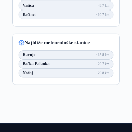
Vašica
9.7 km
Bačinci
10.7 km
Najbliže meteorološke stanice
Ravnje
18.8 km
Bačka Palanka
29.7 km
Noćaj
29.8 km