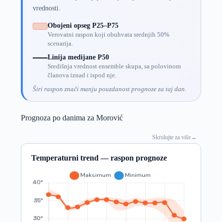
vrednosti.
Obojeni opseg P25–P75
Verovatni raspon koji obuhvata srednjih 50%
scenarija.
Linija medijane P50
Središnja vrednost ensemble skupa, sa polovinom
članova iznad i ispod nje.
Širi raspon znači manju pouzdanost prognoze za taj dan.
Prognoza po danima za Morović
Skrolujte za više
→
Temperaturni trend — raspon prognoze