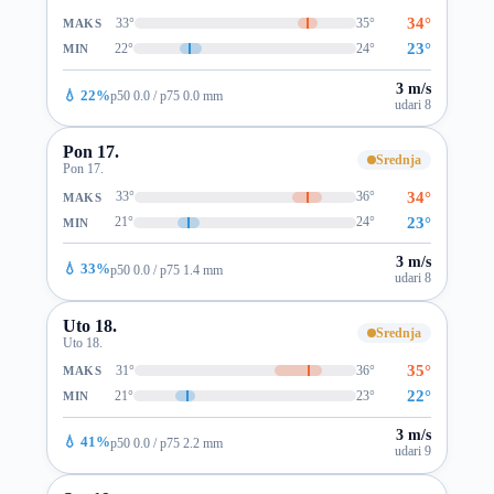
34°
33°
35°
MAKS
23°
22°
24°
MIN
3 m/s
💧 22%
p50 0.0 / p75 0.0 mm
udari 8
Pon 17.
Srednja
Pon 17.
34°
33°
36°
MAKS
23°
21°
24°
MIN
3 m/s
💧 33%
p50 0.0 / p75 1.4 mm
udari 8
Uto 18.
Srednja
Uto 18.
35°
31°
36°
MAKS
22°
21°
23°
MIN
3 m/s
💧 41%
p50 0.0 / p75 2.2 mm
udari 9