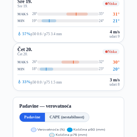
Sre 19.
Niska
Sre 19.
31°
28°
35°
MAKS
21°
19°
24°
MIN
4 m/s
💧 57%
p50 0.6 / p75 3.4 mm
udari 9
Čet 20.
Niska
Čet 20.
30°
26°
32°
MAKS
20°
18°
23°
MIN
3 m/s
💧 33%
p50 0.0 / p75 1.5 mm
udari 8
Padavine — verovatnoća
Padavine
CAPE (nestabilnost)