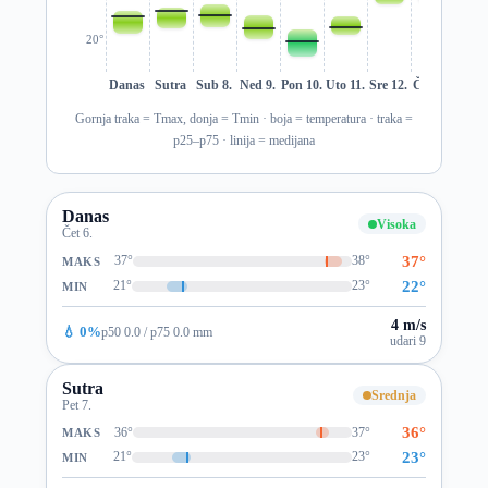
20°
Danas
Sutra
Sub 8.
Ned 9.
Pon 10.
Uto 11.
Sre 12.
Čet 13.
Pet 1
Gornja traka = Tmax, donja = Tmin · boja = temperatura · traka =
p25–p75 · linija = medijana
Danas
Visoka
Čet 6.
37°
37°
38°
MAKS
22°
21°
23°
MIN
4 m/s
💧 0%
p50 0.0 / p75 0.0 mm
udari 9
Sutra
Srednja
Pet 7.
36°
36°
37°
MAKS
23°
21°
23°
MIN