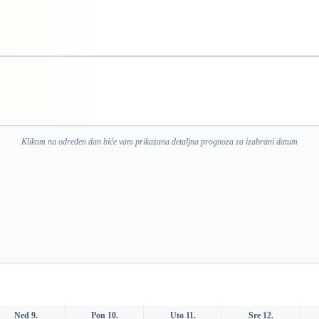
Klikom na određen dan biće vam prikazana detaljna prognoza za izabrani datum
Ned 9.
Pon 10.
Uto 11.
Sre 12.