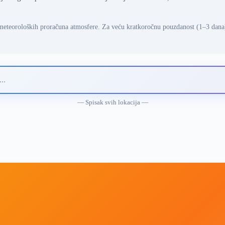
meteoroloških proračuna atmosfere. Za veću kratkoročnu pouzdanost (1–3 dana
— Spisak svih lokacija —