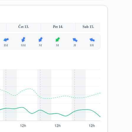
Čet 13.
Pet 14.
Sub 15.
ISI
SSI
SI
SI
JI
IJI