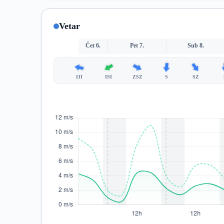
Vetar
Čet 6.
Pet 7.
Sub 8.
IJI
ISI
ZSZ
S
SZ