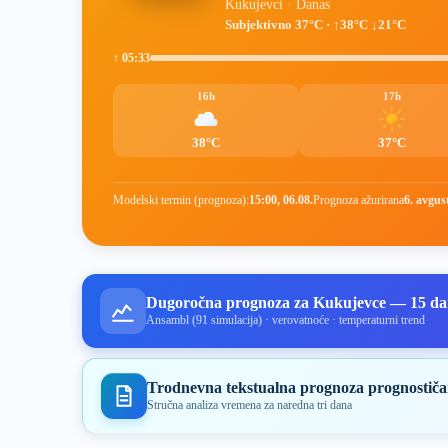
Kukujevci · Danas
Subjektivno 37°C · ↑38°C ↓21°C
↑ 05:33
16h
17h
38°C
37°C
Modelski termin (prognoza):
15:00, 06.08.
Prognoza ažurirana
6. avgus
Dugoročna prognoza za Kukujevce — 15 d
Ansambl (91 simulacija) · verovatnoće · temperaturni trend
Trodnevna tekstualna prognoza prognostiča
Stručna analiza vremena za naredna tri dana