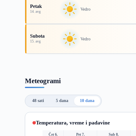
Petak
Vedro
14. avg
Subota
Vedro
15. avg
Meteogrami
48 sati
5 dana
10 dana
Temperatura, vreme i padavine
Čet 6.
Pet 7.
Sub 8.