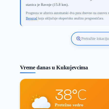
stanica je Ravnje (15.8 km).
Prognoza se ažurira automatski dva puta dnevno na osnovu 
Beograd
koja uključuje ekspertsku analizu prognostičara.
Pretražite
lokaciju
vremenske
prognoze
Vreme danas u Kukujevcima
38°C
Pretežno vedro