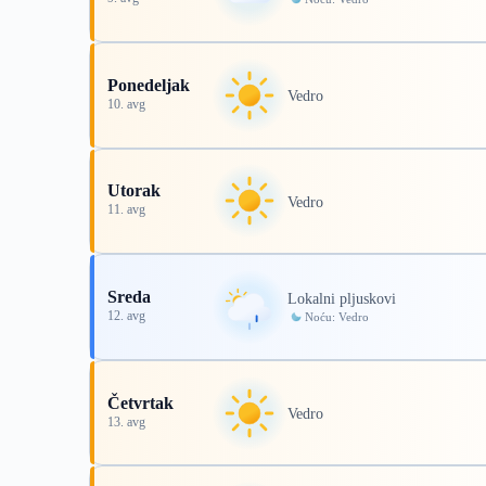
Ponedeljak
Vedro
10. avg
Utorak
Vedro
11. avg
Sreda
Lokalni pljuskovi
12. avg
Noću: Vedro
Četvrtak
Vedro
13. avg