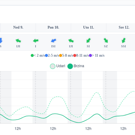
Ned 9.
Pon 10.
Uto 11.
Sre 12.
S
IJI
I
ISI
IJI
SI
SZ
SSI
< 2 m/s
2-5 m/s
5-8 m/s
8-11 m/s
> 11 m/s