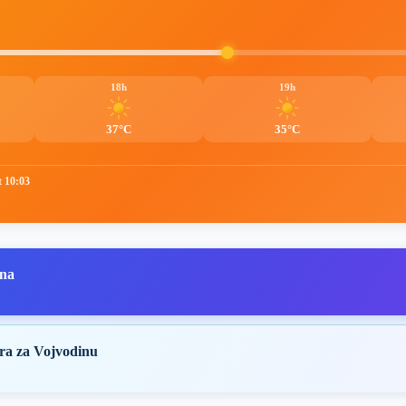
18h
19h
37°C
35°C
t 10:03
ana
ra za Vojvodinu