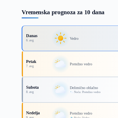
Vremenska prognoza za 10 dana
Danas
Vedro
6. avg
Petak
Pretežno vedro
7. avg
Subota
Delimično oblačno
8. avg
Noću: Pretežno vedro
Nedelja
Pretežno vedro
9. avg
Noću: Vedro