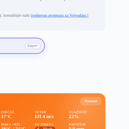
), konsultujte našu
trodnevnu prognozu za Vojvodinu i
Enter
↵
Promeni
OSEĆAJ
VETAR
VLAŽNOST
37°C
IJI 4 m/s
22%
MAKS / MIN
UV INDEKS
PADAVINE
38°C / 21°C
0.0 mm