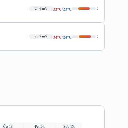
/
2 - 6 m/s
33°C
23°C
/
2 - 7 m/s
34°C
24°C
Čet 13.
Pet 14.
Sub 15.