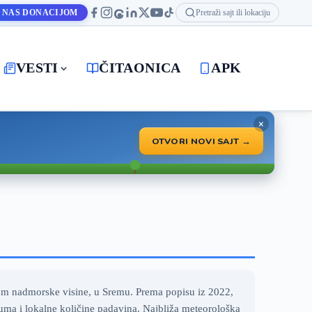
 NAS DONACIJOM
Pretraži sajt ili lokaciju
VESTI
ČITAONICA
APK
×
OTVORI NOVI SAJT →
 m nadmorske visine, u Sremu. Prema popisu iz 2022,
uma i lokalne količine padavina. Najbliža meteorološka