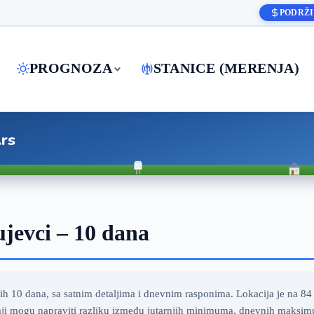
PODRŽI
PROGNOZA
STANICE (MERENJA)
.rs
evci – 10 dana
10 dana, sa satnim detaljima i dnevnim rasponima. Lokacija je na 84
caji mogu napraviti razliku između jutarnjih minimuma, dnevnih maksim