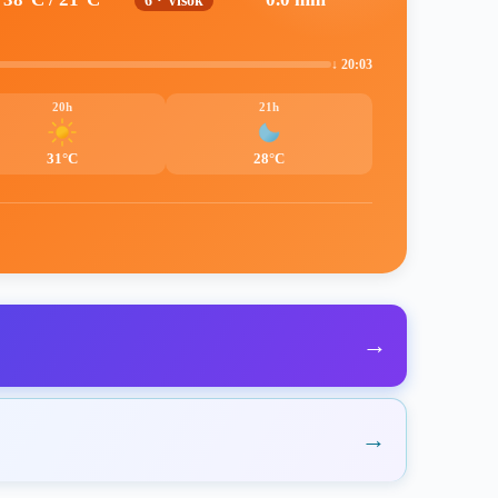
6 · Visok
↓ 20:03
20h
21h
31°C
28°C
→
→