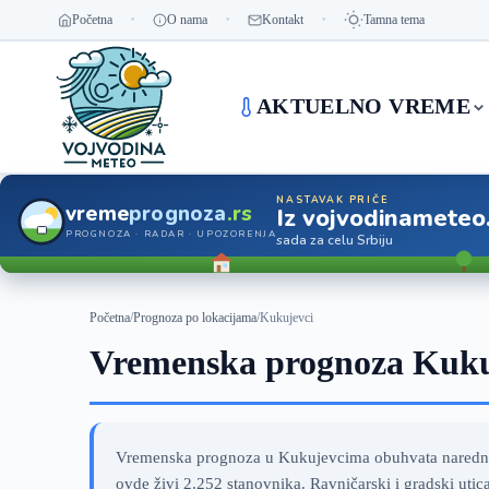
Početna
O nama
Kontakt
Tamna tema
AKTUELNO VREME
NASTAVAK PRIČE
vreme
prognoza
.rs
Iz vojvodinameteo
PROGNOZA · RADAR · UPOZORENJA
sada za celu Srbiju
Početna
/
Prognoza po lokacijama
/
Kukujevci
Vremenska prognoza Kukuj
Vremenska prognoza u Kukujevcima obuhvata narednih 
ovde živi 2.252 stanovnika. Ravničarski i gradski uti