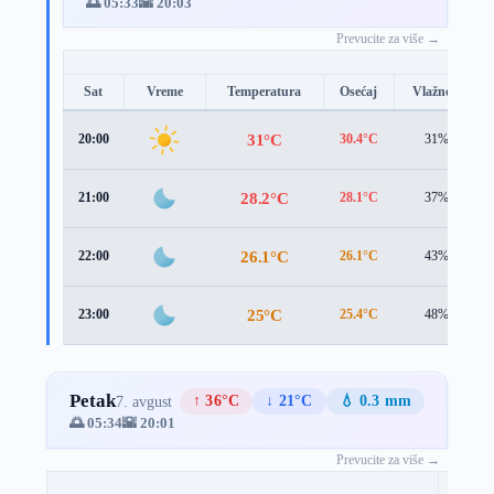
🌅 05:33
🌇 20:03
Prevucite za više →
Sat
Vreme
Temperatura
Osećaj
Vlažnost
31°C
20:00
30.4°C
31%
28.2°C
21:00
28.1°C
37%
26.1°C
22:00
26.1°C
43%
25°C
23:00
25.4°C
48%
Petak
↑ 36°C
↓ 21°C
💧 0.3 mm
7. avgust
🌅 05:34
🌇 20:01
Prevucite za više →