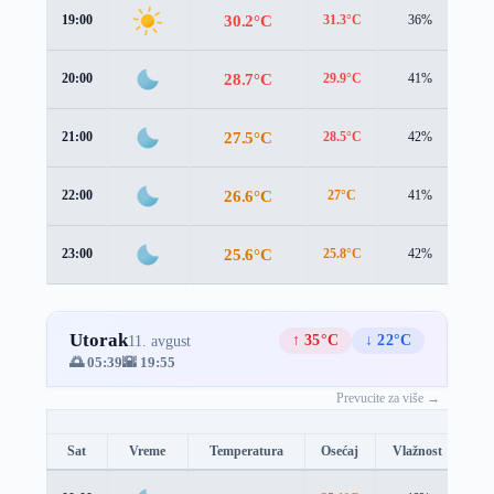
30.2°C
19:00
31.3°C
36%
0.
28.7°C
20:00
29.9°C
41%
0.
27.5°C
21:00
28.5°C
42%
0.
26.6°C
22:00
27°C
41%
0.
25.6°C
23:00
25.8°C
42%
0.
Utorak
↑ 35°C
↓ 22°C
11. avgust
🌅 05:39
🌇 19:55
Prevucite za više →
Sat
Vreme
Temperatura
Osećaj
Vlažnost
Br