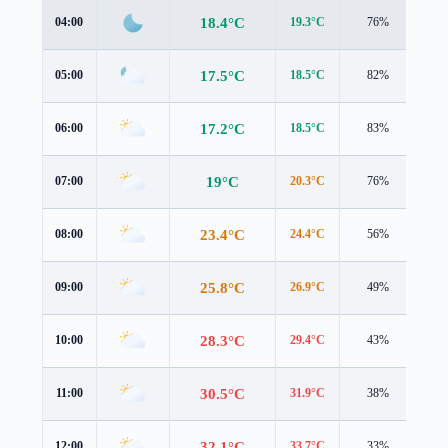
18.4°C
04:00
19.3°C
76%
0.8
17.5°C
05:00
18.5°C
82%
0.7
17.2°C
06:00
18.5°C
83%
0.4
19°C
07:00
20.3°C
76%
0.4
23.4°C
08:00
24.4°C
56%
0.4
25.8°C
09:00
26.9°C
49%
0.5
28.3°C
10:00
29.4°C
43%
0.7
30.5°C
11:00
31.9°C
38%
0.8
32.1°C
12:00
33.7°C
33%
0.9