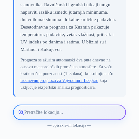
stanovnika. Ravničarski i gradski uticaji mogu
napraviti razliku između jutarnjih minimuma,
dnevnih maksimuma i lokalne količine padavina.
Desetodnevna prognoza za Kuzmin prikazuje
temperaturu, padavine, vetar, vlažnost, pritisak i
UV indeks po danima i satima. U blizini su i
Martinci i Kukujevci.
Prognoza se ažurira automatski dva puta dnevno na
osnovu meteoroloških proračuna atmosfere. Za veću
kratkoročnu pouzdanost (1–3 dana), konsultujte našu
trodnevnu prognozu za Vojvodinu i Beograd
koja
uključuje ekspertsku analizu prognostičara.
Pretražite
lokaciju
vremenske
— Spisak svih lokacija —
prognoze