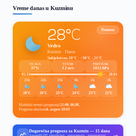
Vreme danas u Kuzminu
28°C
Promeni
Vedro
Kuzmin · Danas
Subjektivno 28°C · ↑38°C ↓21°C
VLAGA
VETAR
PRITISAK
37%
I 2 m/s
1012 hPa
↑ 05:33
↓ 20:03
21h
22h
23h
0h
1h
2h
28°C
26°C
25°C
24°C
23°C
22°C
Modelski termin (prognoza):
21:00, 06.08.
Prognoza ažurirana
6. avgust 10:03
Dugoročna prognoza za Kuzmin — 15 dana
→
Ansambl (91 simulacija) · verovatnoće · temperaturni