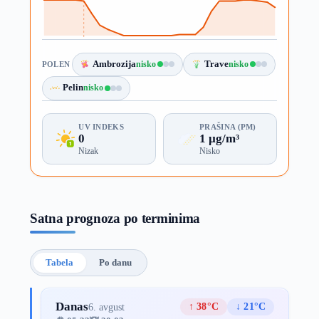
Ambrozija
nisko
Trave
nisko
POLEN
Pelin
nisko
UV INDEKS
PRAŠINA (PM)
0
1 µg/m³
Nizak
Nisko
Satna prognoza po terminima
Tabela
Po danu
Danas
↑ 38°C
↓ 21°C
6. avgust