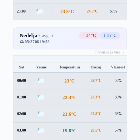
23.8°C
23:00
24.5°C
57%
1.7 m/
Nedelja
↑ 34°C
↓ 17°C
9. avgust
🌅 05:37
🌇 19:58
Prevucite za više →
Sat
Vreme
Temperatura
Osećaj
Vlažnost
Br
23°C
00:00
23.7°C
59%
1.6
22.4°C
01:00
23.3°C
60%
0.9
21.6°C
02:00
22.8°C
63%
0.4
19.8°C
03:00
20.5°C
67%
0.8