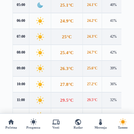
25.1°C
05:00
24.1°C
40%
2.1
24.9°C
06:00
24.2°C
41%
1.9
25°C
07:00
24.3°C
42%
1.9
25.4°C
08:00
24.7°C
42%
1.9
26.3°C
09:00
25.6°C
39%
2.1
27.8°C
10:00
27.2°C
36%
2.3
29.5°C
11:00
29.5°C
32%
2.6
31.2°C
12:00
31.5°C
29%
2.8
Početna
Prognoza
Vesti
Radar
Merenja
Tamno
32.5°C
13:00
33°C
27%
2.9