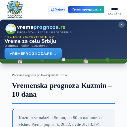
Najave
vremeprognoza.rs
SADRŽAJ
×
vreme
prognoza
.rs
PROGNOZA · RADAR · UPOZORENJA
PROJEKAT VOJVODINAMETEO
Vreme za celu Srbiju
prognoza · radar · upozorenja
VREMEPROGNOZA.RS →
Početna
/
Prognoza po lokacijama
/
Kuzmin
Vremenska prognoza Kuzmin –
10 dana
Kuzmin se nalazi u Sremu, na 80 m nadmorske
visine. Prema popisu iz 2022, ovde živi 3.391