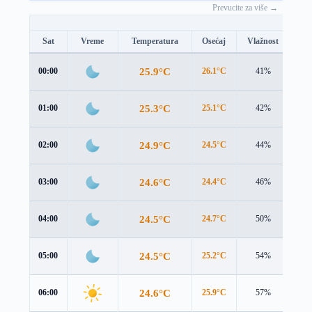
Prevucite za više →
Sat
Vreme
Temperatura
Osećaj
Vlažnost
Br
25.9°C
00:00
26.1°C
41%
0.7
25.3°C
01:00
25.1°C
42%
1.2
24.9°C
02:00
24.5°C
44%
1.6
24.6°C
03:00
24.4°C
46%
1.7
24.5°C
04:00
24.7°C
50%
1.5
24.5°C
05:00
25.2°C
54%
1.4
24.6°C
06:00
25.9°C
57%
1.2