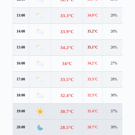
33.3°C
13:00
34.9°C
29%
1.2
33.9°C
14:00
35.2°C
26%
1.4
34.2°C
15:00
35.1°C
26%
1.6
34°C
16:00
34.2°C
27%
1.9
33.5°C
17:00
33.3°C
28%
2.0
32.4°C
18:00
32.3°C
30%
1.8
30.7°C
19:00
31.4°C
37%
1.3
28.5°C
20:00
28.7°C
39%
1.3