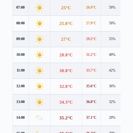
25°C
07:00
26.9°C
59%
1.0
25.8°C
08:00
27.9°C
59%
0.8
27°C
09:00
29.2°C
55%
0.6
28.8°C
10:00
31.2°C
49%
0.5
30.8°C
11:00
33.7°C
42%
0.8
32.8°C
12:00
35.6°C
36%
1.2
34.3°C
13:00
36.8°C
32%
1.7
35.2°C
14:00
37.1°C
29%
2.0