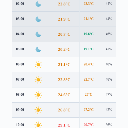
22.8°C
02:00
22.3°C
44%
0.
21.9°C
03:00
21.1°C
44%
1.
20.7°C
04:00
19.6°C
46%
1.
20.2°C
05:00
19.1°C
47%
1.
21.1°C
06:00
20.4°C
48%
1.
22.8°C
07:00
22.7°C
48%
0.
24.6°C
08:00
25°C
47%
0.
26.8°C
09:00
27.2°C
42%
0.
29.1°C
10:00
29.7°C
36%
1.