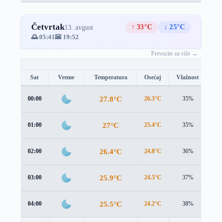
Četvrtak
↑ 33°C
↓ 25°C
13. avgust
🌅 05:41
🌇 19:52
Prevucite za više →
Sat
Vreme
Temperatura
Osećaj
Vlažnost
Br
27.8°C
00:00
26.3°C
35%
3.2
27°C
01:00
25.4°C
35%
3.1
26.4°C
02:00
24.8°C
36%
3.0
25.9°C
03:00
24.5°C
37%
2.7
25.5°C
04:00
24.2°C
38%
2.4