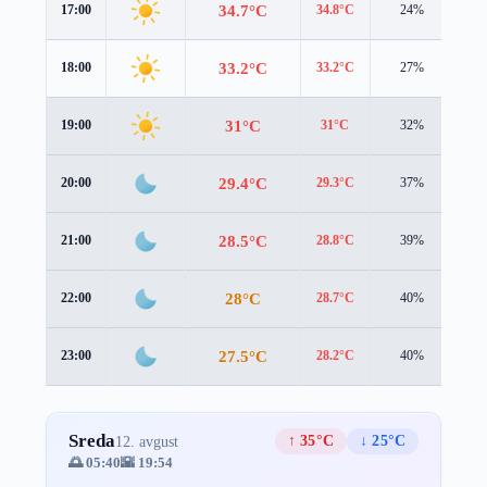
34.7°C
17:00
34.8°C
24%
0.2
33.2°C
18:00
33.2°C
27%
0.8
31°C
19:00
31°C
32%
1.6
29.4°C
20:00
29.3°C
37%
2.0
28.5°C
21:00
28.8°C
39%
1.6
28°C
22:00
28.7°C
40%
0.6
27.5°C
23:00
28.2°C
40%
0.2
Sreda
↑ 35°C
↓ 25°C
12. avgust
🌅 05:40
🌇 19:54