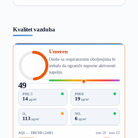
Kvalitet vazduha
Umeren
Osobe sa respiratornim oboljenjima bi
trebalo da ograniče naporne aktivnosti
napolju.
49
AQI
PM2.5
PM10
14
19
µg/m³
µg/m³
O₃
NO₂
113
6
µg/m³
µg/m³
AQI — TREND (24H)
min 28 · max 62