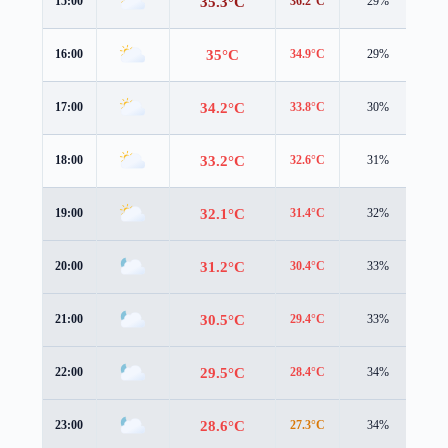
35.3°C
15:00
36.2°C
29%
2.4
35°C
16:00
34.9°C
29%
2.7
34.2°C
17:00
33.8°C
30%
3.0
33.2°C
18:00
32.6°C
31%
3.3
32.1°C
19:00
31.4°C
32%
3.4
31.2°C
20:00
30.4°C
33%
3.5
30.5°C
21:00
29.4°C
33%
3.5
29.5°C
22:00
28.4°C
34%
3.4
28.6°C
23:00
27.3°C
34%
3.3