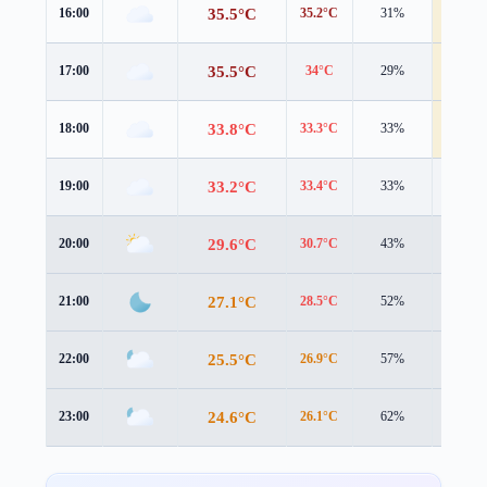
35.5°C
16:00
35.2°C
31%
4.5 m/s
35.5°C
17:00
34°C
29%
5.7 m/s
33.8°C
18:00
33.3°C
33%
4.4 m/s
33.2°C
19:00
33.4°C
33%
2.6 m/s
29.6°C
20:00
30.7°C
43%
1.8 m/s
27.1°C
21:00
28.5°C
52%
1.6 m/s
25.5°C
22:00
26.9°C
57%
1.5 m/s
24.6°C
23:00
26.1°C
62%
1.6 m/s