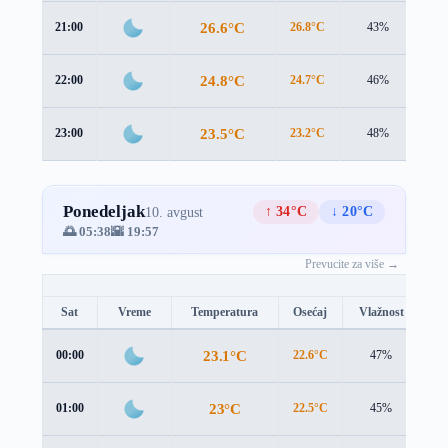
26.6°C
21:00
26.8°C
43%
1.3
24.8°C
22:00
24.7°C
46%
1.4
23.5°C
23:00
23.2°C
48%
1.6
Ponedeljak
↑ 34°C
↓ 20°C
10. avgust
🌅 05:38
🌇 19:57
Prevucite za više →
Sat
Vreme
Temperatura
Osećaj
Vlažnost
Br
23.1°C
00:00
22.6°C
47%
1.
23°C
01:00
22.5°C
45%
1.