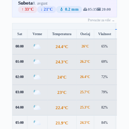
Subota
8. avgust
↑ 33°C
↓ 21°C
💧 0.2 mm
🌅 05:35
🌇 20:00
Prevucite za više →
Sat
Vreme
Temperatura
Osećaj
Vlažnost
Brzina
24.4°C
00:00
26°C
65%
1.9 m/
24.3°C
01:00
26.2°C
69%
2.1 m/
24°C
02:00
26.4°C
72%
1.7 m/
23°C
03:00
25.7°C
79%
1.6 m/
22.4°C
04:00
25.3°C
82%
0.9 m/
21.9°C
05:00
24.5°C
84%
1.4 m/