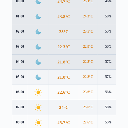
24.7°C
00:00
25.1°C
46%
0.5
23.8°C
01:00
24.3°C
50%
0.7
23°C
02:00
23.5°C
55%
1.0
22.3°C
03:00
22.9°C
56%
0.8
21.8°C
04:00
22.3°C
57%
0.6
21.8°C
05:00
22.3°C
57%
0.7
22.6°C
06:00
23.6°C
58%
0.5
24°C
07:00
25.6°C
58%
0.3
25.7°C
08:00
27.6°C
55%
0.2