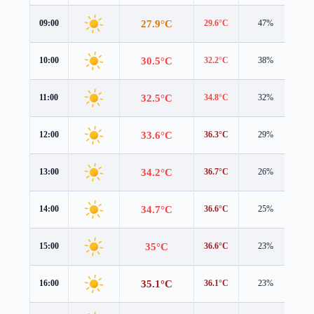
27.9°C
09:00
29.6°C
47%
0.2
30.5°C
10:00
32.2°C
38%
0.2
32.5°C
11:00
34.8°C
32%
0.2
33.6°C
12:00
36.3°C
29%
0.2
34.2°C
13:00
36.7°C
26%
0.6
34.7°C
14:00
36.6°C
25%
0.8
35°C
15:00
36.6°C
23%
0.6
35.1°C
16:00
36.1°C
23%
0.2