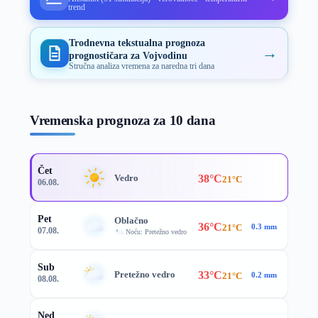
trend
Trodnevna tekstualna prognoza
→
prognostičara za Vojvodinu
Stručna analiza vremena za naredna tri dana
Vremenska prognoza za 10 dana
Čet
38°C
Vedro
21°C
06.08.
Pet
Oblačno
36°C
21°C
0.3 mm
07.08.
Noću: Pretežno vedro
Sub
33°C
Pretežno vedro
21°C
0.2 mm
08.08.
Ned