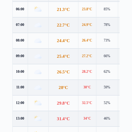
21.3°C
06:00
23.8°C
85%
1.5 m/
22.7°C
07:00
24.9°C
78%
2.0 m/
24.4°C
08:00
26.4°C
73%
2.8 m/
25.4°C
09:00
27.2°C
66%
2.6 m/
26.5°C
10:00
28.2°C
62%
2.9 m/
28°C
11:00
30°C
59%
3.1 m/
29.8°C
12:00
32.5°C
52%
2.8 m/
31.4°C
13:00
34°C
46%
3.0 m/