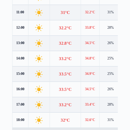
31°C
11:00
32.2°C
31%
1.
32.2°C
12:00
33.8°C
28%
1.
32.8°C
13:00
34.5°C
26%
1.
33.2°C
14:00
34.8°C
25%
1.
33.5°C
15:00
34.9°C
25%
0.
33.5°C
16:00
34.5°C
26%
0.
33.2°C
17:00
33.4°C
28%
0.
32°C
18:00
32.6°C
31%
0.