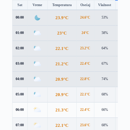
Sat
Vreme
Temperatura
Osećaj
Vlažnost
Brzina
23.9°C
00:00
24.6°C
53%
0.9 m/s
23°C
01:00
24°C
58%
0.9 m/s
22.1°C
02:00
23.2°C
64%
1.0 m/s
21.2°C
03:00
22.4°C
67%
0.7 m/s
20.9°C
04:00
22.8°C
74%
0.4 m/s
20.9°C
05:00
22.1°C
68%
0.8 m/s
21.3°C
06:00
22.4°C
66%
0.8 m/s
22.1°C
07:00
23.6°C
68%
1.1 m/s