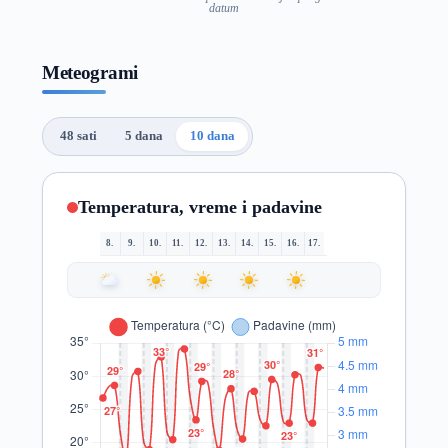
datum
Meteogrami
48 sati
5 dana
10 dana
Temperatura, vreme i padavine
8.
9.
10.
11.
12.
13.
14.
15.
16.
17.