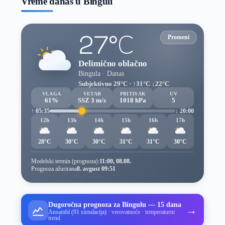
Vreme danas u Binguli
27°C
Promeni
Delimično oblačno
Bingula · Danas
Subjektivno 29°C · ↑31°C ↓22°C
VLAGA
VETAR
PRITISAK
UV
61%
SSZ 3 m/s
1018 hPa
5
↑ 05:35
↓ 20:00
12h
13h
14h
15h
16h
17h
28°C
30°C
30°C
31°C
31°C
30°C
Modelski termin (prognoza):
11:00, 08.08.
Prognoza ažurirana
8. avgust 09:51
Dugoročna prognoza za Bingulu — 15 dana
→
Ansambl (91 simulacija) · verovatnoće · temperaturni
trend