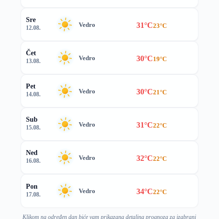
Sre
31°C
Vedro
23°C
12.08.
Čet
30°C
Vedro
19°C
13.08.
Pet
30°C
Vedro
21°C
14.08.
Sub
31°C
Vedro
22°C
15.08.
Ned
32°C
Vedro
22°C
16.08.
Pon
34°C
Vedro
22°C
17.08.
Klikom na određen dan biće vam prikazana detaljna prognoza za izabrani