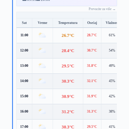
Prevucite za više →
Sat
Vreme
Temperatura
Osećaj
Vlažnost
B
26.7°C
11:00
28.7°C
61%
3
28.4°C
12:00
30.7°C
54%
3
29.5°C
13:00
31.8°C
49%
3
30.3°C
14:00
32.1°C
45%
3
30.9°C
15:00
31.9°C
42%
4
31.2°C
16:00
31.3°C
38%
3
30.3°C
17:00
29.5°C
41%
5