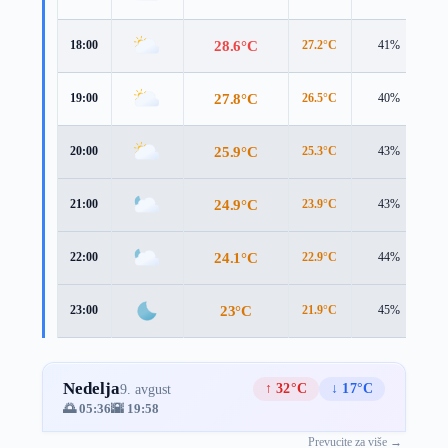
28.6°C
18:00
27.2°C
41%
5
27.8°C
19:00
26.5°C
40%
4
25.9°C
20:00
25.3°C
43%
2
24.9°C
21:00
23.9°C
43%
2
24.1°C
22:00
22.9°C
44%
2
23°C
23:00
21.9°C
45%
2
Nedelja
↑ 32°C
↓ 17°C
9. avgust
🌅 05:36
🌇 19:58
Prevucite za više →