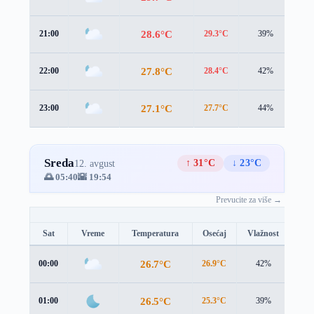
28.6°C
21:00
29.3°C
39%
0.7
27.8°C
22:00
28.4°C
42%
1.0
27.1°C
23:00
27.7°C
44%
1.2
Sreda
↑ 31°C
↓ 23°C
12. avgust
🌅 05:40
🌇 19:54
Prevucite za više →
Sat
Vreme
Temperatura
Osećaj
Vlažnost
Brz
26.7°C
00:00
26.9°C
42%
1.3
26.5°C
01:00
25.3°C
39%
3.2