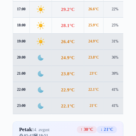
29.2°C
17:00
26.6°C
22%
3.0
28.1°C
18:00
25.9°C
25%
2.4
26.4°C
19:00
24.9°C
31%
1.7
24.9°C
20:00
23.8°C
36%
1.2
23.8°C
21:00
23°C
39%
0.9
22.9°C
22:00
22.1°C
41%
0.9
22.1°C
23:00
21°C
41%
1.4
Petak
↑ 30°C
↓ 21°C
14. avgust
🌅 05:42
🌇 19:51