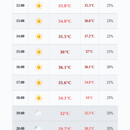
33.8°C
12:00
35.3°C
25%
1.0
34.8°C
13:00
36.6°C
23%
0.8
35.5°C
14:00
37.2°C
22%
0.8
36°C
15:00
37°C
21%
1.0
36.1°C
16:00
36.1°C
20%
1.2
35.6°C
17:00
34.8°C
21%
1.3
34.1°C
18:00
34°C
25%
1.1
32°C
19:00
32.5°C
32%
1.0
29.7°C
20:00
30.2°C
35%
0.6