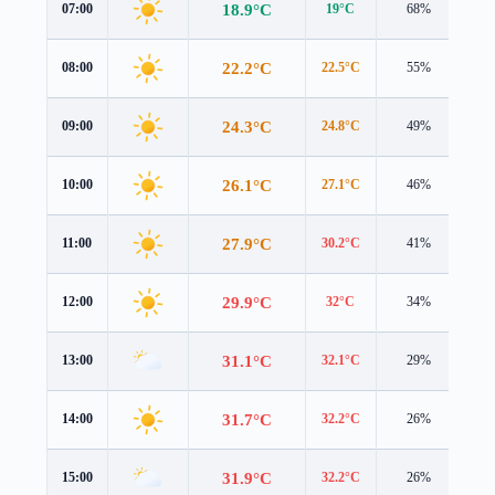
18.9°C
07:00
19°C
68%
1.4
22.2°C
08:00
22.5°C
55%
1.1
24.3°C
09:00
24.8°C
49%
0.8
26.1°C
10:00
27.1°C
46%
0.8
27.9°C
11:00
30.2°C
41%
0.2
29.9°C
12:00
32°C
34%
0.9
31.1°C
13:00
32.1°C
29%
2.2
31.7°C
14:00
32.2°C
26%
2.4
31.9°C
15:00
32.2°C
26%
2.1