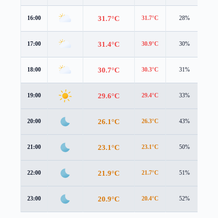
31.7°C
16:00
31.7°C
28%
2.1
31.4°C
17:00
30.9°C
30%
1.9
30.7°C
18:00
30.3°C
31%
1.7
29.6°C
19:00
29.4°C
33%
1.2
26.1°C
20:00
26.3°C
43%
1.1
23.1°C
21:00
23.1°C
50%
1.1
21.9°C
22:00
21.7°C
51%
1.1
20.9°C
23:00
20.4°C
52%
1.3