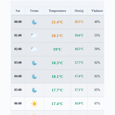
Sat
Vreme
Temperatura
Osećaj
Vlažnost
Br
21.4°C
00:00
20.5°C
49%
1.9
20.1°C
01:00
19.6°C
55%
1.5
19°C
02:00
18.5°C
59%
1.5
18.3°C
03:00
17.7°C
62%
1.7
18.1°C
04:00
17.4°C
62%
1.8
17.7°C
05:00
17.1°C
65%
1.8
17.4°C
06:00
16.9°C
67%
1.7