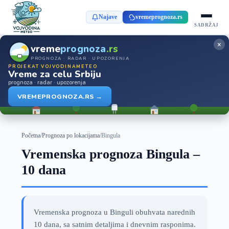
Najave
vremeprognoza.rs
SADRŽAJ
×
vreme
prognoza
.rs
PROGNOZA · RADAR · UPOZORENJA
PROJEKAT VOJVODINAMETEO
Vreme za celu Srbiju
prognoza · radar · upozorenja
VREMEPROGNOZA.RS →
Početna
/
Prognoza po lokacijama
/
Bingula
Vremenska prognoza Bingula –
10 dana
Vremenska prognoza u Binguli obuhvata narednih
10 dana, sa satnim detaljima i dnevnim rasponima.