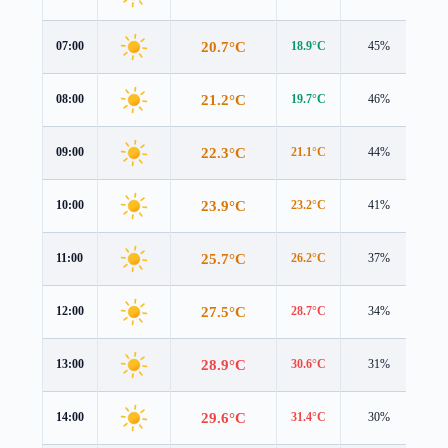
20.7°C
07:00
18.9°C
45%
2.8
21.2°C
08:00
19.7°C
46%
2.4
22.3°C
09:00
21.1°C
44%
2.1
23.9°C
10:00
23.2°C
41%
1.7
25.7°C
11:00
26.2°C
37%
1.2
27.5°C
12:00
28.7°C
34%
0.9
28.9°C
13:00
30.6°C
31%
0.6
29.6°C
14:00
31.4°C
30%
0.5