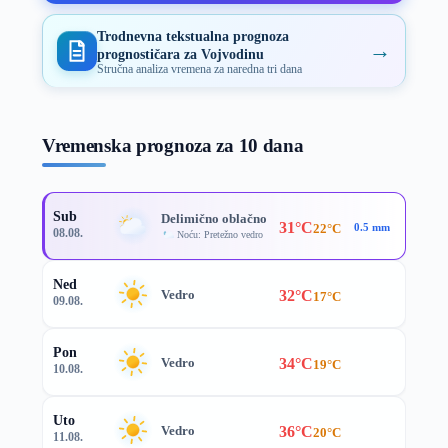
Trodnevna tekstualna prognoza
→
prognostičara za Vojvodinu
Stručna analiza vremena za naredna tri dana
Vremenska prognoza za 10 dana
Sub
Delimično oblačno
31°C
22°C
0.5 mm
08.08.
Noću: Pretežno vedro
Ned
32°C
Vedro
17°C
09.08.
Pon
34°C
Vedro
19°C
10.08.
Uto
36°C
Vedro
20°C
11.08.