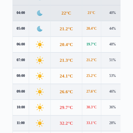
22°C
04:00
21°C
40%
0.8
21.2°C
05:00
20.4°C
44%
0.7
20.4°C
06:00
19.7°C
48%
0.7
21.3°C
07:00
21.2°C
51%
0.6
24.1°C
08:00
25.2°C
53%
0.4
26.6°C
09:00
27.6°C
46%
0.7
29.7°C
10:00
30.3°C
36%
1.0
32.2°C
11:00
33.1°C
28%
1.2