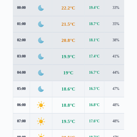
22.2°C
00:00
19.4°C
33%
3.1
21.5°C
01:00
18.7°C
35%
3.1
20.8°C
02:00
18.1°C
38%
3.1
19.9°C
03:00
17.4°C
41%
3.0
19°C
04:00
16.7°C
44%
2.7
18.6°C
05:00
16.5°C
47%
2.6
18.8°C
06:00
16.8°C
48%
2.7
19.5°C
07:00
17.6°C
48%
2.8