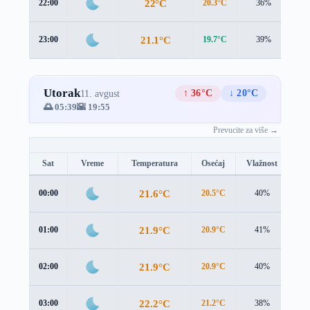
22°C
22:00
20.3°C
36%
1.
21.1°C
23:00
19.7°C
39%
1.
Utorak
↑ 36°C
↓ 20°C
11. avgust
🌅 05:39
🌇 19:55
Prevucite za više →
Sat
Vreme
Temperatura
Osećaj
Vlažnost
Br
21.6°C
00:00
20.5°C
40%
0.8
21.9°C
01:00
20.9°C
41%
0.9
21.9°C
02:00
20.9°C
40%
0.7
22.2°C
03:00
21.2°C
38%
0.6