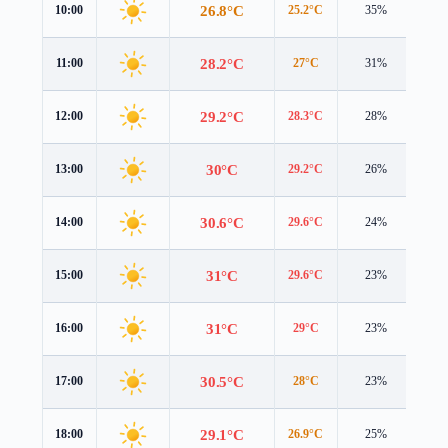
26.8°C
10:00
25.2°C
35%
3.3
28.2°C
11:00
27°C
31%
3.5
29.2°C
12:00
28.3°C
28%
3.7
30°C
13:00
29.2°C
26%
3.7
30.6°C
14:00
29.6°C
24%
3.8
31°C
15:00
29.6°C
23%
3.8
31°C
16:00
29°C
23%
3.6
30.5°C
17:00
28°C
23%
3.4
29.1°C
18:00
26.9°C
25%
2.9