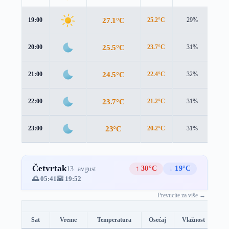
27.1°C
19:00
25.2°C
29%
2.3
25.5°C
20:00
23.7°C
31%
2.2
24.5°C
21:00
22.4°C
32%
2.3
23.7°C
22:00
21.2°C
31%
2.7
23°C
23:00
20.2°C
31%
2.9
Četvrtak
↑ 30°C
↓ 19°C
13. avgust
🌅 05:41
🌇 19:52
Prevucite za više →
Sat
Vreme
Temperatura
Osećaj
Vlažnost
Br