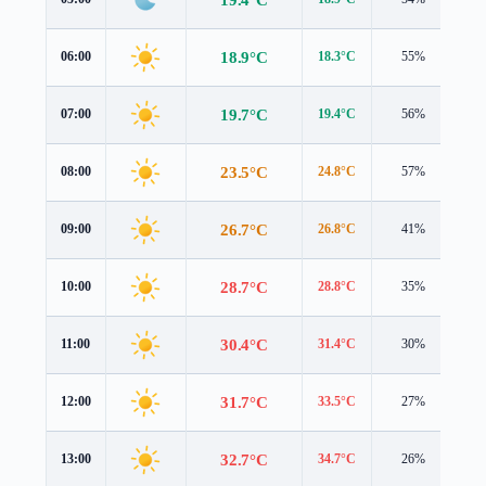
18.9°C
06:00
18.3°C
55%
0.
19.7°C
07:00
19.4°C
56%
0.
23.5°C
08:00
24.8°C
57%
0.
26.7°C
09:00
26.8°C
41%
1.
28.7°C
10:00
28.8°C
35%
1.
30.4°C
11:00
31.4°C
30%
1.
31.7°C
12:00
33.5°C
27%
0.
32.7°C
13:00
34.7°C
26%
0.