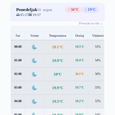
Ponedeljak
↑ 34°C
↓ 19°C
10. avgust
🌅 05:37
🌇 19:57
Prevucite za više →
Sat
Vreme
Temperatura
Osećaj
Vlažnost
Br
20.1°C
00:00
19.5°C
53%
1.
19.9°C
01:00
19.4°C
54%
1.
20°C
02:00
20.1°C
56%
0.
19.9°C
03:00
19.7°C
55%
0.
19.5°C
04:00
19.2°C
55%
0.
19.4°C
05:00
18.9°C
54%
0.