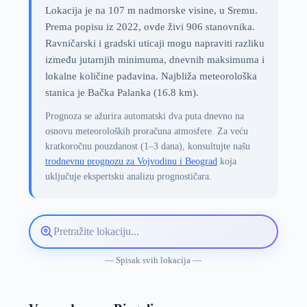
Lokacija je na 107 m nadmorske visine, u Sremu.
Prema popisu iz 2022, ovde živi 906 stanovnika.
Ravničarski i gradski uticaji mogu napraviti razliku
između jutarnjih minimuma, dnevnih maksimuma i
lokalne količine padavina. Najbliža meteorološka
stanica je Bačka Palanka (16.8 km).
Prognoza se ažurira automatski dva puta dnevno na
osnovu meteoroloških proračuna atmosfere. Za veću
kratkoročnu pouzdanost (1–3 dana), konsultujte našu
trodnevnu prognozu za Vojvodinu i Beograd
koja
uključuje ekspertsku analizu prognostičara.
Pretražite
lokaciju
vremenske
— Spisak svih lokacija —
prognoze