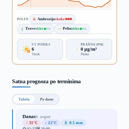
Ambrozija
visoko
POLEN
Trave
nisko
Pelin
nisko
UV INDEKS
PRAŠINA (PM)
6
0 µg/m³
Visok
Nisko
Satna prognoza po terminima
Tabela
Po danu
Danas
8. avgust
↑ 31°C
↓ 22°C
💧 0.5 mm
🌅 05:35
🌇 20:00