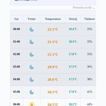
Prevucite za više →
Sat
Vreme
Temperatura
Osećaj
Vlažnost
Br
22.1°C
00:00
19.4°C
35%
3.2
21.5°C
01:00
18.4°C
35%
3.8
21.1°C
02:00
17.8°C
35%
4.1
20.9°C
03:00
17.5°C
36%
4.1
20.6°C
04:00
17.5°C
38%
3.9
20.5°C
05:00
17.8°C
41%
3.6
20.5°C
06:00
18.2°C
44%
3.2