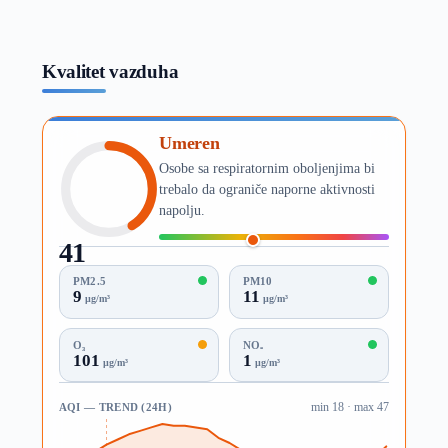
Kvalitet vazduha
Umeren
Osobe sa respiratornim oboljenjima bi
trebalo da ograniče naporne aktivnosti
napolju.
41
AQI
PM2.5
PM10
9
11
µg/m³
µg/m³
O₃
NO₂
101
1
µg/m³
µg/m³
AQI — TREND (24H)
min 18 · max 47