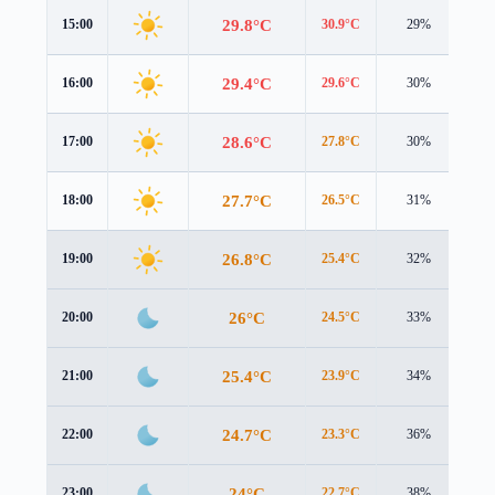
29.8°C
15:00
30.9°C
29%
0.5
29.4°C
16:00
29.6°C
30%
0.8
28.6°C
17:00
27.8°C
30%
1.3
27.7°C
18:00
26.5°C
31%
1.7
26.8°C
19:00
25.4°C
32%
2.1
26°C
20:00
24.5°C
33%
2.2
25.4°C
21:00
23.9°C
34%
2.1
24.7°C
22:00
23.3°C
36%
1.9
24°C
23:00
22.7°C
38%
1.8