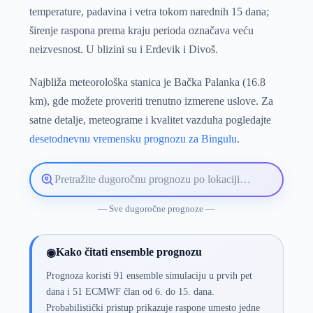
temperature, padavina i vetra tokom narednih 15 dana;
širenje raspona prema kraju perioda označava veću
neizvesnost. U blizini su i Erdevik i Divoš.
Najbliža meteorološka stanica je Bačka Palanka (16.8
km), gde možete proveriti trenutno izmerene uslove. Za
satne detalje, meteograme i kvalitet vazduha pogledajte
desetodnevnu vremensku prognozu za Bingulu
.
Pretražite
lokaciju
vremenske
— Sve dugoročne prognoze —
prognoze
Kako čitati ensemble prognozu
◉
Prognoza koristi 91 ensemble simulaciju u prvih pet
dana i 51 ECMWF član od 6. do 15. dana.
Probabilistički pristup prikazuje raspone umesto jedne