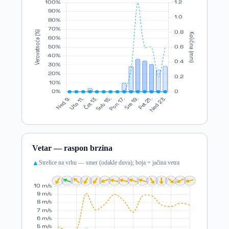
Vetar — raspon brzina
Strelice na vrhu — smer (odakle duva); boja = jačina vetra
▲