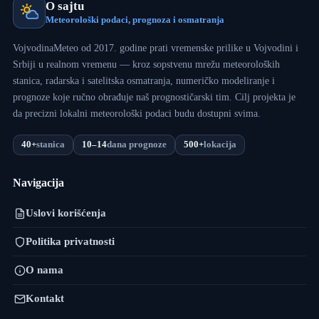
O sajtu
Meteorološki podaci, prognoza i osmatranja
VojvodinaMeteo od 2017. godine prati vremenske prilike u Vojvodini i
Srbiji u realnom vremenu — kroz sopstvenu mrežu meteoroloških
stanica, radarska i satelitska osmatranja, numeričko modeliranje i
prognoze koje ručno obrađuje naš prognostičarski tim. Cilj projekta je
da precizni lokalni meteorološki podaci budu dostupni svima.
40+
stanica
10–14
dana prognoze
500+
lokacija
Navigacija
Uslovi korišćenja
Politika privatnosti
O nama
Kontakt