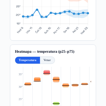
Heatmapa — temperatura (p25–p75)
Temperatura
Vetar
35°
30°
25°