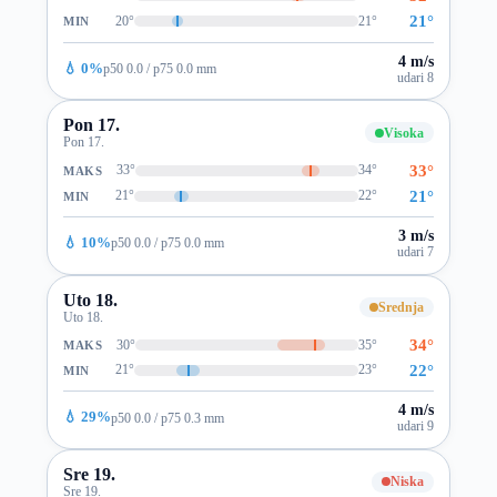
21°
20°
21°
MIN
4 m/s
💧 0%
p50 0.0 / p75 0.0 mm
udari 8
Pon 17.
Visoka
Pon 17.
33°
33°
34°
MAKS
21°
21°
22°
MIN
3 m/s
💧 10%
p50 0.0 / p75 0.0 mm
udari 7
Uto 18.
Srednja
Uto 18.
34°
30°
35°
MAKS
22°
21°
23°
MIN
4 m/s
💧 29%
p50 0.0 / p75 0.3 mm
udari 9
Sre 19.
Niska
Sre 19.