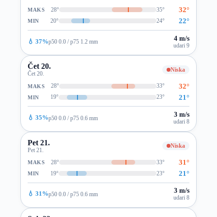
32°
28°
35°
MAKS
22°
20°
24°
MIN
4 m/s
💧 37%
p50 0.0 / p75 1.2 mm
udari 9
Čet 20.
Niska
Čet 20.
32°
28°
33°
MAKS
21°
19°
23°
MIN
3 m/s
💧 35%
p50 0.0 / p75 0.6 mm
udari 8
Pet 21.
Niska
Pet 21.
31°
28°
33°
MAKS
21°
19°
23°
MIN
3 m/s
💧 31%
p50 0.0 / p75 0.6 mm
udari 8