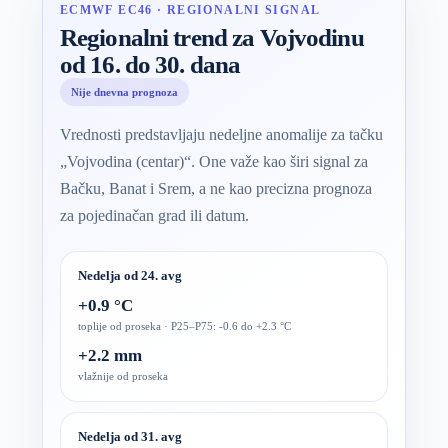
ECMWF EC46 · REGIONALNI SIGNAL
Regionalni trend za Vojvodinu
od 16. do 30. dana
Nije dnevna prognoza
Vrednosti predstavljaju nedeljne anomalije za tačku
„Vojvodina (centar)“. One važe kao širi signal za
Bačku, Banat i Srem, a ne kao precizna prognoza
za pojedinačan grad ili datum.
Nedelja od 24. avg
+0.9 °C
toplije od proseka · P25–P75: -0.6 do +2.3 °C
+2.2 mm
vlažnije od proseka
Nedelja od 31. avg