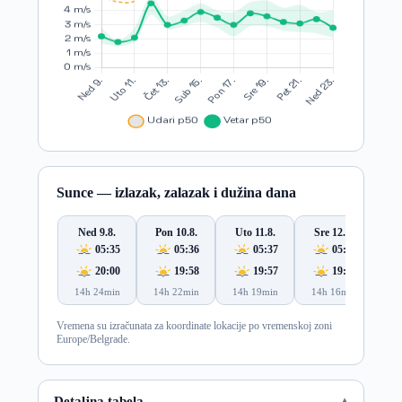
Sunce — izlazak, zalazak i dužina dana
Ned 9.8.
Pon 10.8.
Uto 11.8.
Sre 12.8.
Če
05:35
05:36
05:37
05:39
20:00
19:58
19:57
19:55
14h 24min
14h 22min
14h 19min
14h 16min
14
Vremena su izračunata za koordinate lokacije po vremenskoj zoni
Europe/Belgrade.
Detaljna tabela