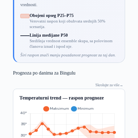
vrednosti.
Obojeni opseg P25–P75
Verovatni raspon koji obuhvata srednjih 50%
scenarija.
Linija medijane P50
Središnja vrednost ensemble skupa, sa polovinom
članova iznad i ispod nje.
Širi raspon znači manju pouzdanost prognoze za taj dan.
Prognoza po danima za Bingulu
Skrolujte za više
→
Temperaturni trend — raspon prognoze