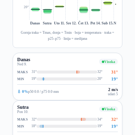
20°
Danas
Sutra
Uto 11.
Sre 12.
Čet 13.
Pet 14.
Sub 15.
Ned 16.
Pon 1
Gornja traka = Tmax, donja = Tmin · boja = temperatura · traka =
p25–p75 · linija = medijana
Danas
Visoka
Ned 9.
31°
31°
32°
MAKS
19°
19°
20°
MIN
2 m/s
💧 0%
p50 0.0 / p75 0.0 mm
udari 5
Sutra
Visoka
Pon 10.
32°
32°
34°
MAKS
19°
18°
19°
MIN