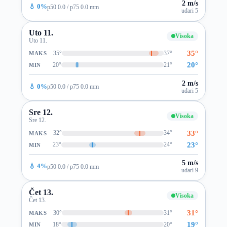
2 m/s
💧 0%
p50 0.0 / p75 0.0 mm
udari 5
Uto 11.
Visoka
Uto 11.
35°
35°
37°
MAKS
20°
20°
21°
MIN
2 m/s
💧 0%
p50 0.0 / p75 0.0 mm
udari 5
Sre 12.
Visoka
Sre 12.
33°
32°
34°
MAKS
23°
23°
24°
MIN
5 m/s
💧 4%
p50 0.0 / p75 0.0 mm
udari 9
Čet 13.
Visoka
Čet 13.
31°
30°
31°
MAKS
19°
18°
20°
MIN