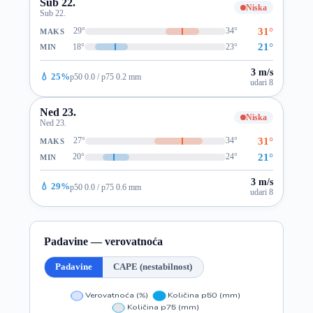
Sub 22.
Niska
Sub 22.
31°
29°
34°
MAKS
21°
18°
23°
MIN
3 m/s
💧 25%
p50 0.0 / p75 0.2 mm
udari 8
Ned 23.
Niska
Ned 23.
31°
27°
34°
MAKS
21°
20°
24°
MIN
3 m/s
💧 29%
p50 0.0 / p75 0.6 mm
udari 8
Padavine — verovatnoća
Padavine
CAPE (nestabilnost)