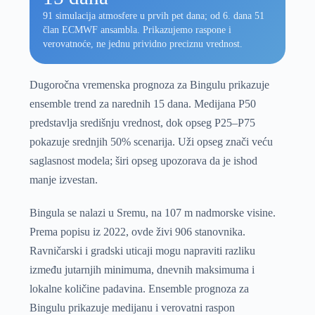
91 simulacija atmosfere u prvih pet dana; od 6. dana 51
član ECMWF ansambla. Prikazujemo raspone i
verovatnoće, ne jednu prividno preciznu vrednost.
Dugoročna vremenska prognoza za Bingulu prikazuje
ensemble trend za narednih 15 dana. Medijana P50
predstavlja središnju vrednost, dok opseg P25–P75
pokazuje srednjih 50% scenarija. Uži opseg znači veću
saglasnost modela; širi opseg upozorava da je ishod
manje izvestan.
Bingula se nalazi u Sremu, na 107 m nadmorske visine.
Prema popisu iz 2022, ovde živi 906 stanovnika.
Ravničarski i gradski uticaji mogu napraviti razliku
između jutarnjih minimuma, dnevnih maksimuma i
lokalne količine padavina. Ensemble prognoza za
Bingulu prikazuje medijanu i verovatni raspon