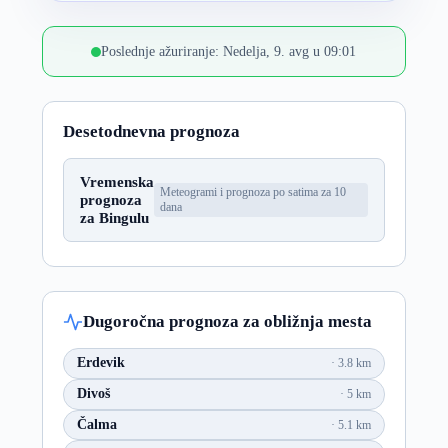
Poslednje ažuriranje: Nedelja, 9. avg u 09:01
Desetodnevna prognoza
Vremenska
Meteogrami i prognoza po satima za 10
prognoza
dana
za Bingulu
Dugoročna prognoza za obližnja mesta
Erdevik
3.8 km
Divoš
5 km
Čalma
5.1 km