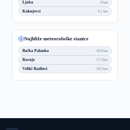
Ljuba
8 km
Kukujevci
9.1 km
Najbliže meteorološke stanice
Bačka Palanka
16.8 km
Ravnje
17.3 km
Veliki Radinci
18.5 km