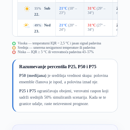
Sub
21°C
(18° –
31°C
(29° –
25%
0.0
55%
23°)
34°)
mm)
22.
Ned
21°C
(20° –
31°C
(27° –
29%
0.0
49%
24°)
34°)
mm)
23.
Visoka — temperaturni IQR < 2,5 °C i jasan signal padavina
Srednja — umerena nesigurnost temperature ili padavina
Niska — IQR ≥ 5 °C ili verovatnoća padavina 43–57%
Razumevanje percentila P25, P50 i P75
P50 (medijana)
je središnja vrednost skupa: polovina
ensemble članova je ispod, a polovina iznad nje.
P25 i P75
ograničavaju obojeni, verovatni raspon koji
sadrži srednjih 50% simuliranih scenarija. Kada se te
granice udalje, raste neizvesnost prognoze.