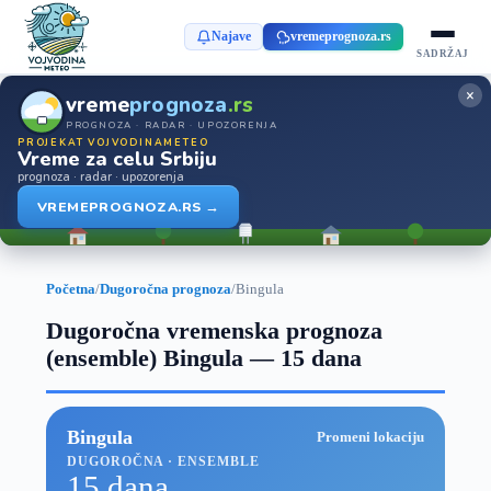
Najave
vremeprognoza.rs
SADRŽAJ
×
vreme
prognoza
.rs
PROGNOZA · RADAR · UPOZORENJA
PROJEKAT VOJVODINAMETEO
Vreme za celu Srbiju
prognoza · radar · upozorenja
VREMEPROGNOZA.RS →
Početna
/
Dugoročna prognoza
/
Bingula
Dugoročna vremenska prognoza
(ensemble) Bingula — 15 dana
Bingula
Promeni lokaciju
DUGOROČNA · ENSEMBLE
15 dana