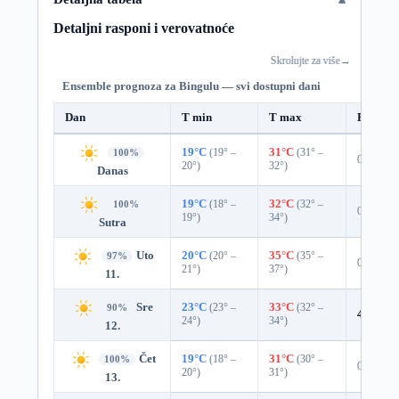
Detaljni rasponi i verovatnoće
Skrolujte za više
→
Ensemble prognoza za Bingulu — svi dostupni dani
Dan
T min
T max
Padavin
19°C
(19° –
31°C
(31° –
100%
0%
20°)
32°)
Danas
19°C
(18° –
32°C
(32° –
100%
0%
19°)
34°)
Sutra
Uto
20°C
(20° –
35°C
(35° –
97%
0%
21°)
37°)
11.
Sre
23°C
(23° –
33°C
(32° –
90%
4%
0.0
24°)
34°)
12.
Čet
19°C
(18° –
31°C
(30° –
100%
0%
20°)
31°)
13.