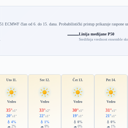
 51 ECMWF član od 6. do 15. dana. Probabilistički pristup prikazuje raspone u
Linija medijane P50
.
Središnja vrednost ensemble sku
Uto 11.
Sre 12.
Čet 13.
Pet 14.
Vedro
Vedro
Vedro
Vedro
35°
33°
30°
31°
±1°
±2°
±1°
±1°
20°
22°
19°
21°
±1°
±1°
±1°
±1°
💧 4%
💧 1%
💧 0%
💧 0%
☁ 2%
☁ 9%
☁ 0%
☁ 1%