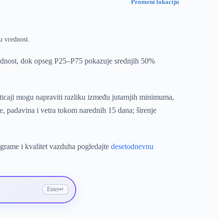
Promeni lokaciju
u vrednost.
rednost, dok opseg P25–P75 pokazuje srednjih 50%
ticaji mogu napraviti razliku između jutarnjih minimuma,
 padavina i vetra tokom narednih 15 dana; širenje
ograme i kvalitet vazduha pogledajte
desetodnevnu
Enter
↵