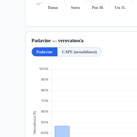
15°
Danas
Sutra
Pon 10.
Uto 11.
Padavine — verovatnoća
Padavine
CAPE (nestabilnost)