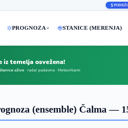
PODRŽI
PROGNOZA
STANICE (MERENJA)
je iz temelja osvežena!
Stanice uživo
· radar padavina · MeteoAlarm
ognoza (ensemble) Čalma — 1