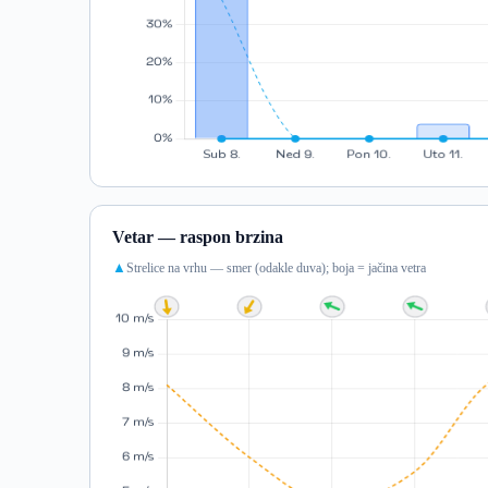
Vetar — raspon brzina
Strelice na vrhu — smer (odakle duva); boja = jačina vetra
▲