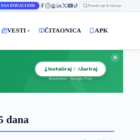
 NAS DONACIJOM
Pretraži sajt ili lokaciju
VESTI
ČITAONICA
APK
✕
⤓
Instaliraj / Ažuriraj
Besplatno · Google Play
5 dana