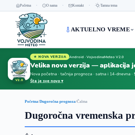
Početna
O nama
Kontakt
Tamna tema
AKTUELNO VREME
Android · VojvodinaMeteo V2.0
★ NOVA VERZIJA
Velika nova verzija — aplikacija 
Nova početna · tačnija prognoza · satna i 14-dnevna ·
V2.0
Šta je sve novo ▾
Početna
/
Dugoročna prognoza
/
Čalma
Dugoročna vremenska pr