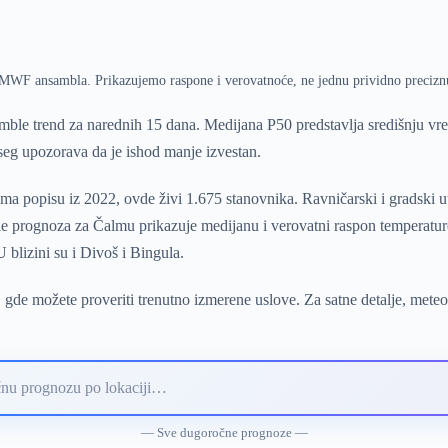
ECMWF ansambla. Prikazujemo raspone i verovatnoće, ne jednu prividno precizn
le trend za narednih 15 dana. Medijana P50 predstavlja središnju v
pseg upozorava da je ishod manje izvestan.
a popisu iz 2022, ovde živi 1.675 stanovnika. Ravničarski i gradski u
 prognoza za Čalmu prikazuje medijanu i verovatni raspon temperature,
blizini su i Divoš i Bingula.
, gde možete proveriti trenutno izmerene uslove. Za satne detalje, mete
— Sve dugoročne prognoze —