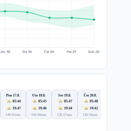
Pon 17.8.
Uto 18.8.
Sre 19.8.
Čet 20.8.
Pet 21.8.
05:44
05:45
05:47
05:48
05:49
19:47
19:46
19:44
19:42
19:41
14h 02min
14h 00min
13h 57min
13h 54min
13h 51min