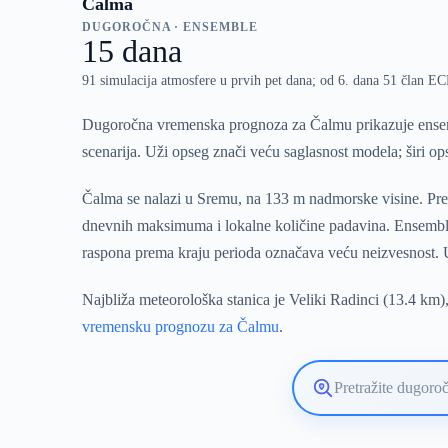
Čalma
DUGOROČNA · ENSEMBLE
15 dana
91 simulacija atmosfere u prvih pet dana; od 6. dana 51 član 
Dugoročna vremenska prognoza za Čalmu prikazuje ensemb
scenarija. Uži opseg znači veću saglasnost modela; širi o
Čalma se nalazi u Sremu, na 133 m nadmorske visine. Prem
dnevnih maksimuma i lokalne količine padavina. Ensemble
raspona prema kraju perioda označava veću neizvesnost. U 
Najbliža meteorološka stanica je Veliki Radinci (13.4 km)
vremensku prognozu za Čalmu
.
Pretražite
lokaciju
vremenske
prognoze