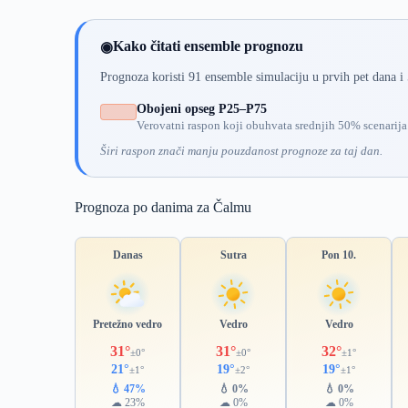
Kako čitati ensemble prognozu
◉
Prognoza koristi 91 ensemble simulaciju u prvih pet dana i
Obojeni opseg P25–P75
Verovatni raspon koji obuhvata srednjih 50% scenarija
Širi raspon znači manju pouzdanost prognoze za taj dan.
Prognoza po danima za Čalmu
Danas
Sutra
Pon 10.
Pretežno vedro
Vedro
Vedro
31°
31°
32°
±0°
±0°
±1°
21°
19°
19°
±1°
±2°
±1°
💧 47%
💧 0%
💧 0%
☁ 23%
☁ 0%
☁ 0%