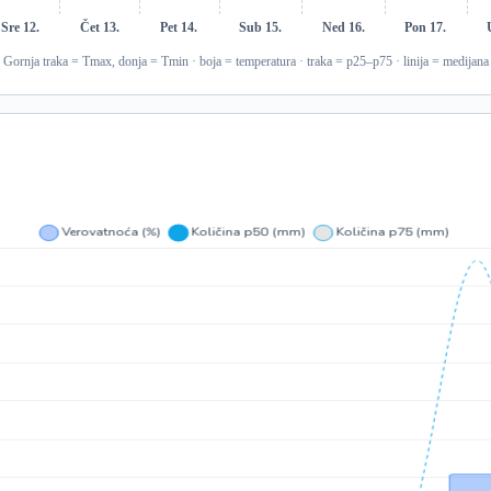
Sre 12.
Čet 13.
Pet 14.
Sub 15.
Ned 16.
Pon 17.
Gornja traka = Tmax, donja = Tmin · boja = temperatura · traka = p25–p75 · linija = medijana