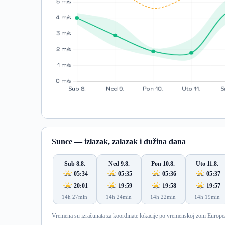
Sunce — izlazak, zalazak i dužina dana
Sub 8.8.
Ned 9.8.
Pon 10.8.
Uto 11.8.
05:34
05:35
05:36
05:37
20:01
19:59
19:58
19:57
14h 27min
14h 24min
14h 22min
14h 19min
Vremena su izračunata za koordinate lokacije po vremenskoj zoni Europe