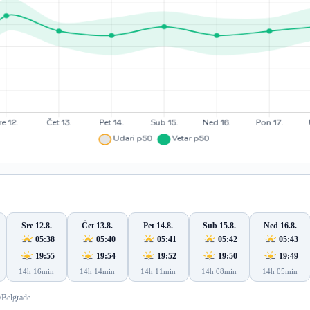
Sre 12.8.
Čet 13.8.
Pet 14.8.
Sub 15.8.
Ned 16.8.
05:38
05:40
05:41
05:42
05:43
19:55
19:54
19:52
19:50
19:49
14h 16min
14h 14min
14h 11min
14h 08min
14h 05min
/Belgrade.