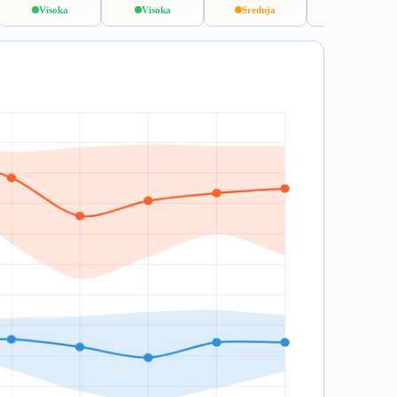
Visoka
Visoka
Srednja
Niska