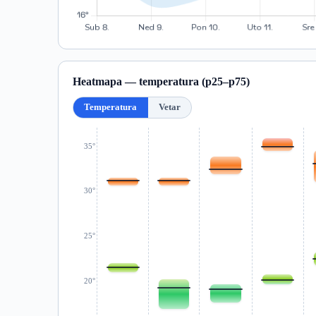
Heatmapa — temperatura (p25–p75)
Temperatura
Vetar
35°
30°
25°
20°