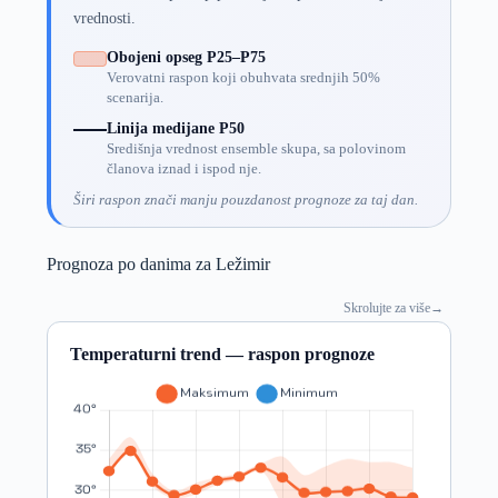
vrednosti.
Obojeni opseg P25–P75
Verovatni raspon koji obuhvata srednjih 50%
scenarija.
Linija medijane P50
Središnja vrednost ensemble skupa, sa polovinom
članova iznad i ispod nje.
Širi raspon znači manju pouzdanost prognoze za taj dan.
Prognoza po danima za Ležimir
Skrolujte za više
→
Temperaturni trend — raspon prognoze