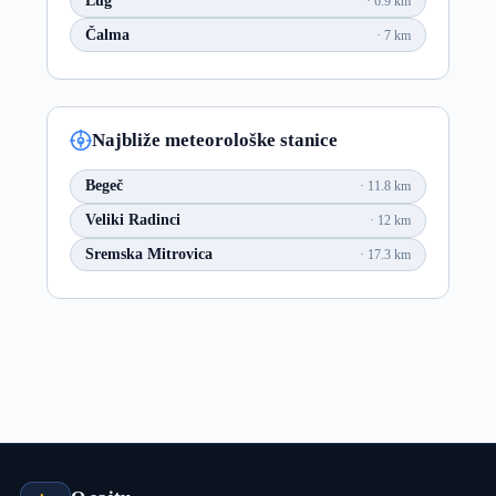
Lug
6.9 km
Čalma
7 km
Najbliže meteorološke stanice
Begeč
11.8 km
Veliki Radinci
12 km
Sremska Mitrovica
17.3 km