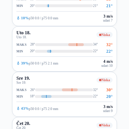
21°
20°
21°
MIN
3 m/s
💧 10%
p50 0.0 / p75 0.0 mm
udari 7
Uto 18.
Niska
Uto 18.
32°
28°
34°
MAKS
22°
20°
22°
MIN
4 m/s
💧 39%
p50 0.0 / p75 2.1 mm
udari 10
Sre 19.
Niska
Sre 19.
30°
26°
32°
MAKS
20°
18°
22°
MIN
3 m/s
💧 43%
p50 0.0 / p75 2.0 mm
udari 9
Čet 20.
Niska
Čet 20.