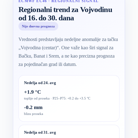
ECMWF EC46 · REGIONALNI SIGNAL
Regionalni trend za Vojvodinu
od 16. do 30. dana
Nije dnevna prognoza
Vrednosti predstavljaju nedeljne anomalije za tačku
„Vojvodina (centar)“. One važe kao širi signal za
Bačku, Banat i Srem, a ne kao precizna prognoza
za pojedinačan grad ili datum.
Nedelja od 24. avg
+1.9 °C
toplije od proseka · P25–P75: +0.2 do +3.5 °C
-0.2 mm
blizu proseka
Nedelja od 31. avg