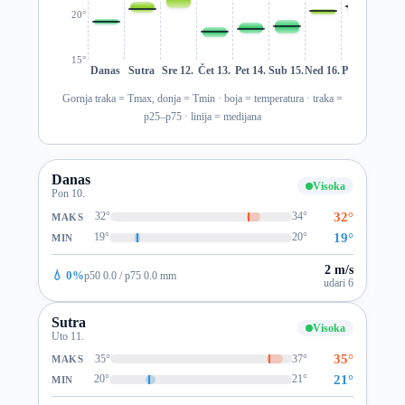
20°
15°
Danas
Sutra
Sre 12.
Čet 13.
Pet 14.
Sub 15.
Ned 16.
Pon 17.
Uto 1
Gornja traka = Tmax, donja = Tmin · boja = temperatura · traka =
p25–p75 · linija = medijana
Danas
Visoka
Pon 10.
32°
32°
34°
MAKS
19°
19°
20°
MIN
2 m/s
💧 0%
p50 0.0 / p75 0.0 mm
udari 6
Sutra
Visoka
Uto 11.
35°
35°
37°
MAKS
21°
20°
21°
MIN