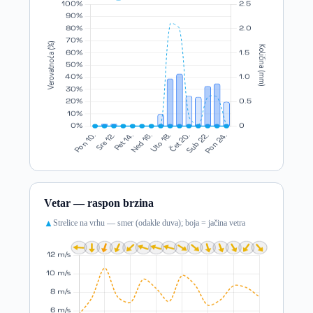
Vetar — raspon brzina
Strelice na vrhu — smer (odakle duva); boja = jačina vetra
▲