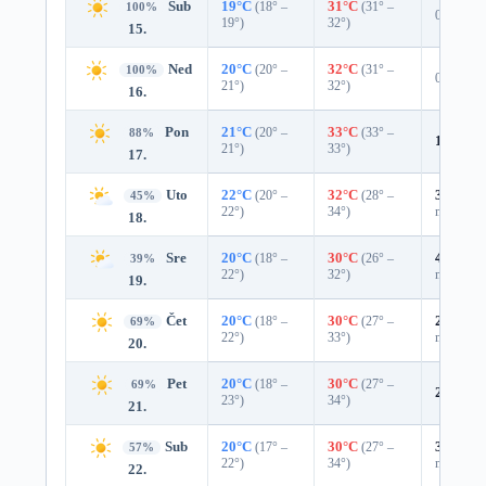
Sub
19°C
(18° –
31°C
(31° –
100%
0%
19°)
32°)
15.
Ned
20°C
(20° –
32°C
(31° –
100%
0%
21°)
32°)
16.
Pon
21°C
(20° –
33°C
(33° –
88%
10%
0.
21°)
33°)
17.
Uto
22°C
(20° –
32°C
(28° –
39%
0.0
45%
22°)
34°)
mm)
18.
Sre
20°C
(18° –
30°C
(26° –
43%
0.0
39%
22°)
32°)
mm)
19.
Čet
20°C
(18° –
30°C
(27° –
25%
0.0
69%
22°)
33°)
mm)
20.
Pet
20°C
(18° –
30°C
(27° –
69%
24%
0.
23°)
34°)
21.
Sub
20°C
(17° –
30°C
(27° –
33%
0.0
57%
22°)
34°)
mm)
22.