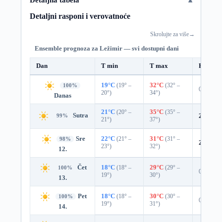
Detaljni rasponi i verovatnoće
Skrolujte za više
→
Ensemble prognoza za Ležimir — svi dostupni dani
Dan
T min
T max
Padavin
19°C
(19° –
32°C
(32° –
100%
0%
20°)
34°)
Danas
21°C
(20° –
35°C
(35° –
Sutra
2%
0.0
99%
21°)
37°)
Sre
22°C
(21° –
31°C
(31° –
98%
2%
0.0
23°)
32°)
12.
Čet
18°C
(18° –
29°C
(29° –
100%
0%
19°)
30°)
13.
Pet
18°C
(18° –
30°C
(30° –
100%
0%
19°)
31°)
14.