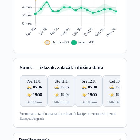
Sunce — izlazak, zalazak i dužina dana
Pon 10.8.
Uto 11.8.
Sre 12.8.
Čet 13.8.
P
05:36
05:37
05:38
05:39
19:58
19:56
19:55
19:53
14h 22min
14h 19min
14h 16min
14h 14min
14
Vremena su izračunata za koordinate lokacije po vremenskoj zoni
Europe/Belgrade.
Detaljna tabela