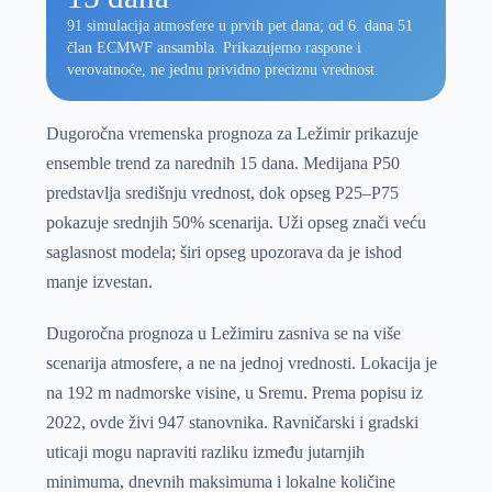
91 simulacija atmosfere u prvih pet dana; od 6. dana 51
član ECMWF ansambla. Prikazujemo raspone i
verovatnoće, ne jednu prividno preciznu vrednost.
Dugoročna vremenska prognoza za Ležimir prikazuje
ensemble trend za narednih 15 dana. Medijana P50
predstavlja središnju vrednost, dok opseg P25–P75
pokazuje srednjih 50% scenarija. Uži opseg znači veću
saglasnost modela; širi opseg upozorava da je ishod
manje izvestan.
Dugoročna prognoza u Ležimiru zasniva se na više
scenarija atmosfere, a ne na jednoj vrednosti. Lokacija je
na 192 m nadmorske visine, u Sremu. Prema popisu iz
2022, ovde živi 947 stanovnika. Ravničarski i gradski
uticaji mogu napraviti razliku između jutarnjih
minimuma, dnevnih maksimuma i lokalne količine