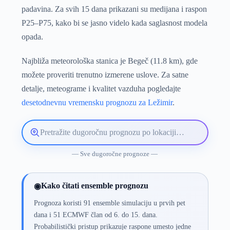
padavina. Za svih 15 dana prikazani su medijana i raspon
P25–P75, kako bi se jasno videlo kada saglasnost modela
opada.
Najbliža meteorološka stanica je Begeč (11.8 km), gde
možete proveriti trenutno izmerene uslove. Za satne
detalje, meteograme i kvalitet vazduha pogledajte
desetodnevnu vremensku prognozu za Ležimir
.
Pretražite
lokaciju
vremenske
— Sve dugoročne prognoze —
prognoze
Kako čitati ensemble prognozu
◉
Prognoza koristi 91 ensemble simulaciju u prvih pet
dana i 51 ECMWF član od 6. do 15. dana.
Probabilistički pristup prikazuje raspone umesto jedne