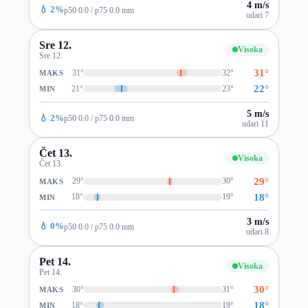
4 m/s
💧 2%
p50 0.0 / p75 0.0 mm
udari 7
Sre 12.
Visoka
Sre 12.
31°
31°
32°
MAKS
22°
21°
23°
MIN
5 m/s
💧 2%
p50 0.0 / p75 0.0 mm
udari 11
Čet 13.
Visoka
Čet 13.
29°
29°
30°
MAKS
18°
18°
19°
MIN
3 m/s
💧 0%
p50 0.0 / p75 0.0 mm
udari 8
Pet 14.
Visoka
Pet 14.
30°
30°
31°
MAKS
18°
18°
19°
MIN