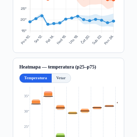
Heatmapa — temperatura (p25–p75)
Temperatura
Vetar
35°
30°
25°