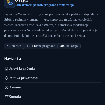
O sajtu
Meteorološki podaci, prognoza i osmatranja
VojvodinaMeteo od 2017. godine prati vremenske prilike u Vojvodini i
Srbiji u realnom vremenu — kroz sopstvenu mrežu meteoroloških
stanica, radarska i satelitska osmatranja, numeričko modeliranje i
prognoze koje ručno obrađuje naš prognostičarski tim. Cilj projekta je
da precizni lokalni meteorološki podaci budu dostupni svima.
40+
stanica
10–14
dana prognoze
500+
lokacija
Navigacija
Uslovi korišćenja
Politika privatnosti
O nama
Kontakt