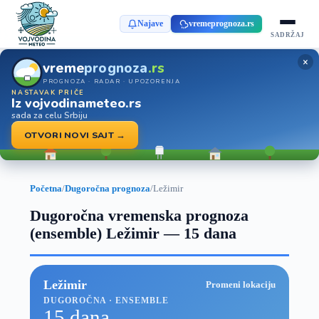
Najave
vremeprognoza.rs
SADRŽAJ
×
vreme
prognoza
.rs
PROGNOZA · RADAR · UPOZORENJA
NASTAVAK PRIČE
Iz vojvodinameteo.rs
sada za celu Srbiju
OTVORI NOVI SAJT →
Početna
/
Dugoročna prognoza
/
Ležimir
Dugoročna vremenska prognoza
(ensemble) Ležimir — 15 dana
Ležimir
Promeni lokaciju
DUGOROČNA · ENSEMBLE
15 dana