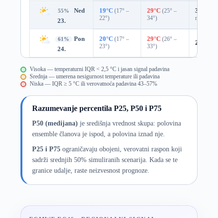
Ned
19°C
(17° –
29°C
(25° –
35%
0.0
55%
22°)
34°)
mm)
23.
Pon
20°C
(17° –
29°C
(26° –
61%
20%
0.
23°)
33°)
24.
Visoka — temperaturni IQR < 2,5 °C i jasan signal padavina
Srednja — umerena nesigurnost temperature ili padavina
Niska — IQR ≥ 5 °C ili verovatnoća padavina 43–57%
Razumevanje percentila P25, P50 i P75
P50 (medijana)
je središnja vrednost skupa: polovina
ensemble članova je ispod, a polovina iznad nje.
P25 i P75
ograničavaju obojeni, verovatni raspon koji
sadrži srednjih 50% simuliranih scenarija. Kada se te
granice udalje, raste neizvesnost prognoze.