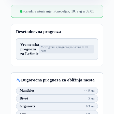
Poslednje ažuriranje: Ponedeljak, 10. avg u 09:01
Desetodnevna prognoza
Vremenska
Meteogrami i prognoza po satima za 10
prognoza
dana
za Ležimir
Dugoročna prognoza za obližnja mesta
Manđelos
4.9 km
Divoš
5 km
Grgurevci
6.3 km