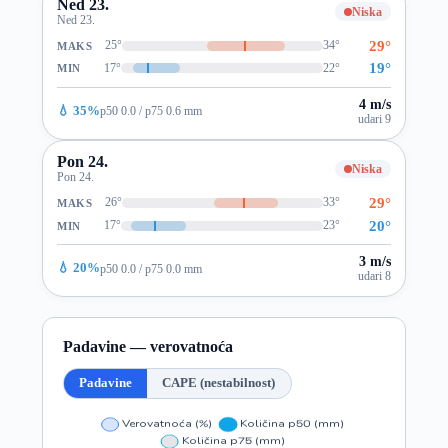
Ned 23.
Niska
Ned 23.
29°
25°
34°
MAKS
19°
17°
22°
MIN
4 m/s
💧 35%
p50 0.0 / p75 0.6 mm
udari 9
Pon 24.
Niska
Pon 24.
29°
26°
33°
MAKS
20°
17°
23°
MIN
3 m/s
💧 20%
p50 0.0 / p75 0.0 mm
udari 8
Padavine — verovatnoća
Padavine
CAPE (nestabilnost)