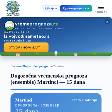
Najave
vremeprognoza.rs
SADRŽAJ
×
vreme
prognoza
.rs
PROGNOZA · RADAR · UPOZORENJA
NASTAVAK PRIČE
Iz vojvodinameteo.rs
sada za celu Srbiju
OTVORI NOVI SAJT →
Početna
/
Dugoročna prognoza
/
Martinci
Dugoročna vremenska prognoza
(ensemble) Martinci — 15 dana
Martinci
Promeni lokaciju
DUGOROČNA · ENSEMBLE
15 dana