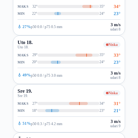
34°
32°
35°
MAKS
23°
22°
24°
MIN
3 m/s
💧 27%
p50 0.0 / p75 0.5 mm
udari 8
Uto 18.
Niska
Uto 18.
33°
29°
35°
MAKS
23°
20°
24°
MIN
3 m/s
💧 49%
p50 0.0 / p75 3.0 mm
udari 8
Sre 19.
Niska
Sre 19.
31°
27°
34°
MAKS
21°
18°
23°
MIN
3 m/s
💧 51%
p50 0.3 / p75 4.2 mm
udari 9