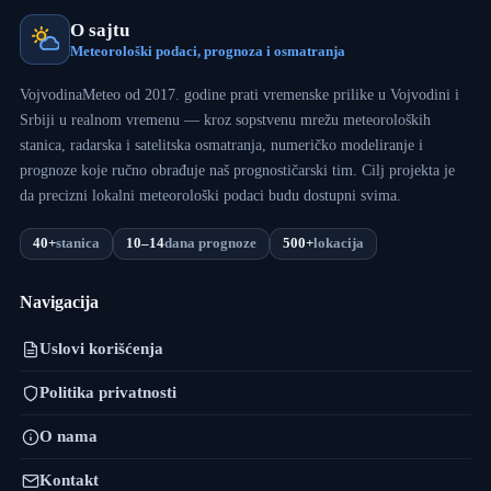
O sajtu
Meteorološki podaci, prognoza i osmatranja
VojvodinaMeteo od 2017. godine prati vremenske prilike u Vojvodini i
Srbiji u realnom vremenu — kroz sopstvenu mrežu meteoroloških
stanica, radarska i satelitska osmatranja, numeričko modeliranje i
prognoze koje ručno obrađuje naš prognostičarski tim. Cilj projekta je
da precizni lokalni meteorološki podaci budu dostupni svima.
40+
stanica
10–14
dana prognoze
500+
lokacija
Navigacija
Uslovi korišćenja
Politika privatnosti
O nama
Kontakt