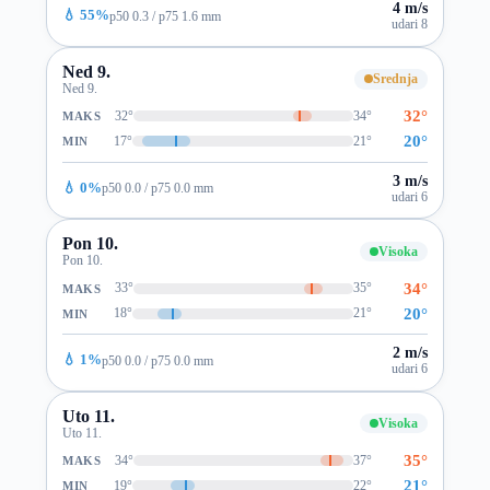
4 m/s
💧 55%
p50 0.3 / p75 1.6 mm
udari 8
Ned 9.
Srednja
Ned 9.
32°
32°
34°
MAKS
20°
17°
21°
MIN
3 m/s
💧 0%
p50 0.0 / p75 0.0 mm
udari 6
Pon 10.
Visoka
Pon 10.
34°
33°
35°
MAKS
20°
18°
21°
MIN
2 m/s
💧 1%
p50 0.0 / p75 0.0 mm
udari 6
Uto 11.
Visoka
Uto 11.
35°
34°
37°
MAKS
21°
19°
22°
MIN