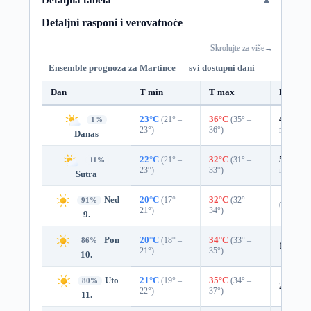
Detaljni rasponi i verovatnoće
Skrolujte za više
→
Ensemble prognoza za Martince — svi dostupni dani
Dan
T min
T max
Padavi
23°C
(21° –
36°C
(35° –
47%
0.
1%
23°)
36°)
mm)
Danas
22°C
(21° –
32°C
(31° –
55%
0.
11%
23°)
33°)
mm)
Sutra
Ned
20°C
(17° –
32°C
(32° –
91%
0%
21°)
34°)
9.
Pon
20°C
(18° –
34°C
(33° –
86%
1%
0.0
21°)
35°)
10.
Uto
21°C
(19° –
35°C
(34° –
80%
2%
0.0
22°)
37°)
11.