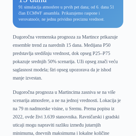
91 simulacija atmosfere u prvih pet dana; od 6. dana 51
član ECMWF ansambla. Prikazujemo raspone i
verovatnoće, ne jednu prividno preciznu vrednost.
Dugoročna vremenska prognoza za Martince prikazuje
ensemble trend za narednih 15 dana. Medijana P50
predstavlja središnju vrednost, dok opseg P25–P75
pokazuje srednjih 50% scenarija. Uži opseg znači veću
saglasnost modela; širi opseg upozorava da je ishod
manje izvestan.
Dugoročna prognoza u Martincima zasniva se na više
scenarija atmosfere, a ne na jednoj vrednosti. Lokacija je
na 79 m nadmorske visine, u Sremu. Prema popisu iz
2022, ovde živi 3.639 stanovnika. Ravničarski i gradski
uticaji mogu napraviti razliku između jutarnjih
minimuma, dnevnih maksimuma i lokalne količine