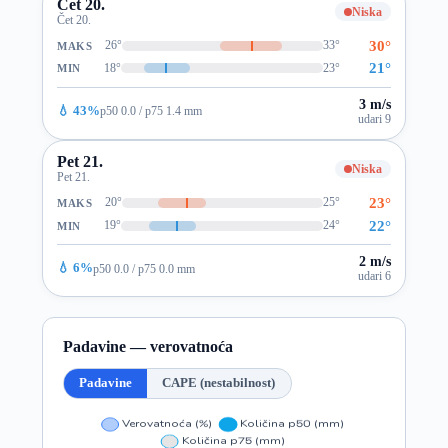
Čet 20.
Niska
Čet 20.
30°
26°
33°
MAKS
21°
18°
23°
MIN
3 m/s
💧 43%
p50 0.0 / p75 1.4 mm
udari 9
Pet 21.
Niska
Pet 21.
23°
20°
25°
MAKS
22°
19°
24°
MIN
2 m/s
💧 6%
p50 0.0 / p75 0.0 mm
udari 6
Padavine — verovatnoća
Padavine
CAPE (nestabilnost)