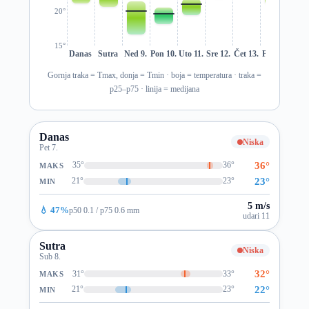
20°
15°
Danas
Sutra
Ned 9.
Pon 10.
Uto 11.
Sre 12.
Čet 13.
Pet 14.
Sub 1
Gornja traka = Tmax, donja = Tmin · boja = temperatura · traka =
p25–p75 · linija = medijana
Danas
Niska
Pet 7.
36°
35°
36°
MAKS
23°
21°
23°
MIN
5 m/s
💧 47%
p50 0.1 / p75 0.6 mm
udari 11
Sutra
Niska
Sub 8.
32°
31°
33°
MAKS
22°
21°
23°
MIN