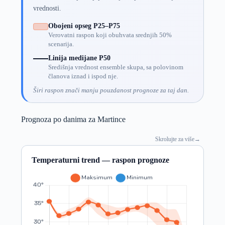
vrednosti.
Obojeni opseg P25–P75
Verovatni raspon koji obuhvata srednjih 50%
scenarija.
Linija medijane P50
Središnja vrednost ensemble skupa, sa polovinom
članova iznad i ispod nje.
Širi raspon znači manju pouzdanost prognoze za taj dan.
Prognoza po danima za Martince
Skrolujte za više
→
Temperaturni trend — raspon prognoze