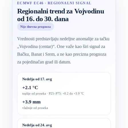
ECMWF EC46 · REGIONALNI SIGNAL
Regionalni trend za Vojvodinu
od 16. do 30. dana
Nije dnevna prognoza
Vrednosti predstavljaju nedeljne anomalije za tačku
„Vojvodina (centar)“. One važe kao širi signal za
Bačku, Banat i Srem, a ne kao precizna prognoza
za pojedinačan grad ili datum.
Nedelja od 17. avg
+2.1 °C
toplije od proseka · P25–P75: +0.2 do +3.9 °C
+3.9 mm
vlažnije od proseka
Nedelja od 24. avg