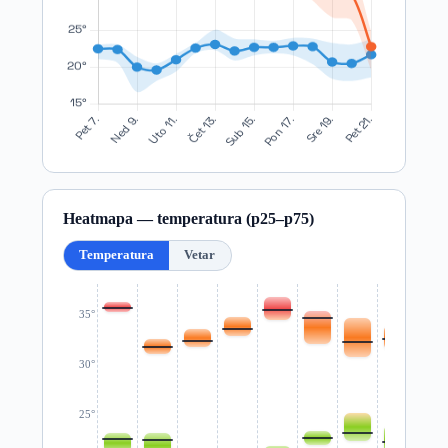
Heatmapa — temperatura (p25–p75)
Temperatura
Vetar
35°
30°
25°