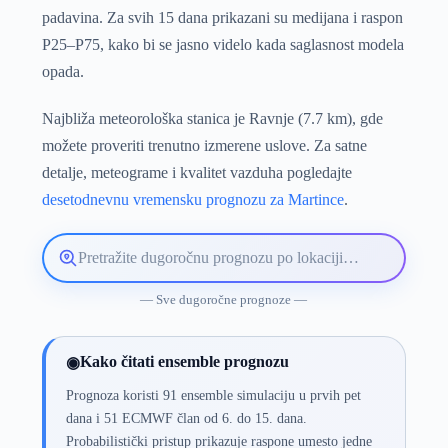
padavina. Za svih 15 dana prikazani su medijana i raspon
P25–P75, kako bi se jasno videlo kada saglasnost modela
opada.
Najbliža meteorološka stanica je Ravnje (7.7 km), gde
možete proveriti trenutno izmerene uslove. Za satne
detalje, meteograme i kvalitet vazduha pogledajte
desetodnevnu vremensku prognozu za Martince
.
Pretražite
lokaciju
vremenske
— Sve dugoročne prognoze —
prognoze
Kako čitati ensemble prognozu
◉
Prognoza koristi 91 ensemble simulaciju u prvih pet
dana i 51 ECMWF član od 6. do 15. dana.
Probabilistički pristup prikazuje raspone umesto jedne