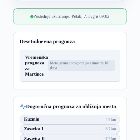
Poslednje ažuriranje: Petak, 7. avg u 09:02
Desetodnevna prognoza
Vremenska
prognoza
Meteogrami i prognoza po satima za 10
za
dana
Martince
Dugoročna prognoza za obližnja mesta
Kuzmin
4.4 km
Zasavica I
6.7 km
Zasavica II
7.2 km