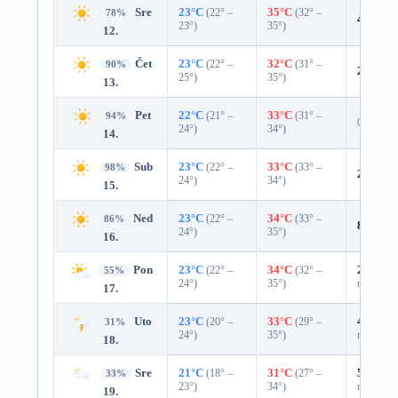
Sre
23°C
(22° –
35°C
(32° –
78%
4%
0.0
23°)
35°)
12.
Čet
23°C
(22° –
32°C
(31° –
90%
2%
0.0
25°)
35°)
13.
Pet
22°C
(21° –
33°C
(31° –
94%
0%
24°)
34°)
14.
Sub
23°C
(22° –
33°C
(33° –
98%
2%
0.0
24°)
34°)
15.
Ned
23°C
(22° –
34°C
(33° –
86%
8%
0.0
24°)
35°)
16.
Pon
23°C
(22° –
34°C
(32° –
27%
0.
55%
24°)
35°)
mm)
17.
Uto
23°C
(20° –
33°C
(29° –
49%
0.
31%
24°)
35°)
mm)
18.
Sre
21°C
(18° –
31°C
(27° –
51%
0.
33%
23°)
34°)
mm)
19.