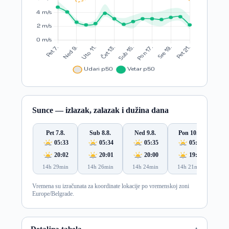
Sunce — izlazak, zalazak i dužina dana
Pet 7.8.
Sub 8.8.
Ned 9.8.
Pon 10.8.
Ut
05:33
05:34
05:35
05:36
20:02
20:01
20:00
19:58
14h 29min
14h 26min
14h 24min
14h 21min
14
Vremena su izračunata za koordinate lokacije po vremenskoj zoni
Europe/Belgrade.
Detaljna tabela