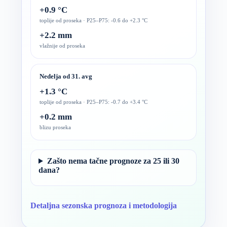
+0.9 °C
toplije od proseka · P25–P75: -0.6 do +2.3 °C
+2.2 mm
vlažnije od proseka
Nedelja od 31. avg
+1.3 °C
toplije od proseka · P25–P75: -0.7 do +3.4 °C
+0.2 mm
blizu proseka
Zašto nema tačne prognoze za 25 ili 30
dana?
Detaljna sezonska prognoza i metodologija