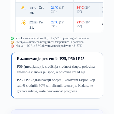
Čet
21°C
(18° –
30°C
(26° –
43%
0.
51%
23°)
33°)
mm)
20.
Pet
22°C
(19° –
23°C
(20° –
78%
6%
0.0
24°)
25°)
21.
Visoka — temperaturni IQR < 2,5 °C i jasan signal padavina
Srednja — umerena nesigurnost temperature ili padavina
Niska — IQR ≥ 5 °C ili verovatnoća padavina 43–57%
Razumevanje percentila P25, P50 i P75
P50 (medijana)
je središnja vrednost skupa: polovina
ensemble članova je ispod, a polovina iznad nje.
P25 i P75
ograničavaju obojeni, verovatni raspon koji
sadrži srednjih 50% simuliranih scenarija. Kada se te
granice udalje, raste neizvesnost prognoze.