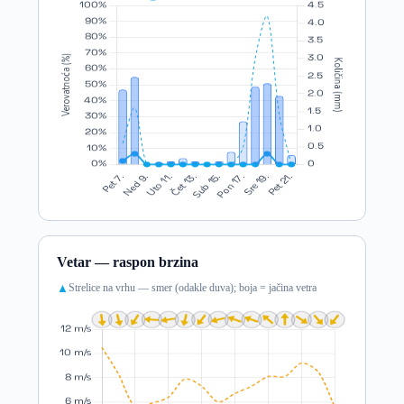
Vetar — raspon brzina
Strelice na vrhu — smer (odakle duva); boja = jačina vetra
▲