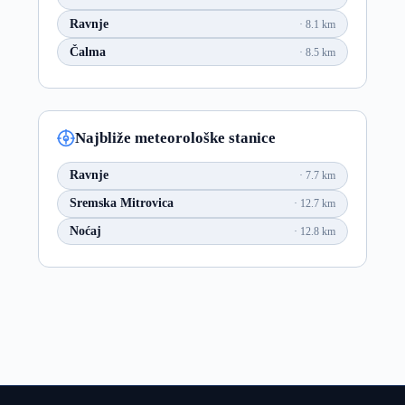
Ravnje
8.1 km
Čalma
8.5 km
Najbliže meteorološke stanice
Ravnje
7.7 km
Sremska Mitrovica
12.7 km
Noćaj
12.8 km