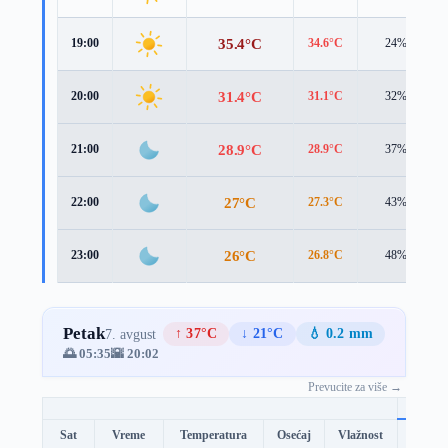
35.4°C
19:00
34.6°C
24%
31.4°C
20:00
31.1°C
32%
28.9°C
21:00
28.9°C
37%
27°C
22:00
27.3°C
43%
26°C
23:00
26.8°C
48%
Petak
↑ 37°C
↓ 21°C
💧 0.2 mm
7. avgust
🌅 05:35
🌇 20:02
Prevucite za više →
Sat
Vreme
Temperatura
Osećaj
Vlažnost
Brzina