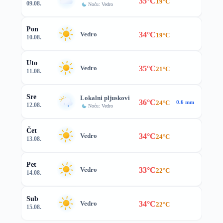
35°C
19°C
09.08.
Noću: Vedro
Pon
34°C
Vedro
19°C
10.08.
Uto
35°C
Vedro
21°C
11.08.
Sre
Lokalni pljuskovi
36°C
24°C
0.6 mm
12.08.
Noću: Vedro
Čet
34°C
Vedro
24°C
13.08.
Pet
33°C
Vedro
22°C
14.08.
Sub
34°C
Vedro
22°C
15.08.