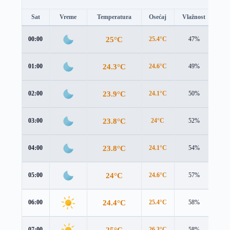
Sat
Vreme
Temperatura
Osećaj
Vlažnost
Br
25°C
00:00
25.4°C
47%
1.0
24.3°C
01:00
24.6°C
49%
1.1
23.9°C
02:00
24.1°C
50%
1.4
23.8°C
03:00
24°C
52%
1.6
23.8°C
04:00
24.1°C
54%
1.7
24°C
05:00
24.6°C
57%
1.8
24.4°C
06:00
25.4°C
58%
1.7
25°C
07:00
26.3°C
58%
1.6