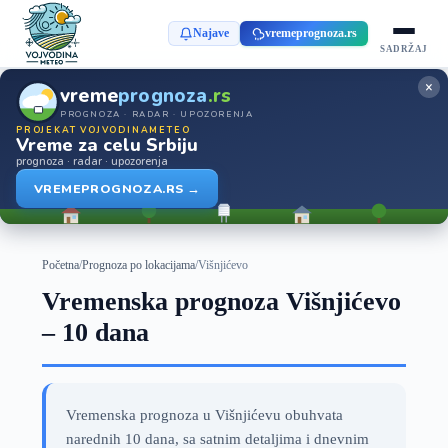
Najave
vremeprognoza.rs
SADRŽAJ
×
vreme
prognoza
.rs
PROGNOZA · RADAR · UPOZORENJA
PROJEKAT VOJVODINAMETEO
Vreme za celu Srbiju
prognoza · radar · upozorenja
VREMEPROGNOZA.RS →
Početna
/
Prognoza po lokacijama
/
Višnjićevo
Vremenska prognoza Višnjićevo
– 10 dana
Vremenska prognoza u Višnjićevu obuhvata
narednih 10 dana, sa satnim detaljima i dnevnim