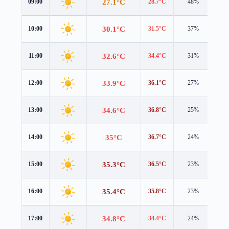
27.1°C
09:00
28.7°C
48%
0.2
30.1°C
10:00
31.5°C
37%
0.4
32.6°C
11:00
34.4°C
31%
0.7
33.9°C
12:00
36.1°C
27%
0.6
34.6°C
13:00
36.8°C
25%
0.7
35°C
14:00
36.7°C
24%
1.0
35.3°C
15:00
36.5°C
23%
1.2
35.4°C
16:00
35.8°C
23%
1.4
34.8°C
17:00
34.4°C
24%
1.6