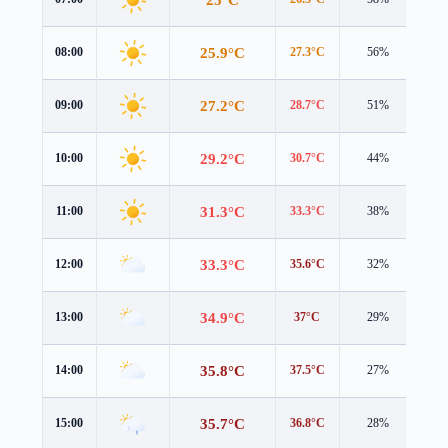
25.9°C
08:00
27.3°C
56%
1.5
27.2°C
09:00
28.7°C
51%
1.4
29.2°C
10:00
30.7°C
44%
1.2
31.3°C
11:00
33.3°C
38%
1.2
33.3°C
12:00
35.6°C
32%
1.3
34.9°C
13:00
37°C
29%
1.5
35.8°C
14:00
37.5°C
27%
1.7
35.7°C
15:00
36.8°C
28%
1.7