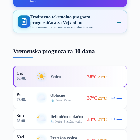
trend
Trodnevna tekstualna prognoza
→
prognostičara za Vojvodinu
Stručna analiza vremena za naredna tri dana
Vremenska prognoza za 10 dana
Čet
38°C
Vedro
21°C
06.08.
Pet
Oblačno
37°C
21°C
0.2 mm
07.08.
Noću: Vedro
Sub
Delimično oblačno
33°C
21°C
0.1 mm
08.08.
Noću: Pretežno vedro
Ned
Pretežno vedro