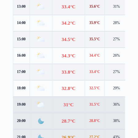
33.4°C
13:00
35.6°C
31%
1.0
34.2°C
14:00
35.9°C
28%
1.4
34.5°C
15:00
35.5°C
27%
1.7
34.3°C
16:00
34.4°C
26%
1.9
33.8°C
17:00
33.4°C
27%
2.0
32.8°C
18:00
32.5°C
29%
1.8
31°C
19:00
31.5°C
36%
1.6
28.7°C
20:00
28.8°C
38%
1.6
26.9°C
21:00
27.2°C
43%
1.5