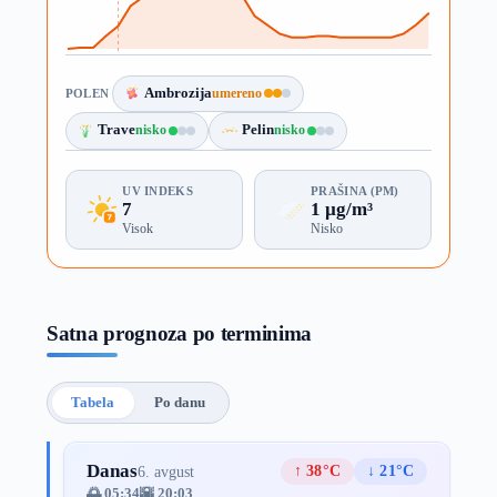
Ambrozija
umereno
POLEN
Trave
nisko
Pelin
nisko
UV INDEKS
PRAŠINA (PM)
7
1 µg/m³
Visok
Nisko
Satna prognoza po terminima
Tabela
Po danu
Danas
↑ 38°C
↓ 21°C
6. avgust
🌅 05:34
🌇 20:03