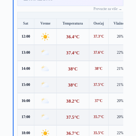
Prevucite za više →
Sat
Vreme
Temperatura
Osećaj
Vlažnost
36.4°C
12:00
37.3°C
26%
37.4°C
13:00
37.6°C
22%
38°C
14:00
38°C
21%
38°C
15:00
37.5°C
21%
38.2°C
16:00
37°C
20%
37.5°C
17:00
35.7°C
20%
36.7°C
18:00
35.5°C
22%