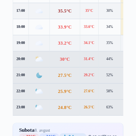
35.5°C
17:00
35°C
30%
4.4 m/s
33.9°C
18:00
33.6°C
34%
4.3 m/s
33.2°C
19:00
34.1°C
35%
2.1 m/s
30°C
20:00
31.4°C
44%
1.6 m/s
27.5°C
21:00
29.2°C
52%
1.4 m/s
25.9°C
22:00
27.6°C
58%
1.5 m/s
24.8°C
23:00
26.5°C
63%
1.5 m/s
Subota
8. avgust