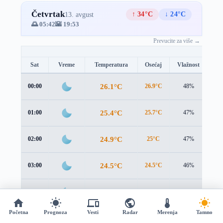
Četvrtak
↑ 34°C
↓ 24°C
13. avgust
🌅 05:42
🌇 19:53
Prevucite za više →
Sat
Vreme
Temperatura
Osećaj
Vlažnost
Br
26.1°C
00:00
26.9°C
48%
1.3
25.4°C
01:00
25.7°C
47%
1.5
24.9°C
02:00
25°C
47%
1.5
24.5°C
03:00
24.5°C
46%
1.4
24.4°C
04:00
24.3°C
46%
1.2
Početna
Prognoza
Vesti
Radar
Merenja
Tamno
24.2°C
05:00
24.2°C
46%
1.1