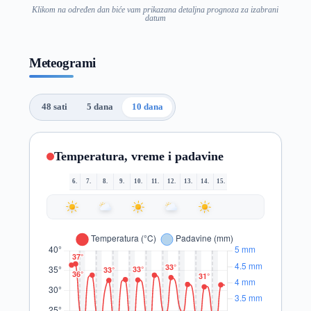
Klikom na određen dan biće vam prikazana detaljna prognoza za izabrani
datum
Meteogrami
48 sati
5 dana
10 dana
Temperatura, vreme i padavine
6.
7.
8.
9.
10.
11.
12.
13.
14.
15.