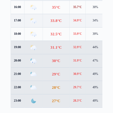
35°C
16:00
35.7°C
30%
1.7
33.8°C
17:00
34.9°C
34%
1.7
32.5°C
18:00
33.9°C
39%
1.6
31.1°C
19:00
32.9°C
44%
1.6
30°C
20:00
31.9°C
47%
1.5
29°C
21:00
30.9°C
49%
1.3
28°C
22:00
29.7°C
49%
1.1
27°C
23:00
28.3°C
49%
1.1