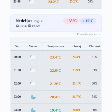
24.2°C
23:00
25.2°C
59%
1.9 m/
Nedelja
↑ 35°C
↓ 19°C
9. avgust
🌅 05:37
🌇 19:59
Prevucite za više →
Sat
Vreme
Temperatura
Osećaj
Vlažnost
Br
23.4°C
00:00
24.4°C
61%
1.6
22.6°C
01:00
23.9°C
63%
0.9
21.9°C
02:00
23.1°C
66%
1.1
20.4°C
03:00
21.7°C
74%
1.1
19.4°C
04:00
20.8°C
80%
1.1