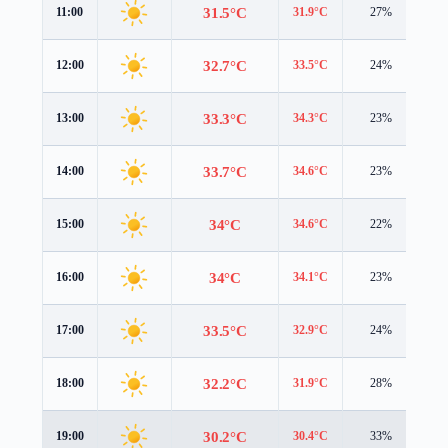
31.5°C
11:00
31.9°C
27%
1.
32.7°C
12:00
33.5°C
24%
1.
33.3°C
13:00
34.3°C
23%
1.
33.7°C
14:00
34.6°C
23%
1.
34°C
15:00
34.6°C
22%
1.
34°C
16:00
34.1°C
23%
1.
33.5°C
17:00
32.9°C
24%
1.
32.2°C
18:00
31.9°C
28%
1.
30.2°C
19:00
30.4°C
33%
1.