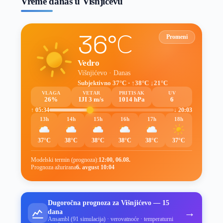
Vreme danas u Višnjićevu
36°C
Promeni
Vedro
Višnjićevo · Danas
Subjektivno 37°C · ↑38°C ↓21°C
VLAGA
VETAR
PRITISAK
UV
26%
IJI 3 m/s
1014 hPa
6
↑ 05:34
↓ 20:03
13h
14h
15h
16h
17h
18h
37°C
38°C
38°C
38°C
38°C
37°C
Modelski termin (prognoza):
12:00, 06.08.
Prognoza ažurirana
6. avgust 10:04
Dugoročna prognoza za Višnjićevo — 15
→
dana
Ansambl (91 simulacija) · verovatnoće · temperaturni