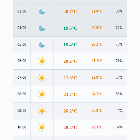
20.7°C
03:00
21.8°C
69%
1.
19.6°C
04:00
20.6°C
74%
1.
19.4°C
05:00
20.2°C
75%
1.
20.2°C
06:00
21.1°C
71%
1.
21.8°C
07:00
22.9°C
65%
0.
23.7°C
08:00
24.7°C
56%
0.
26.2°C
09:00
26.8°C
44%
0.
29.2°C
10:00
29.3°C
34%
1.