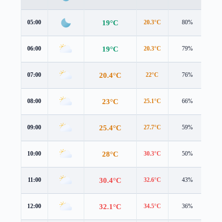
19°C
05:00
20.3°C
80%
0.9
19°C
06:00
20.3°C
79%
0.7
20.4°C
07:00
22°C
76%
0.7
23°C
08:00
25.1°C
66%
0.1
25.4°C
09:00
27.7°C
59%
0.0
28°C
10:00
30.3°C
50%
0.2
30.4°C
11:00
32.6°C
43%
0.4
32.1°C
12:00
34.5°C
36%
0.7