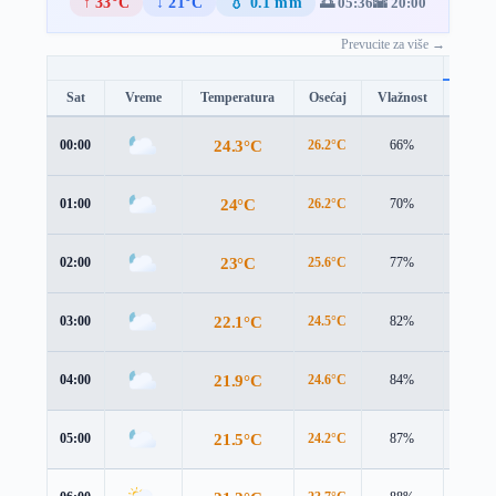
↑ 33°C
↓ 21°C
💧 0.1 mm
🌅 05:36
🌇 20:00
Prevucite za više →
Sat
Vreme
Temperatura
Osećaj
Vlažnost
Brzina
24.3°C
00:00
26.2°C
66%
1.5 m/
24°C
01:00
26.2°C
70%
1.4 m/
23°C
02:00
25.6°C
77%
1.4 m/
22.1°C
03:00
24.5°C
82%
2.0 m/
21.9°C
04:00
24.6°C
84%
1.4 m/
21.5°C
05:00
24.2°C
87%
1.6 m/