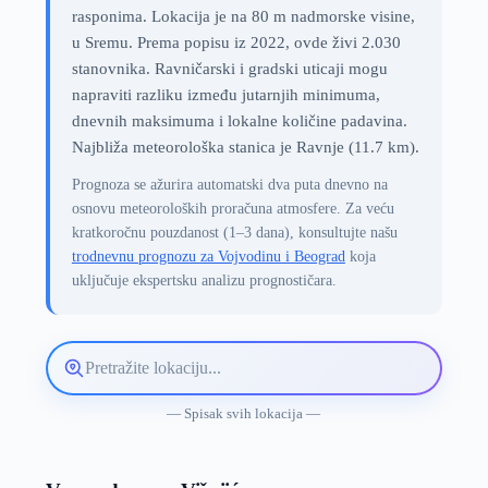
rasponima. Lokacija je na 80 m nadmorske visine,
u Sremu. Prema popisu iz 2022, ovde živi 2.030
stanovnika. Ravničarski i gradski uticaji mogu
napraviti razliku između jutarnjih minimuma,
dnevnih maksimuma i lokalne količine padavina.
Najbliža meteorološka stanica je Ravnje (11.7 km).
Prognoza se ažurira automatski dva puta dnevno na
osnovu meteoroloških proračuna atmosfere. Za veću
kratkoročnu pouzdanost (1–3 dana), konsultujte našu
trodnevnu prognozu za Vojvodinu i Beograd
koja
uključuje ekspertsku analizu prognostičara.
Pretražite
lokaciju
vremenske
— Spisak svih lokacija —
prognoze