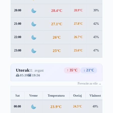
28.4°C
20:00
28.9°C
39%
0.
27.1°C
21:00
27.8°C
42%
0.
26°C
22:00
26.7°C
45%
0.
25°C
23:00
25.6°C
47%
0.
Utorak
↑ 35°C
↓ 21°C
11. avgust
🌅 05:39
🌇 19:56
Prevucite za više →
Sat
Vreme
Temperatura
Osećaj
Vlažnost
Br
23.9°C
00:00
24.5°C
49%
0.2