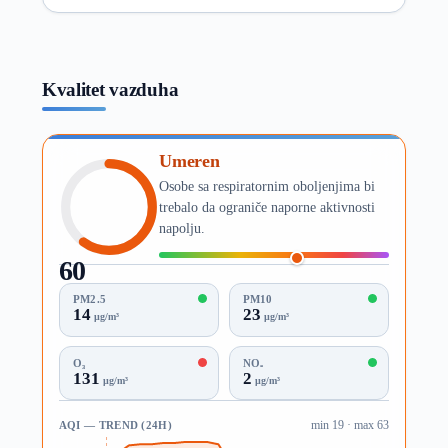
Kvalitet vazduha
Umeren
Osobe sa respiratornim oboljenjima bi
trebalo da ograniče naporne aktivnosti
napolju.
60
AQI
PM2.5
PM10
14
23
µg/m³
µg/m³
O₃
NO₂
131
2
µg/m³
µg/m³
AQI — TREND (24H)
min 19 · max 63