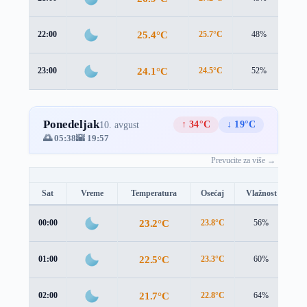
25.4°C
22:00
25.7°C
48%
1.4
24.1°C
23:00
24.5°C
52%
1.5
Ponedeljak
↑ 34°C
↓ 19°C
10. avgust
🌅 05:38
🌇 19:57
Prevucite za više →
Sat
Vreme
Temperatura
Osećaj
Vlažnost
Br
23.2°C
00:00
23.8°C
56%
1.
22.5°C
01:00
23.3°C
60%
0.
21.7°C
02:00
22.8°C
64%
0.