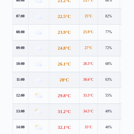
21.2°C
06:00
23.7°C
88%
1.9 m/
22.5°C
07:00
25°C
82%
2.1 m/
23.9°C
08:00
25.9°C
77%
3.0 m/
24.8°C
09:00
27°C
72%
2.7 m/
26.1°C
10:00
28.3°C
68%
2.9 m/
28°C
11:00
30.6°C
63%
2.8 m/
29.8°C
12:00
33.3°C
55%
2.4 m/
31.2°C
13:00
34.5°C
49%
2.6 m/
32.1°C
14:00
35°C
46%
3.3 m/