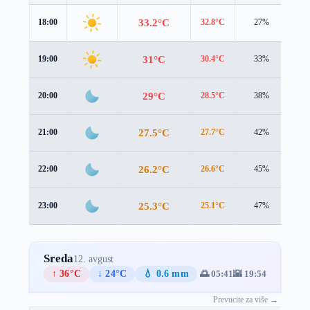
33.2°C
18:00
32.8°C
27%
2.0
31°C
19:00
30.4°C
33%
2.7
29°C
20:00
28.5°C
38%
2.9
27.5°C
21:00
27.7°C
42%
1.7
26.2°C
22:00
26.6°C
45%
1.3
25.3°C
23:00
25.1°C
47%
2.3
Sreda
12. avgust
↑ 36°C
↓ 24°C
💧 0.6 mm
🌅 05:41
🌇 19:54
Prevucite za više →