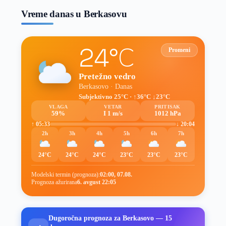
Vreme danas u Berkasovu
24°C
Promeni
Pretežno vedro
Berkasovo · Danas
Subjektivno 25°C · ↑36°C ↓23°C
VLAGA
VETAR
PRITISAK
59%
I 1 m/s
1012 hPa
↑ 05:33
↓ 20:04
2h
3h
4h
5h
6h
7h
24°C
24°C
24°C
23°C
23°C
23°C
Modelski termin (prognoza):
02:00, 07.08.
Prognoza ažurirana
6. avgust 22:05
Dugoročna prognoza za Berkasovo — 15