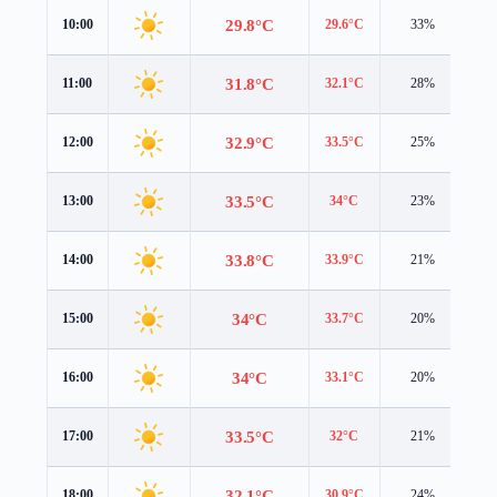
29.8°C
10:00
29.6°C
33%
1.
31.8°C
11:00
32.1°C
28%
2.
32.9°C
12:00
33.5°C
25%
2.
33.5°C
13:00
34°C
23%
2.
33.8°C
14:00
33.9°C
21%
2.
34°C
15:00
33.7°C
20%
2.
34°C
16:00
33.1°C
20%
2.
33.5°C
17:00
32°C
21%
1.
32.1°C
18:00
30.9°C
24%
1.