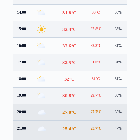
31.8°C
14:00
33°C
38%
4.0
32.4°C
15:00
32.8°C
33%
3.8
32.6°C
16:00
32.3°C
31%
3.6
32.5°C
17:00
31.8°C
31%
3.2
32°C
18:00
31°C
31%
3.5
30.8°C
19:00
29.7°C
30%
2.8
27.8°C
20:00
27.7°C
39%
1.6
25.4°C
21:00
25.7°C
47%
1.5