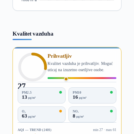
Kvalitet vazduha
Prihvatljiv
Kvalitet vazduha je prihvatljiv. Moguć
uticaj na izuzetno osetljive osobe.
27
AQI
PM2.5
PM10
13
16
µg/m³
µg/m³
O₃
NO₂
63
8
µg/m³
µg/m³
AQI — TREND (24H)
min 27 · max 61