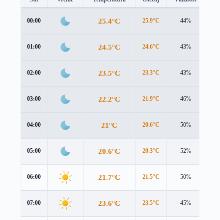
25.4°C
00:00
25.9°C
44%
0.2
24.5°C
01:00
24.6°C
43%
0.3
23.5°C
02:00
23.3°C
43%
0.4
22.2°C
03:00
21.9°C
46%
0.7
21°C
04:00
20.6°C
50%
0.9
20.6°C
05:00
20.3°C
52%
1.0
21.7°C
06:00
21.5°C
50%
0.8
23.6°C
07:00
23.5°C
45%
0.8