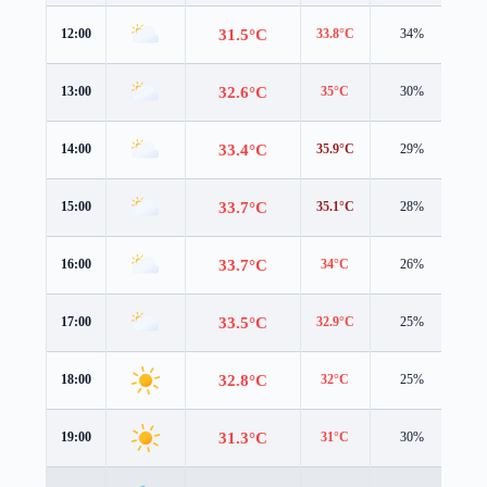
31.5°C
12:00
33.8°C
34%
0.9
32.6°C
13:00
35°C
30%
0.5
33.4°C
14:00
35.9°C
29%
0.3
33.7°C
15:00
35.1°C
28%
1.0
33.7°C
16:00
34°C
26%
1.4
33.5°C
17:00
32.9°C
25%
1.6
32.8°C
18:00
32°C
25%
1.7
31.3°C
19:00
31°C
30%
1.5