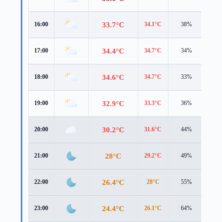
33.7°C
16:00
34.1°C
38%
4.3 
34.4°C
17:00
34.7°C
34%
3.5 
34.6°C
18:00
34.7°C
33%
3.6 
32.9°C
19:00
33.3°C
36%
2.9 
30.2°C
20:00
31.6°C
44%
1.7 
28°C
21:00
29.2°C
49%
1.7 
26.4°C
22:00
28°C
55%
1.4 
24.4°C
23:00
26.1°C
64%
1.5 