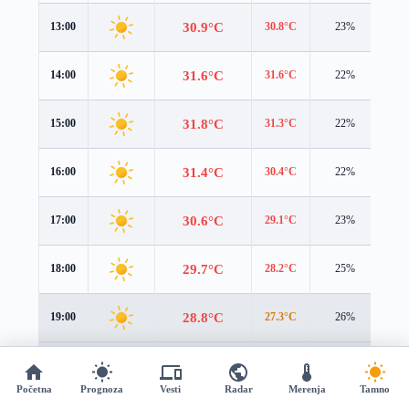
30.9°C
13:00
30.8°C
23%
2.3
31.6°C
14:00
31.6°C
22%
2.2
31.8°C
15:00
31.3°C
22%
2.0
31.4°C
16:00
30.4°C
22%
1.9
30.6°C
17:00
29.1°C
23%
1.7
29.7°C
18:00
28.2°C
25%
1.6
28.8°C
19:00
27.3°C
26%
1.5
27.9°C
20:00
26.5°C
28%
1.4
Početna
Prognoza
Vesti
Radar
Merenja
Tamno