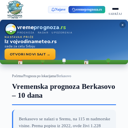
Najave
vremeprognoza.rs
SADRŽAJ
×
vreme
prognoza
.rs
PROGNOZA · RADAR · UPOZORENJA
NASTAVAK PRIČE
Iz vojvodinameteo.rs
sada za celu Srbiju
OTVORI NOVI SAJT →
Početna
/
Prognoza po lokacijama
/
Berkasovo
Vremenska prognoza Berkasovo
– 10 dana
Berkasovo se nalazi u Sremu, na 115 m nadmorske
visine. Prema popisu iz 2022, ovde živi 1.228