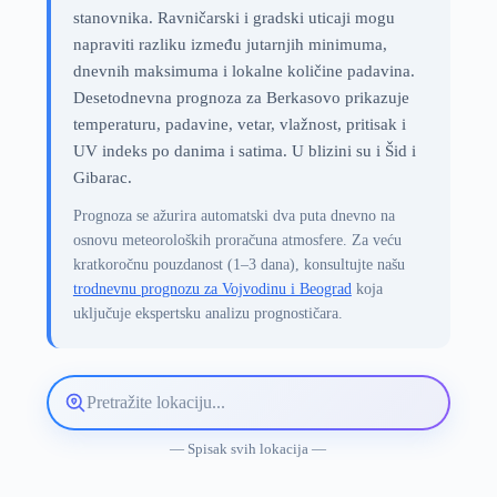
stanovnika. Ravničarski i gradski uticaji mogu
napraviti razliku između jutarnjih minimuma,
dnevnih maksimuma i lokalne količine padavina.
Desetodnevna prognoza za Berkasovo prikazuje
temperaturu, padavine, vetar, vlažnost, pritisak i
UV indeks po danima i satima. U blizini su i Šid i
Gibarac.
Prognoza se ažurira automatski dva puta dnevno na
osnovu meteoroloških proračuna atmosfere. Za veću
kratkoročnu pouzdanost (1–3 dana), konsultujte našu
trodnevnu prognozu za Vojvodinu i Beograd
koja
uključuje ekspertsku analizu prognostičara.
Pretražite
lokaciju
vremenske
— Spisak svih lokacija —
prognoze