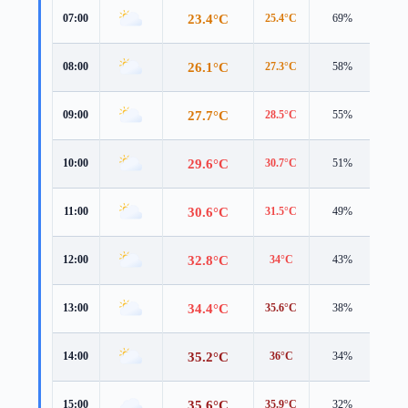
23.4°C
07:00
25.4°C
69%
1.3 
26.1°C
08:00
27.3°C
58%
2.6 
27.7°C
09:00
28.5°C
55%
3.7 
29.6°C
10:00
30.7°C
51%
3.6 
30.6°C
11:00
31.5°C
49%
4.3 
32.8°C
12:00
34°C
43%
4.2 
34.4°C
13:00
35.6°C
38%
5.2 
35.2°C
14:00
36°C
34%
5.4 
35.6°C
15:00
35.9°C
32%
5.3 