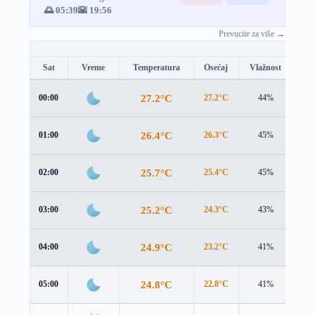
🌅 05:39
🌇 19:56
Prevucite za više →
Sat
Vreme
Temperatura
Osećaj
Vlažnost
Br
27.2°C
00:00
27.2°C
44%
2.4
26.4°C
01:00
26.3°C
45%
2.2
25.7°C
02:00
25.4°C
45%
2.2
25.2°C
03:00
24.3°C
43%
2.8
24.9°C
04:00
23.2°C
41%
3.6
24.8°C
05:00
22.8°C
41%
4.2