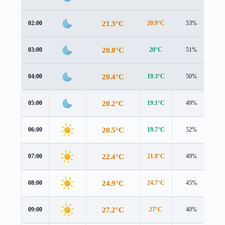
21.3°C
02:00
20.9°C
53%
1.
20.8°C
03:00
20°C
51%
1.
20.4°C
04:00
19.3°C
50%
1.
20.2°C
05:00
19.1°C
49%
1.
20.5°C
06:00
19.7°C
52%
1.
22.4°C
07:00
21.8°C
49%
1.
24.9°C
08:00
24.7°C
45%
1.
27.2°C
09:00
27°C
40%
1.