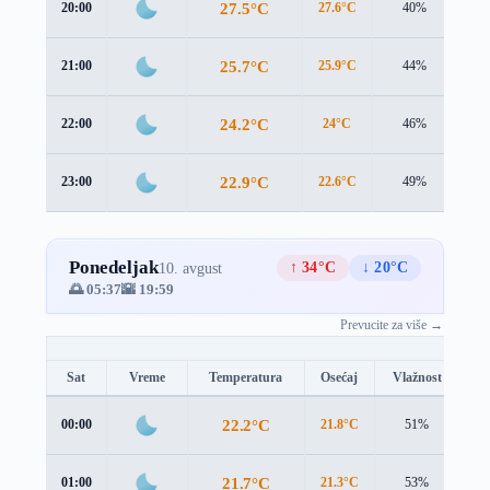
27.5°C
20:00
27.6°C
40%
1.3
25.7°C
21:00
25.9°C
44%
1.1
24.2°C
22:00
24°C
46%
1.3
22.9°C
23:00
22.6°C
49%
1.7
Ponedeljak
↑ 34°C
↓ 20°C
10. avgust
🌅 05:37
🌇 19:59
Prevucite za više →
Sat
Vreme
Temperatura
Osećaj
Vlažnost
Br
22.2°C
00:00
21.8°C
51%
1.
21.7°C
01:00
21.3°C
53%
1.