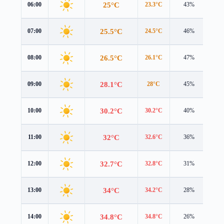
25°C
06:00
23.3°C
43%
4.2
25.5°C
07:00
24.5°C
46%
3.9
26.5°C
08:00
26.1°C
47%
3.6
28.1°C
09:00
28°C
45%
3.5
30.2°C
10:00
30.2°C
40%
3.5
32°C
11:00
32.6°C
36%
3.5
32.7°C
12:00
32.8°C
31%
4.0
34°C
13:00
34.2°C
28%
4.0
34.8°C
14:00
34.8°C
26%
3.9