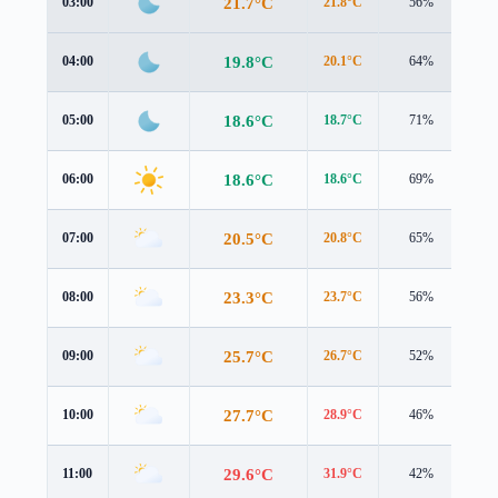
21.7°C
03:00
21.8°C
56%
1.3
19.8°C
04:00
20.1°C
64%
1.0
18.6°C
05:00
18.7°C
71%
1.7
18.6°C
06:00
18.6°C
69%
1.6
20.5°C
07:00
20.8°C
65%
1.5
23.3°C
08:00
23.7°C
56%
1.7
25.7°C
09:00
26.7°C
52%
1.3
27.7°C
10:00
28.9°C
46%
0.8
29.6°C
11:00
31.9°C
42%
0.2