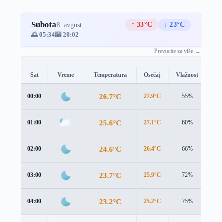
Subota
↑ 33°C
↓ 23°C
8. avgust
🌅 05:34
🌇 20:02
Prevucite za više →
Sat
Vreme
Temperatura
Osećaj
Vlažnost
Br
26.7°C
00:00
27.9°C
55%
2.3
25.6°C
01:00
27.1°C
60%
2.0
24.6°C
02:00
26.4°C
66%
1.9
23.7°C
03:00
25.9°C
72%
1.7
23.2°C
04:00
25.2°C
75%
2.1