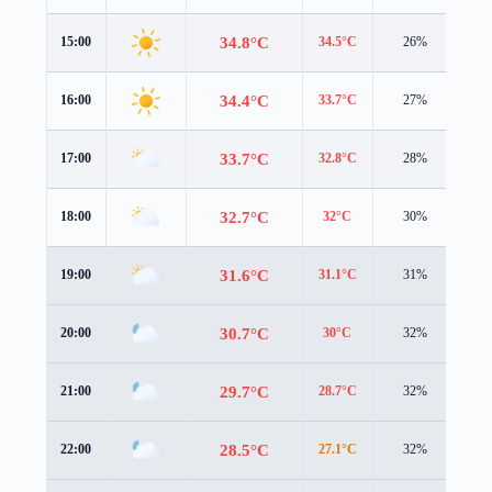
34.8°C
15:00
34.5°C
26%
3.8
34.4°C
16:00
33.7°C
27%
3.5
33.7°C
17:00
32.8°C
28%
3.2
32.7°C
18:00
32°C
30%
2.9
31.6°C
19:00
31.1°C
31%
2.6
30.7°C
20:00
30°C
32%
2.5
29.7°C
21:00
28.7°C
32%
2.6
28.5°C
22:00
27.1°C
32%
2.8