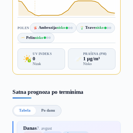
Ambrozija
nisko
Trave
nisko
POLEN
Pelin
nisko
UV INDEKS
PRAŠINA (PM)
0
1 µg/m³
Nizak
Nisko
Satna prognoza po terminima
Tabela
Po danu
Danas
7. avgust