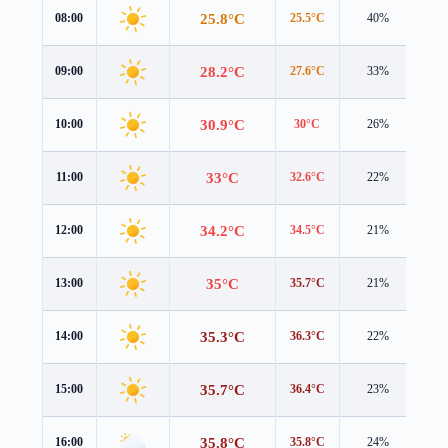
25.8°C
08:00
25.5°C
40%
1.1
28.2°C
09:00
27.6°C
33%
1.4
30.9°C
10:00
30°C
26%
1.8
33°C
11:00
32.6°C
22%
2.0
34.2°C
12:00
34.5°C
21%
2.0
35°C
13:00
35.7°C
21%
1.8
35.3°C
14:00
36.3°C
22%
1.8
35.7°C
15:00
36.4°C
23%
2.0
35.8°C
16:00
35.8°C
24%
2.3