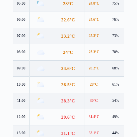
23°C
05:00
24.8°C
75%
2.3
22.6°C
06:00
24.6°C
76%
1.7
23.2°C
07:00
25.3°C
73%
1.7
24°C
08:00
25.3°C
70%
3.1
24.6°C
09:00
26.2°C
68%
2.6
26.5°C
10:00
28°C
61%
2.9
28.3°C
11:00
30°C
54%
3.0
29.6°C
12:00
31.4°C
49%
3.6
31.1°C
13:00
33.1°C
44%
3.8