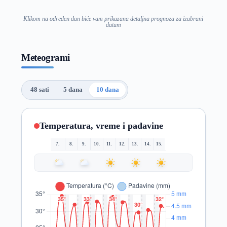
Klikom na određen dan biće vam prikazana detaljna prognoza za izabrani
datum
Meteogrami
48 sati
5 dana
10 dana
Temperatura, vreme i padavine
7.
8.
9.
10.
11.
12.
13.
14.
15.