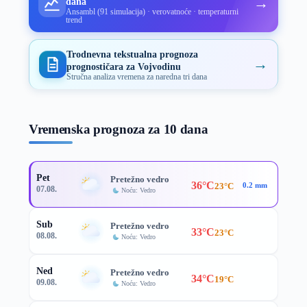
→
dana
Ansambl (91 simulacija) · verovatnoće · temperaturni
trend
Trodnevna tekstualna prognoza
→
prognostičara za Vojvodinu
Stručna analiza vremena za naredna tri dana
Vremenska prognoza za 10 dana
Pet
Pretežno vedro
36°C
23°C
0.2 mm
07.08.
Noću: Vedro
Sub
Pretežno vedro
33°C
23°C
08.08.
Noću: Vedro
Ned
Pretežno vedro
34°C
19°C
09.08.
Noću: Vedro