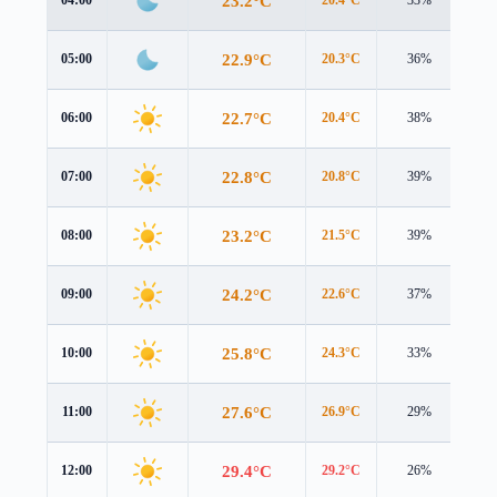
23.2°C
22.9°C
05:00
20.3°C
36%
3.4
22.7°C
06:00
20.4°C
38%
3.1
22.8°C
07:00
20.8°C
39%
2.8
23.2°C
08:00
21.5°C
39%
2.6
24.2°C
09:00
22.6°C
37%
2.5
25.8°C
10:00
24.3°C
33%
2.4
27.6°C
11:00
26.9°C
29%
2.4
29.4°C
12:00
29.2°C
26%
2.3