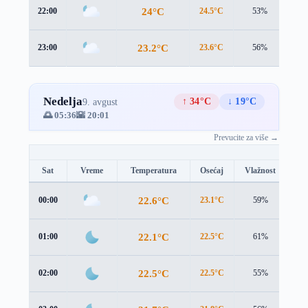
24°C
22:00
24.5°C
53%
1.5
23.2°C
23:00
23.6°C
56%
1.6
Nedelja
↑ 34°C
↓ 19°C
9. avgust
🌅 05:36
🌇 20:01
Prevucite za više →
Sat
Vreme
Temperatura
Osećaj
Vlažnost
Br
22.6°C
00:00
23.1°C
59%
1.6
22.1°C
01:00
22.5°C
61%
1.8
22.5°C
02:00
22.5°C
55%
1.9