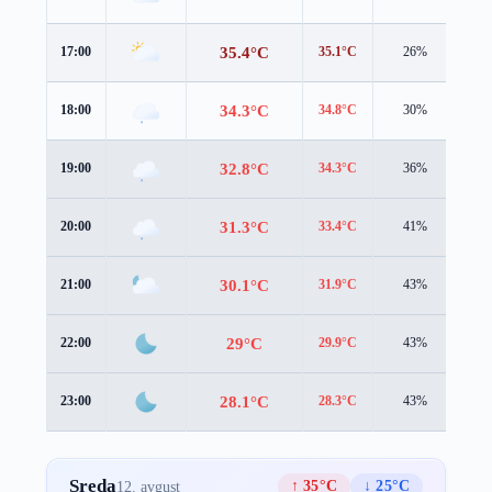
35.4°C
17:00
35.1°C
26%
2.3
34.3°C
18:00
34.8°C
30%
1.7
32.8°C
19:00
34.3°C
36%
0.8
31.3°C
20:00
33.4°C
41%
0.3
30.1°C
21:00
31.9°C
43%
0.7
29°C
22:00
29.9°C
43%
1.7
28.1°C
23:00
28.3°C
43%
2.4
Sreda
↑ 35°C
↓ 25°C
12. avgust