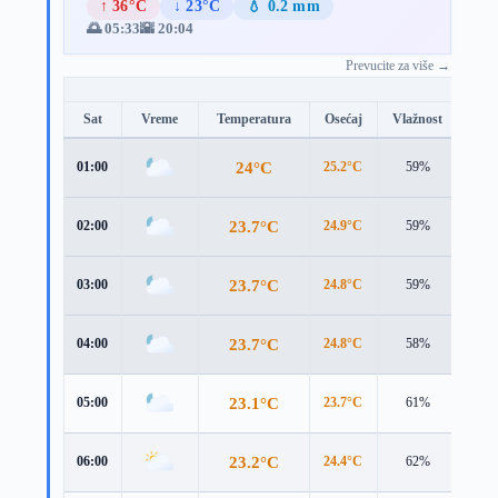
↑ 36°C
↓ 23°C
💧 0.2 mm
🌅 05:33
🌇 20:04
Prevucite za više →
Sat
Vreme
Temperatura
Osećaj
Vlažnost
Brz
24°C
01:00
25.2°C
59%
1.1 
23.7°C
02:00
24.9°C
59%
1.1 
23.7°C
03:00
24.8°C
59%
1.0 
23.7°C
04:00
24.8°C
58%
1.1 
23.1°C
05:00
23.7°C
61%
2.0 
23.2°C
06:00
24.4°C
62%
1.3 