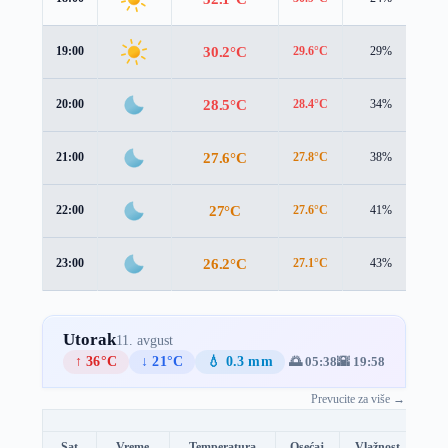
30.2°C
19:00
29.6°C
29%
1.
28.5°C
20:00
28.4°C
34%
1.
27.6°C
21:00
27.8°C
38%
0.
27°C
22:00
27.6°C
41%
0.
26.2°C
23:00
27.1°C
43%
0.
Utorak
11. avgust
↑ 36°C
↓ 21°C
💧 0.3 mm
🌅 05:38
🌇 19:58
Prevucite za više →
Sat
Vreme
Temperatura
Osećaj
Vlažnost
Br