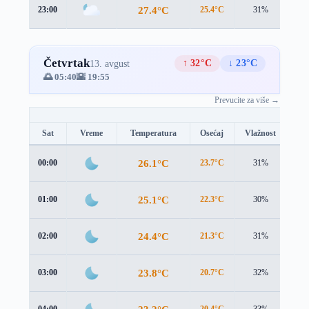
27.4°C
23:00
25.4°C
31%
3.2
Četvrtak
↑ 32°C
↓ 23°C
13. avgust
🌅 05:40
🌇 19:55
Prevucite za više →
Sat
Vreme
Temperatura
Osećaj
Vlažnost
Br
26.1°C
00:00
23.7°C
31%
3.5
25.1°C
01:00
22.3°C
30%
3.8
24.4°C
02:00
21.3°C
31%
3.9
23.8°C
03:00
20.7°C
32%
3.9
04:00
20.4°C
33%
3.6