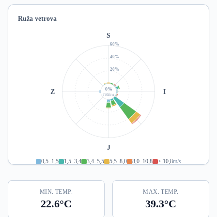
Ruža vetrova
S
60%
40%
20%
0%
Z
I
TIŠINA
J
0,5–1,5
1,5–3,4
3,4–5,5
5,5–8,0
8,0–10,8
> 10,8
m/s
MIN. TEMP.
MAX. TEMP.
22.6°C
39.3°C