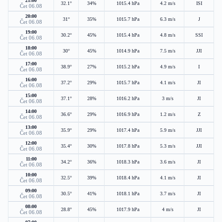
21:00
32.1°
34%
1015.4 hPa
4.2 m/s
ISI
Čet 06.08
20:00
31°
35%
1015.7 hPa
6.3 m/s
J
Čet 06.08
19:00
30.2°
45%
1015.4 hPa
4.8 m/s
SSI
Čet 06.08
18:00
30°
45%
1014.9 hPa
7.5 m/s
JJI
Čet 06.08
17:00
38.9°
27%
1015.2 hPa
4.9 m/s
I
Čet 06.08
16:00
37.2°
29%
1015.7 hPa
4.1 m/s
JI
Čet 06.08
15:00
37.1°
28%
1016.2 hPa
3 m/s
JI
Čet 06.08
14:00
36.6°
29%
1016.9 hPa
1.2 m/s
Z
Čet 06.08
13:00
35.9°
29%
1017.4 hPa
5.9 m/s
JJI
Čet 06.08
12:00
35.4°
30%
1017.8 hPa
5.3 m/s
JJI
Čet 06.08
11:00
34.2°
36%
1018.3 hPa
3.6 m/s
JI
Čet 06.08
10:00
32.5°
39%
1018.4 hPa
4.1 m/s
JI
Čet 06.08
09:00
30.5°
41%
1018.1 hPa
3.7 m/s
JI
Čet 06.08
08:00
28.8°
45%
1017.9 hPa
4 m/s
JI
Čet 06.08