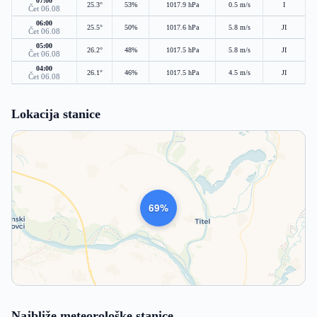
07:00
25.3°
53%
1017.9 hPa
0.5 m/s
I
Čet 06.08
06:00
25.5°
50%
1017.6 hPa
5.8 m/s
JI
Čet 06.08
05:00
26.2°
48%
1017.5 hPa
5.8 m/s
JI
Čet 06.08
04:00
26.1°
46%
1017.5 hPa
4.5 m/s
JI
Čet 06.08
Lokacija stanice
1015
Najbliže meteorološke stanice