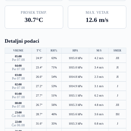
PROSEK TEMP.
MAX. VETAR
30.7°C
12.6 m/s
Detaljni podaci
VREME
T°C
RH%
HPA
M/S
SMER
05:00
24.9°
63%
1015.0 hPa
4.2 m/s
JJI
Pet 07.08
04:00
23.4°
71%
1015.0 hPa
3.4 m/s
JI
Pet 07.08
03:00
26.6°
54%
1014.8 hPa
2.3 m/s
JI
Pet 07.08
02:00
27.2°
53%
1014.9 hPa
3.1 m/s
J
Pet 07.08
01:00
27.7°
51%
1015.1 hPa
6.2 m/s
J
Pet 07.08
00:00
26.7°
56%
1015.3 hPa
4.8 m/s
JJI
Pet 07.08
23:00
28.7°
46%
1015.6 hPa
3.6 m/s
ISI
Čet 06.08
22:00
31.6°
35%
1015.3 hPa
0.8 m/s
J
Čet 06.08