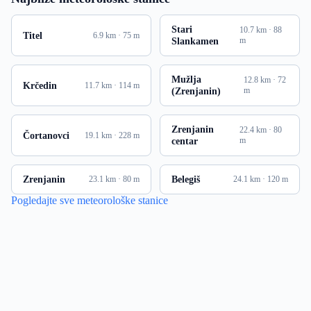
Stari
10.7 km · 88
Titel
6.9 km · 75 m
Slankamen
m
Mužlja
12.8 km · 72
Krčedin
11.7 km · 114 m
(Zrenjanin)
m
Zrenjanin
22.4 km · 80
Čortanovci
19.1 km · 228 m
centar
m
Zrenjanin
Belegiš
23.1 km · 80 m
24.1 km · 120 m
Pogledajte sve meteorološke stanice