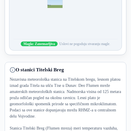
0
Magla: Zanemarljiva
Uslovi ne pogoduju stvaranju magle.
O stanici Titelski Breg
Nezavisna meteorološka stanica na Titelskom bregu, lesnom platou
iznad grada Titela na ušću Tise u Dunav. Deo Flumen mreže
amaterskih meteoroloških stanica. Nadmorska visina od 125 metara
pruža odličan pogled na okolnu ravnicu. Lesni plato je
geomorfološki spomenik prirode sa specifičnom mikroklimatom.
Podaci sa ove stanice dopunjavaju mrežu RHMZ-a u centralnom
delu Vojvodine.
Stanica Titelski Breg (Flumen mreza) meri temperaturu vazduha,