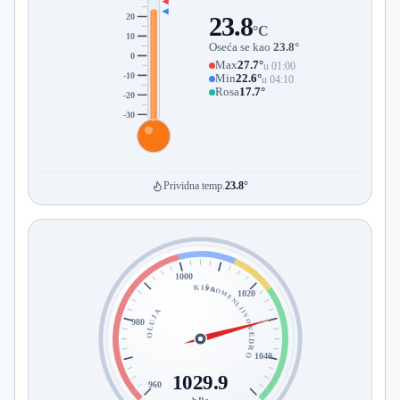
20
23.8
°C
10
Oseća se kao
23.8°
0
Max
27.7°
u 01:00
-10
Min
22.6°
u 04:10
Rosa
17.7°
-20
-30
Prividna temp.
23.8°
1000
KIŠA
PROMENLJIVO
1020
OLUJA
980
VEDRO
1040
1029.9
960