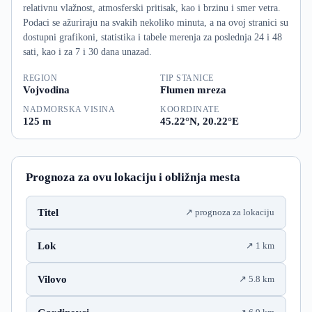
relativnu vlažnost, atmosferski pritisak, kao i brzinu i smer vetra.
Podaci se ažuriraju na svakih nekoliko minuta, a na ovoj stranici su
dostupni grafikoni, statistika i tabele merenja za poslednja 24 i 48
sati, kao i za 7 i 30 dana unazad.
REGION
TIP STANICE
Vojvodina
Flumen mreza
NADMORSKA VISINA
KOORDINATE
125 m
45.22°N, 20.22°E
Prognoza za ovu lokaciju i obližnja mesta
Titel
prognoza za lokaciju
Lok
1 km
Vilovo
5.8 km