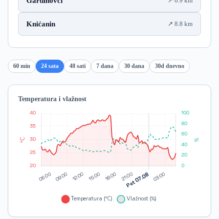
Gardinovci
6.9 km
Knićanin
8.8 km
60 min
24 sata
48 sati
7 dana
30 dana
30d dnevno
Temperatura i vlažnost