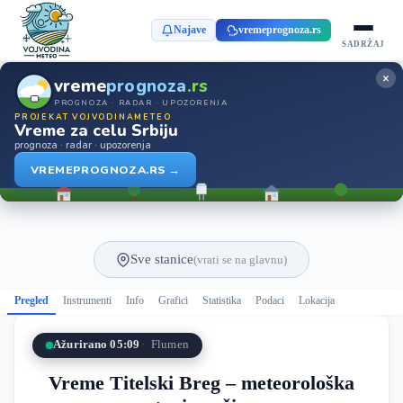
Najave
vremeprognoza.rs
SADRŽAJ
×
vreme
prognoza
.rs
PROGNOZA · RADAR · UPOZORENJA
PROJEKAT VOJVODINAMETEO
Vreme za celu Srbiju
prognoza · radar · upozorenja
VREMEPROGNOZA.RS →
Sve stanice
(vrati se na glavnu)
Pregled
Instrumenti
Info
Grafici
Statistika
Podaci
Lokacija
Ažurirano 05:09
Flumen
Vreme Titelski Breg – meteorološka