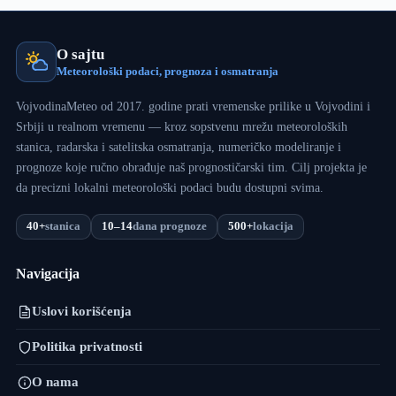
O sajtu
Meteorološki podaci, prognoza i osmatranja
VojvodinaMeteo od 2017. godine prati vremenske prilike u Vojvodini i
Srbiji u realnom vremenu — kroz sopstvenu mrežu meteoroloških
stanica, radarska i satelitska osmatranja, numeričko modeliranje i
prognoze koje ručno obrađuje naš prognostičarski tim. Cilj projekta je
da precizni lokalni meteorološki podaci budu dostupni svima.
40+
stanica
10–14
dana prognoze
500+
lokacija
Navigacija
Uslovi korišćenja
Politika privatnosti
O nama