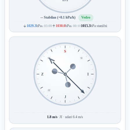
hPa
Stabilan (+0.1 hPa/h)
Vedro
1029.3
hPa
1030.0
hPa
1015.3
hPa stanični
u 03:00
u 00:10
S
SZ
SI
Z
I
JZ
JI
J
1.8 m/s
· JI · udari 6.4 m/s