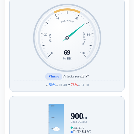
40
60
PRIJATNO
VLAŽNO
20
80
SUVO
69
0
100
% RH
Vlažno
Tačka rose
17.7°
50%
76%
u 01:40
u 04:10
3000
900
m
2000
baza oblaka
mereno
1000
T−Td
6.1
°C