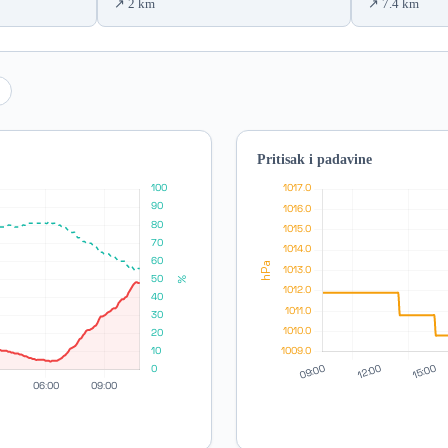
2 km
7.4 km
Pritisak i padavine