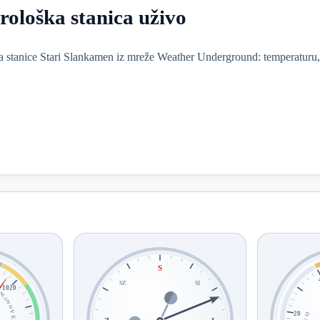
ološka stanica uživo
a stanice Stari Slankamen iz mreže Weather Underground: temperaturu, 
S
SZ
SI
LJIVO
1020
20