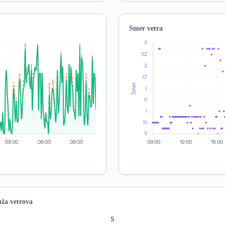
Smer vetra
ža vetrova
S