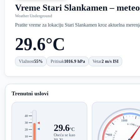
Vreme Stari Slankamen – meteor
Weather Underground
Pratite vreme za lokaciju Stari Slankamen kroz aktuelna merenj
29.6°C
Vlažnost
55%
Pritisak
1016.9 hPa
Vetar
2 m/s ISI
Trenutni uslovi
40
1000
30
KIŠA
29.6
PROMEN
°C
20
OLUJA
Oseća se kao
980
10
31.2°