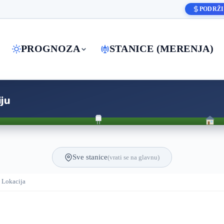
PODRŽI
PROGNOZA
STANICE (MERENJA)
ju
Sve stanice
(vrati se na glavnu)
Lokacija