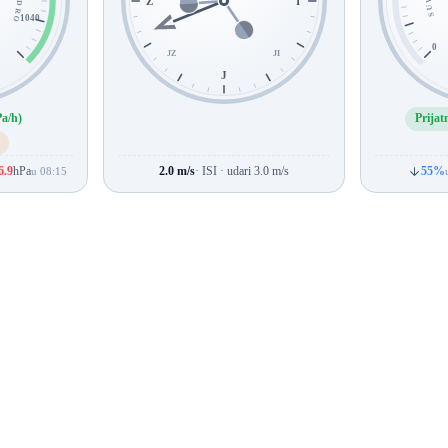
VEDRO
SUVO
Z
I
1040
0
JZ
JI
J
Pa/h)
Prijat
6.9
hPa
2.0 m/s
· ISI · udari 3.0 m/s
55%
u 08:15