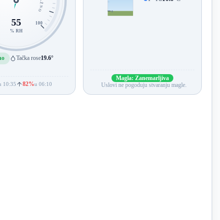
VLAŽNO
0
55
100
% RH
no
Tačka rose
19.6°
Magla: Zanemarljiva
82%
u 10:35
u 06:10
Uslovi ne pogoduju stvaranju magle.