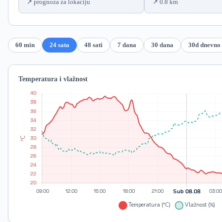
prognoza za lokaciju
0.8 km
60 min
24 sata
48 sati
7 dana
30 dana
30d dnevno
Temperatura i vlažnost