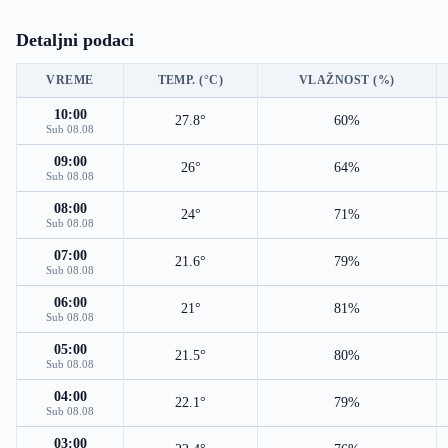
Detaljni podaci
VREME
TEMP. (°C)
VLAŽNOST (%)
10:00
27.8°
60%
Sub 08.08
09:00
26°
64%
Sub 08.08
08:00
24°
71%
Sub 08.08
07:00
21.6°
79%
Sub 08.08
06:00
21°
81%
Sub 08.08
05:00
21.5°
80%
Sub 08.08
04:00
22.1°
79%
Sub 08.08
03:00