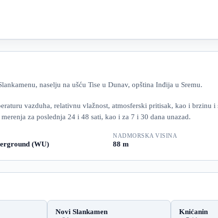
lankamenu, naselju na ušću Tise u Dunav, opština Inđija u Sremu.
uru vazduha, relativnu vlažnost, atmosferski pritisak, kao i brzinu i s
le merenja za poslednja 24 i 48 sati, kao i za 7 i 30 dana unazad.
NADMORSKA VISINA
erground (WU)
88 m
Novi Slankamen
Knićanin