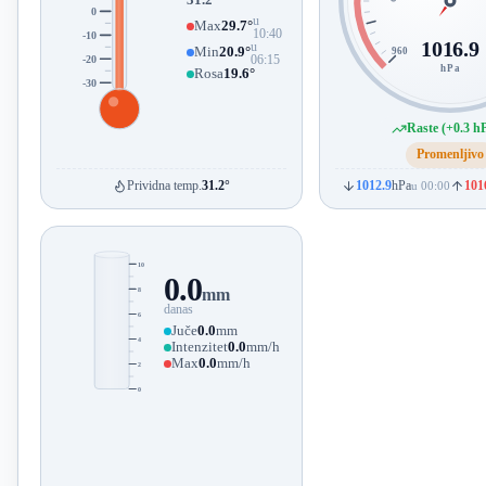
0
u
Max
29.7°
10:40
-10
1016.9
u
Min
20.9°
960
-20
06:15
hPa
Rosa
19.6°
-30
Raste (+0.3 h
Promenljivo
Prividna temp.
31.2°
1012.9
hPa
101
u 00:00
10
0.0
8
mm
danas
6
Juče
0.0
mm
4
Intenzitet
0.0
mm/h
Max
0.0
mm/h
2
0