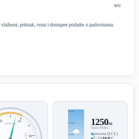
WU
vlažnost, pritisak, vetar i dostupne podatke o padavinama.
3000
1250
40
60
m
2000
PRIJATNO
baza oblaka
procena (LCL)
1000
80
T−Td
10.0
°C