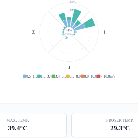
15%
10%
5%
44%
Z
I
TIŠINA
J
0,5–1,5
1,5–3,4
3,4–5,5
5,5–8,0
8,0–10,8
> 10,8
m/s
MAX. TEMP.
PROSEK TEMP.
39.4°C
29.3°C