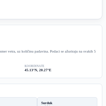
mer vetra, uz količinu padavina. Podaci se ažuriraju na svakih 5
KOORDINATE
45.13°N, 20.27°E
Surduk