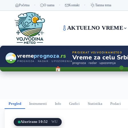
Početna
O nama
Kontakt
Tamna tema
AKTUELNO VREME
PROJEKAT VOJVODINAMETEO
vreme
prognoza
.rs
Vreme za celu Srbi
PROGNOZA · RADAR · UPOZORENJA
prognoza · radar · upozorenja
Pregled
Instrumenti
Info
Grafici
Statistika
Podaci
Ažurirano 10:52
WU