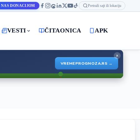
 NAS DONACIJOM
Pretraži sajt ili lokaciju
VESTI
ČITAONICA
APK
×
VREMEPROGNOZA.RS →