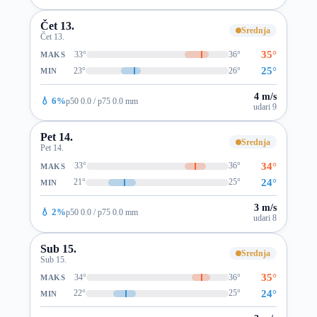
Čet 13.
Srednja
Čet 13.
35°
33°
36°
MAKS
25°
23°
26°
MIN
4 m/s
💧 6%
p50 0.0 / p75 0.0 mm
udari 9
Pet 14.
Srednja
Pet 14.
34°
33°
36°
MAKS
24°
21°
25°
MIN
3 m/s
💧 2%
p50 0.0 / p75 0.0 mm
udari 8
Sub 15.
Srednja
Sub 15.
35°
34°
36°
MAKS
24°
22°
25°
MIN