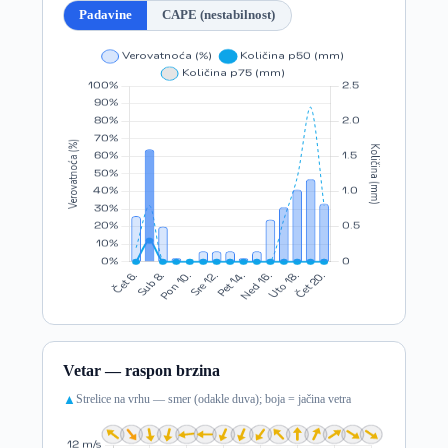
Padavine
CAPE (nestabilnost)
Vetar — raspon brzina
Strelice na vrhu — smer (odakle duva); boja = jačina vetra
▲