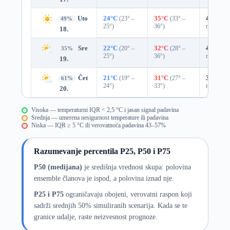
Uto
24°C
(23° –
35°C
(33° –
41%
0.0
49%
25°)
36°)
mm)
18.
Sre
22°C
(20° –
32°C
(28° –
47%
0.0
35%
25°)
36°)
mm)
19.
Čet
21°C
(19° –
31°C
(27° –
33%
0.0
61%
24°)
33°)
mm)
20.
Visoka — temperaturni IQR < 2,5 °C i jasan signal padavina
Srednja — umerena nesigurnost temperature ili padavina
Niska — IQR ≥ 5 °C ili verovatnoća padavina 43–57%
Razumevanje percentila P25, P50 i P75
P50 (medijana)
je središnja vrednost skupa: polovina
ensemble članova je ispod, a polovina iznad nje.
P25 i P75
ograničavaju obojeni, verovatni raspon koji
sadrži srednjih 50% simuliranih scenarija. Kada se te
granice udalje, raste neizvesnost prognoze.