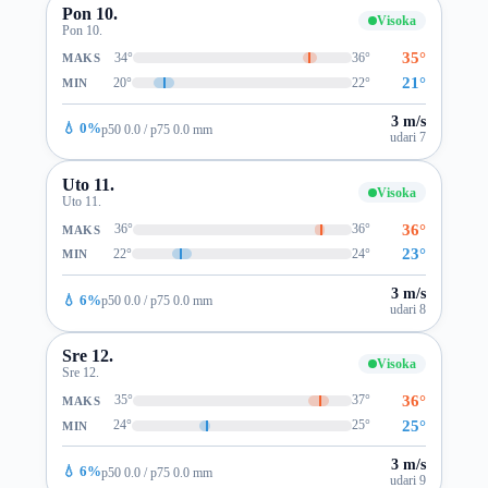
Pon 10.
Visoka
Pon 10.
35°
34°
36°
MAKS
21°
20°
22°
MIN
3 m/s
💧 0%
p50 0.0 / p75 0.0 mm
udari 7
Uto 11.
Visoka
Uto 11.
36°
36°
36°
MAKS
23°
22°
24°
MIN
3 m/s
💧 6%
p50 0.0 / p75 0.0 mm
udari 8
Sre 12.
Visoka
Sre 12.
36°
35°
37°
MAKS
25°
24°
25°
MIN
3 m/s
💧 6%
p50 0.0 / p75 0.0 mm
udari 9