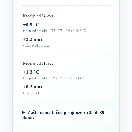
Nedelja od 24. avg
+0.9 °C
toplije od proseka · P25–P75: -0.6 do +2.3 °C
+2.2 mm
vlažnije od proseka
Nedelja od 31. avg
+1.3 °C
toplije od proseka · P25–P75: -0.7 do +3.4 °C
+0.2 mm
blizu proseka
Zašto nema tačne prognoze za 25 ili 30
dana?