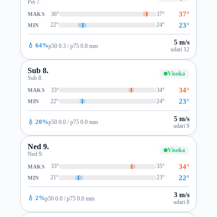
Pet 7.
37°
36°
37°
MAKS
23°
22°
24°
MIN
5 m/s
💧 64%
p50 0.3 / p75 0.8 mm
udari 12
Sub 8.
Visoka
Sub 8.
34°
33°
34°
MAKS
23°
22°
24°
MIN
5 m/s
💧 20%
p50 0.0 / p75 0.0 mm
udari 9
Ned 9.
Visoka
Ned 9.
34°
33°
35°
MAKS
22°
21°
23°
MIN
3 m/s
💧 2%
p50 0.0 / p75 0.0 mm
udari 8