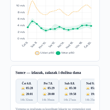
Sunce — izlazak, zalazak i dužina dana
Čet 6.8.
Pet 7.8.
Sub 8.8.
Ned 9.8.
Po
05:28
05:29
05:30
05:32
20:01
20:00
19:58
19:57
14h 32min
14h 30min
14h 27min
14h 25min
14
Vremena su izračunata za koordinate lokacije po vremenskoj zoni