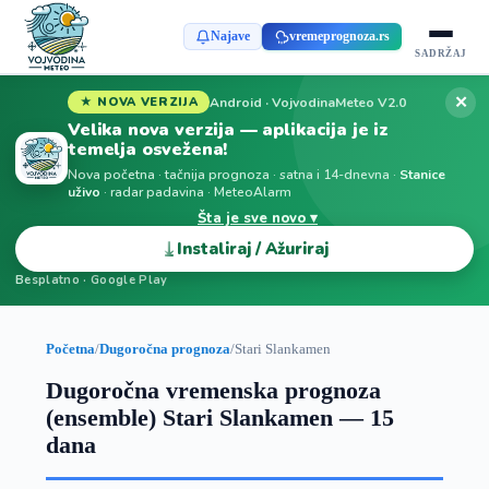
Najave
vremeprognoza.rs
SADRŽAJ
✕
Android · VojvodinaMeteo V2.0
★ NOVA VERZIJA
Velika nova verzija — aplikacija je iz
temelja osvežena!
Nova početna · tačnija prognoza · satna i 14-dnevna ·
Stanice
uživo
· radar padavina · MeteoAlarm
Šta je sve novo ▾
⤓
Instaliraj / Ažuriraj
Besplatno · Google Play
Početna
/
Dugoročna prognoza
/
Stari Slankamen
Dugoročna vremenska prognoza
(ensemble) Stari Slankamen — 15
dana