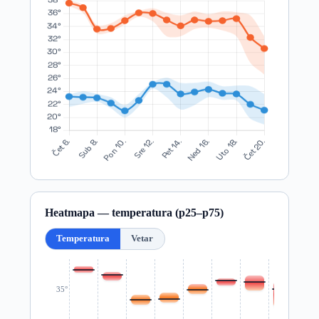
Heatmapa — temperatura (p25–p75)
Temperatura
Vetar
35°