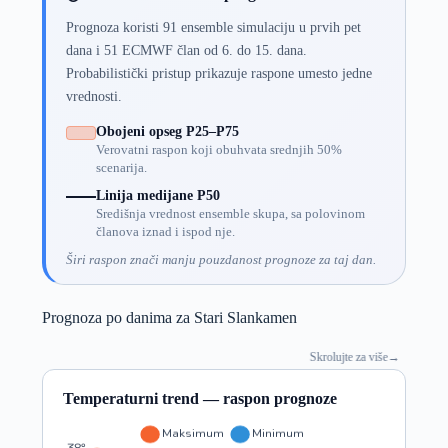
Prognoza koristi 91 ensemble simulaciju u prvih pet
dana i 51 ECMWF član od 6. do 15. dana.
Probabilistički pristup prikazuje raspone umesto jedne
vrednosti.
Obojeni opseg P25–P75
Verovatni raspon koji obuhvata srednjih 50%
scenarija.
Linija medijane P50
Središnja vrednost ensemble skupa, sa polovinom
članova iznad i ispod nje.
Širi raspon znači manju pouzdanost prognoze za taj dan.
Prognoza po danima za Stari Slankamen
Skrolujte za više
→
Temperaturni trend — raspon prognoze