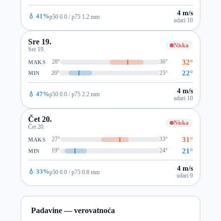
4 m/s
💧 41%
p50 0.0 / p75 1.2 mm
udari 10
Sre 19.
Niska
Sre 19.
32°
28°
36°
MAKS
22°
20°
25°
MIN
4 m/s
💧 47%
p50 0.0 / p75 2.2 mm
udari 10
Čet 20.
Niska
Čet 20.
31°
27°
33°
MAKS
21°
19°
24°
MIN
4 m/s
💧 33%
p50 0.0 / p75 0.8 mm
udari 9
Padavine — verovatnoća