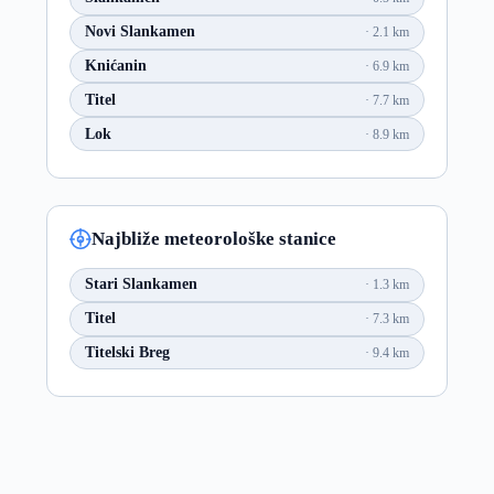
Novi Slankamen
2.1 km
Knićanin
6.9 km
Titel
7.7 km
Lok
8.9 km
Najbliže meteorološke stanice
Stari Slankamen
1.3 km
Titel
7.3 km
Titelski Breg
9.4 km