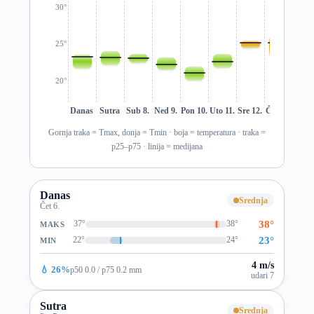
30°
25°
20°
Danas
Sutra
Sub 8.
Ned 9.
Pon 10.
Uto 11.
Sre 12.
Čet 13.
Pet 1
Gornja traka = Tmax, donja = Tmin · boja = temperatura · traka =
p25–p75 · linija = medijana
Danas
Srednja
Čet 6.
38°
37°
38°
MAKS
23°
22°
24°
MIN
4 m/s
💧 26%
p50 0.0 / p75 0.2 mm
udari 7
Sutra
Srednja