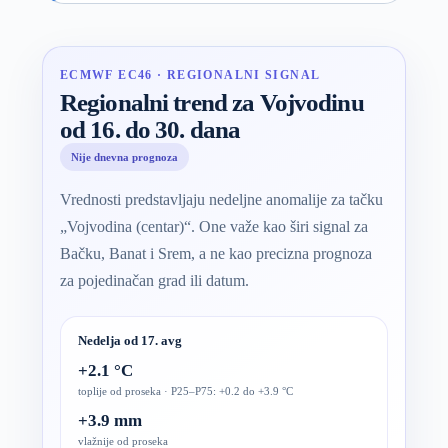
ECMWF EC46 · REGIONALNI SIGNAL
Regionalni trend za Vojvodinu
od 16. do 30. dana
Nije dnevna prognoza
Vrednosti predstavljaju nedeljne anomalije za tačku
„Vojvodina (centar)“. One važe kao širi signal za
Bačku, Banat i Srem, a ne kao precizna prognoza
za pojedinačan grad ili datum.
Nedelja od 17. avg
+2.1 °C
toplije od proseka · P25–P75: +0.2 do +3.9 °C
+3.9 mm
vlažnije od proseka