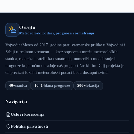
O sajtu
Meteorološki podaci, prognoza i osmatranja
VojvodinaMeteo od 2017. godine prati vremenske prilike u Vojvodini i
Srbiji u realnom vremenu — kroz sopstvenu mrežu meteoroloških
stanica, radarska i satelitska osmatranja, numeričko modeliranje i
prognoze koje ručno obrađuje naš prognostičarski tim. Cilj projekta je
da precizni lokalni meteorološki podaci budu dostupni svima.
40+
stanica
10–14
dana prognoze
500+
lokacija
Navigacija
Uslovi korišćenja
Politika privatnosti