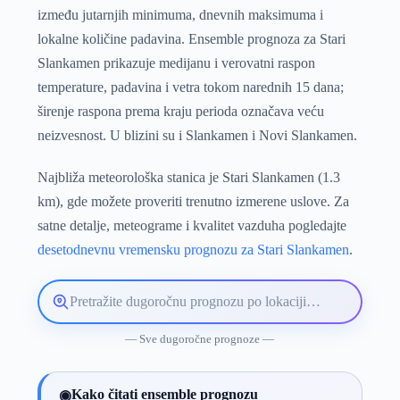
između jutarnjih minimuma, dnevnih maksimuma i
lokalne količine padavina. Ensemble prognoza za Stari
Slankamen prikazuje medijanu i verovatni raspon
temperature, padavina i vetra tokom narednih 15 dana;
širenje raspona prema kraju perioda označava veću
neizvesnost. U blizini su i Slankamen i Novi Slankamen.
Najbliža meteorološka stanica je Stari Slankamen (1.3
km), gde možete proveriti trenutno izmerene uslove. Za
satne detalje, meteograme i kvalitet vazduha pogledajte
desetodnevnu vremensku prognozu za Stari Slankamen
.
Pretražite
lokaciju
vremenske
— Sve dugoročne prognoze —
prognoze
Kako čitati ensemble prognozu
◉