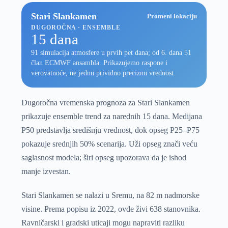
Stari Slankamen
Promeni lokaciju
DUGOROČNA · ENSEMBLE
15 dana
91 simulacija atmosfere u prvih pet dana; od 6. dana 51
član ECMWF ansambla. Prikazujemo raspone i
verovatnoće, ne jednu prividno preciznu vrednost.
Dugoročna vremenska prognoza za Stari Slankamen
prikazuje ensemble trend za narednih 15 dana. Medijana
P50 predstavlja središnju vrednost, dok opseg P25–P75
pokazuje srednjih 50% scenarija. Uži opseg znači veću
saglasnost modela; širi opseg upozorava da je ishod
manje izvestan.
Stari Slankamen se nalazi u Sremu, na 82 m nadmorske
visine. Prema popisu iz 2022, ovde živi 638 stanovnika.
Ravničarski i gradski uticaji mogu napraviti razliku