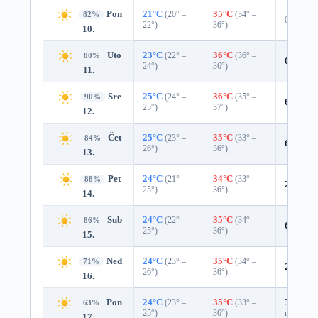
Pon
21°C
(20° –
35°C
(34° –
82%
0%
22°)
36°)
10.
Uto
23°C
(22° –
36°C
(36° –
80%
6%
0.0
24°)
36°)
11.
Sre
25°C
(24° –
36°C
(35° –
90%
6%
0.0
25°)
37°)
12.
Čet
25°C
(23° –
35°C
(33° –
84%
6%
0.0
26°)
36°)
13.
Pet
24°C
(21° –
34°C
(33° –
88%
2%
0.0
25°)
36°)
14.
Sub
24°C
(22° –
35°C
(34° –
86%
6%
0.0
25°)
36°)
15.
Ned
24°C
(23° –
35°C
(34° –
71%
24%
0.
26°)
36°)
16.
Pon
24°C
(23° –
35°C
(33° –
31%
0.0
63%
25°)
36°)
mm)
17.