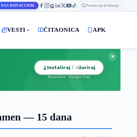
 NAS DONACIJOM
Pretraži sajt ili lokaciju
VESTI
ČITAONICA
APK
✕
⤓
Instaliraj / Ažuriraj
Besplatno · Google Play
kamen — 15 dana