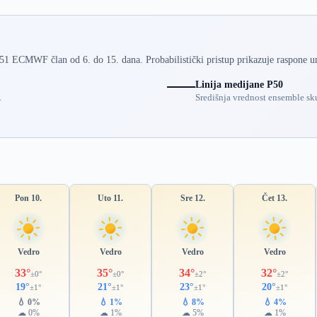
 51 ECMWF član od 6. do 15. dana. Probabilistički pristup prikazuje raspone u
Linija medijane P50
.
Središnja vrednost ensemble sku
Pon 10.
Uto 11.
Sre 12.
Čet 13.
Vedro
Vedro
Vedro
Vedro
33°
35°
34°
32°
±0°
±0°
±2°
±2°
19°
21°
23°
20°
±1°
±1°
±1°
±1°
💧 0%
💧 1%
💧 8%
💧 4%
☁ 0%
☁ 1%
☁ 5%
☁ 1%