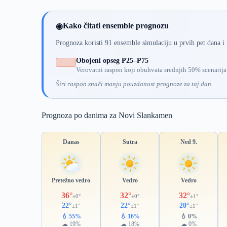
Kako čitati ensemble prognozu
◉
Prognoza koristi 91 ensemble simulaciju u prvih pet dana i
Obojeni opseg P25–P75
Verovatni raspon koji obuhvata srednjih 50% scenarija
Širi raspon znači manju pouzdanost prognoze za taj dan.
Prognoza po danima za Novi Slankamen
Danas
Sutra
Ned 9.
Pretežno vedro
Vedro
Vedro
36°
32°
32°
±0°
±0°
±1°
22°
22°
20°
±1°
±1°
±1°
💧 55%
💧 16%
💧 0%
☁ 19%
☁ 18%
☁ 0%