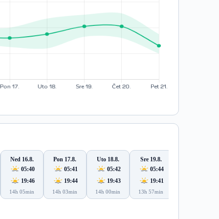
Ned 16.8.
Pon 17.8.
Uto 18.8.
Sre 19.8.
Čet 20.8.
05:40
05:41
05:42
05:44
05:45
19:46
19:44
19:43
19:41
19:40
14h 05min
14h 03min
14h 00min
13h 57min
13h 54min