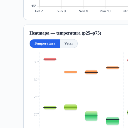
Heatmapa — temperatura (p25–p75)
Temperatura
Vetar
35°
30°
25°
20°