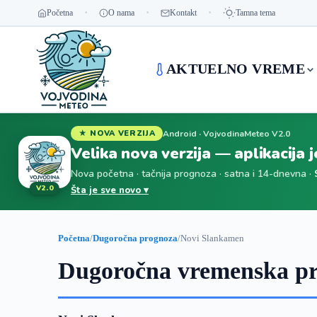
Početna
O nama
Kontakt
Tamna tema
AKTUELNO VREME
Android · VojvodinaMeteo V2.0
★ NOVA VERZIJA
Velika nova verzija — aplikacija 
Nova početna · tačnija prognoza · satna i 14-dnevna ·
V2.0
Šta je sve novo ▾
Početna
/
Dugoročna prognoza
/
Novi Slankamen
Dugoročna vremenska pr