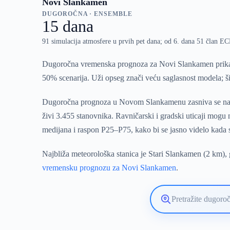
Novi Slankamen
DUGOROČNA · ENSEMBLE
15 dana
91 simulacija atmosfere u prvih pet dana; od 6. dana 51 član 
Dugoročna vremenska prognoza za Novi Slankamen prikazu
50% scenarija. Uži opseg znači veću saglasnost modela; ši
Dugoročna prognoza u Novom Slankamenu zasniva se na viš
živi 3.455 stanovnika. Ravničarski i gradski uticaji mogu
medijana i raspon P25–P75, kako bi se jasno videlo kada
Najbliža meteorološka stanica je Stari Slankamen (2 km), 
vremensku prognozu za Novi Slankamen
.
Pretražite
lokaciju
vremenske
prognoze