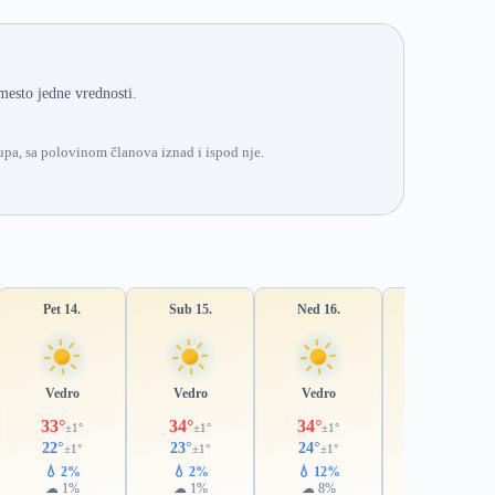
mesto jedne vrednosti.
pa, sa polovinom članova iznad i ispod nje.
Pet 14.
Sub 15.
Ned 16.
Pon 17.
Vedro
Vedro
Vedro
Vedro
33°
34°
34°
35°
±1°
±1°
±1°
±2°
22°
23°
24°
24°
±1°
±1°
±1°
±1°
💧 2%
💧 2%
💧 12%
💧 29%
☁ 1%
☁ 1%
☁ 8%
☁ 24%