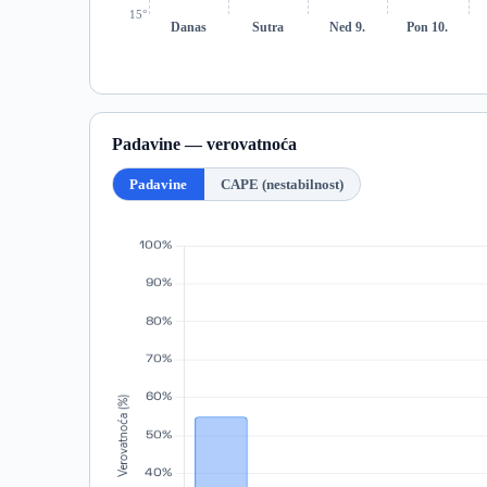
15°
Danas
Sutra
Ned 9.
Pon 10.
Padavine — verovatnoća
Padavine
CAPE (nestabilnost)