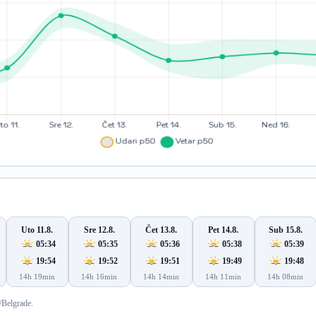
Uto 11.8.
Sre 12.8.
Čet 13.8.
Pet 14.8.
Sub 15.8.
05:34
05:35
05:36
05:38
05:39
19:54
19:52
19:51
19:49
19:48
14h 19min
14h 16min
14h 14min
14h 11min
14h 08min
/Belgrade.