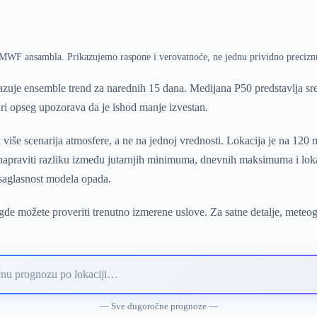
ECMWF ansambla. Prikazujemo raspone i verovatnoće, ne jednu prividno precizn
je ensemble trend za narednih 15 dana. Medijana P50 predstavlja sre
ri opseg upozorava da je ishod manje izvestan.
e scenarija atmosfere, a ne na jednoj vrednosti. Lokacija je na 120
 napraviti razliku između jutarnjih minimuma, dnevnih maksimuma i lok
 saglasnost modela opada.
gde možete proveriti trenutno izmerene uslove. Za satne detalje, meteo
— Sve dugoročne prognoze —