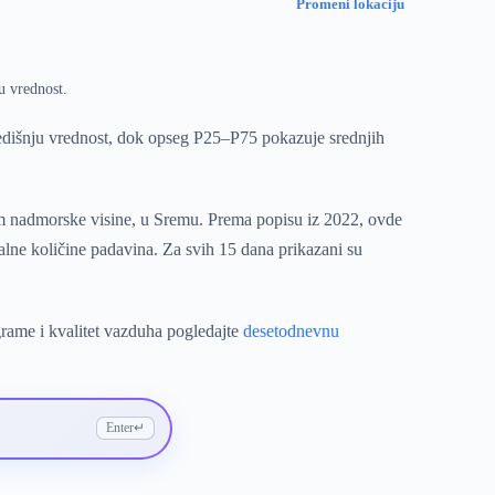
Promeni lokaciju
u vrednost.
dišnju vrednost, dok opseg P25–P75 pokazuje srednjih
 m nadmorske visine, u Sremu. Prema popisu iz 2022, ovde
alne količine padavina. Za svih 15 dana prikazani su
grame i kvalitet vazduha pogledajte
desetodnevnu
Enter
↵