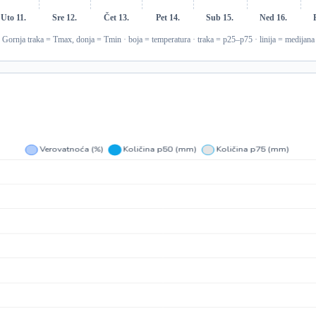
Uto 11.
Sre 12.
Čet 13.
Pet 14.
Sub 15.
Ned 16.
Gornja traka = Tmax, donja = Tmin · boja = temperatura · traka = p25–p75 · linija = medijana