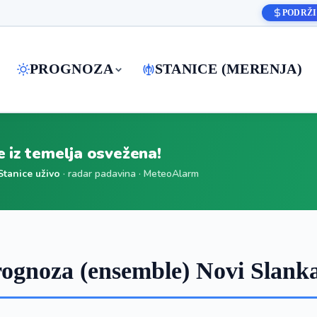
PODRŽI
PROGNOZA
STANICE (MERENJA)
je iz temelja osvežena!
Stanice uživo
· radar padavina · MeteoAlarm
ognoza (ensemble) Novi Slan