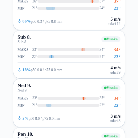
37°
36°
37°
MAKS
23°
21°
24°
MIN
5 m/s
💧 66%
p50 0.3 / p75 0.8 mm
udari 12
Sub 8.
Visoka
Sub 8.
34°
33°
34°
MAKS
23°
22°
24°
MIN
4 m/s
💧 18%
p50 0.0 / p75 0.0 mm
udari 9
Ned 9.
Visoka
Ned 9.
34°
33°
35°
MAKS
22°
21°
23°
MIN
3 m/s
💧 2%
p50 0.0 / p75 0.0 mm
udari 8
Pon 10.
Visoka