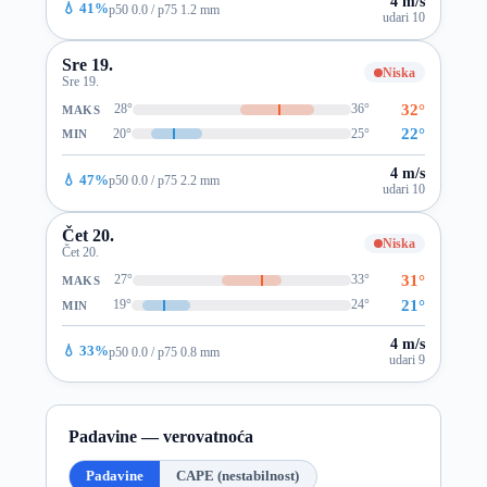
4 m/s
💧 41%
p50 0.0 / p75 1.2 mm
udari 10
Sre 19.
Niska
Sre 19.
32°
28°
36°
MAKS
22°
20°
25°
MIN
4 m/s
💧 47%
p50 0.0 / p75 2.2 mm
udari 10
Čet 20.
Niska
Čet 20.
31°
27°
33°
MAKS
21°
19°
24°
MIN
4 m/s
💧 33%
p50 0.0 / p75 0.8 mm
udari 9
Padavine — verovatnoća
Padavine
CAPE (nestabilnost)