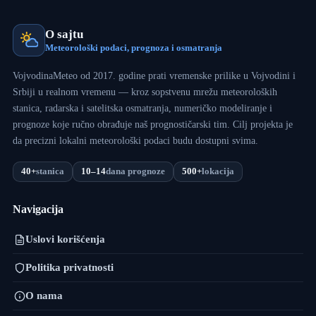
O sajtu
Meteorološki podaci, prognoza i osmatranja
VojvodinaMeteo od 2017. godine prati vremenske prilike u Vojvodini i
Srbiji u realnom vremenu — kroz sopstvenu mrežu meteoroloških
stanica, radarska i satelitska osmatranja, numeričko modeliranje i
prognoze koje ručno obrađuje naš prognostičarski tim. Cilj projekta je
da precizni lokalni meteorološki podaci budu dostupni svima.
40+
stanica
10–14
dana prognoze
500+
lokacija
Navigacija
Uslovi korišćenja
Politika privatnosti
O nama