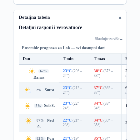
Detaljna tabela
Detaljni rasponi i verovatnoće
Skrolujte za više
→
Ensemble prognoza za Lok — svi dostupni dani
Dan
T min
T max
Padavin
23°C
(20° –
38°C
(37° –
26%
0.0
62%
24°)
38°)
mm)
Danas
23°C
(21° –
37°C
(36° –
66%
0.3
Sutra
2%
24°)
37°)
mm)
23°C
(22° –
34°C
(33° –
Sub 8.
18%
0.
5%
24°)
34°)
Ned
22°C
(21° –
34°C
(33° –
87%
2%
0.0
23°)
35°)
9.
Pon
21°C
(19° –
35°C
(34° –
82%