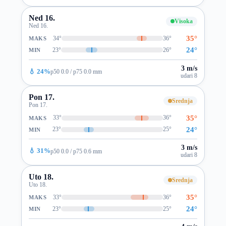
Ned 16.
Visoka
Ned 16.
35°
34°
36°
MAKS
24°
23°
26°
MIN
3 m/s
💧 24%
p50 0.0 / p75 0.0 mm
udari 8
Pon 17.
Srednja
Pon 17.
35°
33°
36°
MAKS
24°
23°
25°
MIN
3 m/s
💧 31%
p50 0.0 / p75 0.6 mm
udari 8
Uto 18.
Srednja
Uto 18.
35°
33°
36°
MAKS
24°
23°
25°
MIN