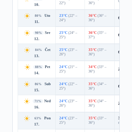
0%
22°)
36°)
10.
Uto
23°C
(22° –
36°C
(36° –
80%
6%
0.0
24°)
36°)
11.
Sre
25°C
(24° –
36°C
(35° –
90%
6%
0.0
25°)
37°)
12.
Čet
25°C
(23° –
35°C
(33° –
84%
6%
0.0
26°)
36°)
13.
Pet
24°C
(21° –
34°C
(33° –
88%
2%
0.0
25°)
36°)
14.
Sub
24°C
(22° –
35°C
(34° –
86%
6%
0.0
25°)
36°)
15.
Ned
24°C
(23° –
35°C
(34° –
71%
24%
0.
26°)
36°)
16.
Pon
24°C
(23° –
35°C
(33° –
31%
0.0
63%
25°)
36°)
mm)
17.