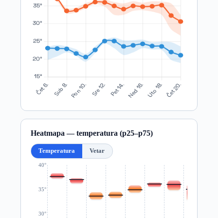
Heatmapa — temperatura (p25–p75)
Temperatura
Vetar
40°
35°
30°