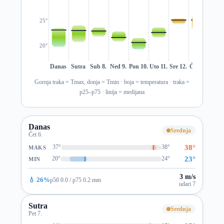
25°
20°
Danas
Sutra
Sub 8.
Ned 9.
Pon 10.
Uto 11.
Sre 12.
Čet 13.
Pet 1
Gornja traka = Tmax, donja = Tmin · boja = temperatura · traka =
p25–p75 · linija = medijana
Danas
Srednja
Čet 6.
38°
37°
38°
MAKS
23°
20°
24°
MIN
3 m/s
💧 26%
p50 0.0 / p75 0.2 mm
udari 7
Sutra
Srednja
Pet 7.