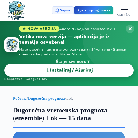
Najave
vremeprognoza.rs
SADRŽAJ
✕
Android · VojvodinaMeteo V2.0
★ NOVA VERZIJA
Velika nova verzija — aplikacija je iz
temelja osvežena!
Nova početna · tačnija prognoza · satna i 14-dnevna ·
Stanice
uživo
· radar padavina · MeteoAlarm
Šta je sve novo ▾
⤓
Instaliraj / Ažuriraj
Besplatno · Google Play
Početna
/
Dugoročna prognoza
/
Lok
Dugoročna vremenska prognoza
(ensemble) Lok — 15 dana