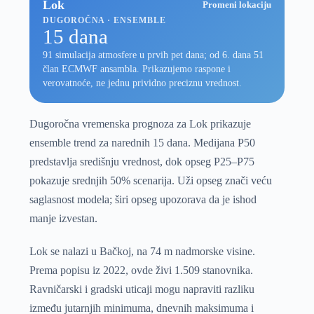
Lok
Promeni lokaciju
DUGOROČNA · ENSEMBLE
15 dana
91 simulacija atmosfere u prvih pet dana; od 6. dana 51
član ECMWF ansambla. Prikazujemo raspone i
verovatnoće, ne jednu prividno preciznu vrednost.
Dugoročna vremenska prognoza za Lok prikazuje
ensemble trend za narednih 15 dana. Medijana P50
predstavlja središnju vrednost, dok opseg P25–P75
pokazuje srednjih 50% scenarija. Uži opseg znači veću
saglasnost modela; širi opseg upozorava da je ishod
manje izvestan.
Lok se nalazi u Bačkoj, na 74 m nadmorske visine.
Prema popisu iz 2022, ovde živi 1.509 stanovnika.
Ravničarski i gradski uticaji mogu napraviti razliku
između jutarnjih minimuma, dnevnih maksimuma i