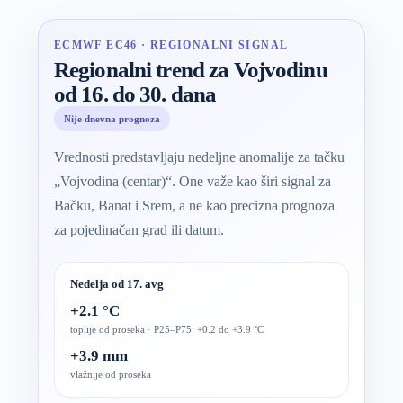
ECMWF EC46 · REGIONALNI SIGNAL
Regionalni trend za Vojvodinu
od 16. do 30. dana
Nije dnevna prognoza
Vrednosti predstavljaju nedeljne anomalije za tačku
„Vojvodina (centar)“. One važe kao širi signal za
Bačku, Banat i Srem, a ne kao precizna prognoza
za pojedinačan grad ili datum.
Nedelja od 17. avg
+2.1 °C
toplije od proseka · P25–P75: +0.2 do +3.9 °C
+3.9 mm
vlažnije od proseka