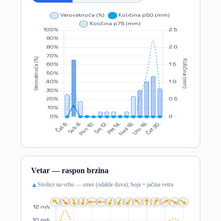
Vetar — raspon brzina
Strelice na vrhu — smer (odakle duva); boja = jačina vetra
▲