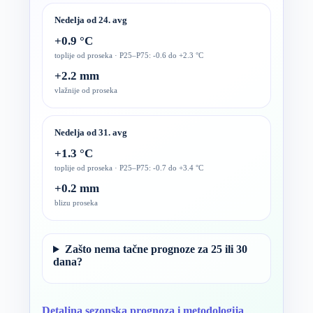
Nedelja od 24. avg
+0.9 °C
toplije od proseka · P25–P75: -0.6 do +2.3 °C
+2.2 mm
vlažnije od proseka
Nedelja od 31. avg
+1.3 °C
toplije od proseka · P25–P75: -0.7 do +3.4 °C
+0.2 mm
blizu proseka
Zašto nema tačne prognoze za 25 ili 30
dana?
Detaljna sezonska prognoza i metodologija