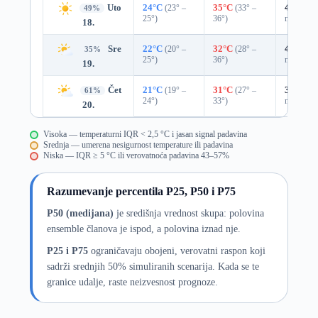
Uto
24°C
(23° –
35°C
(33° –
41%
0.0
49%
25°)
36°)
mm)
18.
Sre
22°C
(20° –
32°C
(28° –
47%
0.0
35%
25°)
36°)
mm)
19.
Čet
21°C
(19° –
31°C
(27° –
33%
0.0
61%
24°)
33°)
mm)
20.
Visoka — temperaturni IQR < 2,5 °C i jasan signal padavina
Srednja — umerena nesigurnost temperature ili padavina
Niska — IQR ≥ 5 °C ili verovatnoća padavina 43–57%
Razumevanje percentila P25, P50 i P75
P50 (medijana)
je središnja vrednost skupa: polovina
ensemble članova je ispod, a polovina iznad nje.
P25 i P75
ograničavaju obojeni, verovatni raspon koji
sadrži srednjih 50% simuliranih scenarija. Kada se te
granice udalje, raste neizvesnost prognoze.