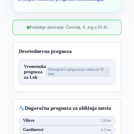
Poslednje ažuriranje: Četvrtak, 6. avg u 05:45
Desetodnevna prognoza
Vremenska
Meteogrami i prognoza po satima za 10
prognoza
dana
za Lok
Dugoročna prognoza za obližnja mesta
Vilovo
5.8 km
Gardinovci
6.2 km