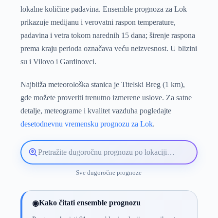
lokalne količine padavina. Ensemble prognoza za Lok
prikazuje medijanu i verovatni raspon temperature,
padavina i vetra tokom narednih 15 dana; širenje raspona
prema kraju perioda označava veću neizvesnost. U blizini
su i Vilovo i Gardinovci.
Najbliža meteorološka stanica je Titelski Breg (1 km),
gde možete proveriti trenutno izmerene uslove. Za satne
detalje, meteograme i kvalitet vazduha pogledajte
desetodnevnu vremensku prognozu za Lok
.
Pretražite
lokaciju
vremenske
— Sve dugoročne prognoze —
prognoze
Kako čitati ensemble prognozu
◉