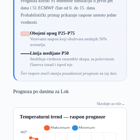
Prognoza koristi 91 ensemble simulaciju u prvih pet
dana i 51 ECMWF član od 6. do 15. dana.
Probabilistički pristup prikazuje raspone umesto jedne
vrednosti.
Obojeni opseg P25–P75
Verovatni raspon koji obuhvata srednjih 50%
scenarija.
Linija medijane P50
Središnja vrednost ensemble skupa, sa polovinom
članova iznad i ispod nje.
Širi raspon znači manju pouzdanost prognoze za taj dan.
Prognoza po danima za Lok
Skrolujte za više
→
Temperaturni trend — raspon prognoze