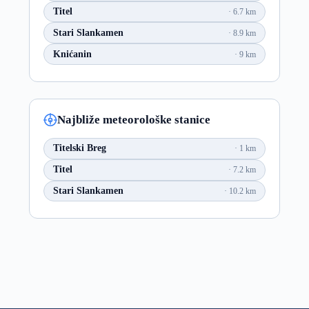
Titel
6.7 km
Stari Slankamen
8.9 km
Knićanin
9 km
Najbliže meteorološke stanice
Titelski Breg
1 km
Titel
7.2 km
Stari Slankamen
10.2 km