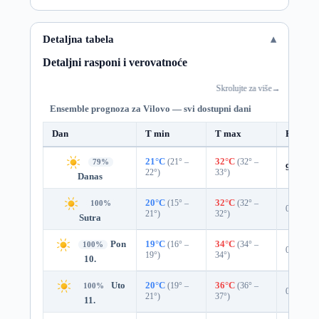
Detaljna tabela
Detaljni rasponi i verovatnoće
Skrolujte za više
→
Ensemble prognoza za Vilovo — svi dostupni dani
Dan
T min
T max
Padavin
21°C
(21° –
32°C
(32° –
79%
9%
0.0
22°)
33°)
Danas
20°C
(15° –
32°C
(32° –
100%
0%
21°)
32°)
Sutra
Pon
19°C
(16° –
34°C
(34° –
100%
0%
19°)
34°)
10.
Uto
20°C
(19° –
36°C
(36° –
100%
0%
21°)
37°)
11.