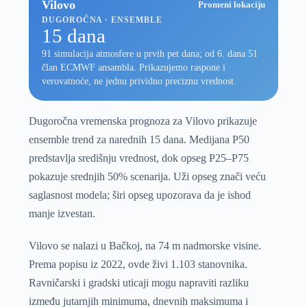
Vilovo
Promeni lokaciju
DUGOROČNA · ENSEMBLE
15 dana
91 simulacija atmosfere u prvih pet dana; od 6. dana 51
član ECMWF ansambla. Prikazujemo raspone i
verovatnoće, ne jednu prividno preciznu vrednost.
Dugoročna vremenska prognoza za Vilovo prikazuje
ensemble trend za narednih 15 dana. Medijana P50
predstavlja središnju vrednost, dok opseg P25–P75
pokazuje srednjih 50% scenarija. Uži opseg znači veću
saglasnost modela; širi opseg upozorava da je ishod
manje izvestan.
Vilovo se nalazi u Bačkoj, na 74 m nadmorske visine.
Prema popisu iz 2022, ovde živi 1.103 stanovnika.
Ravničarski i gradski uticaji mogu napraviti razliku
između jutarnjih minimuma, dnevnih maksimuma i