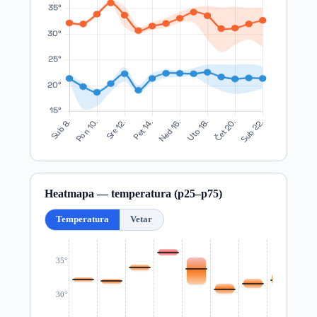
Heatmapa — temperatura (p25–p75)
Temperatura
Vetar
35°
30°