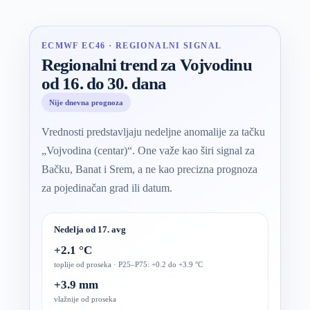
ECMWF EC46 · REGIONALNI SIGNAL
Regionalni trend za Vojvodinu
od 16. do 30. dana
Nije dnevna prognoza
Vrednosti predstavljaju nedeljne anomalije za tačku
„Vojvodina (centar)“. One važe kao širi signal za
Bačku, Banat i Srem, a ne kao precizna prognoza
za pojedinačan grad ili datum.
Nedelja od 17. avg
+2.1 °C
toplije od proseka · P25–P75: +0.2 do +3.9 °C
+3.9 mm
vlažnije od proseka