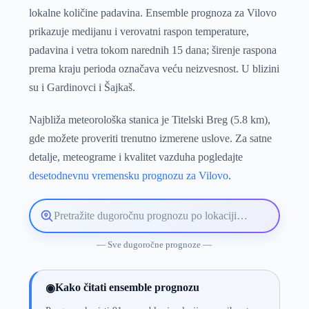
lokalne količine padavina. Ensemble prognoza za Vilovo
prikazuje medijanu i verovatni raspon temperature,
padavina i vetra tokom narednih 15 dana; širenje raspona
prema kraju perioda označava veću neizvesnost. U blizini
su i Gardinovci i Šajkaš.
Najbliža meteorološka stanica je Titelski Breg (5.8 km),
gde možete proveriti trenutno izmerene uslove. Za satne
detalje, meteograme i kvalitet vazduha pogledajte
desetodnevnu vremensku prognozu za Vilovo
.
Pretražite
lokaciju
vremenske
— Sve dugoročne prognoze —
prognoze
Kako čitati ensemble prognozu
◉