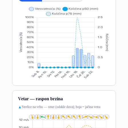
Vetar — raspon brzina
Strelice na vrhu — smer (odakle duva); boja = jačina vetra
▲