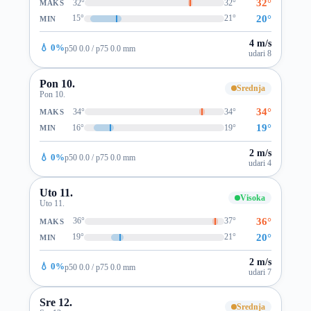
32°
32°
32°
MAKS
20°
15°
21°
MIN
4 m/s
💧 0%
p50 0.0 / p75 0.0 mm
udari 8
Pon 10.
Srednja
Pon 10.
34°
34°
34°
MAKS
19°
16°
19°
MIN
2 m/s
💧 0%
p50 0.0 / p75 0.0 mm
udari 4
Uto 11.
Visoka
Uto 11.
36°
36°
37°
MAKS
20°
19°
21°
MIN
2 m/s
💧 0%
p50 0.0 / p75 0.0 mm
udari 7
Sre 12.
Srednja