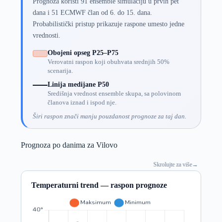
Prognoza koristi 91 ensemble simulaciju u prvih pet
dana i 51 ECMWF član od 6. do 15. dana.
Probabilistički pristup prikazuje raspone umesto jedne
vrednosti.
Obojeni opseg P25–P75
Verovatni raspon koji obuhvata srednjih 50%
scenarija.
Linija medijane P50
Središnja vrednost ensemble skupa, sa polovinom
članova iznad i ispod nje.
Širi raspon znači manju pouzdanost prognoze za taj dan.
Prognoza po danima za Vilovo
Skrolujte za više
→
Temperaturni trend — raspon prognoze