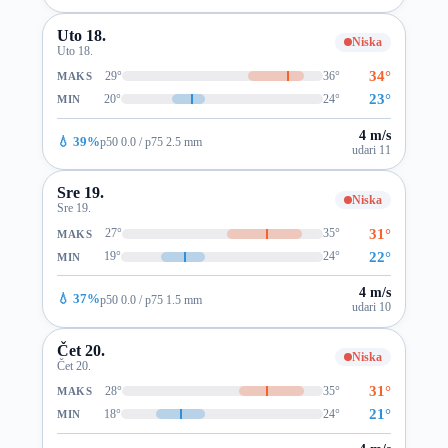
Uto 18.
Niska
Uto 18.
34°
29°
36°
MAKS
23°
20°
24°
MIN
4 m/s
💧 39%
p50 0.0 / p75 2.5 mm
udari 11
Sre 19.
Niska
Sre 19.
31°
27°
35°
MAKS
22°
19°
24°
MIN
4 m/s
💧 37%
p50 0.0 / p75 1.5 mm
udari 10
Čet 20.
Niska
Čet 20.
31°
28°
35°
MAKS
21°
18°
24°
MIN