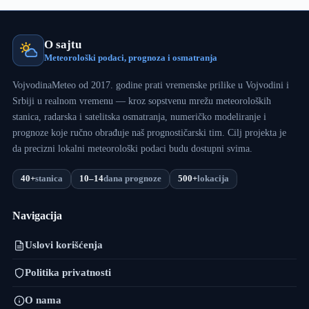
O sajtu
Meteorološki podaci, prognoza i osmatranja
VojvodinaMeteo od 2017. godine prati vremenske prilike u Vojvodini i
Srbiji u realnom vremenu — kroz sopstvenu mrežu meteoroloških
stanica, radarska i satelitska osmatranja, numeričko modeliranje i
prognoze koje ručno obrađuje naš prognostičarski tim. Cilj projekta je
da precizni lokalni meteorološki podaci budu dostupni svima.
40+
stanica
10–14
dana prognoze
500+
lokacija
Navigacija
Uslovi korišćenja
Politika privatnosti
O nama