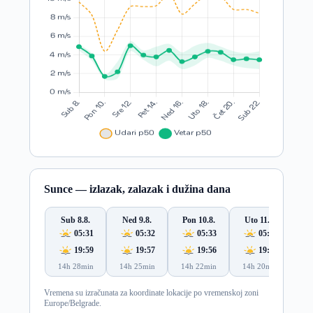
Sunce — izlazak, zalazak i dužina dana
Sub 8.8.
Ned 9.8.
Pon 10.8.
Uto 11.8.
S
05:31
05:32
05:33
05:34
19:59
19:57
19:56
19:54
14h 28min
14h 25min
14h 22min
14h 20min
14
Vremena su izračunata za koordinate lokacije po vremenskoj zoni
Europe/Belgrade.