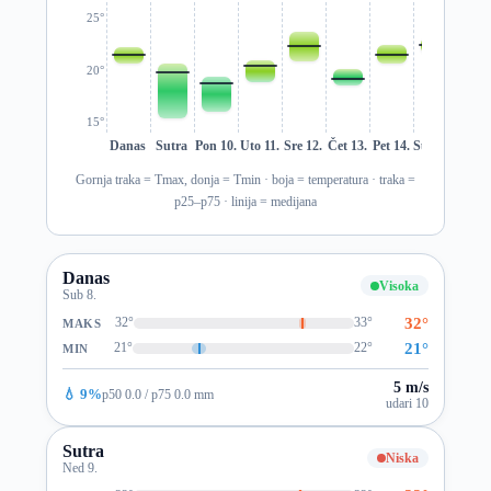
25°
20°
15°
Danas
Sutra
Pon 10.
Uto 11.
Sre 12.
Čet 13.
Pet 14.
Sub 15.
Ned 1
Gornja traka = Tmax, donja = Tmin · boja = temperatura · traka =
p25–p75 · linija = medijana
Danas
Visoka
Sub 8.
32°
32°
33°
MAKS
21°
21°
22°
MIN
5 m/s
💧 9%
p50 0.0 / p75 0.0 mm
udari 10
Sutra
Niska
Ned 9.