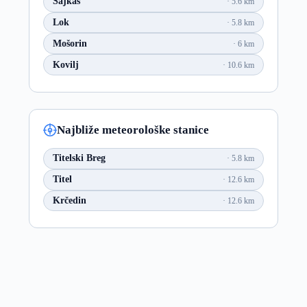
Šajkaš
5.6 km
Lok
5.8 km
Mošorin
6 km
Kovilj
10.6 km
Najbliže meteorološke stanice
Titelski Breg
5.8 km
Titel
12.6 km
Krčedin
12.6 km