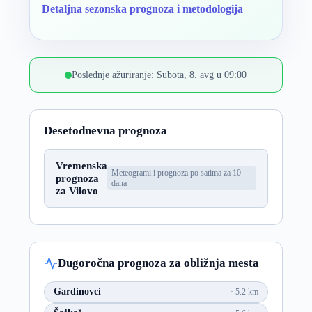
Detaljna sezonska prognoza i metodologija
Poslednje ažuriranje: Subota, 8. avg u 09:00
Desetodnevna prognoza
Vremenska
Meteogrami i prognoza po satima za 10
prognoza
dana
za Vilovo
Dugoročna prognoza za obližnja mesta
Gardinovci
5.2 km