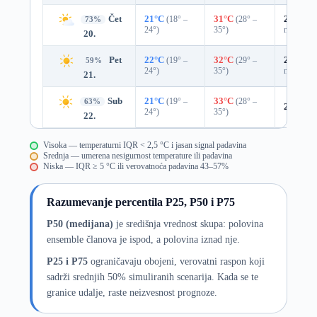
Čet
21°C
(18° –
31°C
(28° –
25%
0.0
73%
24°)
35°)
mm)
20.
Pet
22°C
(19° –
32°C
(29° –
29%
0.0
59%
24°)
35°)
mm)
21.
Sub
21°C
(19° –
33°C
(28° –
63%
24%
0.
24°)
35°)
22.
Visoka — temperaturni IQR < 2,5 °C i jasan signal padavina
Srednja — umerena nesigurnost temperature ili padavina
Niska — IQR ≥ 5 °C ili verovatnoća padavina 43–57%
Razumevanje percentila P25, P50 i P75
P50 (medijana)
je središnja vrednost skupa: polovina
ensemble članova je ispod, a polovina iznad nje.
P25 i P75
ograničavaju obojeni, verovatni raspon koji
sadrži srednjih 50% simuliranih scenarija. Kada se te
granice udalje, raste neizvesnost prognoze.