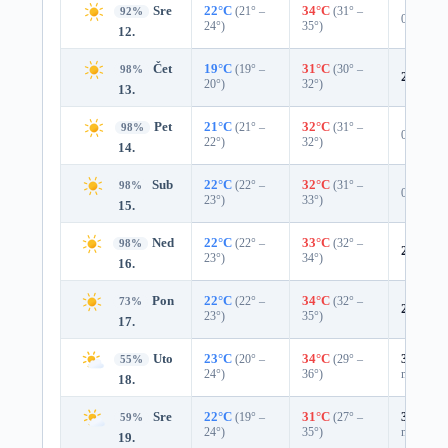
Sre
22°C
(21° –
34°C
(31° –
92%
0%
24°)
35°)
12.
Čet
19°C
(19° –
31°C
(30° –
98%
2%
0.0
20°)
32°)
13.
Pet
21°C
(21° –
32°C
(31° –
98%
0%
22°)
32°)
14.
Sub
22°C
(22° –
32°C
(31° –
98%
0%
23°)
33°)
15.
Ned
22°C
(22° –
33°C
(32° –
98%
2%
0.0
23°)
34°)
16.
Pon
22°C
(22° –
34°C
(32° –
73%
24%
0.
23°)
35°)
17.
Uto
23°C
(20° –
34°C
(29° –
39%
0.0
55%
24°)
36°)
mm)
18.
Sre
22°C
(19° –
31°C
(27° –
37%
0.0
59%
24°)
35°)
mm)
19.