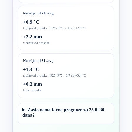
Nedelja od 24. avg
+0.9 °C
toplije od proseka · P25–P75: -0.6 do +2.3 °C
+2.2 mm
vlažnije od proseka
Nedelja od 31. avg
+1.3 °C
toplije od proseka · P25–P75: -0.7 do +3.4 °C
+0.2 mm
blizu proseka
Zašto nema tačne prognoze za 25 ili 30
dana?