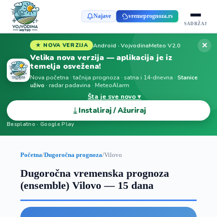
Najave
vremeprognoza.rs
SADRŽAJ
✕
Android · VojvodinaMeteo V2.0
★ NOVA VERZIJA
Velika nova verzija — aplikacija je iz
temelja osvežena!
Nova početna · tačnija prognoza · satna i 14-dnevna ·
Stanice
uživo
· radar padavina · MeteoAlarm
Šta je sve novo ▾
⤓
Instaliraj / Ažuriraj
Besplatno · Google Play
Početna
/
Dugoročna prognoza
/
Vilovo
Dugoročna vremenska prognoza
(ensemble) Vilovo — 15 dana