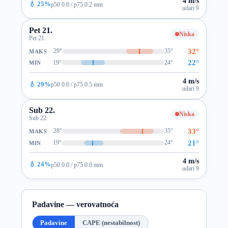
4 m/s
💧 25%
p50 0.0 / p75 0.2 mm
udari 9
Pet 21.
Niska
Pet 21.
32°
29°
35°
MAKS
22°
19°
24°
MIN
4 m/s
💧 29%
p50 0.0 / p75 0.5 mm
udari 9
Sub 22.
Niska
Sub 22.
33°
28°
35°
MAKS
21°
19°
24°
MIN
4 m/s
💧 24%
p50 0.0 / p75 0.0 mm
udari 9
Padavine — verovatnoća
Padavine
CAPE (nestabilnost)