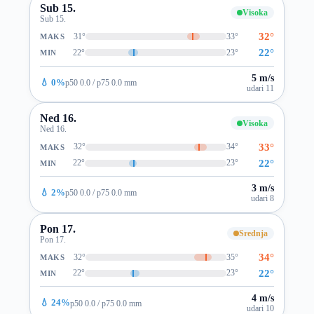
Sub 15.
Visoka
Sub 15.
32°
31°
33°
MAKS
22°
22°
23°
MIN
5 m/s
💧 0%
p50 0.0 / p75 0.0 mm
udari 11
Ned 16.
Visoka
Ned 16.
33°
32°
34°
MAKS
22°
22°
23°
MIN
3 m/s
💧 2%
p50 0.0 / p75 0.0 mm
udari 8
Pon 17.
Srednja
Pon 17.
34°
32°
35°
MAKS
22°
22°
23°
MIN
4 m/s
💧 24%
p50 0.0 / p75 0.0 mm
udari 10