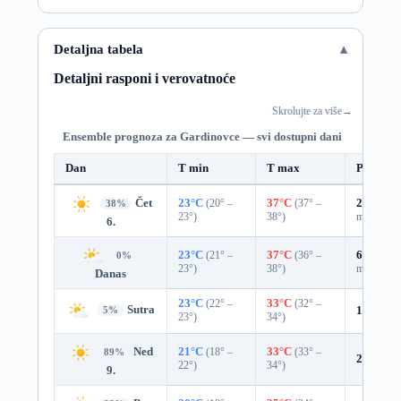
Detaljna tabela
Detaljni rasponi i verovatnoće
Skrolujte za više
→
Ensemble prognoza za Gardinovce — svi dostupni dani
Dan
T min
T max
Padavin
Čet
23°C
(20° –
37°C
(37° –
29%
0.0
38%
23°)
38°)
mm)
6.
23°C
(21° –
37°C
(36° –
62%
0.3
0%
23°)
38°)
mm)
Danas
23°C
(22° –
33°C
(32° –
Sutra
10%
0.0
5%
23°)
34°)
Ned
21°C
(18° –
33°C
(33° –
89%
2%
0.0 
22°)
34°)
9.