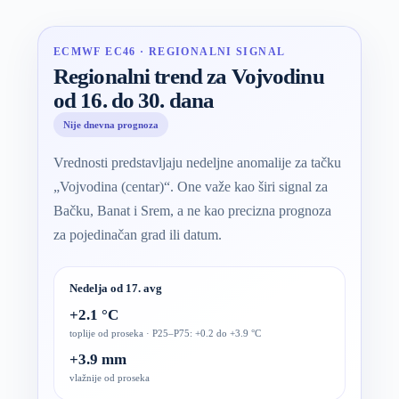
ECMWF EC46 · REGIONALNI SIGNAL
Regionalni trend za Vojvodinu
od 16. do 30. dana
Nije dnevna prognoza
Vrednosti predstavljaju nedeljne anomalije za tačku
„Vojvodina (centar)“. One važe kao širi signal za
Bačku, Banat i Srem, a ne kao precizna prognoza
za pojedinačan grad ili datum.
Nedelja od 17. avg
+2.1 °C
toplije od proseka · P25–P75: +0.2 do +3.9 °C
+3.9 mm
vlažnije od proseka