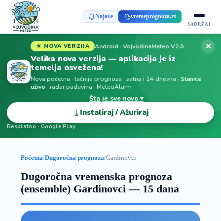
Najave
vremeprognoza.rs
SADRŽAJ
✕
Android · VojvodinaMeteo V2.0
★ NOVA VERZIJA
Velika nova verzija — aplikacija je iz
temelja osvežena!
Nova početna · tačnija prognoza · satna i 14-dnevna ·
Stanice
uživo
· radar padavina · MeteoAlarm
Šta je sve novo ▾
⤓
Instaliraj / Ažuriraj
Besplatno · Google Play
Početna
/
Dugoročna prognoza
/
Gardinovci
Dugoročna vremenska prognoza
(ensemble) Gardinovci — 15 dana