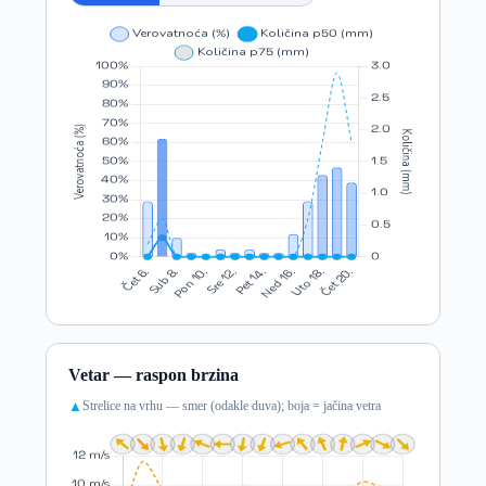
Vetar — raspon brzina
Strelice na vrhu — smer (odakle duva); boja = jačina vetra
▲