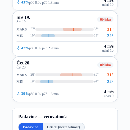
4 m/s
💧 43%
p50 0.0 / p75 1.8 mm
udari 10
Sre 19.
Niska
Sre 19.
31°
27°
35°
MAKS
22°
19°
24°
MIN
4 m/s
💧 47%
p50 0.0 / p75 2.9 mm
udari 10
Čet 20.
Niska
Čet 20.
31°
26°
35°
MAKS
22°
19°
24°
MIN
4 m/s
💧 39%
p50 0.0 / p75 1.8 mm
udari 9
Padavine — verovatnoća
Padavine
CAPE (nestabilnost)