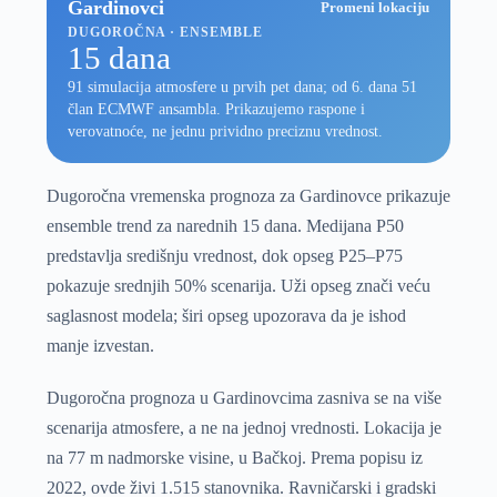
Gardinovci
Promeni lokaciju
DUGOROČNA · ENSEMBLE
15 dana
91 simulacija atmosfere u prvih pet dana; od 6. dana 51
član ECMWF ansambla. Prikazujemo raspone i
verovatnoće, ne jednu prividno preciznu vrednost.
Dugoročna vremenska prognoza za Gardinovce prikazuje
ensemble trend za narednih 15 dana. Medijana P50
predstavlja središnju vrednost, dok opseg P25–P75
pokazuje srednjih 50% scenarija. Uži opseg znači veću
saglasnost modela; širi opseg upozorava da je ishod
manje izvestan.
Dugoročna prognoza u Gardinovcima zasniva se na više
scenarija atmosfere, a ne na jednoj vrednosti. Lokacija je
na 77 m nadmorske visine, u Bačkoj. Prema popisu iz
2022, ovde živi 1.515 stanovnika. Ravničarski i gradski