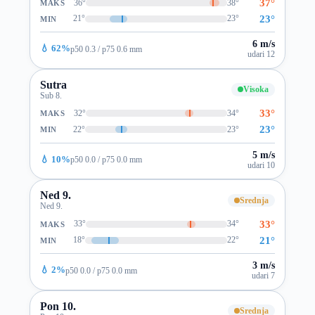
37°
36°
38°
MAKS
23°
21°
23°
MIN
6 m/s
💧 62%
p50 0.3 / p75 0.6 mm
udari 12
Sutra
Visoka
Sub 8.
33°
32°
34°
MAKS
23°
22°
23°
MIN
5 m/s
💧 10%
p50 0.0 / p75 0.0 mm
udari 10
Ned 9.
Srednja
Ned 9.
33°
33°
34°
MAKS
21°
18°
22°
MIN
3 m/s
💧 2%
p50 0.0 / p75 0.0 mm
udari 7
Pon 10.
Srednja