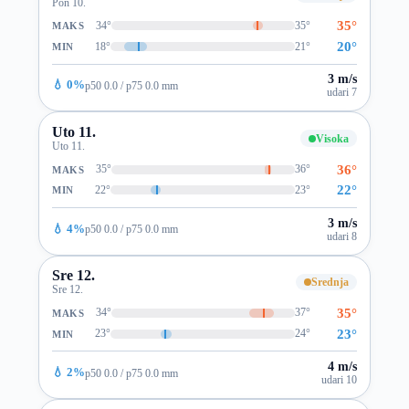
Pon 10.
35°
34°
35°
MAKS
20°
18°
21°
MIN
3 m/s
💧 0%
p50 0.0 / p75 0.0 mm
udari 7
Uto 11.
Visoka
Uto 11.
36°
35°
36°
MAKS
22°
22°
23°
MIN
3 m/s
💧 4%
p50 0.0 / p75 0.0 mm
udari 8
Sre 12.
Srednja
Sre 12.
35°
34°
37°
MAKS
23°
23°
24°
MIN
4 m/s
💧 2%
p50 0.0 / p75 0.0 mm
udari 10