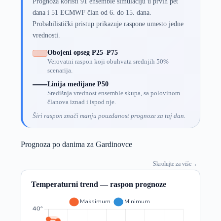
Prognoza koristi 91 ensemble simulaciju u prvih pet
dana i 51 ECMWF član od 6. do 15. dana.
Probabilistički pristup prikazuje raspone umesto jedne
vrednosti.
Obojeni opseg P25–P75
Verovatni raspon koji obuhvata srednjih 50%
scenarija.
Linija medijane P50
Središnja vrednost ensemble skupa, sa polovinom
članova iznad i ispod nje.
Širi raspon znači manju pouzdanost prognoze za taj dan.
Prognoza po danima za Gardinovce
Skrolujte za više
→
Temperaturni trend — raspon prognoze