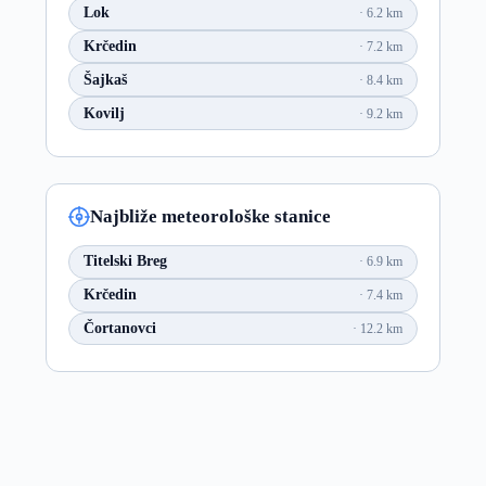
Lok
6.2 km
Krčedin
7.2 km
Šajkaš
8.4 km
Kovilj
9.2 km
Najbliže meteorološke stanice
Titelski Breg
6.9 km
Krčedin
7.4 km
Čortanovci
12.2 km