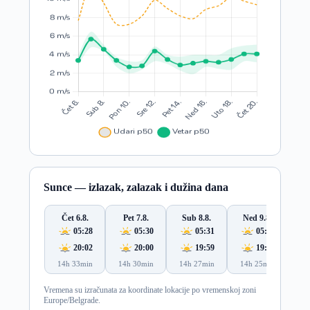
Sunce — izlazak, zalazak i dužina dana
Čet 6.8.
Pet 7.8.
Sub 8.8.
Ned 9.8.
Po
05:28
05:30
05:31
05:32
20:02
20:00
19:59
19:57
14h 33min
14h 30min
14h 27min
14h 25min
14
Vremena su izračunata za koordinate lokacije po vremenskoj zoni
Europe/Belgrade.