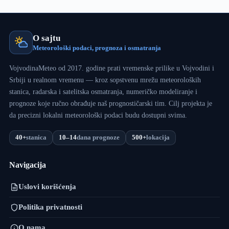
O sajtu
Meteorološki podaci, prognoza i osmatranja
VojvodinaMeteo od 2017. godine prati vremenske prilike u Vojvodini i
Srbiji u realnom vremenu — kroz sopstvenu mrežu meteoroloških
stanica, radarska i satelitska osmatranja, numeričko modeliranje i
prognoze koje ručno obrađuje naš prognostičarski tim. Cilj projekta je
da precizni lokalni meteorološki podaci budu dostupni svima.
40+
stanica
10–14
dana prognoze
500+
lokacija
Navigacija
Uslovi korišćenja
Politika privatnosti
O nama