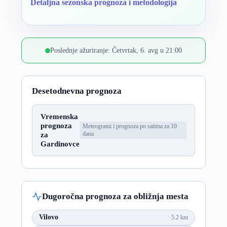
Detaljna sezonska prognoza i metodologija
Poslednje ažuriranje: Četvrtak, 6. avg u 21:00
Desetodnevna prognoza
Vremenska
prognoza
Meteogrami i prognoza po satima za 10
za
dana
Gardinovce
Dugoročna prognoza za obližnja mesta
Vilovo
5.2 km