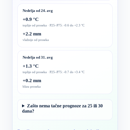
Nedelja od 24. avg
+0.9 °C
toplije od proseka · P25–P75: -0.6 do +2.3 °C
+2.2 mm
vlažnije od proseka
Nedelja od 31. avg
+1.3 °C
toplije od proseka · P25–P75: -0.7 do +3.4 °C
+0.2 mm
blizu proseka
Zašto nema tačne prognoze za 25 ili 30
dana?