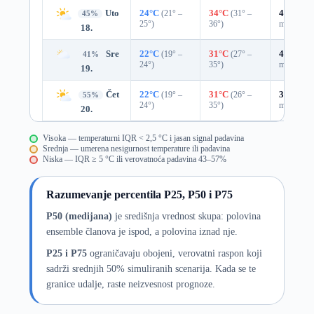
Uto
24°C
(21° –
34°C
(31° –
43%
0.0
45%
25°)
36°)
mm)
18.
Sre
22°C
(19° –
31°C
(27° –
47%
0.0
41%
24°)
35°)
mm)
19.
Čet
22°C
(19° –
31°C
(26° –
39%
0.0
55%
24°)
35°)
mm)
20.
Visoka — temperaturni IQR < 2,5 °C i jasan signal padavina
Srednja — umerena nesigurnost temperature ili padavina
Niska — IQR ≥ 5 °C ili verovatnoća padavina 43–57%
Razumevanje percentila P25, P50 i P75
P50 (medijana)
je središnja vrednost skupa: polovina
ensemble članova je ispod, a polovina iznad nje.
P25 i P75
ograničavaju obojeni, verovatni raspon koji
sadrži srednjih 50% simuliranih scenarija. Kada se te
granice udalje, raste neizvesnost prognoze.