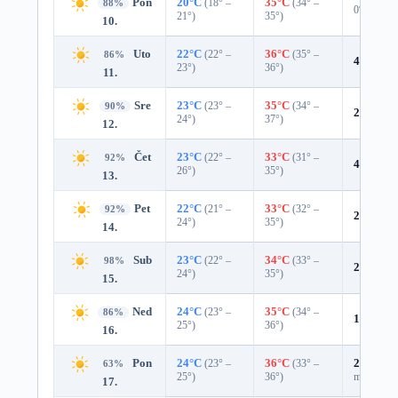
Pon
20°C
(18° –
35°C
(34° –
88%
0%
21°)
35°)
10.
Uto
22°C
(22° –
36°C
(35° –
86%
4%
0.0 
23°)
36°)
11.
Sre
23°C
(23° –
35°C
(34° –
90%
2%
0.0 
24°)
37°)
12.
Čet
23°C
(22° –
33°C
(31° –
92%
4%
0.0 
26°)
35°)
13.
Pet
22°C
(21° –
33°C
(32° –
92%
2%
0.0 
24°)
35°)
14.
Sub
23°C
(22° –
34°C
(33° –
98%
2%
0.0 
24°)
35°)
15.
Ned
24°C
(23° –
35°C
(34° –
86%
12%
0.0
25°)
36°)
16.
Pon
24°C
(23° –
36°C
(33° –
29%
0.0
63%
25°)
36°)
mm)
17.