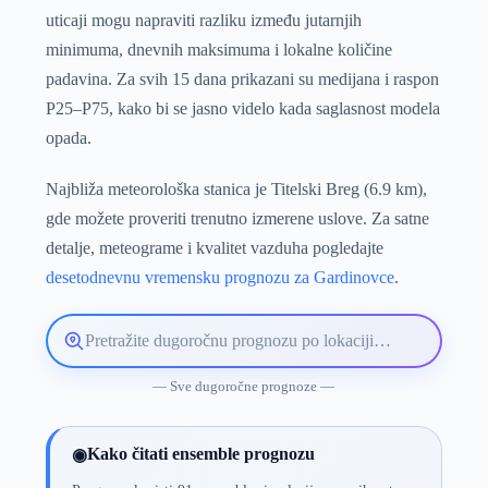
uticaji mogu napraviti razliku između jutarnjih
minimuma, dnevnih maksimuma i lokalne količine
padavina. Za svih 15 dana prikazani su medijana i raspon
P25–P75, kako bi se jasno videlo kada saglasnost modela
opada.
Najbliža meteorološka stanica je Titelski Breg (6.9 km),
gde možete proveriti trenutno izmerene uslove. Za satne
detalje, meteograme i kvalitet vazduha pogledajte
desetodnevnu vremensku prognozu za Gardinovce
.
Pretražite
lokaciju
vremenske
— Sve dugoročne prognoze —
prognoze
Kako čitati ensemble prognozu
◉