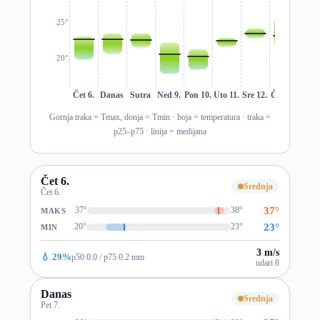
25°
20°
Čet 6.
Danas
Sutra
Ned 9.
Pon 10.
Uto 11.
Sre 12.
Čet 13.
Pet 1
Gornja traka = Tmax, donja = Tmin · boja = temperatura · traka =
p25–p75 · linija = medijana
Čet 6.
Srednja
Čet 6.
37°
37°
38°
MAKS
23°
20°
23°
MIN
3 m/s
💧 29%
p50 0.0 / p75 0.2 mm
udari 8
Danas
Srednja
Pet 7.