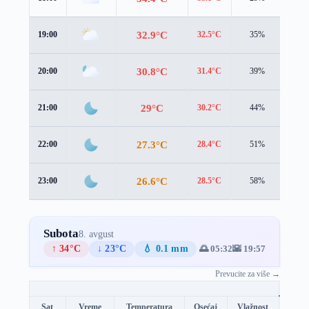
32.9°C
19:00
32.5°C
35%
4.2 
30.8°C
20:00
31.4°C
39%
2.3 
29°C
21:00
30.2°C
44%
1.3 
27.3°C
22:00
28.4°C
51%
1.9 
26.6°C
23:00
28.5°C
58%
1.7 
Subota
8. avgust
↑ 34°C
↓ 23°C
💧 0.1 mm
🌅 05:32
🌇 19:57
Prevucite za više →
Sat
Vreme
Temperatura
Osećaj
Vlažnost
Brzin