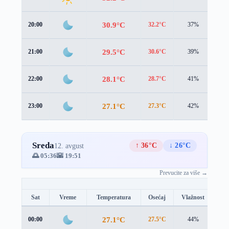
30.9°C
20:00
32.2°C
37%
0.3
29.5°C
21:00
30.6°C
39%
0.6
28.1°C
22:00
28.7°C
41%
1.1
27.1°C
23:00
27.3°C
42%
1.5
Sreda
↑ 36°C
↓ 26°C
12. avgust
🌅 05:36
🌇 19:51
Prevucite za više →
Sat
Vreme
Temperatura
Osećaj
Vlažnost
Br
27.1°C
00:00
27.5°C
44%
1.6