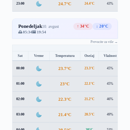
24.7°C
23:00
24.4°C
43%
1.2
Ponedeljak
↑ 34°C
↓ 20°C
10. avgust
🌅 05:34
🌇 19:54
Prevucite za više →
Sat
Vreme
Temperatura
Osećaj
Vlažnost
Br
23.7°C
00:00
23.3°C
45%
1.5
23°C
01:00
22.1°C
45%
1.8
22.3°C
02:00
21.2°C
46%
2.1
21.4°C
03:00
20.5°C
49%
1.8
20.5°C
04:00
20°C
53%
1.3