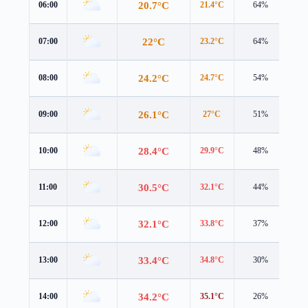
20.7°C
06:00
21.4°C
64%
1.0
22°C
07:00
23.2°C
64%
0.9
24.2°C
08:00
24.7°C
54%
1.7
26.1°C
09:00
27°C
51%
1.6
28.4°C
10:00
29.9°C
48%
1.4
30.5°C
11:00
32.1°C
44%
1.4
32.1°C
12:00
33.8°C
37%
1.7
33.4°C
13:00
34.8°C
30%
2.0
34.2°C
14:00
35.1°C
26%
2.2