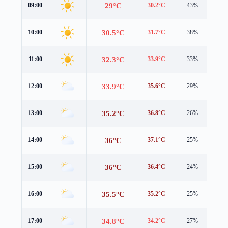
29°C
09:00
30.2°C
43%
1.1
30.5°C
10:00
31.7°C
38%
1.2
32.3°C
11:00
33.9°C
33%
1.4
33.9°C
12:00
35.6°C
29%
1.6
35.2°C
13:00
36.8°C
26%
1.8
36°C
14:00
37.1°C
25%
2.0
36°C
15:00
36.4°C
24%
2.2
35.5°C
16:00
35.2°C
25%
2.4
34.8°C
17:00
34.2°C
27%
2.7