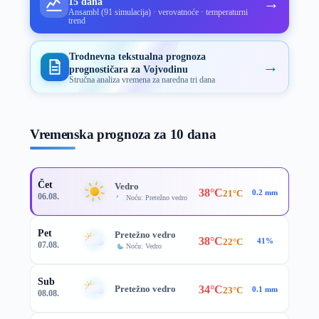
→
15 dana
Ansambl (91 simulacija) · verovatnoće · temperaturni
trend
Trodnevna tekstualna prognoza
→
prognostičara za Vojvodinu
Stručna analiza vremena za naredna tri dana
Vremenska prognoza za 10 dana
Čet
Vedro
38°C
21°C
0.2 mm
06.08.
Noću: Pretežno vedro
Pet
Pretežno vedro
38°C
22°C
41%
07.08.
Noću: Vedro
Sub
34°C
Pretežno vedro
23°C
0.1 mm
08.08.