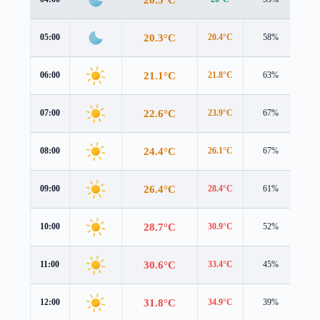
20.3°C
05:00
20.4°C
58%
1.0
21.1°C
06:00
21.8°C
63%
1.1
22.6°C
07:00
23.9°C
67%
1.7
24.4°C
08:00
26.1°C
67%
2.0
26.4°C
09:00
28.4°C
61%
1.9
28.7°C
10:00
30.9°C
52%
1.7
30.6°C
11:00
33.4°C
45%
1.5
31.8°C
12:00
34.9°C
39%
1.3