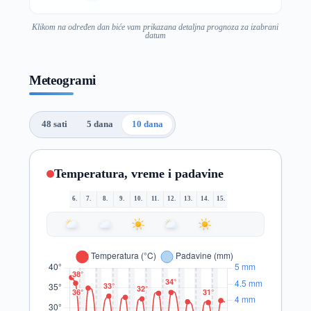
Klikom na određen dan biće vam prikazana detaljna prognoza za izabrani
datum
Meteogrami
48 sati
5 dana
10 dana
Temperatura, vreme i padavine
6.
7.
8.
9.
10.
11.
12.
13.
14.
15.