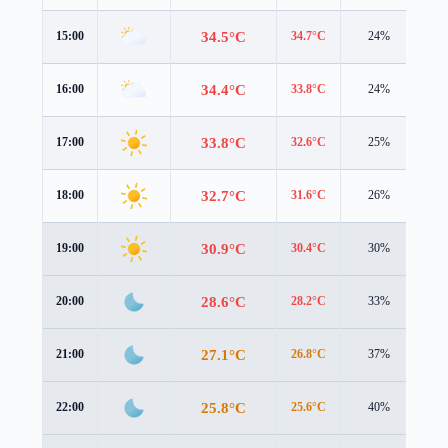
34.5°C
15:00
34.7°C
24%
2.5
34.4°C
16:00
33.8°C
24%
2.7
33.8°C
17:00
32.6°C
25%
2.8
32.7°C
18:00
31.6°C
26%
2.6
30.9°C
19:00
30.4°C
30%
1.7
28.6°C
20:00
28.2°C
33%
1.4
27.1°C
21:00
26.8°C
37%
1.2
25.8°C
22:00
25.6°C
40%
1.1