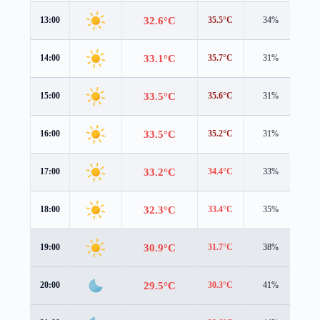
32.6°C
13:00
35.5°C
34%
1.2
33.1°C
14:00
35.7°C
31%
1.1
33.5°C
15:00
35.6°C
31%
1.0
33.5°C
16:00
35.2°C
31%
0.9
33.2°C
17:00
34.4°C
33%
0.8
32.3°C
18:00
33.4°C
35%
1.0
30.9°C
19:00
31.7°C
38%
1.5
29.5°C
20:00
30.3°C
41%
1.7