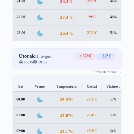
28.4°C
21:00
29.6°C
44%
1.0
27.4°C
22:00
29°C
48%
0.2
26.4°C
23:00
27.8°C
51%
0.7
Utorak
↑ 35°C
↓ 22°C
11. avgust
🌅 05:35
🌇 19:52
Prevucite za više →
Sat
Vreme
Temperatura
Osećaj
Vlažnost
Br
25.5°C
00:00
27.5°C
55%
0.1
24.8°C
01:00
26.4°C
59%
1.2
24.1°C
02:00
25.5°C
64%
2.0