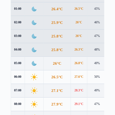
26.4°C
01:00
26.5°C
45%
1.8
25.9°C
02:00
26°C
46%
1.9
25.8°C
03:00
26°C
47%
1.8
25.8°C
04:00
26.3°C
48%
1.6
26°C
05:00
26.8°C
49%
1.4
26.5°C
06:00
27.6°C
50%
1.2
27.1°C
07:00
28.3°C
49%
1.1
27.9°C
08:00
29.1°C
47%
1.1