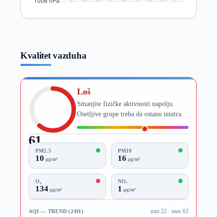
Kvalitet vazduha
Loš
Smanjite fizičke aktivnosti napolju.
Osetljive grupe treba da ostanu unutra.
61
AQI
PM2.5
PM10
10
16
µg/m³
µg/m³
O₃
NO₂
134
1
µg/m³
µg/m³
AQI — TREND (24H)
min 22 · max 63