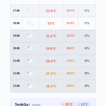
33.9°C
17:00
33.5°C
31%
3.5 m/
33°C
18:00
31.9°C
31%
4.2 m/
32.2°C
19:00
32.5°C
32%
1.6 m/
29.8°C
20:00
29.6°C
36%
2.4 m/
28.4°C
21:00
27.9°C
36%
2.2 m/
27.3°C
22:00
26.8°C
38%
2.0 m/
26.4°C
23:00
25.6°C
38%
2.2 m/
Nedelja
↑ 35°C
↓ 21°C
9. avgust