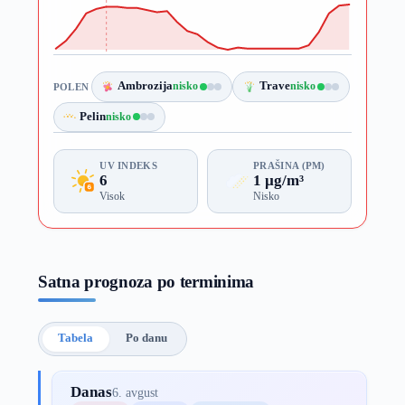
Ambrozija
nisko
Trave
nisko
POLEN
Pelin
nisko
UV INDEKS
PRAŠINA (PM)
6
1 µg/m³
Visok
Nisko
Satna prognoza po terminima
Tabela
Po danu
Danas
6. avgust