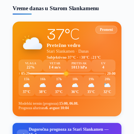
Vreme danas u Starom Slankamenu
37°C
Promeni
Pretežno vedro
Stari Slankamen · Danas
Subjektivno 37°C · ↑38°C ↓21°C
VLAGA
VETAR
PRITISAK
UV
22%
I 4 m/s
1013 hPa
4
↑ 05:29
↓ 20:00
15h
16h
17h
18h
19h
20h
37°C
38°C
37°C
36°C
35°C
32°C
Modelski termin (prognoza):
15:00, 06.08.
Prognoza ažurirana
6. avgust 10:04
Dugoročna prognoza za Stari Slankamen —