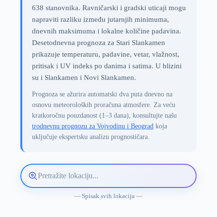
638 stanovnika. Ravničarski i gradski uticaji mogu
napraviti razliku između jutarnjih minimuma,
dnevnih maksimuma i lokalne količine padavina.
Desetodnevna prognoza za Stari Slankamen
prikazuje temperaturu, padavine, vetar, vlažnost,
pritisak i UV indeks po danima i satima. U blizini
su i Slankamen i Novi Slankamen.
Prognoza se ažurira automatski dva puta dnevno na
osnovu meteoroloških proračuna atmosfere. Za veću
kratkoročnu pouzdanost (1–3 dana), konsultujte našu
trodnevnu prognozu za Vojvodinu i Beograd
koja
uključuje ekspertsku analizu prognostičara.
Pretražite
lokaciju
vremenske
— Spisak svih lokacija —
prognoze