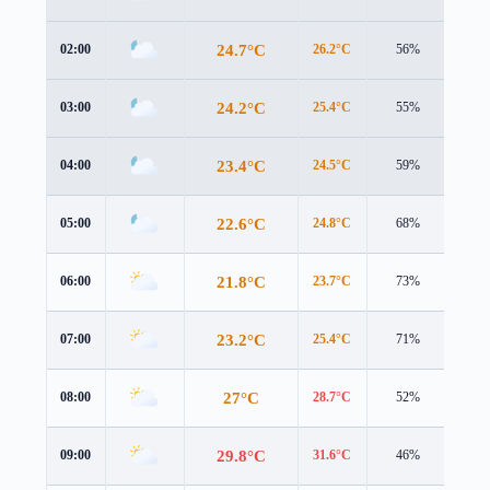
24.7°C
02:00
26.2°C
56%
0.6 
24.2°C
03:00
25.4°C
55%
0.5 
23.4°C
04:00
24.5°C
59%
1.1 
22.6°C
05:00
24.8°C
68%
0.2 
21.8°C
06:00
23.7°C
73%
0.8 
23.2°C
07:00
25.4°C
71%
1.2 
27°C
08:00
28.7°C
52%
1.1 
29.8°C
09:00
31.6°C
46%
1.4 