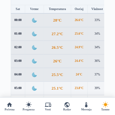
Sat
Vreme
Temperatura
Osećaj
Vlažnost
Br
28°C
00:00
26.6°C
33%
3.0
27.2°C
01:00
25.6°C
34%
2.9
26.5°C
02:00
24.9°C
34%
2.9
26°C
03:00
24.4°C
36%
2.9
25.5°C
04:00
24°C
37%
2.8
25.1°C
05:00
23.8°C
39%
2.9
25°C
06:00
23.6°C
41%
3.0
Početna
Prognoza
Vesti
Radar
Merenja
Tamno