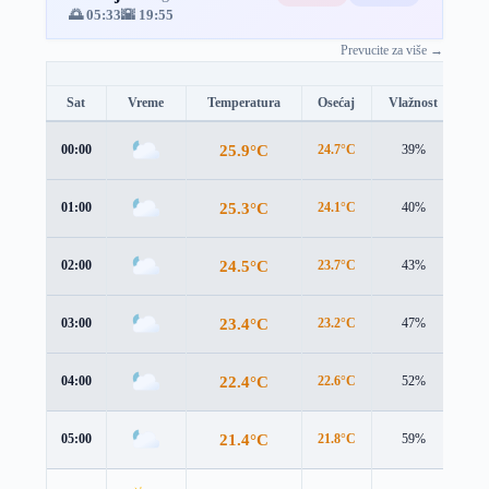
🌅 05:33
🌇 19:55
Prevucite za više →
Sat
Vreme
Temperatura
Osećaj
Vlažnost
Br
25.9°C
00:00
24.7°C
39%
2.8
25.3°C
01:00
24.1°C
40%
2.7
24.5°C
02:00
23.7°C
43%
2.2
23.4°C
03:00
23.2°C
47%
1.3
22.4°C
04:00
22.6°C
52%
0.9
21.4°C
05:00
21.8°C
59%
1.1