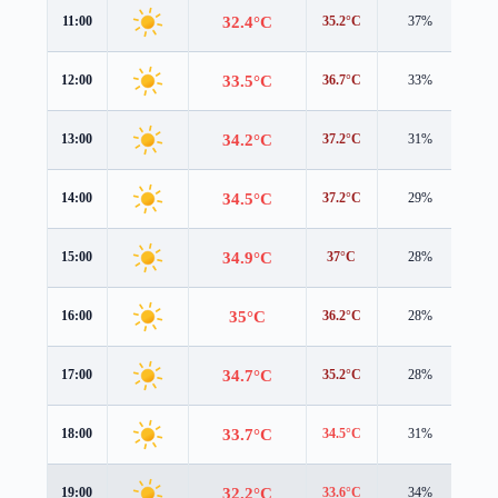
32.4°C
11:00
35.2°C
37%
0.5
33.5°C
12:00
36.7°C
33%
0.5
34.2°C
13:00
37.2°C
31%
0.7
34.5°C
14:00
37.2°C
29%
0.9
34.9°C
15:00
37°C
28%
1.0
35°C
16:00
36.2°C
28%
1.2
34.7°C
17:00
35.2°C
28%
1.2
33.7°C
18:00
34.5°C
31%
0.8
32.2°C
19:00
33.6°C
34%
0.2