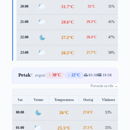
31.7°C
20:00
32°C
31%
1.
28.6°C
21:00
29.3°C
41%
1.
27.2°C
22:00
28.4°C
47%
0.
26.5°C
23:00
27.7°C
50%
0.
Petak
↑ 38°C
↓ 22°C
🌅 05:30
🌇 19:58
7. avgust
Prevucite za više →
Sat
Vreme
Temperatura
Osećaj
Vlažnost
Brz
26°C
00:00
27.6°C
53%
0.8 
25.5°C
01:00
27.1°C
55%
0.8 