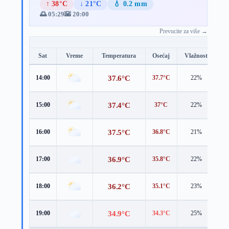
↑ 38°C
↓ 21°C
💧 0.2 mm
🌅 05:29
🌇 20:00
Prevucite za više →
Sat
Vreme
Temperatura
Osećaj
Vlažnost
Br
37.6°C
14:00
37.7°C
22%
3.
37.4°C
15:00
37°C
22%
3.
37.5°C
16:00
36.8°C
21%
3.
36.9°C
17:00
35.8°C
22%
3.
36.2°C
18:00
35.1°C
23%
3.
34.9°C
19:00
34.3°C
25%
2.