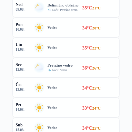
Ned
Delimično oblačno
35°C
21°C
09.08.
Noću: Pretežno vedro
Pon
34°C
Vedro
20°C
10.08.
Uto
35°C
Vedro
22°C
11.08.
Sre
Pretežno vedro
36°C
26°C
12.08.
Noću: Vedro
Čet
34°C
Vedro
25°C
13.08.
Pet
33°C
Vedro
24°C
14.08.
Sub
34°C
Vedro
25°C
15.08.