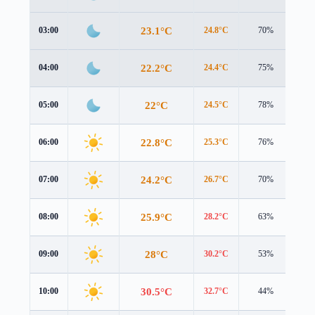
23.1°C
03:00
24.8°C
70%
1.9
22.2°C
04:00
24.4°C
75%
1.2
22°C
05:00
24.5°C
78%
0.8
22.8°C
06:00
25.3°C
76%
0.9
24.2°C
07:00
26.7°C
70%
1.2
25.9°C
08:00
28.2°C
63%
1.3
28°C
09:00
30.2°C
53%
1.1
30.5°C
10:00
32.7°C
44%
0.7