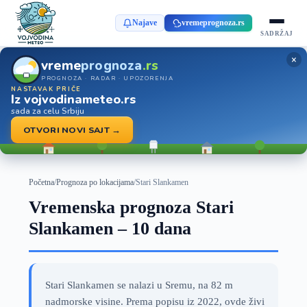
Najave
vremeprognoza.rs
SADRŽAJ
×
vreme
prognoza
.rs
PROGNOZA · RADAR · UPOZORENJA
NASTAVAK PRIČE
Iz vojvodinameteo.rs
sada za celu Srbiju
OTVORI NOVI SAJT →
Početna
/
Prognoza po lokacijama
/
Stari Slankamen
Vremenska prognoza Stari
Slankamen – 10 dana
Stari Slankamen se nalazi u Sremu, na 82 m
nadmorske visine. Prema popisu iz 2022, ovde živi