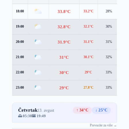
33.8°C
18:00
33.2°C
28%
2.9
32.8°C
19:00
32.1°C
30%
3.1
31.9°C
20:00
31.1°C
31%
3.2
31°C
21:00
30.1°C
32%
3.2
30°C
22:00
29°C
33%
3.1
29°C
23:00
27.8°C
33%
3.1
Četvrtak
↑ 34°C
↓ 25°C
13. avgust
🌅 05:38
🌇 19:49
Prevucite za više →