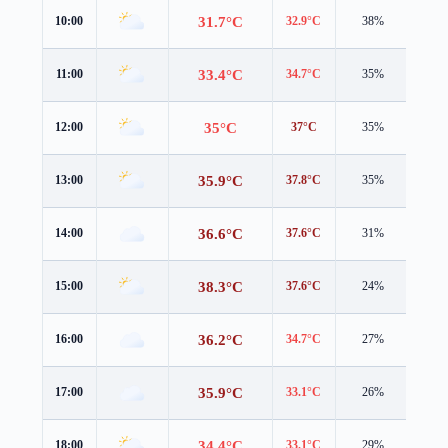
31.7°C
10:00
32.9°C
38%
1.3 
33.4°C
11:00
34.7°C
35%
2.2 
35°C
12:00
37°C
35%
3.6 
35.9°C
13:00
37.8°C
35%
4.3 
36.6°C
14:00
37.6°C
31%
4.1 
38.3°C
15:00
37.6°C
24%
5.4 
36.2°C
16:00
34.7°C
27%
5.4 
35.9°C
17:00
33.1°C
26%
7.3 
34.4°C
18:00
33.1°C
29%
4.9 