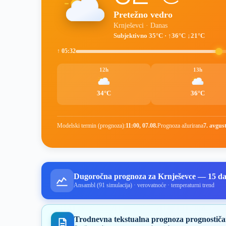
Pretežno vedro
Krnješevci · Danas
Subjektivno 35°C · ↑36°C ↓21°C
↑ 05:32
12h
13h
34°C
36°C
Modelski termin (prognoza):
11:00, 07.08.
Prognoza ažurirana
7. avgus
Dugoročna prognoza za Krnješevce — 15 d
Ansambl (91 simulacija) · verovatnoće · temperaturni trend
Trodnevna tekstualna prognoza prognostiča