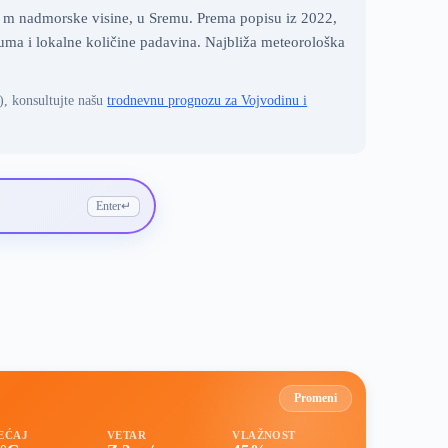
 m nadmorske visine, u Sremu. Prema popisu iz 2022,
uma i lokalne količine padavina. Najbliža meteorološka
), konsultujte našu
trodnevnu prognozu za Vojvodinu i
Enter
↵
Promeni
EĆAJ
VETAR
VLAŽNOST