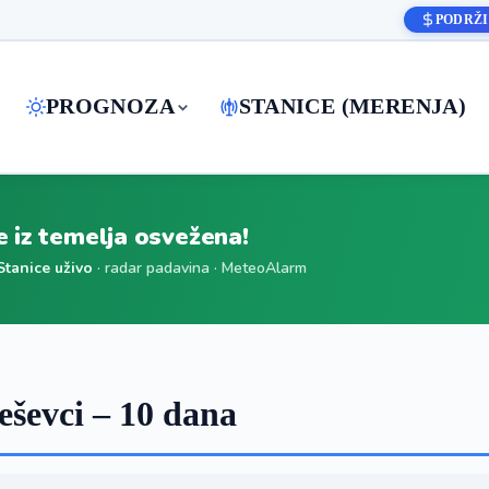
PODRŽI
PROGNOZA
STANICE (MERENJA)
je iz temelja osvežena!
Stanice uživo
· radar padavina · MeteoAlarm
ševci – 10 dana