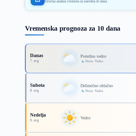
Stručna analiza vremena za naredna tri dana
Vremenska prognoza za 10 dana
Danas
Pretežno vedro
7. avg
Noću: Vedro
Subota
Delimično oblačno
8. avg
Noću: Vedro
Nedelja
Vedro
9. avg