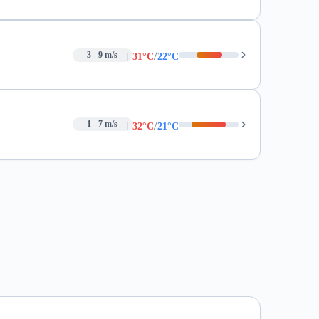
/
3 - 9 m/s
31°C
22°C
/
1 - 7 m/s
32°C
21°C