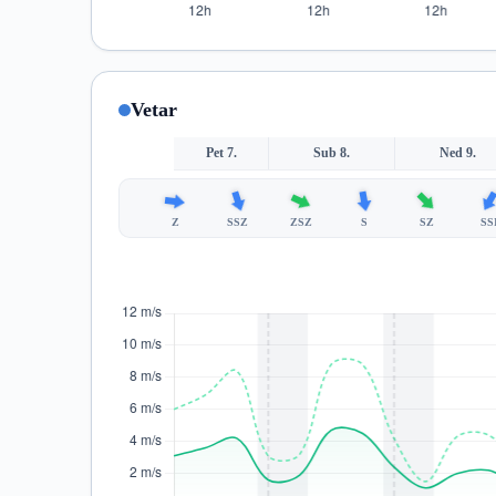
Vetar
Pet 7.
Sub 8.
Ned 9.
Z
SSZ
ZSZ
S
SZ
SS