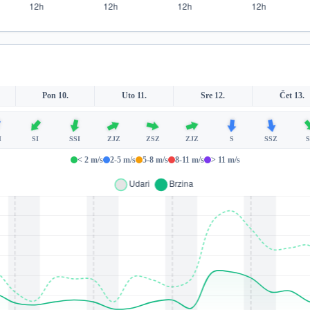
Pon 10.
Uto 11.
Sre 12.
Čet 13.
I
SI
SSI
ZJZ
ZSZ
ZJZ
S
SSZ
< 2 m/s
2-5 m/s
5-8 m/s
8-11 m/s
> 11 m/s