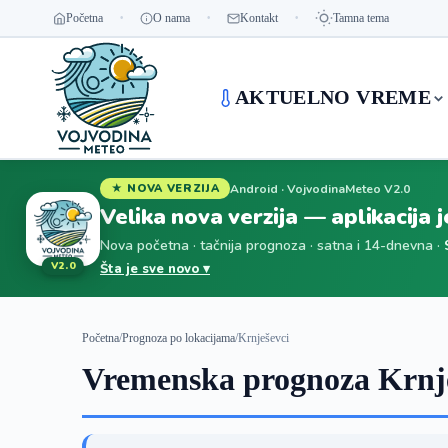
Početna
O nama
Kontakt
Tamna tema
AKTUELNO VREME
Android · VojvodinaMeteo V2.0
★ NOVA VERZIJA
Velika nova verzija — aplikacija 
Nova početna · tačnija prognoza · satna i 14-dnevna ·
V2.0
Šta je sve novo ▾
Početna
/
Prognoza po lokacijama
/
Krnješevci
Vremenska prognoza Krnje