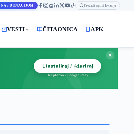
 NAS DONACIJOM
Pretraži sajt ili lokaciju
VESTI
ČITAONICA
APK
✕
⤓
Instaliraj / Ažuriraj
Besplatno · Google Play