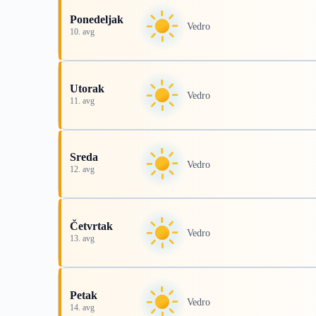
Ponedeljak
Vedro
10. avg
Utorak
Vedro
11. avg
Sreda
Vedro
12. avg
Četvrtak
Vedro
13. avg
Petak
Vedro
14. avg