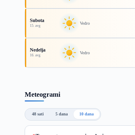
Subota
Vedro
15. avg
Nedelja
Vedro
16. avg
Meteogrami
48 sati
5 dana
10 dana