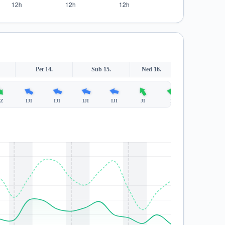
Pet 14.
Sub 15.
Ned 16.
SZ
IJI
IJI
IJI
IJI
JI
I