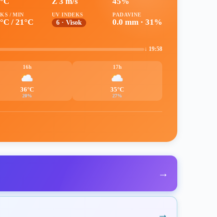
5°C
Z 3 m/s
45%
KS / MIN
UV INDEKS
PADAVINE
°C / 21°C
0.0 mm · 31%
6 · Visok
↓ 19:58
16h
17h
36°C
35°C
20%
27%
→
→