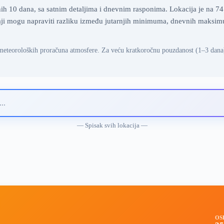
 10 dana, sa satnim detaljima i dnevnim rasponima. Lokacija je na 74
caji mogu napraviti razliku između jutarnjih minimuma, dnevnih maksim
meteoroloških proračuna atmosfere. Za veću kratkoročnu pouzdanost (1–3 dana
— Spisak svih lokacija —
OS