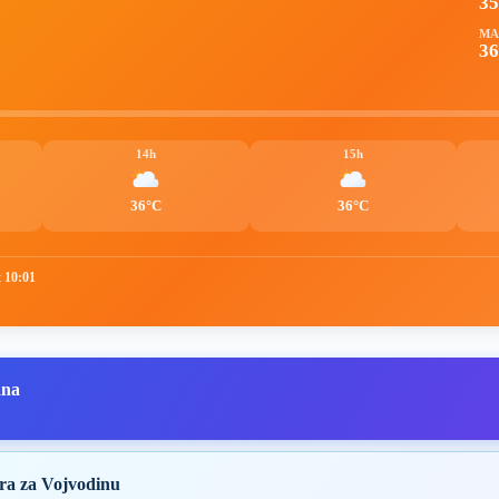
3
MA
36
14h
15h
36°C
36°C
t 10:01
ana
ra za Vojvodinu