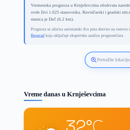
Vremenska prognoza u Krnješevcima obuhvata narednih
ovde živi 1.025 stanovnika. Ravničarski i gradski uti
stanica je Deč (6.2 km).
Prognoza se ažurira automatski dva puta dnevno na osnovu 
Beograd
koja uključuje ekspertsku analizu prognostičara.
Pretražite
lokaciju
vremenske
prognoze
Vreme danas u Krnješevcima
32°C