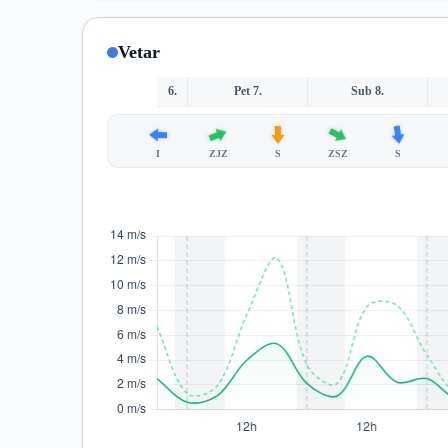
Vetar
6.
Pet 7.
Sub 8.
I
ZJZ
S
ZSZ
S