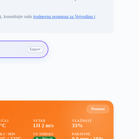
), konsultujte našu
trodnevnu prognozu za Vojvodinu i
Enter
↵
Promeni
EĆAJ
VETAR
VLAŽNOST
1°C
IJI 2 m/s
33%
KS / MIN
UV INDEKS
PADAVINE
°C / 22°C
0.0 mm · 10%