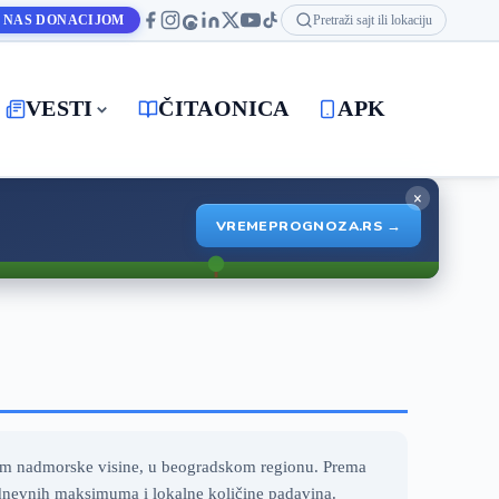
 NAS DONACIJOM
Pretraži sajt ili lokaciju
VESTI
ČITAONICA
APK
×
VREMEPROGNOZA.RS →
5 m nadmorske visine, u beogradskom regionu. Prema
, dnevnih maksimuma i lokalne količine padavina.