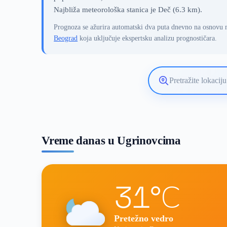
Najbliža meteorološka stanica je Deč (6.3 km).
Prognoza se ažurira automatski dva puta dnevno na osnovu 
Beograd
koja uključuje ekspertsku analizu prognostičara.
Pretražite
lokaciju
vremenske
prognoze
Vreme danas u Ugrinovcima
31°C
Pretežno vedro