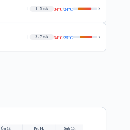
/
1 - 5 m/s
34°C
24°C
/
2 - 7 m/s
34°C
25°C
Čet 13.
Pet 14.
Sub 15.