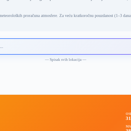
meteoroloških proračuna atmosfere. Za veću kratkoročnu pouzdanost (1–3 dana
— Spisak svih lokacija —
OS
3
MA
38