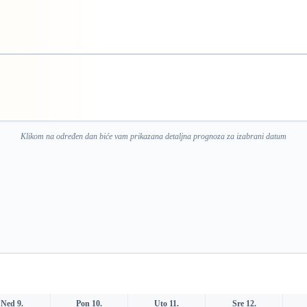
Klikom na određen dan biće vam prikazana detaljna prognoza za izabrani datum
Ned 9.
Pon 10.
Uto 11.
Sre 12.