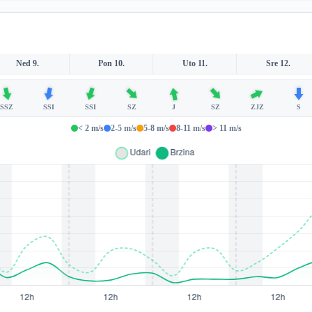
Ned 9.
Pon 10.
Uto 11.
Sre 12.
SSZ
SSI
SSI
SZ
J
SZ
ZJZ
S
< 2 m/s
2-5 m/s
5-8 m/s
8-11 m/s
> 11 m/s