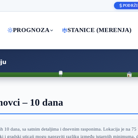
PODRŽI
PROGNOZA
STANICE (MERENJA)
ju
ovci – 10 dana
10 dana, sa satnim detaljima i dnevnim rasponima. Lokacija je na 7
ki i gradski uticaji mogu napraviti razliku između jutarnjih minimuma