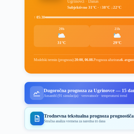
Ugrinovci · Danas
Subjektivno 31°C · ↑38°C ↓22°C
↑ 05:30
20h
21h
31°C
29°C
Modelski termin (prognoza):
20:00, 06.08.
Prognoza ažurirana
6. avgus
Dugoročna prognoza za Ugrinovce — 15 da
Ansambl (91 simulacija) · verovatnoće · temperaturni trend
Trodnevna tekstualna prognoza prognostiča
Stručna analiza vremena za naredna tri dana