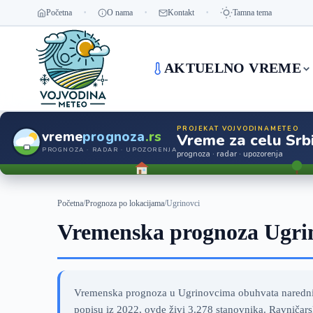
Početna
O nama
Kontakt
Tamna tema
AKTUELNO VREME
PROJEKAT VOJVODINAMETEO
vreme
prognoza
.rs
Vreme za celu Srbi
PROGNOZA · RADAR · UPOZORENJA
prognoza · radar · upozorenja
Početna
/
Prognoza po lokacijama
/
Ugrinovci
Vremenska prognoza Ugrin
Vremenska prognoza u Ugrinovcima obuhvata narednih 
popisu iz 2022, ovde živi 3.278 stanovnika. Ravničars