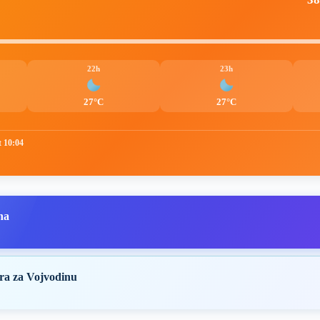
22h
23h
27°C
27°C
t 10:04
na
ra za Vojvodinu