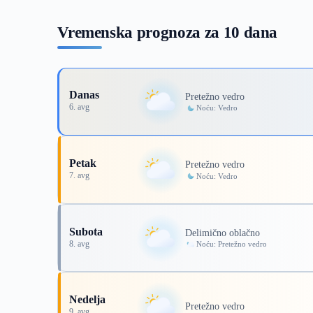
Vremenska prognoza za 10 dana
Danas
Pretežno vedro
6. avg
Noću: Vedro
Petak
Pretežno vedro
7. avg
Noću: Vedro
Subota
Delimično oblačno
8. avg
Noću: Pretežno vedro
Nedelja
Pretežno vedro
9. avg