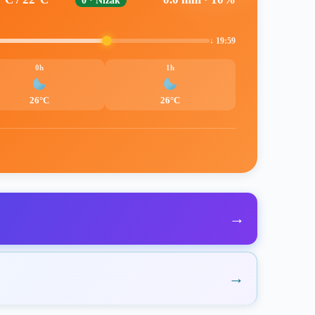
0 · Nizak
↓ 19:59
0h
1h
26°C
26°C
→
→