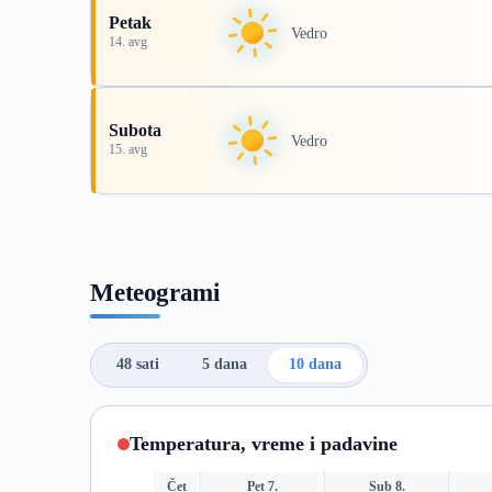
Petak
Vedro
14. avg
Subota
Vedro
15. avg
Meteogrami
48 sati
5 dana
10 dana
Temperatura, vreme i padavine
Čet
Pet 7.
Sub 8.