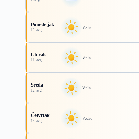
Ponedeljak
Vedro
10. avg
Utorak
Vedro
11. avg
Sreda
Vedro
12. avg
Četvrtak
Vedro
13. avg