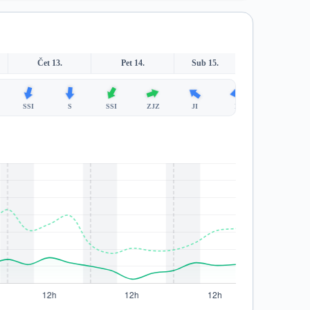
Čet 13.
Pet 14.
Sub 15.
SSI
S
SSI
ZJZ
JI
I