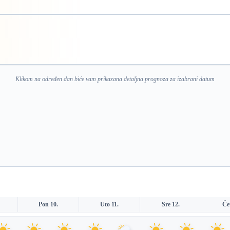
Klikom na određen dan biće vam prikazana detaljna prognoza za izabrani datum
Pon 10.
Uto 11.
Sre 12.
Če