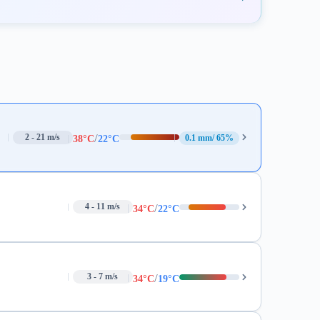
/
2 - 21 m/s
0.1 mm
65%
38°C
22°C
/
4 - 11 m/s
34°C
22°C
/
3 - 7 m/s
34°C
19°C