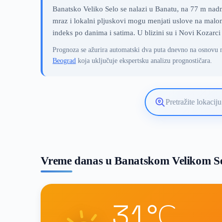
Banatsko Veliko Selo se nalazi u Banatu, na 77 m nadm
mraz i lokalni pljuskovi mogu menjati uslove na malom
indeks po danima i satima. U blizini su i Novi Kozarci
Prognoza se ažurira automatski dva puta dnevno na osnovu 
Beograd
koja uključuje ekspertsku analizu prognostičara.
Pretražite
lokaciju
vremenske
prognoze
Vreme danas u Banatskom Velikom S
31°C