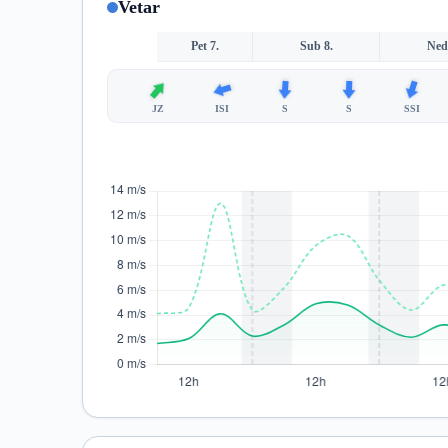
Vetar
Pet 7.
Sub 8.
Ned
JZ
ISI
S
S
SSI