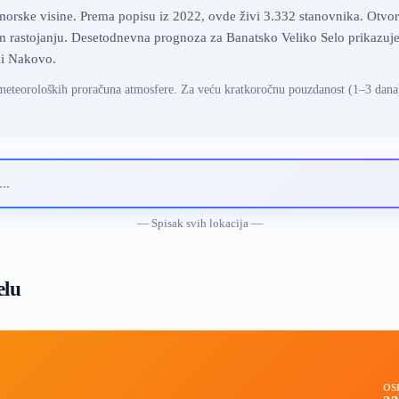
orske visine. Prema popisu iz 2022, ovde živi 3.332 stanovnika. Otvore
 rastojanju. Desetodnevna prognoza za Banatsko Veliko Selo prikazuje t
 i Nakovo.
meteoroloških proračuna atmosfere. Za veću kratkoročnu pouzdanost (1–3 dana
— Spisak svih lokacija —
elu
OS