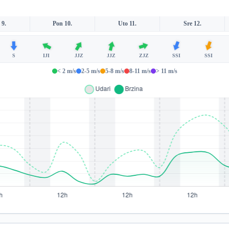
 9.
Pon 10.
Uto 11.
Sre 12.
S
IJI
JJZ
JJZ
ZJZ
SSI
SSI
< 2 m/s
2-5 m/s
5-8 m/s
8-11 m/s
> 11 m/s