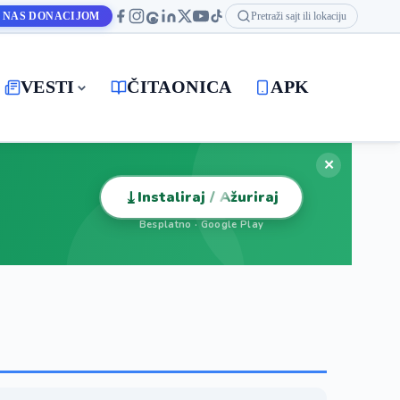
 NAS DONACIJOM
Pretraži sajt ili lokaciju
VESTI
ČITAONICA
APK
✕
⤓
Instaliraj / Ažuriraj
Besplatno · Google Play