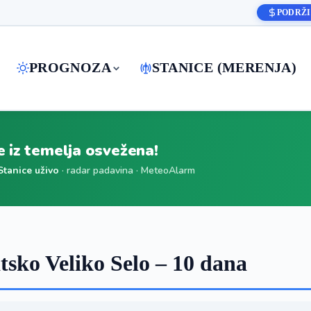
PODRŽI
PROGNOZA
STANICE (MERENJA)
je iz temelja osvežena!
Stanice uživo
· radar padavina · MeteoAlarm
sko Veliko Selo – 10 dana