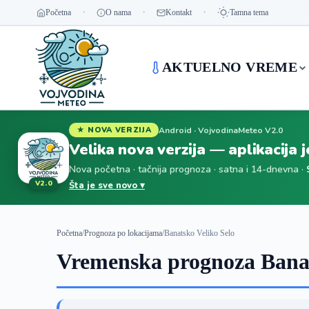
Početna
O nama
Kontakt
Tamna tema
AKTUELNO VREME
Android · VojvodinaMeteo V2.0
★ NOVA VERZIJA
Velika nova verzija — aplikacija 
Nova početna · tačnija prognoza · satna i 14-dnevna ·
V2.0
Šta je sve novo ▾
Početna
/
Prognoza po lokacijama
/
Banatsko Veliko Selo
Vremenska prognoza Banat