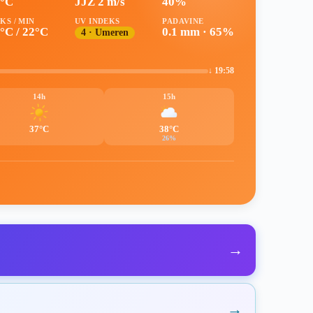
3°C
JJZ 2 m/s
40%
KS / MIN
UV INDEKS
PADAVINE
°C / 22°C
0.1 mm · 65%
4 · Umeren
↓ 19:58
14h
15h
37°C
38°C
26%
→
→