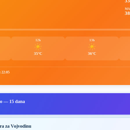
3
MA
38
12h
13h
35°C
36°C
t 22:05
lo — 15 dana
ra za Vojvodinu