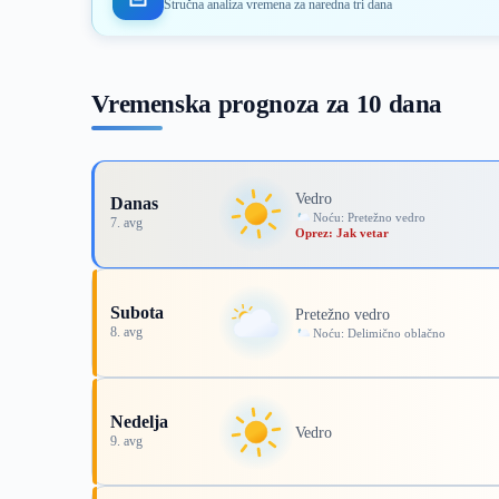
Stručna analiza vremena za naredna tri dana
Vremenska prognoza za 10 dana
Vedro
Danas
Noću: Pretežno vedro
7. avg
Oprez: Jak vetar
Subota
Pretežno vedro
8. avg
Noću: Delimično oblačno
Nedelja
Vedro
9. avg