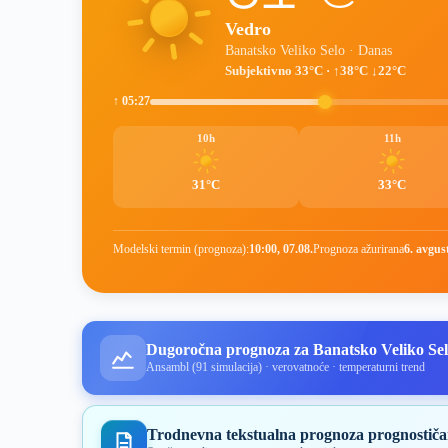
Vedro
Banatsko Veliko Selo · Danas
Subjektivno 33°C · ↑38°C ↓22°C
↑ 05:27
10h
11h
31°C
33°C
Modelski termin (prognoza):
10:00, 07.08.
Prognoza ažurirana
6. avgus
Dugoročna prognoza za Banatsko Veliko Se
Ansambl (91 simulacija) · verovatnoće · temperaturni trend
Trodnevna tekstualna prognoza prognostiča