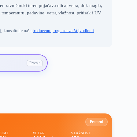
n ravničarski teren pojačava uticaj vetra, dok magla,
emperaturu, padavine, vetar, vlažnost, pritisak i UV
), konsultujte našu
trodnevnu prognozu za Vojvodinu i
Enter
↵
Promeni
EĆAJ
VETAR
VLAŽNOST