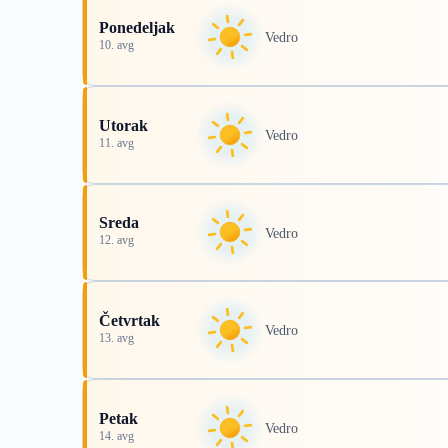
Ponedeljak
Vedro
10. avg
Utorak
Vedro
11. avg
Sreda
Vedro
12. avg
Četvrtak
Vedro
13. avg
Petak
Vedro
14. avg