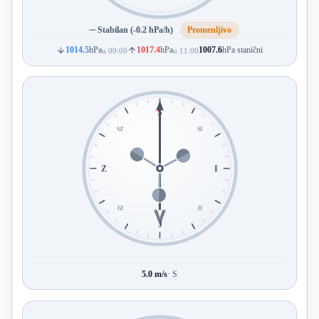
Stabilan (-0.2 hPa/h)
Promenljivo
1014.5
hPa
1017.4
hPa
1007.6
hPa stanični
u 00:00
u 11:00
S
SZ
SI
Z
I
JZ
JI
J
5.0 m/s
· S