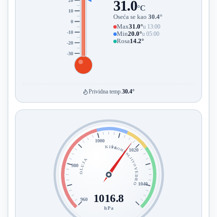
20
31.0
°C
10
Oseća se kao
30.4°
0
Max
31.0°
u 13:00
-10
Min
20.0°
u 05:00
Rosa
14.2°
-20
-30
Prividna temp.
30.4°
1000
KIŠA
PROMENLJIVO
1020
OLUJA
980
VEDRO
1040
1016.8
960
hPa