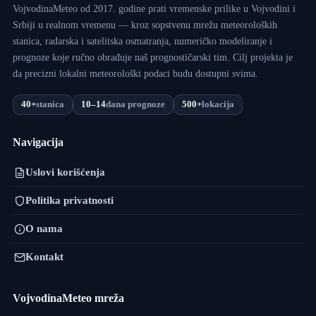
VojvodinaMeteo od 2017. godine prati vremenske prilike u Vojvodini i
Srbiji u realnom vremenu — kroz sopstvenu mrežu meteoroloških
stanica, radarska i satelitska osmatranja, numeričko modeliranje i
prognoze koje ručno obrađuje naš prognostičarski tim. Cilj projekta je
da precizni lokalni meteorološki podaci budu dostupni svima.
40+
stanica
10–14
dana prognoze
500+
lokacija
Navigacija
Uslovi korišćenja
Politika privatnosti
O nama
Kontakt
VojvodinaMeteo mreža