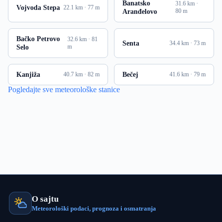
Banatsko
31.6 km ·
Vojvoda Stepa
22.1 km · 77 m
Aranđelovo
80 m
Bačko Petrovo
32.6 km · 81
Senta
34.4 km · 73 m
Selo
m
Kanjiža
Bečej
40.7 km · 82 m
41.6 km · 79 m
Pogledajte sve meteorološke stanice
O sajtu
Meteorološki podaci, prognoza i osmatranja