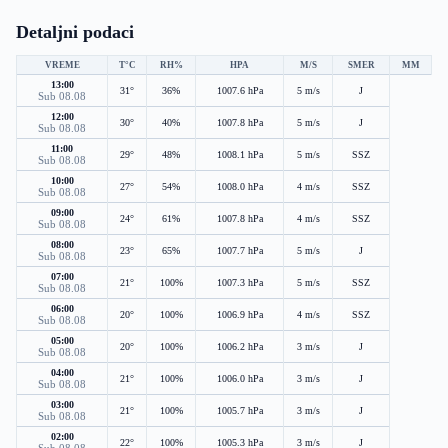
Detaljni podaci
VREME
T°C
RH%
HPA
M/S
SMER
MM
13:00
31°
36%
1007.6 hPa
5 m/s
J
Sub 08.08
12:00
30°
40%
1007.8 hPa
5 m/s
J
Sub 08.08
11:00
29°
48%
1008.1 hPa
5 m/s
SSZ
Sub 08.08
10:00
27°
54%
1008.0 hPa
4 m/s
SSZ
Sub 08.08
09:00
24°
61%
1007.8 hPa
4 m/s
SSZ
Sub 08.08
08:00
23°
65%
1007.7 hPa
5 m/s
J
Sub 08.08
07:00
21°
100%
1007.3 hPa
5 m/s
SSZ
Sub 08.08
06:00
20°
100%
1006.9 hPa
4 m/s
SSZ
Sub 08.08
05:00
20°
100%
1006.2 hPa
3 m/s
J
Sub 08.08
04:00
21°
100%
1006.0 hPa
3 m/s
J
Sub 08.08
03:00
21°
100%
1005.7 hPa
3 m/s
J
Sub 08.08
02:00
22°
100%
1005.3 hPa
3 m/s
J