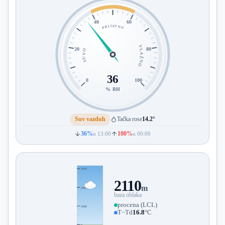
40
60
PRIJATNO
VLAŽNO
20
80
SUVO
36
0
100
% RH
Suv vazduh
Tačka rose
14.2°
36%
100%
u 13:00
u 00:00
3000
2110
m
2000
baza oblaka
procena (LCL)
1000
T−Td
16.8
°C
0