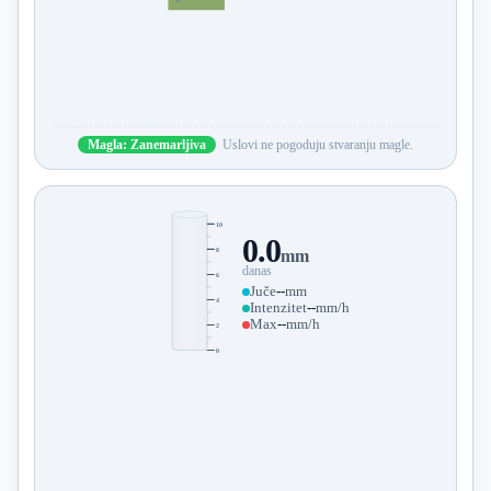
Magla: Zanemarljiva
Uslovi ne pogoduju stvaranju magle.
10
0.0
8
mm
danas
6
Juče
--
mm
4
Intenzitet
--
mm/h
Max
--
mm/h
2
0