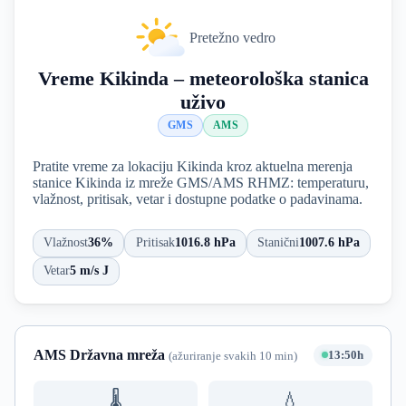
Pretežno vedro
Vreme Kikinda – meteorološka stanica
uživo
GMS
AMS
Pratite vreme za lokaciju Kikinda kroz aktuelna merenja
stanice Kikinda iz mreže GMS/AMS RHMZ: temperaturu,
vlažnost, pritisak, vetar i dostupne podatke o padavinama.
Vlažnost
36%
Pritisak
1016.8 hPa
Stanični
1007.6 hPa
Vetar
5 m/s J
AMS Državna mreža
13:50h
(ažuriranje svakih 10 min)
🌡️
💧