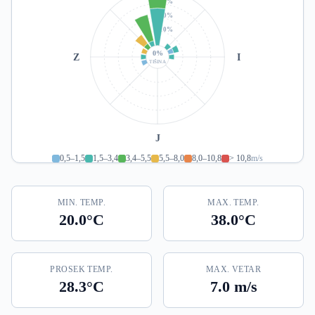
30%
20%
10%
0%
Z
I
TIŠINA
J
0,5–1,5
1,5–3,4
3,4–5,5
5,5–8,0
8,0–10,8
> 10,8
m/s
MIN. TEMP.
MAX. TEMP.
20.0°C
38.0°C
PROSEK TEMP.
MAX. VETAR
28.3°C
7.0 m/s