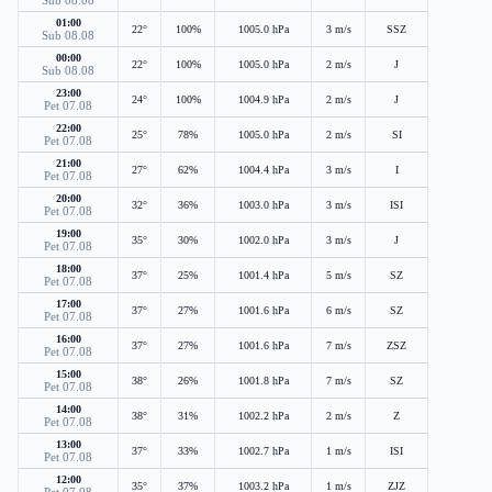
Sub 08.08
01:00
22°
100%
1005.0 hPa
3 m/s
SSZ
Sub 08.08
00:00
22°
100%
1005.0 hPa
2 m/s
J
Sub 08.08
23:00
24°
100%
1004.9 hPa
2 m/s
J
Pet 07.08
22:00
25°
78%
1005.0 hPa
2 m/s
SI
Pet 07.08
21:00
27°
62%
1004.4 hPa
3 m/s
I
Pet 07.08
20:00
32°
36%
1003.0 hPa
3 m/s
ISI
Pet 07.08
19:00
35°
30%
1002.0 hPa
3 m/s
J
Pet 07.08
18:00
37°
25%
1001.4 hPa
5 m/s
SZ
Pet 07.08
17:00
37°
27%
1001.6 hPa
6 m/s
SZ
Pet 07.08
16:00
37°
27%
1001.6 hPa
7 m/s
ZSZ
Pet 07.08
15:00
38°
26%
1001.8 hPa
7 m/s
SZ
Pet 07.08
14:00
38°
31%
1002.2 hPa
2 m/s
Z
Pet 07.08
13:00
37°
33%
1002.7 hPa
1 m/s
ISI
Pet 07.08
12:00
35°
37%
1003.2 hPa
1 m/s
ZJZ