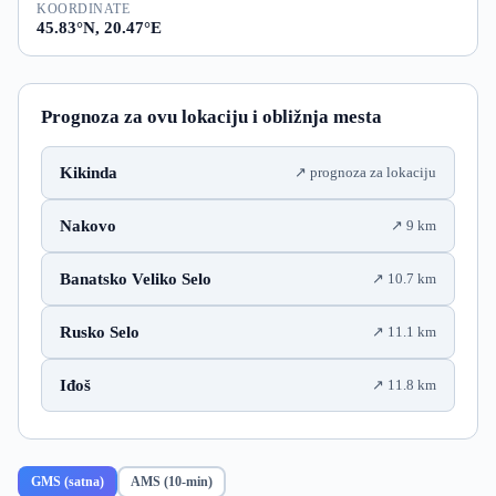
KOORDINATE
45.83°N, 20.47°E
Prognoza za ovu lokaciju i obližnja mesta
Kikinda
prognoza za lokaciju
Nakovo
9 km
Banatsko Veliko Selo
10.7 km
Rusko Selo
11.1 km
Iđoš
11.8 km
GMS (satna)
AMS (10-min)