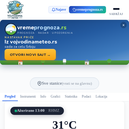
Najave
vremeprognoza.rs
SADRŽAJ
×
vreme
prognoza
.rs
PROGNOZA · RADAR · UPOZORENJA
NASTAVAK PRIČE
Iz vojvodinameteo.rs
sada za celu Srbiju
OTVORI NOVI SAJT →
Sve stanice
(vrati se na glavnu)
Pregled
Instrumenti
Info
Grafici
Statistika
Podaci
Lokacija
Ažurirano 13:00
RHMZ
31°C