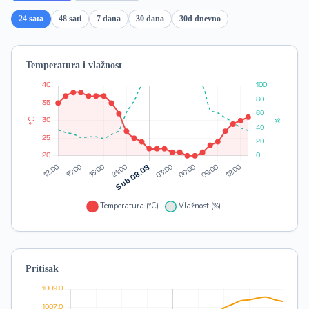
24 sata
48 sati
7 dana
30 dana
30d dnevno
Temperatura i vlažnost
Pritisak