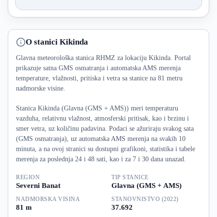
O stanici Kikinda
Glavna meteorološka stanica RHMZ za lokaciju Kikinda. Portal
prikazuje satna GMS osmatranja i automatska AMS merenja
temperature, vlažnosti, pritiska i vetra sa stanice na 81 metru
nadmorske visine.
Stanica Kikinda (Glavna (GMS + AMS)) meri temperaturu
vazduha, relativnu vlažnost, atmosferski pritisak, kao i brzinu i
smer vetra, uz količinu padavina. Podaci se ažuriraju svakog sata
(GMS osmatranja), uz automatska AMS merenja na svakih 10
minuta, a na ovoj stranici su dostupni grafikoni, statistika i tabele
merenja za poslednja 24 i 48 sati, kao i za 7 i 30 dana unazad.
REGION
TIP STANICE
Severni Banat
Glavna (GMS + AMS)
NADMORSKA VISINA
STANOVNISTVO (2022)
81 m
37.692