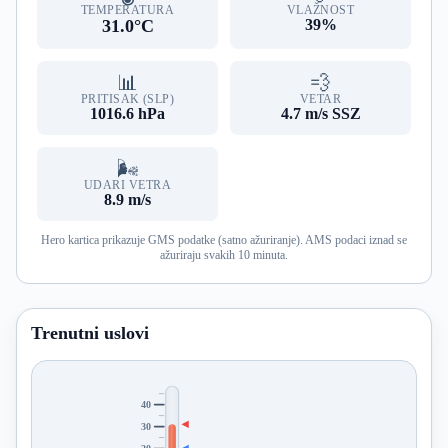
TEMPERATURA
VLAŽNOST
31.0°C
39%
📊
💨
PRITISAK (SLP)
VETAR
1016.6 hPa
4.7 m/s SSZ
🌬️
UDARI VETRA
8.9 m/s
Hero kartica prikazuje GMS podatke (satno ažuriranje). AMS podaci iznad se
ažuriraju svakih 10 minuta.
Trenutni uslovi
40
30