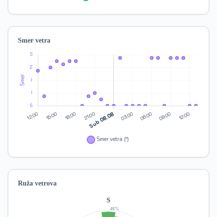
Smer vetra
Ruža vetrova
S
40%