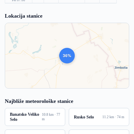
Pet 07.08
Lokacija stanice
1008
Najbliže meteorološke stanice
Banatsko Veliko
10.8 km · 77
Rusko Selo
11.2 km · 74 m
Selo
m