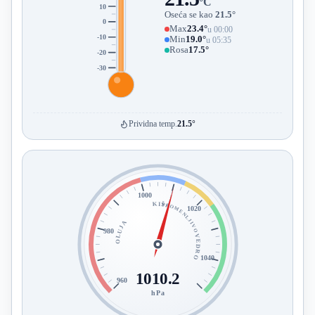
°C
10
Oseća se kao
21.5°
0
Max
23.4°
u 00:00
-10
Min
19.0°
u 05:35
Rosa
17.5°
-20
-30
Prividna temp.
21.5°
1000
KIŠA
PROMENLJIVO
1020
OLUJA
980
VEDRO
1040
1010.2
960
hPa