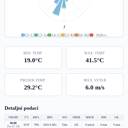
J
0,5–1,5
1,5–3,4
3,4–5,5
5,5–8,0
8,0–10,8
> 10,8
m/s
MIN. TEMP.
MAX. TEMP.
19.0°C
41.5°C
PROSEK TEMP.
MAX. VETAR
29.2°C
6.0 m/s
Detaljni podaci
VREME
T°C
RH%
HPA
M/S
SMER
MM/H
MM
UK.
06:00
19.8°
79%
1010.0 hPa
Tiho
JJZ
0 mm/h
0 mm
0 mm
Pet 07.08