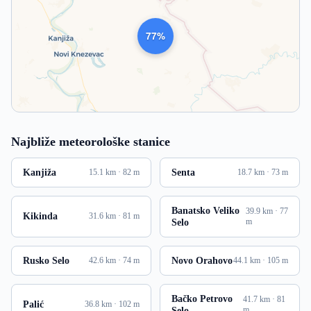
1010
Najbliže meteorološke stanice
Kanjiža
Senta
15.1 km · 82 m
18.7 km · 73 m
Banatsko Veliko
39.9 km · 77
Kikinda
31.6 km · 81 m
Selo
m
Rusko Selo
Novo Orahovo
42.6 km · 74 m
44.1 km · 105 m
Bačko Petrovo
41.7 km · 81
Palić
36.8 km · 102 m
Selo
m