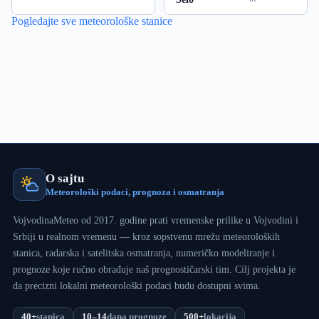
Pogledajte sve meteorološke stanice
O sajtu
Meteorološki podaci, prognoza i osmatranja
VojvodinaMeteo od 2017. godine prati vremenske prilike u Vojvodini i
Srbiji u realnom vremenu — kroz sopstvenu mrežu meteoroloških
stanica, radarska i satelitska osmatranja, numeričko modeliranje i
prognoze koje ručno obrađuje naš prognostičarski tim. Cilj projekta je
da precizni lokalni meteorološki podaci budu dostupni svima.
40+
stanica
10–14
dana prognoze
500+
lokacija