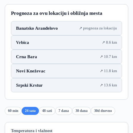
Prognoza za ovu lokaciju i obližnja mesta
Banatsko Aranđelovo
prognoza za lokaciju
Vrbica
8.6 km
Crna Bara
10.7 km
Novi Kneževac
11.8 km
Srpski Krstur
13.6 km
60 min
24 sata
48 sati
7 dana
30 dana
30d dnevno
Temperatura i vlažnost