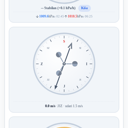
Stabilan (+0.1 hPa/h)
Kiša
1009.6
hPa
1010.5
hPa
u 02:45
u 06:25
S
SZ
SI
Z
I
JZ
JI
J
0.0 m/s
· JJZ · udari 1.5 m/s