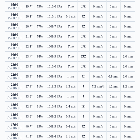
05:00
19.7°
79%
1010.0 hPa
Tiho
JJZ
0 mm/h
0 mm
0 mm
Pet 07.08
04:00
20.1°
79%
1010.1 hPa
0.1 m/s
JZ
0 mm/h
0 mm
0 mm
Pet 07.08
03:00
20.7°
77%
1009.7 hPa
Tiho
JZ
0 mm/h
0 mm
0 mm
Pet 07.08
02:00
21.1°
74%
1009.9 hPa
Tiho
JJZ
0 mm/h
0 mm
0 mm
Pet 07.08
01:00
22.1°
69%
1009.9 hPa
Tiho
JJZ
0 mm/h
0 mm
0 mm
Pet 07.08
00:00
23.4°
68%
1009.9 hPa
Tiho
ZJZ
0 mm/h
0 mm
2.0 mm
Pet 07.08
23:00
23.5°
69%
1010.0 hPa
Tiho
JJZ
0 mm/h
0 mm
2.0 mm
Čet 06.08
22:00
25.6°
58%
1009.8 hPa
1 m/s
JJI
0 mm/h
0.8 mm
2.0 mm
Čet 06.08
21:00
27.8°
51%
1011.3 hPa
1.3 m/s
J
7.2 mm/h
1.2 mm
1.2 mm
Čet 06.08
20:00
33.2°
28%
1009.0 hPa
1 m/s
J
0 mm/h
0 mm
0 mm
Čet 06.08
19:00
32.9°
31%
1010.8 hPa
2.4 m/s
ISI
0 mm/h
0 mm
0 mm
Čet 06.08
18:00
33.2°
34%
1009.2 hPa
0.9 m/s
I
0 mm/h
0 mm
0 mm
Čet 06.08
17:00
40.7°
19%
1008.9 hPa
0.6 m/s
JZ
0 mm/h
0 mm
0 mm
Čet 06.08
16:00
41.5°
19%
1009.6 hPa
1.1 m/s
JZ
0 mm/h
0 mm
0 mm
Čet 06.08