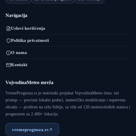
Navigacija
Uslovi korišćenja
Politika privatnosti
O nama
Kontakt
VojvodinaMeteo mreža
VremePrognoza.rs je sestrinski projekat VojvodinaMeteo tima: isti
pristup — precizni lokalni podaci, numeričko modeliranje i sopstvena
obrada — proširen na celu Srbiju, sa više od 120 meteoroloških stanica i
prognozom za 2.400+ lokacija.
vremeprognoza.rs