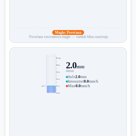
Magla: Povećana
Povećana verovatnoća magle — vazduh blizu zasićenja.
10
2.0
8
mm
danas
6
Juče
2.0
mm
4
Intenzitet
0.0
mm/h
Max
0.0
mm/h
2
juče
0