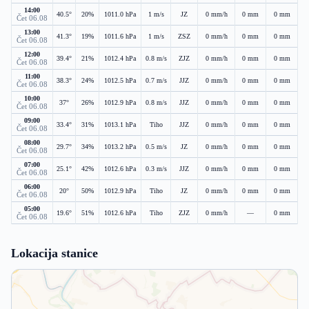
14:00
40.5°
20%
1011.0 hPa
1 m/s
JZ
0 mm/h
0 mm
0 mm
Čet 06.08
13:00
41.3°
19%
1011.6 hPa
1 m/s
ZSZ
0 mm/h
0 mm
0 mm
Čet 06.08
12:00
39.4°
21%
1012.4 hPa
0.8 m/s
ZJZ
0 mm/h
0 mm
0 mm
Čet 06.08
11:00
38.3°
24%
1012.5 hPa
0.7 m/s
JJZ
0 mm/h
0 mm
0 mm
Čet 06.08
10:00
37°
26%
1012.9 hPa
0.8 m/s
JJZ
0 mm/h
0 mm
0 mm
Čet 06.08
09:00
33.4°
31%
1013.1 hPa
Tiho
JJZ
0 mm/h
0 mm
0 mm
Čet 06.08
08:00
29.7°
34%
1013.2 hPa
0.5 m/s
JZ
0 mm/h
0 mm
0 mm
Čet 06.08
07:00
25.1°
42%
1012.6 hPa
0.3 m/s
JJZ
0 mm/h
0 mm
0 mm
Čet 06.08
06:00
20°
50%
1012.9 hPa
Tiho
JZ
0 mm/h
0 mm
0 mm
Čet 06.08
05:00
19.6°
51%
1012.6 hPa
Tiho
ZJZ
0 mm/h
—
0 mm
Čet 06.08
Lokacija stanice