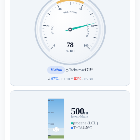
40
60
PRIJATNO
VLAŽNO
20
80
SUVO
78
0
100
% RH
Vlažno
Tačka rose
17.5°
67%
82%
u 01:10
u 05:30
3000
500
m
2000
baza oblaka
procena (LCL)
1000
T−Td
4.0
°C
0