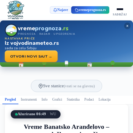
Najave
vremeprognoza.rs
SADRŽAJ
×
vreme
prognoza
.rs
PROGNOZA · RADAR · UPOZORENJA
NASTAVAK PRIČE
Iz vojvodinameteo.rs
sada za celu Srbiju
OTVORI NOVI SAJT →
Sve stanice
(vrati se na glavnu)
Pregled
Instrumenti
Info
Grafici
Statistika
Podaci
Lokacija
Ažurirano 06:49
WU
Vreme Banatsko Aranđelovo –