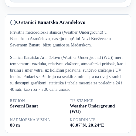
O stanici Banatsko Aranđelovo
Privatna meteorološka stanica (Weather Underground) u
Banatskom Aranđelovu, naselju u opštini Novi Kneževac u
Severnom Banatu, blizu granice sa Mađarskom.
Stanica Banatsko Aranđelovo (Weather Underground (WU)) meri
temperaturu vazduha, relativnu vlažnost, atmosferski pritisak, kao i
brzinu i smer vetra, uz količinu padavina, sunčevo zračenje i UV
indeks. Podaci se ažuriraju na svakih 5 minuta, a na ovoj stranici
su dostupni grafikoni, statistika i tabele merenja za poslednja 24 i
48 sati, kao i za 7 i 30 dana unazad.
REGION
TIP STANICE
Severni Banat
Weather Underground
(WU)
NADMORSKA VISINA
KOORDINATE
80 m
46.07°N, 20.24°E