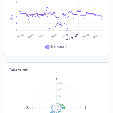
Ruža vetrova
S
15%
10%
5%
61%
Z
I
TIŠINA