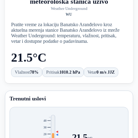
meteorološka stanica uživo
Weather Underground
WU
Pratite vreme za lokaciju Banatsko Aranđelovo kroz
aktuelna merenja stanice Banatsko Aranđelovo iz mreže
Weather Underground: temperaturu, vlažnost, pritisak,
vetar i dostupne podatke o padavinama.
21.5°C
Vlažnost
78%
Pritisak
1010.2 hPa
Vetar
0 m/s JJZ
Trenutni uslovi
40
30
20
21.5