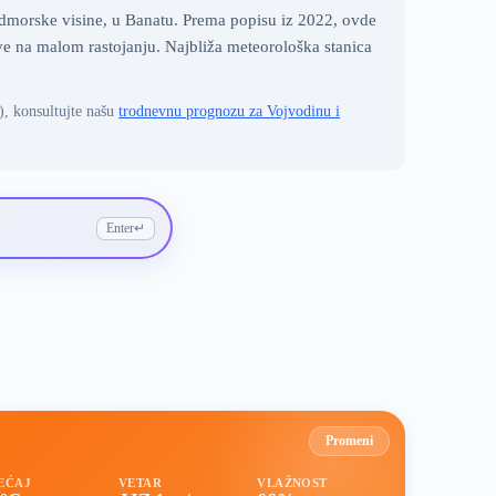
dmorske visine, u Banatu. Prema popisu iz 2022, ovde
ove na malom rastojanju. Najbliža meteorološka stanica
), konsultujte našu
trodnevnu prognozu za Vojvodinu i
Enter
↵
Promeni
EĆAJ
VETAR
VLAŽNOST