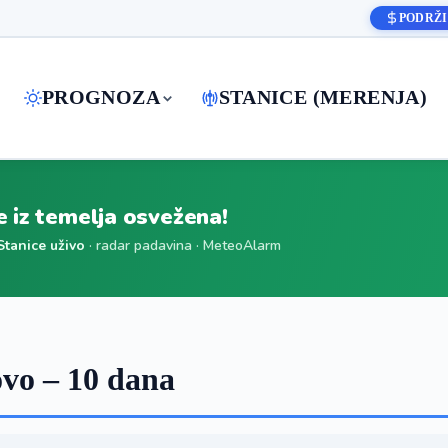
PODRŽI
PROGNOZA
STANICE (MERENJA)
je iz temelja osvežena!
Stanice uživo
· radar padavina · MeteoAlarm
vo – 10 dana