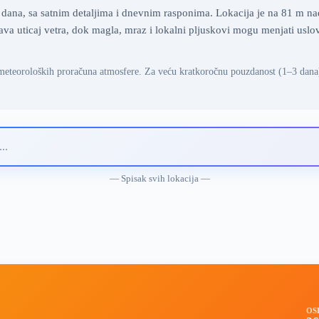
na, sa satnim detaljima i dnevnim rasponima. Lokacija je na 81 m na
ava uticaj vetra, dok magla, mraz i lokalni pljuskovi mogu menjati usl
meteoroloških proračuna atmosfere. Za veću kratkoročnu pouzdanost (1–3 dana
— Spisak svih lokacija —
OS