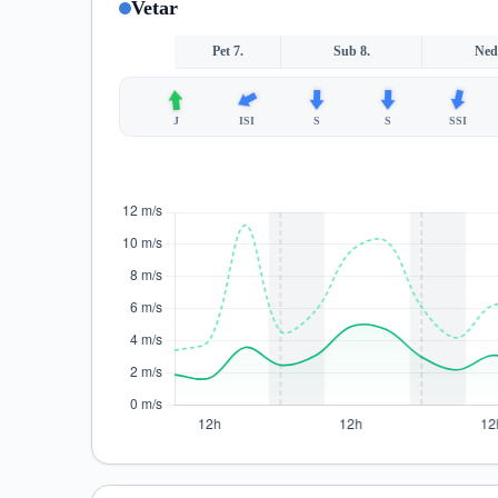
Vetar
Pet 7.
Sub 8.
Ned
J
ISI
S
S
SSI