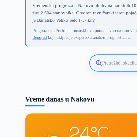
Vremenska prognoza u Nakovu obuhvata narednih 10 da
živi 2.604 stanovnika. Otvoren ravničarski teren pojač
je Banatsko Veliko Selo (7.7 km).
Prognoza se ažurira automatski dva puta dnevno na osnovu 
Beograd
koja uključuje ekspertsku analizu prognostičara.
Pretražite
lokaciju
vremenske
prognoze
Vreme danas u Nakovu
24°C