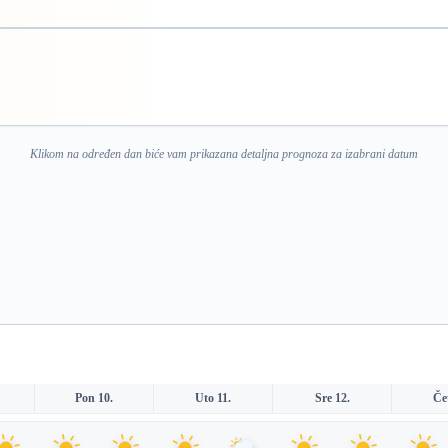
Klikom na određen dan biće vam prikazana detaljna prognoza za izabrani datum
Pon 10.
Uto 11.
Sre 12.
Če