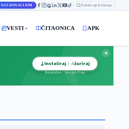
 NAS DONACIJOM
Pretraži sajt ili lokaciju
VESTI
ČITAONICA
APK
✕
⤓
Instaliraj / Ažuriraj
Besplatno · Google Play