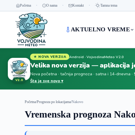
Početna
O nama
Kontakt
Tamna tema
AKTUELNO VREME
Android · VojvodinaMeteo V2.0
★ NOVA VERZIJA
Velika nova verzija — aplikacija 
Nova početna · tačnija prognoza · satna i 14-dnevna ·
V2.0
Šta je sve novo ▾
Početna
/
Prognoza po lokacijama
/
Nakovo
Vremenska prognoza Nako