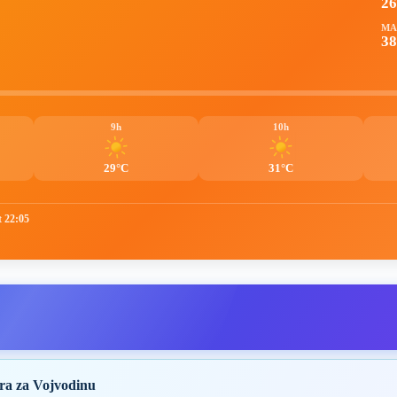
2
MA
38
9h
10h
29°C
31°C
t 22:05
ra za Vojvodinu