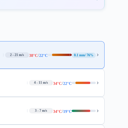
/
2 - 21 m/s
0.1 mm
76%
38°C
22°C
/
4 - 11 m/s
34°C
22°C
/
3 - 7 m/s
34°C
19°C