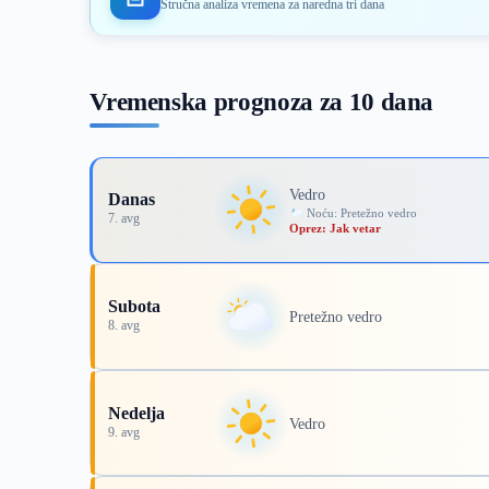
Stručna analiza vremena za naredna tri dana
Vremenska prognoza za 10 dana
Vedro
Danas
Noću: Pretežno vedro
7. avg
Oprez: Jak vetar
Subota
Pretežno vedro
8. avg
Nedelja
Vedro
9. avg