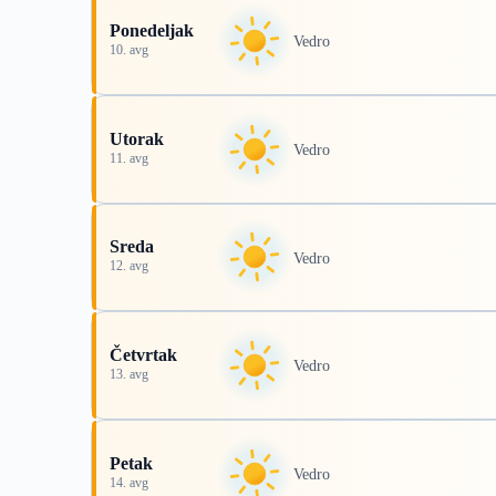
Ponedeljak
Vedro
10. avg
Utorak
Vedro
11. avg
Sreda
Vedro
12. avg
Četvrtak
Vedro
13. avg
Petak
Vedro
14. avg