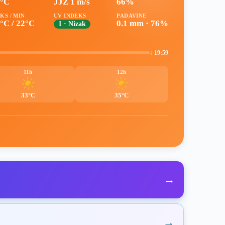
6°C
JJZ 1 m/s
66%
KS / MIN
UV INDEKS
PADAVINE
°C / 22°C
0.1 mm · 76%
1 · Nizak
↓ 19:59
11h
12h
33°C
35°C
→
→