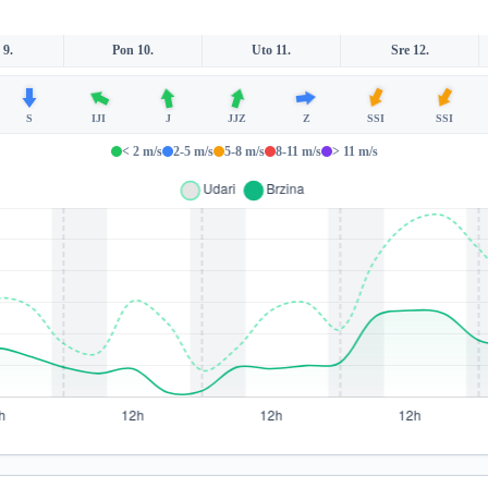
 9.
Pon 10.
Uto 11.
Sre 12.
S
IJI
J
JJZ
Z
SSI
SSI
< 2 m/s
2-5 m/s
5-8 m/s
8-11 m/s
> 11 m/s