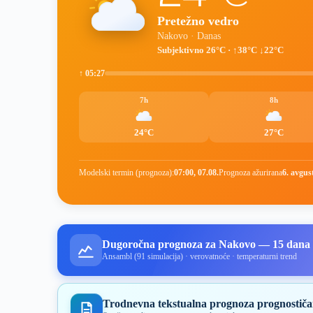
Pretežno vedro
Nakovo · Danas
Subjektivno 26°C · ↑38°C ↓22°C
↑ 05:27
7h
8h
24°C
27°C
Modelski termin (prognoza):
07:00, 07.08.
Prognoza ažurirana
6. avgus
Dugoročna prognoza za Nakovo — 15 dana
Ansambl (91 simulacija) · verovatnoće · temperaturni trend
Trodnevna tekstualna prognoza prognostiča