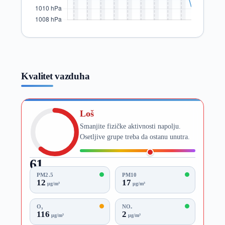
Kvalitet vazduha
Loš
Smanjite fizičke aktivnosti napolju.
Osetljive grupe treba da ostanu unutra.
61
AQI
PM2.5
PM10
12
17
µg/m³
µg/m³
O₃
NO₂
116
2
µg/m³
µg/m³