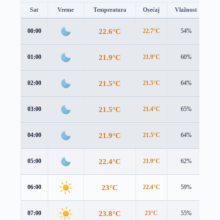
Sat
Vreme
Temperatura
Osećaj
Vlažnost
Br
22.6°C
00:00
22.7°C
54%
1.5
21.9°C
01:00
21.9°C
60%
2.3
21.5°C
02:00
21.5°C
64%
2.8
21.5°C
03:00
21.4°C
65%
3.3
21.9°C
04:00
21.5°C
64%
3.6
22.4°C
05:00
21.9°C
62%
3.9
23°C
06:00
22.4°C
59%
4.1
23.8°C
07:00
23°C
55%
4.2