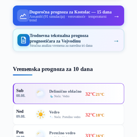
Dugoročna prognoza za Kostolac — 15 dana
→
Ansambl (91 simulacija) · verovatnoće · temperaturni
trend
Trodnevna tekstualna prognoza
→
prognostičara za Vojvodinu
Stručna analiza vremena za naredna tri dana
Vremenska prognoza za 10 dana
Sub
Delimično oblačno
32°C
21°C
08.08.
Noću: Vedro
Ned
Vedro
32°C
18°C
09.08.
Noću: Pretežno vedro
Pon
Pretežno vedro
33°C
16°C