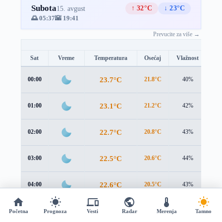
Subota
↑ 32°C
↓ 23°C
15. avgust
🌅 05:37
🌇 19:41
Prevucite za više →
Sat
Vreme
Temperatura
Osećaj
Vlažnost
Br
23.7°C
00:00
21.8°C
40%
3.3
23.1°C
01:00
21.2°C
42%
3.3
22.7°C
02:00
20.8°C
43%
3.4
22.5°C
03:00
20.6°C
44%
3.6
22.6°C
04:00
20.5°C
43%
3.8
22.9°C
05:00
20.6°C
43%
4.2
Početna
Prognoza
Vesti
Radar
Merenja
Tamno