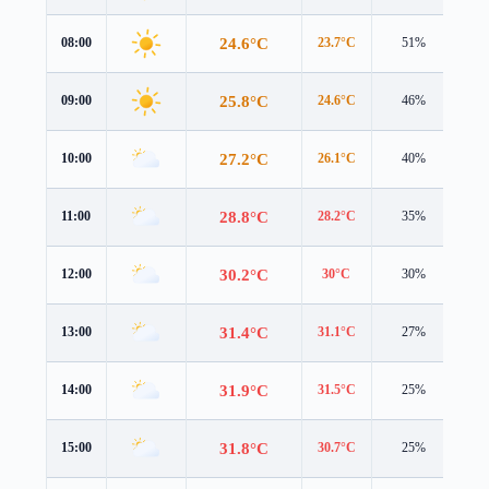
24.6°C
08:00
23.7°C
51%
4.3
25.8°C
09:00
24.6°C
46%
4.2
27.2°C
10:00
26.1°C
40%
4.1
28.8°C
11:00
28.2°C
35%
3.9
30.2°C
12:00
30°C
30%
3.7
31.4°C
13:00
31.1°C
27%
3.6
31.9°C
14:00
31.5°C
25%
3.5
31.8°C
15:00
30.7°C
25%
3.5