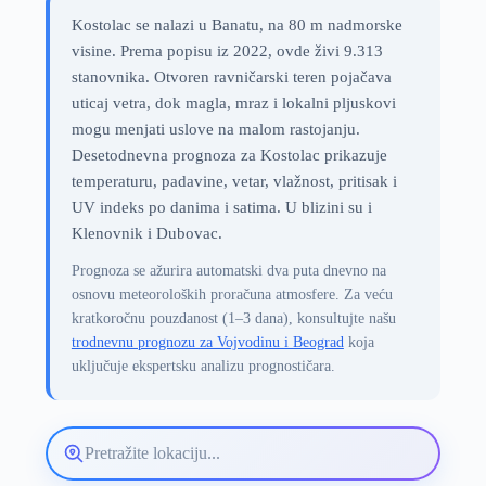
Kostolac se nalazi u Banatu, na 80 m nadmorske
visine. Prema popisu iz 2022, ovde živi 9.313
stanovnika. Otvoren ravničarski teren pojačava
uticaj vetra, dok magla, mraz i lokalni pljuskovi
mogu menjati uslove na malom rastojanju.
Desetodnevna prognoza za Kostolac prikazuje
temperaturu, padavine, vetar, vlažnost, pritisak i
UV indeks po danima i satima. U blizini su i
Klenovnik i Dubovac.
Prognoza se ažurira automatski dva puta dnevno na
osnovu meteoroloških proračuna atmosfere. Za veću
kratkoročnu pouzdanost (1–3 dana), konsultujte našu
trodnevnu prognozu za Vojvodinu i Beograd
koja
uključuje ekspertsku analizu prognostičara.
Pretražite
lokaciju