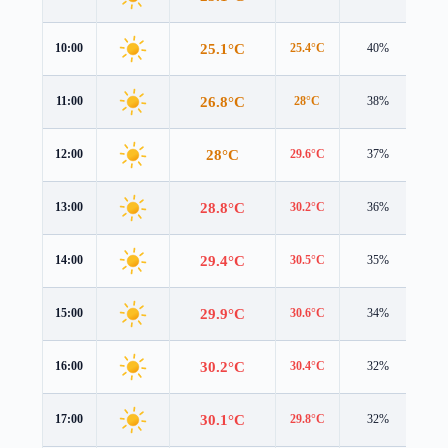
25.1°C
10:00
25.4°C
40%
0.6
26.8°C
11:00
28°C
38%
0.8
28°C
12:00
29.6°C
37%
1.2
28.8°C
13:00
30.2°C
36%
1.7
29.4°C
14:00
30.5°C
35%
2.2
29.9°C
15:00
30.6°C
34%
2.0
30.2°C
16:00
30.4°C
32%
1.7
30.1°C
17:00
29.8°C
32%
1.4