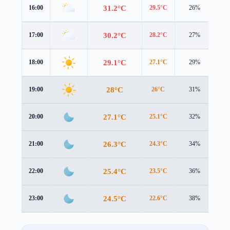
31.2°C
16:00
29.5°C
26%
3.5
30.2°C
17:00
28.2°C
27%
3.5
29.1°C
18:00
27.1°C
29%
3.5
28°C
19:00
26°C
31%
3.5
27.1°C
20:00
25.1°C
32%
3.5
26.3°C
21:00
24.3°C
34%
3.5
25.4°C
22:00
23.5°C
36%
3.4
24.5°C
23:00
22.6°C
38%
3.2