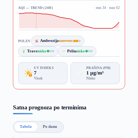
AQI — TREND (24H)
min 34 · max 62
Ambrozija
umereno
POLEN
Trave
nisko
Pelin
nisko
UV INDEKS
PRAŠINA (PM)
7
1 µg/m³
Visok
Nisko
Satna prognoza po terminima
Tabela
Po danu