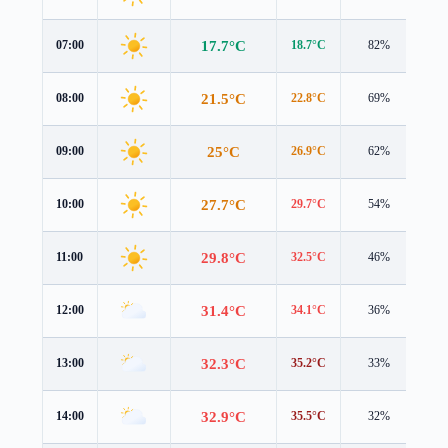
17.7°C
07:00
18.7°C
82%
1.0
21.5°C
08:00
22.8°C
69%
1.2
25°C
09:00
26.9°C
62%
1.3
27.7°C
10:00
29.7°C
54%
2.0
29.8°C
11:00
32.5°C
46%
1.6
31.4°C
12:00
34.1°C
36%
0.9
32.3°C
13:00
35.2°C
33%
0.7
32.9°C
14:00
35.5°C
32%
0.8