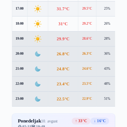
31.7°C
17:00
29.5°C
25%
3.7
31°C
18:00
29.2°C
26%
3.2
29.9°C
19:00
28.6°C
28%
2.3
26.8°C
20:00
26.3°C
36%
1.4
24.8°C
21:00
24.6°C
43%
1.0
23.4°C
22:00
23.5°C
48%
0.8
22.5°C
23:00
22.9°C
51%
0.4
Ponedeljak
↑ 33°C
↓ 16°C
10. avgust
🌅 05:31
🌇 19:49