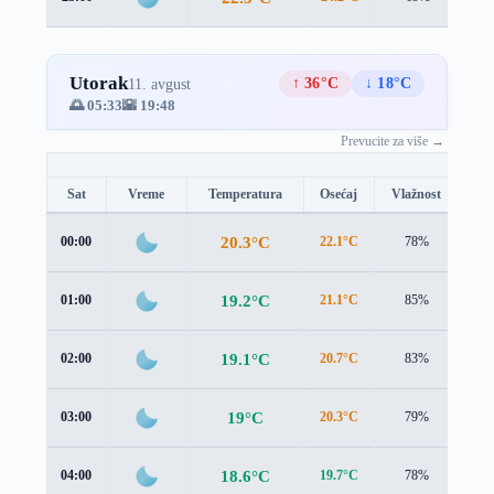
Utorak
↑ 36°C
↓ 18°C
11. avgust
🌅 05:33
🌇 19:48
Prevucite za više →
Sat
Vreme
Temperatura
Osećaj
Vlažnost
Br
20.3°C
00:00
22.1°C
78%
0.6
19.2°C
01:00
21.1°C
85%
0.9
19.1°C
02:00
20.7°C
83%
1.0
19°C
03:00
20.3°C
79%
1.0
18.6°C
04:00
19.7°C
78%
0.9