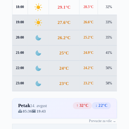
29.1°C
18:00
28.5°C
32%
1.5
27.6°C
19:00
26.6°C
33%
1.8
26.2°C
20:00
25.2°C
35%
1.7
25°C
21:00
24.9°C
41%
0.8
24°C
22:00
24.2°C
50%
1.2
23°C
23:00
23.2°C
58%
2.3
Petak
↑ 32°C
↓ 22°C
14. avgust
🌅 05:36
🌇 19:43
Prevucite za više →