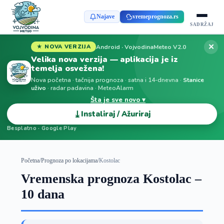
Najave
vremeprognoza.rs
SADRŽAJ
✕
Android · VojvodinaMeteo V2.0
★ NOVA VERZIJA
Velika nova verzija — aplikacija je iz
temelja osvežena!
Nova početna · tačnija prognoza · satna i 14-dnevna ·
Stanice
uživo
· radar padavina · MeteoAlarm
Šta je sve novo ▾
⤓
Instaliraj / Ažuriraj
Besplatno · Google Play
Početna
/
Prognoza po lokacijama
/
Kostolac
Vremenska prognoza Kostolac –
10 dana