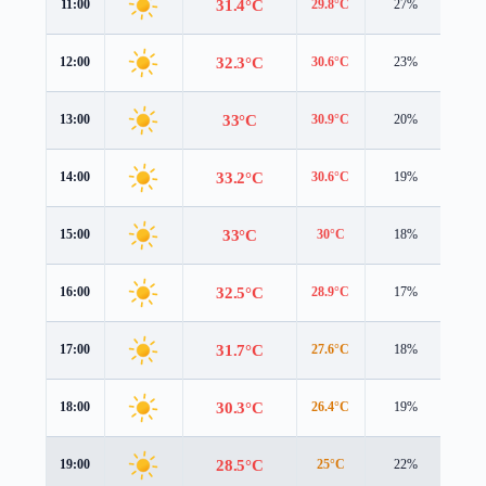
31.4°C
11:00
29.8°C
27%
4.9 
32.3°C
12:00
30.6°C
23%
5.3 
33°C
13:00
30.9°C
20%
5.5 
33.2°C
14:00
30.6°C
19%
5.6 
33°C
15:00
30°C
18%
5.7 
32.5°C
16:00
28.9°C
17%
5.5 
31.7°C
17:00
27.6°C
18%
5.3 
30.3°C
18:00
26.4°C
19%
4.8 
28.5°C
19:00
25°C
22%
4.2 