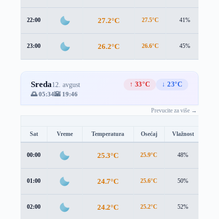
27.2°C
22:00
27.5°C
41%
1.2
26.2°C
23:00
26.6°C
45%
1.3
Sreda
↑ 33°C
↓ 23°C
12. avgust
🌅 05:34
🌇 19:46
Prevucite za više →
Sat
Vreme
Temperatura
Osećaj
Vlažnost
Brz
25.3°C
00:00
25.9°C
48%
1.0 
24.7°C
01:00
25.6°C
50%
0.4 
24.2°C
02:00
25.2°C
52%
0.3 