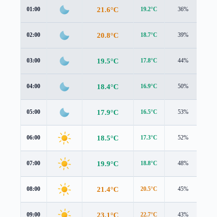
21.6°C
01:00
19.2°C
36%
2.7
20.8°C
02:00
18.7°C
39%
2.2
19.5°C
03:00
17.8°C
44%
1.9
18.4°C
04:00
16.9°C
50%
1.6
17.9°C
05:00
16.5°C
53%
1.5
18.5°C
06:00
17.3°C
52%
1.4
19.9°C
07:00
18.8°C
48%
1.3
21.4°C
08:00
20.5°C
45%
1.2
23.1°C
09:00
22.7°C
43%
0.8