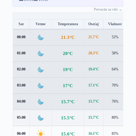
Prevucite za više →
Sat
Vreme
Temperatura
Osećaj
Vlažnost
Br
21.3°C
00:00
21.7°C
52%
0.0
20°C
01:00
20.3°C
58%
0.2
19°C
02:00
19.4°C
64%
0.4
17°C
03:00
17.1°C
70%
0.7
15.7°C
04:00
15.7°C
76%
0.9
15.5°C
05:00
15.7°C
80%
0.9
15.6°C
06:00
16.1°C
85%
1.0