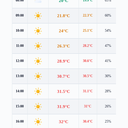
20°C
08:00
19.9°C
65%
2.1
21.8°C
09:00
22.3°C
60%
1.3
24°C
10:00
25.1°C
54%
1.0
26.3°C
11:00
28.2°C
47%
1.1
28.9°C
12:00
30.6°C
41%
2.6
30.7°C
13:00
30.5°C
30%
4.2
31.5°C
14:00
31.1°C
28%
4.2
31.9°C
15:00
31°C
26%
4.2
32°C
16:00
30.4°C
25%
3.9