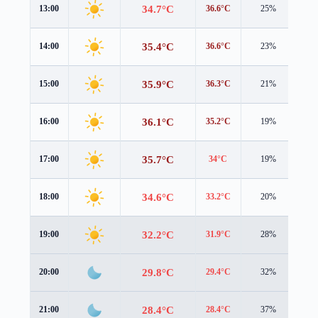
34.7°C
13:00
36.6°C
25%
1.2
35.4°C
14:00
36.6°C
23%
1.8
35.9°C
15:00
36.3°C
21%
2.0
36.1°C
16:00
35.2°C
19%
2.3
35.7°C
17:00
34°C
19%
2.3
34.6°C
18:00
33.2°C
20%
2.0
32.2°C
19:00
31.9°C
28%
1.4
29.8°C
20:00
29.4°C
32%
1.6
28.4°C
21:00
28.4°C
37%
1.3