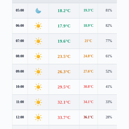
18.2°C
05:00
19.3°C
81%
0.9
17.9°C
06:00
18.9°C
82%
1.1
19.6°C
07:00
21°C
77%
0.9
23.5°C
08:00
24.8°C
61%
1.1
26.3°C
09:00
27.6°C
52%
1.1
29.5°C
10:00
30.8°C
41%
0.9
32.1°C
11:00
34.1°C
33%
0.7
33.7°C
12:00
36.1°C
28%
0.4