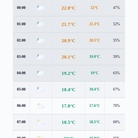
22.8°C
00:00
22°C
47%
2.0
21.7°C
01:00
21.3°C
52%
1.6
20.9°C
02:00
20.5°C
55%
1.7
20.1°C
03:00
19.9°C
59%
1.6
19.2°C
04:00
19°C
63%
1.7
18.4°C
05:00
18.4°C
67%
1.3
17.8°C
06:00
17.6°C
70%
1.7
18.5°C
07:00
18.5°C
69%
1.6