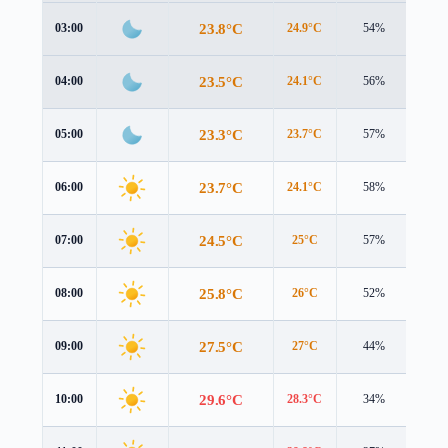
23.8°C
03:00
24.9°C
54%
0.3 
23.5°C
04:00
24.1°C
56%
1.2 
23.3°C
05:00
23.7°C
57%
2.0 
23.7°C
06:00
24.1°C
58%
2.3 
24.5°C
07:00
25°C
57%
2.5 
25.8°C
08:00
26°C
52%
2.9 
27.5°C
09:00
27°C
44%
3.5 
29.6°C
10:00
28.3°C
34%
4.3 