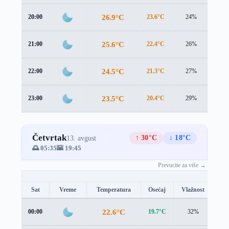
26.9°C
20:00
23.6°C
24%
3.8 
25.6°C
21:00
22.4°C
26%
3.7 
24.5°C
22:00
21.3°C
27%
3.6 
23.5°C
23:00
20.4°C
29%
3.5 
Četvrtak
↑ 30°C
↓ 18°C
13. avgust
🌅 05:35
🌇 19:45
Prevucite za više →
Sat
Vreme
Temperatura
Osećaj
Vlažnost
Br
22.6°C
00:00
19.7°C
32%
3.2