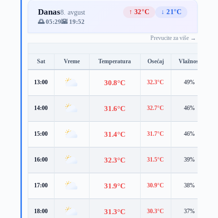
Danas
↑ 32°C
↓ 21°C
8. avgust
🌅 05:29
🌇 19:52
Prevucite za više →
Sat
Vreme
Temperatura
Osećaj
Vlažnost
B
30.8°C
13:00
32.3°C
49%
5
31.6°C
14:00
32.7°C
46%
6
31.4°C
15:00
31.7°C
46%
5
32.3°C
16:00
31.5°C
39%
6
31.9°C
17:00
30.9°C
38%
5
31.3°C
18:00
30.3°C
37%
5