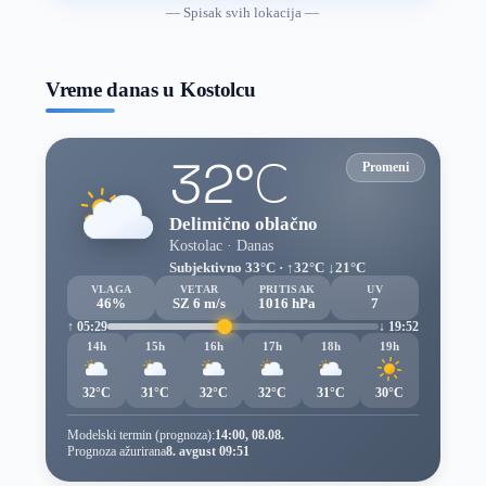
vremenske
— Spisak svih lokacija —
prognoze
Vreme danas u Kostolcu
32°C
Promeni
Delimično oblačno
Kostolac · Danas
Subjektivno 33°C · ↑32°C ↓21°C
VLAGA
VETAR
PRITISAK
UV
46%
SZ 6 m/s
1016 hPa
7
↑ 05:29
↓ 19:52
14h
15h
16h
17h
18h
19h
32°C
31°C
32°C
32°C
31°C
30°C
Modelski termin (prognoza):
14:00, 08.08.
Prognoza ažurirana
8. avgust 09:51