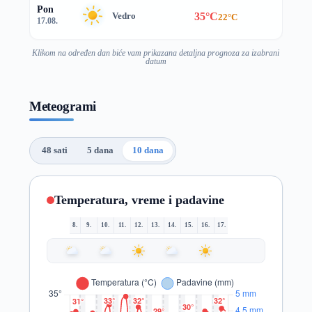
Pon
35°C
Vedro
22°C
17.08.
Klikom na određen dan biće vam prikazana detaljna prognoza za izabrani
datum
Meteogrami
48 sati
5 dana
10 dana
Temperatura, vreme i padavine
8.
9.
10.
11.
12.
13.
14.
15.
16.
17.