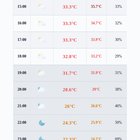
33.3°C
15:00
35.7°C
33%
0.9
33.3°C
16:00
34.7°C
32%
0.9
33.3°C
17:00
33.9°C
30%
0.8
32.8°C
18:00
33.2°C
29%
0.7
31.7°C
19:00
31.9°C
31%
1.1
28.6°C
20:00
29°C
38%
1.1
26°C
21:00
26.6°C
46%
0.8
24.3°C
22:00
25.9°C
59%
0.6
22.3°C
23:00
24.2°C
69%
0.7