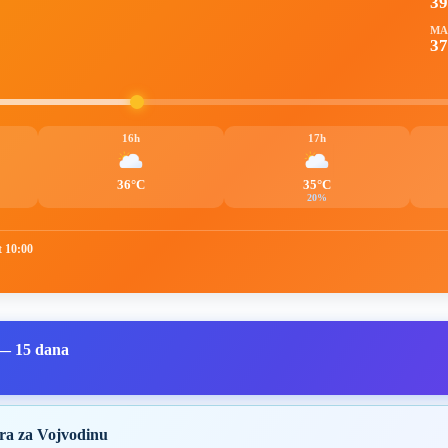
3
MA
37
16h
17h
36°C
35°C
20%
t 10:00
— 15 dana
ra za Vojvodinu