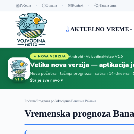
Početna
O nama
Kontakt
Tamna tema
AKTUELNO VREME
Android · VojvodinaMeteo V2.0
★ NOVA VERZIJA
Velika nova verzija — aplikacija 
Nova početna · tačnija prognoza · satna i 14-dnevna ·
V2.0
Šta je sve novo ▾
Početna
/
Prognoza po lokacijama
/
Banatska Palanka
Vremenska prognoza Banat