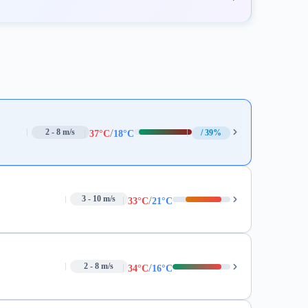
/
2 - 8 m/s
39%
37°C
18°C
/
3 - 10 m/s
33°C
21°C
/
2 - 8 m/s
34°C
16°C