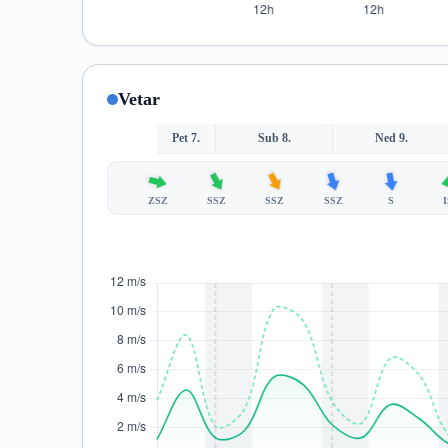
Vetar
Pet 7.
Sub 8.
Ned 9.
ZSZ
SSZ
SSZ
SSZ
S
I