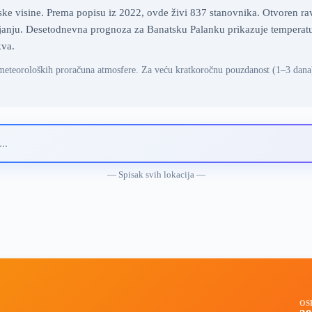
e visine. Prema popisu iz 2022, ovde živi 837 stanovnika. Otvoren ravn
anju. Desetodnevna prognoza za Banatsku Palanku prikazuje temperaturu
kva.
meteoroloških proračuna atmosfere. Za veću kratkoročnu pouzdanost (1–3 dana
— Spisak svih lokacija —
OS