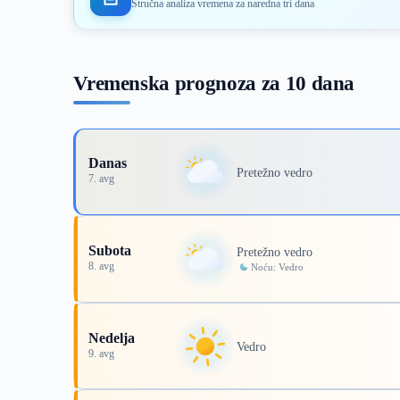
Stručna analiza vremena za naredna tri dana
Vremenska prognoza za 10 dana
Danas
Pretežno vedro
7. avg
Subota
Pretežno vedro
8. avg
Noću: Vedro
Nedelja
Vedro
9. avg