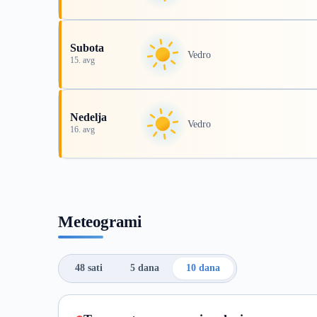
Subota
Vedro
15. avg
Nedelja
Vedro
16. avg
Meteogrami
48 sati
5 dana
10 dana