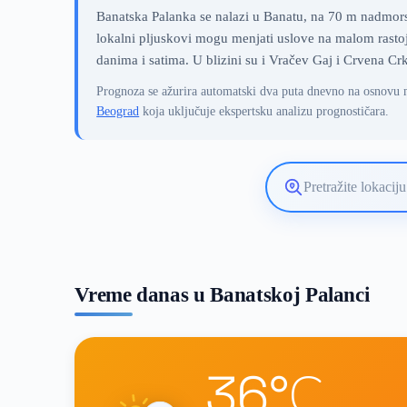
Banatska Palanka se nalazi u Banatu, na 70 m nadmorsk
lokalni pljuskovi mogu menjati uslove na malom rastoj
danima i satima. U blizini su i Vračev Gaj i Crvena Cr
Prognoza se ažurira automatski dva puta dnevno na osnovu 
Beograd
koja uključuje ekspertsku analizu prognostičara.
Pretražite
lokaciju
vremenske
prognoze
Vreme danas u Banatskoj Palanci
36°C