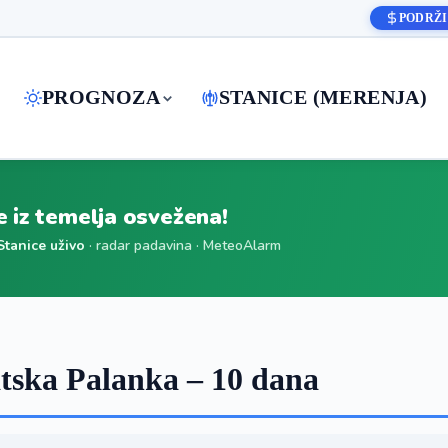
PODRŽI
PROGNOZA
STANICE (MERENJA)
je iz temelja osvežena!
Stanice uživo
· radar padavina · MeteoAlarm
ska Palanka – 10 dana