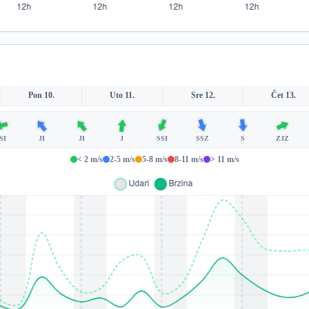
Pon 10.
Uto 11.
Sre 12.
Čet 13.
SI
JI
JI
J
SSI
SSZ
S
ZJZ
< 2 m/s
2-5 m/s
5-8 m/s
8-11 m/s
> 11 m/s