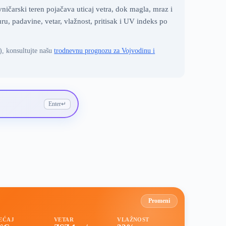
ičarski teren pojačava uticaj vetra, dok magla, mraz i
, padavine, vetar, vlažnost, pritisak i UV indeks po
), konsultujte našu
trodnevnu prognozu za Vojvodinu i
Enter
↵
Promeni
EĆAJ
VETAR
VLAŽNOST