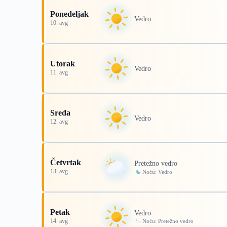
Ponedeljak
Vedro
10. avg
Utorak
Vedro
11. avg
Sreda
Vedro
12. avg
Četvrtak
Pretežno vedro
13. avg
Noću: Vedro
Petak
Vedro
14. avg
Noću: Pretežno vedro