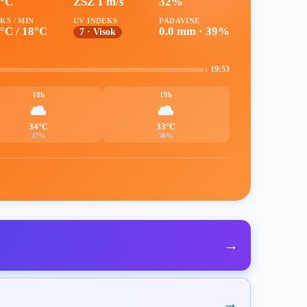
9°C
ZSZ 1 m/s
32%
KS / MIN
UV INDEKS
PADAVINE
°C / 18°C
0.0 mm · 39%
7 · Visok
↓ 19:53
18h
19h
34°C
33°C
27%
36%
→
→