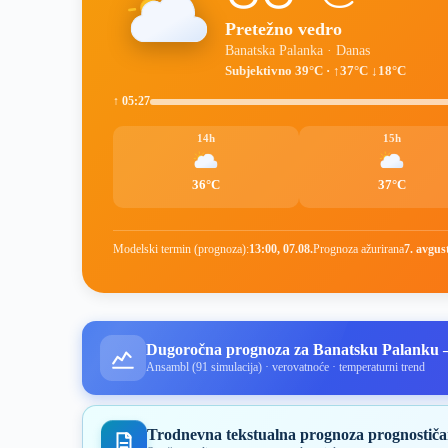
Pretežno vedro
Banatska Palanka · Danas
Subjektivno 39°C · ↑37°C ↓18°C
↑ 05:27
14h
15h
36°C
37°C
Modelski termin (prognoza):
13:00, 07.08.
Prognoza ažurirana
7. avgus
Dugoročna prognoza za Banatsku Palanku 
Ansambl (91 simulacija) · verovatnoće · temperaturni trend
Trodnevna tekstualna prognoza prognostiča