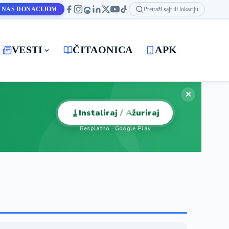
 NAS DONACIJOM
Pretraži sajt ili lokaciju
VESTI
ČITAONICA
APK
✕
⤓
Instaliraj / Ažuriraj
Besplatno · Google Play