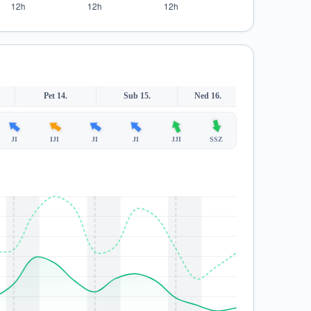
Pet 14.
Sub 15.
Ned 16.
JI
IJI
JI
JI
JJI
SSZ