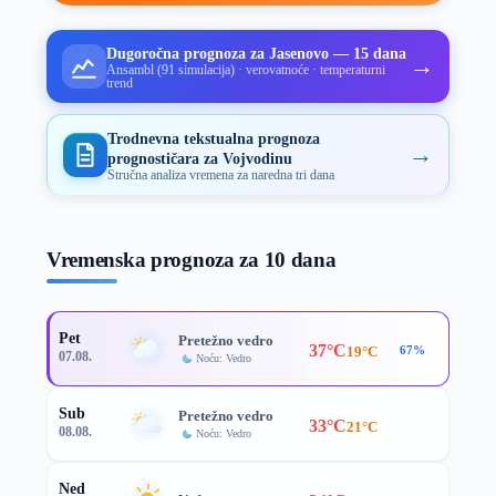
Dugoročna prognoza za Jasenovo — 15 dana
→
Ansambl (91 simulacija) · verovatnoće · temperaturni
trend
Trodnevna tekstualna prognoza
→
prognostičara za Vojvodinu
Stručna analiza vremena za naredna tri dana
Vremenska prognoza za 10 dana
Pet
Pretežno vedro
37°C
19°C
67%
07.08.
Noću: Vedro
Sub
Pretežno vedro
33°C
21°C
08.08.
Noću: Vedro
Ned