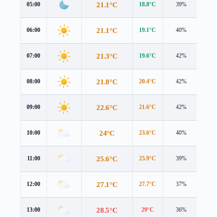
21.1°C
05:00
18.8°C
39%
2.8 
21.1°C
06:00
19.1°C
40%
2.5 
21.3°C
07:00
19.6°C
42%
2.1 
21.8°C
08:00
20.4°C
42%
1.7 
22.6°C
09:00
21.6°C
42%
1.4 
24°C
10:00
23.6°C
40%
1.3 
25.6°C
11:00
25.9°C
39%
1.7 
27.1°C
12:00
27.7°C
37%
2.3 
28.5°C
13:00
29°C
36%
2.8 