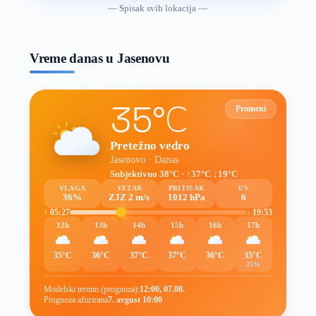
vremenske
— Spisak svih lokacija —
prognoze
Vreme danas u Jasenovu
35°C
Promeni
Pretežno vedro
Jasenovo · Danas
Subjektivno 38°C · ↑37°C ↓19°C
VLAGA
VETAR
PRITISAK
UV
36%
ZJZ 2 m/s
1012 hPa
6
↑ 05:27
↓ 19:53
12h
13h
14h
15h
16h
17h
35°C
36°C
37°C
37°C
36°C
35°C
25%
Modelski termin (prognoza):
12:00, 07.08.
Prognoza ažurirana
7. avgust 10:00