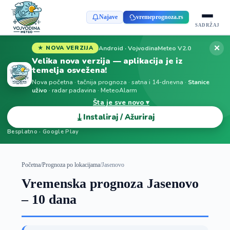
Najave
vremeprognoza.rs
SADRŽAJ
✕
Android · VojvodinaMeteo V2.0
★ NOVA VERZIJA
Velika nova verzija — aplikacija je iz
temelja osvežena!
Nova početna · tačnija prognoza · satna i 14-dnevna ·
Stanice
uživo
· radar padavina · MeteoAlarm
Šta je sve novo ▾
⤓
Instaliraj / Ažuriraj
Besplatno · Google Play
Početna
/
Prognoza po lokacijama
/
Jasenovo
Vremenska prognoza Jasenovo
– 10 dana