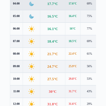
17.7°C
04:00
17.6°C
69%
1.2
16.5°C
05:00
16.4°C
75%
1.3
16.1°C
06:00
16°C
77%
1.3
18.4°C
07:00
18.5°C
69%
1.4
21.7°C
08:00
22.4°C
61%
1.1
24.7°C
09:00
25.9°C
56%
1.2
27.5°C
10:00
29.8°C
53%
1.1
30°C
11:00
31.7°C
43%
2.8
31.8°C
12:00
31.6°C
29%
4.1