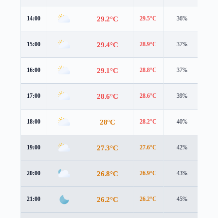
29.2°C
14:00
29.5°C
36%
3.0 
29.4°C
15:00
28.9°C
37%
2.9 
29.1°C
16:00
28.8°C
37%
2.5 
28.6°C
17:00
28.6°C
39%
2.0 
28°C
18:00
28.2°C
40%
1.6 
27.3°C
19:00
27.6°C
42%
1.5 
26.8°C
20:00
26.9°C
43%
1.7 
26.2°C
21:00
26.2°C
45%
2.1 