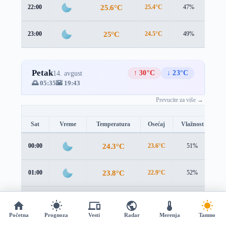
25.6°C
22:00
25.4°C
47%
2.5 
25°C
23:00
24.5°C
49%
3.0 
Petak
↑ 30°C
↓ 23°C
14. avgust
🌅 05:35
🌇 19:43
Prevucite za više →
Sat
Vreme
Temperatura
Osećaj
Vlažnost
Br
24.3°C
00:00
23.6°C
51%
3.
23.8°C
01:00
22.9°C
52%
3.
23.5°C
02:00
22.2°C
52%
4.
Početna
Prognoza
Vesti
Radar
Merenja
Tamno
03:00
21.6°C
50%
4.