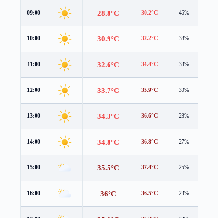
28.8°C
09:00
30.2°C
46%
1.2
30.9°C
10:00
32.2°C
38%
1.3
32.6°C
11:00
34.4°C
33%
1.3
33.7°C
12:00
35.9°C
30%
1.1
34.3°C
13:00
36.6°C
28%
1.1
34.8°C
14:00
36.8°C
27%
1.1
35.5°C
15:00
37.4°C
25%
0.3
36°C
16:00
36.5°C
23%
1.1