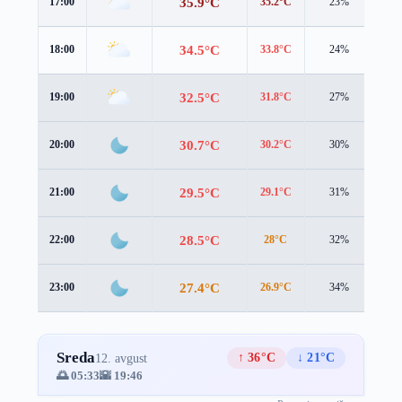
35.9°C
17:00
35.2°C
23%
2.0
34.5°C
18:00
33.8°C
24%
2.2
32.5°C
19:00
31.8°C
27%
1.9
30.7°C
20:00
30.2°C
30%
1.6
29.5°C
21:00
29.1°C
31%
1.2
28.5°C
22:00
28°C
32%
1.0
27.4°C
23:00
26.9°C
34%
0.9
Sreda
↑ 36°C
↓ 21°C
12. avgust
🌅 05:33
🌇 19:46