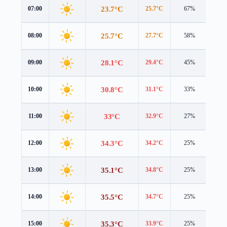
23.7°C
07:00
25.7°C
67%
1.1 
25.7°C
08:00
27.7°C
58%
0.7 
28.1°C
09:00
29.4°C
45%
0.9 
30.8°C
10:00
31.1°C
33%
1.7 
33°C
11:00
32.9°C
27%
2.7 
34.3°C
12:00
34.2°C
25%
3.6 
35.1°C
13:00
34.8°C
25%
4.5 
35.5°C
14:00
34.7°C
25%
5.3 
35.3°C
15:00
33.9°C
25%
5.8 