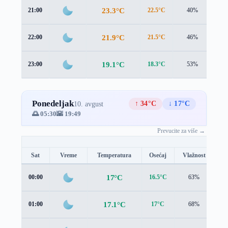
23.3°C
21:00
22.5°C
40%
0.9
21.9°C
22:00
21.5°C
46%
0.6
19.1°C
23:00
18.3°C
53%
1.1
Ponedeljak
↑ 34°C
↓ 17°C
10. avgust
🌅 05:30
🌇 19:49
Prevucite za više →
Sat
Vreme
Temperatura
Osećaj
Vlažnost
Br
17°C
00:00
16.5°C
63%
0.
17.1°C
01:00
17°C
68%
0.