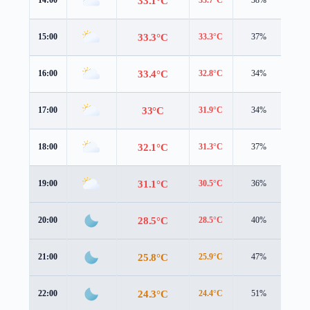
33.1°C
33.3°C
15:00
33.3°C
37%
5.5 
33.4°C
16:00
32.8°C
34%
5.2 
33°C
17:00
31.9°C
34%
5.2 
32.1°C
18:00
31.3°C
37%
4.9 
31.1°C
19:00
30.5°C
36%
3.8 
28.5°C
20:00
28.5°C
40%
2.2 
25.8°C
21:00
25.9°C
47%
2.0 
24.3°C
22:00
24.4°C
51%
2.0 