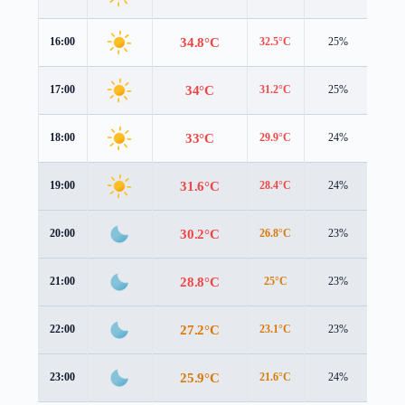
34.8°C
16:00
32.5°C
25%
6.0 
34°C
17:00
31.2°C
25%
6.1 
33°C
18:00
29.9°C
24%
5.9 
31.6°C
19:00
28.4°C
24%
5.5 
30.2°C
20:00
26.8°C
23%
5.2 
28.8°C
21:00
25°C
23%
5.2 
27.2°C
22:00
23.1°C
23%
5.3 
25.9°C
23:00
21.6°C
24%
5.3 