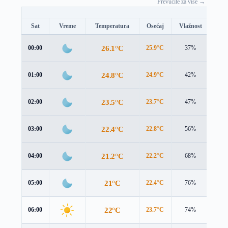
Prevucite za više →
Sat
Vreme
Temperatura
Osećaj
Vlažnost
Brz
26.1°C
00:00
25.9°C
37%
0.5 
24.8°C
01:00
24.9°C
42%
0.2 
23.5°C
02:00
23.7°C
47%
0.7 
22.4°C
03:00
22.8°C
56%
1.1 
21.2°C
04:00
22.2°C
68%
1.5 
21°C
05:00
22.4°C
76%
1.6 
22°C
06:00
23.7°C
74%
1.5 