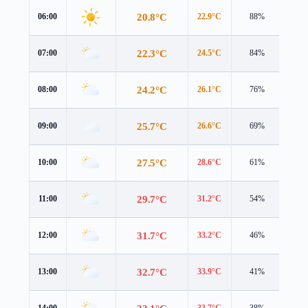
20.8°C
06:00
22.9°C
88%
2.3 
22.3°C
07:00
24.5°C
84%
2.6 
24.2°C
08:00
26.1°C
76%
3.5 
25.7°C
09:00
26.6°C
69%
5.2 
27.5°C
10:00
28.6°C
61%
4.7 
29.7°C
11:00
31.2°C
54%
5.1 
31.7°C
12:00
33.2°C
46%
5.5 
32.7°C
13:00
33.9°C
41%
5.5 
14:00
33.7°C
38%
5.7 