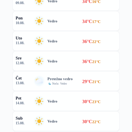
34°C
Vedro
16°C
09.08.
Pon
34°C
Vedro
17°C
10.08.
Uto
36°C
Vedro
22°C
11.08.
Sre
36°C
Vedro
21°C
12.08.
Čet
Pretežno vedro
29°C
21°C
13.08.
Noću: Vedro
Pet
30°C
Vedro
23°C
14.08.
Sub
30°C
Vedro
22°C
15.08.