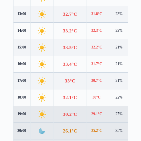
32.7°C
13:00
31.8°C
23%
4.4
33.2°C
14:00
32.3°C
22%
4.2
33.5°C
15:00
32.2°C
21%
3.9
33.4°C
16:00
31.7°C
21%
3.5
33°C
17:00
30.7°C
21%
3.1
32.1°C
18:00
30°C
22%
2.8
30.2°C
19:00
29.1°C
27%
1.7
26.1°C
20:00
25.2°C
35%
1.3