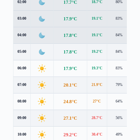
17.7°C
02:00
18.7°C
80%
0.
17.9°C
03:00
19.1°C
83%
0.
17.8°C
04:00
19.1°C
84%
0.
17.8°C
05:00
19.2°C
84%
0.
17.9°C
06:00
19.3°C
83%
0.
20.1°C
07:00
21.9°C
79%
0.
24.8°C
08:00
27°C
64%
1.
27.1°C
09:00
28.7°C
56%
2.
29.2°C
10:00
30.4°C
49%
3.