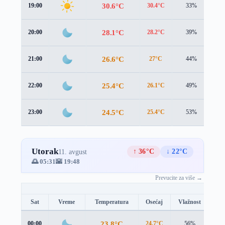
30.6°C
19:00
30.4°C
33%
1.
28.1°C
20:00
28.2°C
39%
1.
26.6°C
21:00
27°C
44%
1.
25.4°C
22:00
26.1°C
49%
1.
24.5°C
23:00
25.4°C
53%
0.
Utorak
↑ 36°C
↓ 22°C
11. avgust
🌅 05:31
🌇 19:48
Prevucite za više →
Sat
Vreme
Temperatura
Osećaj
Vlažnost
Br
23.8°C
00:00
24.7°C
56%
1.1