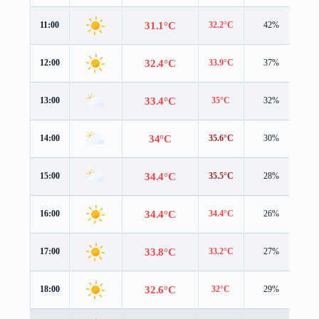
31.1°C
11:00
32.2°C
42%
4.
32.4°C
12:00
33.9°C
37%
3.
33.4°C
13:00
35°C
32%
3.
34°C
14:00
35.6°C
30%
2.
34.4°C
15:00
35.5°C
28%
2.
34.4°C
16:00
34.4°C
26%
2.
33.8°C
17:00
33.2°C
27%
2.
32.6°C
18:00
32°C
29%
2.