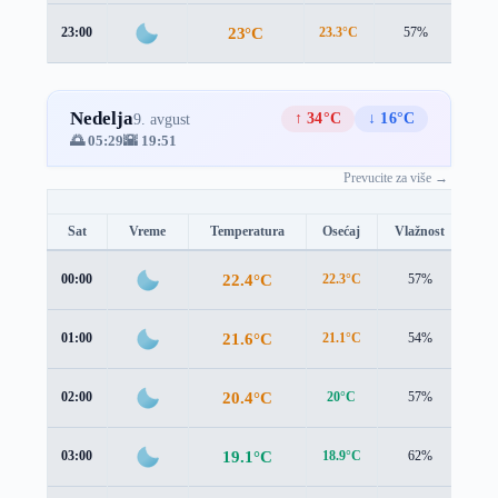
23°C
23:00
23.3°C
57%
1.8 
Nedelja
↑ 34°C
↓ 16°C
9. avgust
🌅 05:29
🌇 19:51
Prevucite za više →
Sat
Vreme
Temperatura
Osećaj
Vlažnost
Br
22.4°C
00:00
22.3°C
57%
2.3
21.6°C
01:00
21.1°C
54%
2.0
20.4°C
02:00
20°C
57%
1.6
19.1°C
03:00
18.9°C
62%
1.3