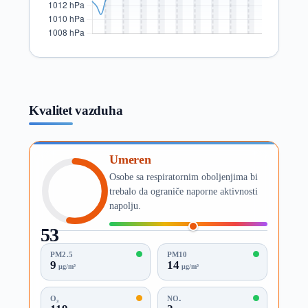
Kvalitet vazduha
Umeren
Osobe sa respiratornim oboljenjima bi
trebalo da ograniče naporne aktivnosti
napolju.
53
AQI
PM2.5
PM10
9
14
µg/m³
µg/m³
O₃
NO₂