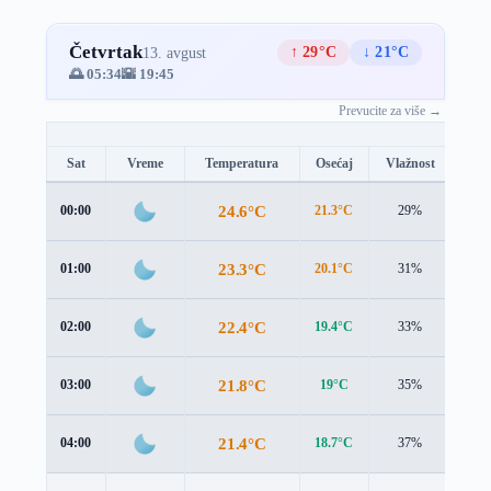
Četvrtak
↑ 29°C
↓ 21°C
13. avgust
🌅 05:34
🌇 19:45
Prevucite za više →
Sat
Vreme
Temperatura
Osećaj
Vlažnost
Brz
24.6°C
00:00
21.3°C
29%
4.2 
23.3°C
01:00
20.1°C
31%
3.9 
22.4°C
02:00
19.4°C
33%
3.6 
21.8°C
03:00
19°C
35%
3.3 
21.4°C
04:00
18.7°C
37%
3.1 