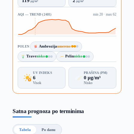
119
2
µg/m³
µg/m³
AQI — TREND (24H)
min 20 · max 62
Ambrozija
umereno
POLEN
Trave
nisko
Pelin
nisko
UV INDEKS
PRAŠINA (PM)
6
0 µg/m³
Visok
Nisko
Satna prognoza po terminima
Tabela
Po danu