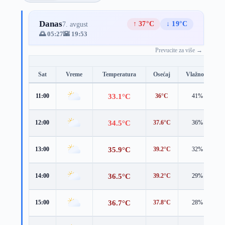
Danas
↑ 37°C
↓ 19°C
7. avgust
🌅 05:27
🌇 19:53
Prevucite za više →
Sat
Vreme
Temperatura
Osećaj
Vlažnost
33.1°C
11:00
36°C
41%
34.5°C
12:00
37.6°C
36%
35.9°C
13:00
39.2°C
32%
36.5°C
14:00
39.2°C
29%
36.7°C
15:00
37.8°C
28%