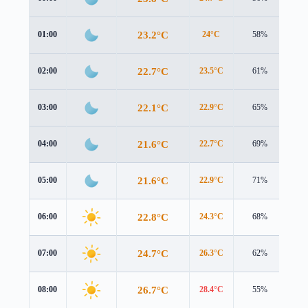
23.2°C
01:00
24°C
58%
1.4
22.7°C
02:00
23.5°C
61%
1.6
22.1°C
03:00
22.9°C
65%
1.7
21.6°C
04:00
22.7°C
69%
1.6
21.6°C
05:00
22.9°C
71%
1.7
22.8°C
06:00
24.3°C
68%
1.5
24.7°C
07:00
26.3°C
62%
1.5
26.7°C
08:00
28.4°C
55%
1.3