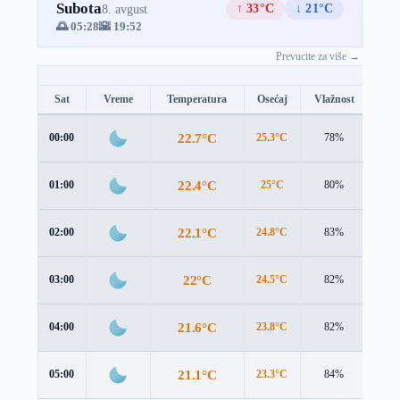
Subota
↑ 33°C
↓ 21°C
8. avgust
🌅 05:28
🌇 19:52
Prevucite za više →
Sat
Vreme
Temperatura
Osećaj
Vlažnost
Brz
22.7°C
00:00
25.3°C
78%
1.3 
22.4°C
01:00
25°C
80%
1.3 
22.1°C
02:00
24.8°C
83%
1.3 
22°C
03:00
24.5°C
82%
1.5 
21.6°C
04:00
23.8°C
82%
1.8 
21.1°C
05:00
23.3°C
84%
1.6 