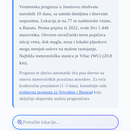
Vremenska prognoza u Jasenovu obuhvata
narednih 10 dana, sa satnim detaljima i dnevnim
rasponima. Lokacija je na 77 m nadmorske visine,
u Banatu. Prema popisu iz 2022, ovde živi 1.446
stanovnika. Otvoren ravničarski teren pojačava
uticaj vetra, dok magla, mraz i lokalni pljuskovi
mogu menjati uslove na malom rastojanju.
Najbliža meteorološka stanica je Vršac (WU) (20.8
km).
Prognoza se ažurira automatski dva puta dnevno na
osnovu meteoroloških proračuna atmosfere. Za veću
kratkoročnu pouzdanost (1–3 dana), konsultujte našu
trodnevnu prognozu za Vojvodinu i Beograd
koja
uključuje ekspertsku analizu prognostičara.
Pretražite
lokaciju