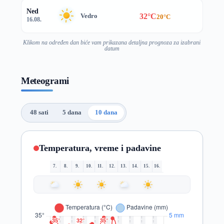
Ned
32°C
Vedro
20°C
16.08.
Klikom na određen dan biće vam prikazana detaljna prognoza za izabrani
datum
Meteogrami
48 sati
5 dana
10 dana
Temperatura, vreme i padavine
7.
8.
9.
10.
11.
12.
13.
14.
15.
16.