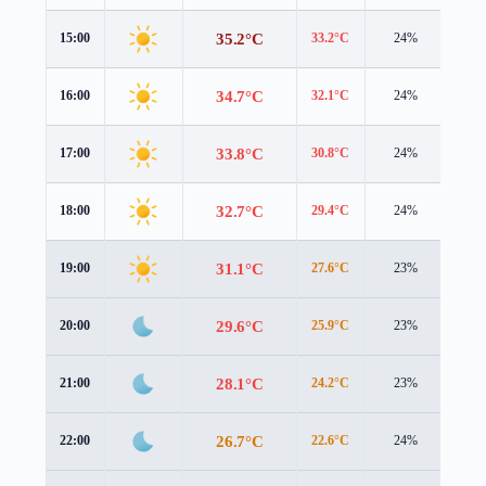
35.2°C
15:00
33.2°C
24%
6.2 
34.7°C
16:00
32.1°C
24%
6.1 
33.8°C
17:00
30.8°C
24%
6.0 
32.7°C
18:00
29.4°C
24%
5.8 
31.1°C
19:00
27.6°C
23%
5.6 
29.6°C
20:00
25.9°C
23%
5.4 
28.1°C
21:00
24.2°C
23%
5.3 
26.7°C
22:00
22.6°C
24%
5.2 