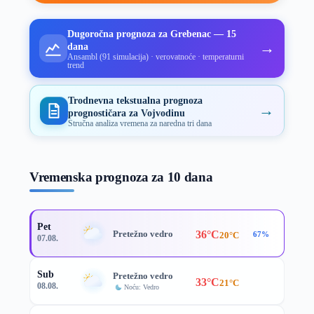
Dugoročna prognoza za Grebenac — 15
→
dana
Ansambl (91 simulacija) · verovatnoće · temperaturni
trend
Trodnevna tekstualna prognoza
→
prognostičara za Vojvodinu
Stručna analiza vremena za naredna tri dana
Vremenska prognoza za 10 dana
Pet
36°C
Pretežno vedro
20°C
67%
07.08.
Sub
Pretežno vedro
33°C
21°C
08.08.
Noću: Vedro