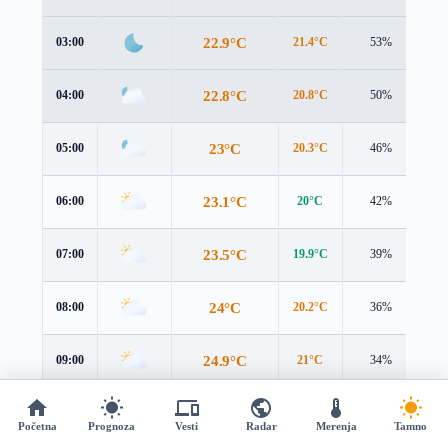
22.9°C
03:00
21.4°C
53%
4.
22.8°C
04:00
20.8°C
50%
4.
23°C
05:00
20.3°C
46%
5.
23.1°C
06:00
20°C
42%
5.
23.5°C
07:00
19.9°C
39%
6.
24°C
08:00
20.2°C
36%
6.
24.9°C
09:00
21°C
34%
6.
26°C
10:00
22.3°C
31%
6.
Početna
Prognoza
Vesti
Radar
Merenja
Tamno