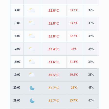
32.6°C
14:00
33.7°C
39%
4.8 
32.8°C
15:00
33.2°C
36%
4.6 
32.8°C
16:00
32.7°C
35%
4.4 
32.4°C
17:00
32°C
36%
4.3 
31.6°C
18:00
31.4°C
38%
4.0 
30.5°C
19:00
30.5°C
38%
2.8 
27.7°C
20:00
28°C
43%
2.0 
25.7°C
21:00
25.7°C
46%
2.1 