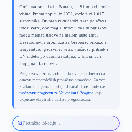
Grebenac se nalazi u Banatu, na 81 m nadmorske
visine. Prema popisu iz 2022, ovde živi 1.017
stanovnika. Otvoren ravničarski teren pojačava
uticaj vetra, dok magla, mraz i lokalni pljuskovi
mogu menjati uslove na malom rastojanju.
Desetodnevna prognoza za Grebenac prikazuje
temperaturu, padavine, vetar, vlažnost, pritisak i
UV indeks po danima i satima. U blizini su i
Dupljaja i Jasenovo.
Prognoza se ažurira automatski dva puta dnevno na
osnovu meteoroloških proračuna atmosfere. Za veću
kratkoročnu pouzdanost (1–3 dana), konsultujte našu
trodnevnu prognozu za Vojvodinu i Beograd
koja
uključuje ekspertsku analizu prognostičara.
Pretražite
lokaciju