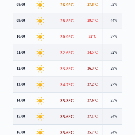
26.9°C
08:00
27.8°C
52%
2.1
28.8°C
09:00
29.7°C
44%
1.7
30.9°C
10:00
32°C
37%
1.3
32.6°C
11:00
34.5°C
32%
0.9
33.8°C
12:00
36.3°C
29%
0.7
34.7°C
13:00
37.2°C
27%
0.5
35.3°C
14:00
37.6°C
25%
0.3
35.6°C
15:00
37.1°C
24%
0.6
35.6°C
16:00
35.7°C
24%
1.7