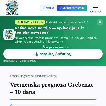
Najave
vremeprognoza.rs
SADRŽAJ
✕
Android · VojvodinaMeteo V2.0
★ NOVA VERZIJA
Velika nova verzija — aplikacija je iz
temelja osvežena!
Nova početna · tačnija prognoza · satna i 14-dnevna ·
Stanice
uživo
· radar padavina · MeteoAlarm
Šta je sve novo ▾
⤓
Instaliraj / Ažuriraj
Besplatno · Google Play
Početna
/
Prognoza po lokacijama
/
Grebenac
Vremenska prognoza Grebenac
– 10 dana