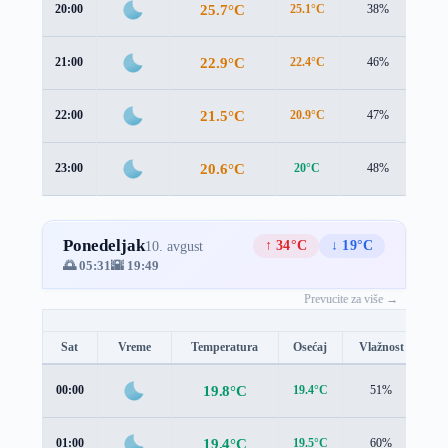
25.7°C
20:00
25.1°C
38%
1.4
22.9°C
21:00
22.4°C
46%
1.4
21.5°C
22:00
20.9°C
47%
1.2
20.6°C
23:00
20°C
48%
0.8
Ponedeljak
↑ 34°C
↓ 19°C
10. avgust
🌅 05:31
🌇 19:49
Prevucite za više →
Sat
Vreme
Temperatura
Osećaj
Vlažnost
Br
19.8°C
00:00
19.4°C
51%
0.
19.4°C
01:00
19.5°C
60%
0.