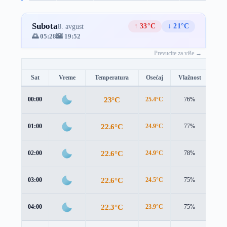
Subota
↑ 33°C
↓ 21°C
8. avgust
🌅 05:28
🌇 19:52
Prevucite za više →
Sat
Vreme
Temperatura
Osećaj
Vlažnost
Brz
23°C
00:00
25.4°C
76%
1.5 
22.6°C
01:00
24.9°C
77%
1.7 
22.6°C
02:00
24.9°C
78%
1.7 
22.6°C
03:00
24.5°C
75%
2.0 
22.3°C
04:00
23.9°C
75%
2.2 