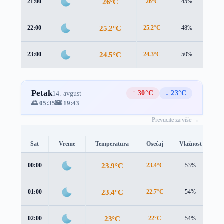
26°C
21:00
26°C
45%
1.9 
25.2°C
22:00
25.2°C
48%
2.2 
24.5°C
23:00
24.3°C
50%
2.6 
Petak
↑ 30°C
↓ 23°C
14. avgust
🌅 05:35
🌇 19:43
Prevucite za više →
Sat
Vreme
Temperatura
Osećaj
Vlažnost
Br
23.9°C
00:00
23.4°C
53%
3.
23.4°C
01:00
22.7°C
54%
3.
23°C
02:00
22°C
54%
3.