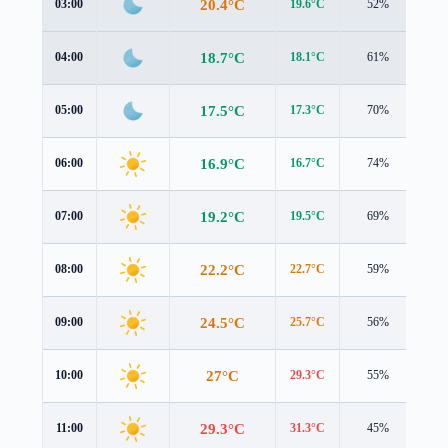
20.4°C
03:00
19.6°C
52%
1.7
18.7°C
04:00
18.1°C
61%
1.7
17.5°C
05:00
17.3°C
70%
1.6
16.9°C
06:00
16.7°C
74%
1.7
19.2°C
07:00
19.5°C
69%
1.4
22.2°C
08:00
22.7°C
59%
1.3
24.5°C
09:00
25.7°C
56%
1.1
27°C
10:00
29.3°C
55%
1.1
29.3°C
11:00
31.3°C
45%
2.3