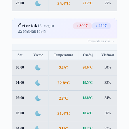
25.4°C
23:00
21.2°C
25%
5.1 
Četvrtak
↑ 30°C
↓ 21°C
13. avgust
🌅 05:34
🌇 19:45
Prevucite za više →
Sat
Vreme
Temperatura
Osećaj
Vlažnost
Brz
24°C
00:00
20.6°C
30%
4.3 
22.8°C
01:00
19.5°C
32%
4.0 
22°C
02:00
18.8°C
34%
3.8 
21.4°C
03:00
18.4°C
36%
3.6 
21°C
04:00
18.2°C
37%
3.4 