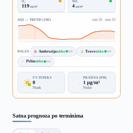
O₃
NO₂
119
4
µg/m³
µg/m³
AQI — TREND (24H)
min 26 · max 63
Ambrozija
nisko
Trave
nisko
POLEN
Pelin
nisko
UV INDEKS
PRAŠINA (PM)
0
1 µg/m³
Nizak
Nisko
Satna prognoza po terminima