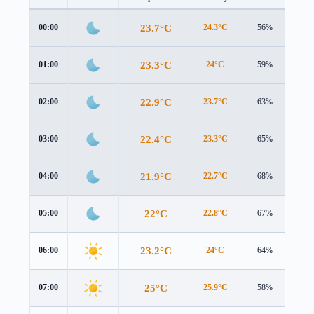
23.7°C
00:00
24.3°C
56%
1.6
23.3°C
01:00
24°C
59%
1.7
22.9°C
02:00
23.7°C
63%
1.8
22.4°C
03:00
23.3°C
65%
1.9
21.9°C
04:00
22.7°C
68%
2.2
22°C
05:00
22.8°C
67%
2.4
23.2°C
06:00
24°C
64%
2.4
25°C
07:00
25.9°C
58%
2.3