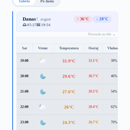
Tabela
Po danu
Danas
↑ 36°C
↓ 20°C
7. avgust
🌅 05:27
🌇 19:54
Prevucite za više →
Sat
Vreme
Temperatura
Osećaj
Vlažnost
31.9°C
19:00
33.1°C
39%
29.6°C
20:00
30.7°C
46%
27.6°C
21:00
29.5°C
54%
26°C
22:00
28.4°C
62%
24.3°C
23:00
26.7°C
70%