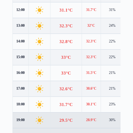
31.1°C
12:00
31.7°C
31%
3.1
32.3°C
13:00
32°C
24%
3.5
32.8°C
14:00
32.3°C
22%
3.4
33°C
15:00
32.3°C
22%
3.2
33°C
16:00
31.5°C
21%
2.9
32.6°C
17:00
30.6°C
21%
2.6
31.7°C
18:00
30.1°C
23%
2.2
29.5°C
19:00
28.9°C
30%
1.3