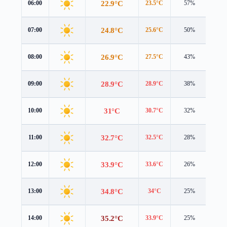
22.9°C
06:00
23.5°C
57%
1.1 
24.8°C
07:00
25.6°C
50%
0.7 
26.9°C
08:00
27.5°C
43%
0.9 
28.9°C
09:00
28.9°C
38%
1.6 
31°C
10:00
30.7°C
32%
2.5 
32.7°C
11:00
32.5°C
28%
3.4 
33.9°C
12:00
33.6°C
26%
4.3 
34.8°C
13:00
34°C
25%
5.2 
35.2°C
14:00
33.9°C
25%
6.0 