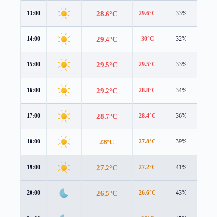
28.6°C
13:00
29.6°C
33%
1.9 
29.4°C
14:00
30°C
32%
2.2 
29.5°C
15:00
29.5°C
33%
2.3 
29.2°C
16:00
28.8°C
34%
2.2 
28.7°C
17:00
28.4°C
36%
2.0 
28°C
18:00
27.8°C
39%
1.7 
27.2°C
19:00
27.2°C
41%
1.6 
26.5°C
20:00
26.6°C
43%
1.7 