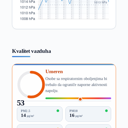
Kvalitet vazduha
Umeren
Osobe sa respiratornim oboljenjima bi
trebalo da ograniče naporne aktivnosti
napolju.
53
AQI
PM2.5
PM10
14
16
µg/m³
µg/m³