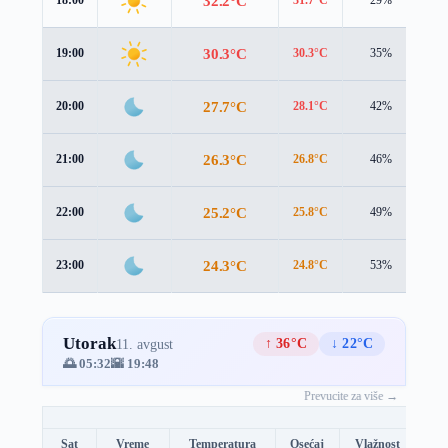
32.2°C
18:00
31.7°C
29%
1.
30.3°C
19:00
30.3°C
35%
1.
27.7°C
20:00
28.1°C
42%
1.
26.3°C
21:00
26.8°C
46%
1.
25.2°C
22:00
25.8°C
49%
1.
24.3°C
23:00
24.8°C
53%
1.
Utorak
↑ 36°C
↓ 22°C
11. avgust
🌅 05:32
🌇 19:48
Prevucite za više →
Sat
Vreme
Temperatura
Osećaj
Vlažnost
Br