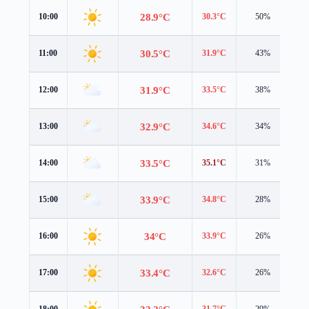
28.9°C
10:00
30.3°C
50%
3.
30.5°C
11:00
31.9°C
43%
3.
31.9°C
12:00
33.5°C
38%
3.
32.9°C
13:00
34.6°C
34%
3.
33.5°C
14:00
35.1°C
31%
2.
33.9°C
15:00
34.8°C
28%
2.
34°C
16:00
33.9°C
26%
2.
33.4°C
17:00
32.6°C
26%
2.