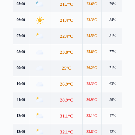
21.7°C
05:00
23.6°C
79%
1.9 
21.4°C
06:00
23.3°C
84%
2.5 
22.4°C
07:00
24.5°C
81%
2.5 
23.8°C
08:00
25.8°C
77%
3.1 
25°C
09:00
26.2°C
71%
4.6 
26.9°C
10:00
28.3°C
63%
3.9 
28.9°C
11:00
30.9°C
56%
4.2 
31.1°C
12:00
33.1°C
47%
4.7 
32.1°C
13:00
33.8°C
42%
4.7 