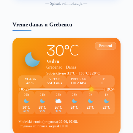
vremenske
— Spisak svih lokacija —
prognoze
Vreme danas u Grebencu
30°C
Promeni
Vedro
Grebenac · Danas
Subjektivno 31°C · ↑36°C ↓20°C
VLAGA
VETAR
PRITISAK
UV
46%
SSI 3 m/s
1012 hPa
0
↑ 05:27
↓ 19:54
20h
21h
22h
23h
0h
1h
30°C
28°C
26°C
24°C
23°C
23°C
67%
55%
32%
Modelski termin (prognoza):
20:00, 07.08.
Prognoza ažurirana
7. avgust 10:00