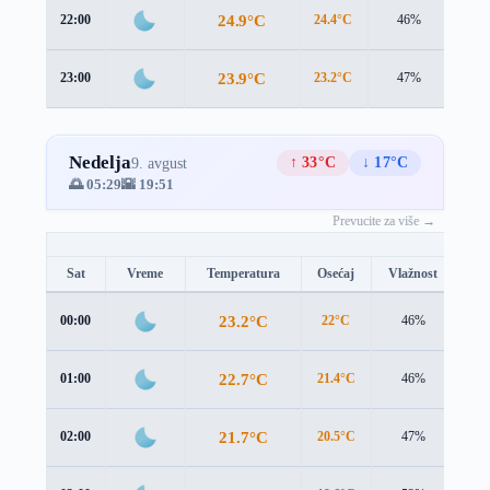
24.9°C
22:00
24.4°C
46%
2.5 
23.9°C
23:00
23.2°C
47%
2.4 
Nedelja
↑ 33°C
↓ 17°C
9. avgust
🌅 05:29
🌇 19:51
Prevucite za više →
Sat
Vreme
Temperatura
Osećaj
Vlažnost
Br
23.2°C
00:00
22°C
46%
2.9
22.7°C
01:00
21.4°C
46%
2.7
21.7°C
02:00
20.5°C
47%
2.4