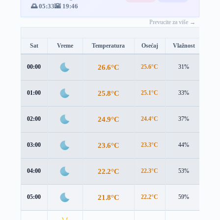
🌅 05:33
🌇 19:46
Prevucite za više →
Sat
Vreme
Temperatura
Osećaj
Vlažnost
Brz
26.6°C
00:00
25.6°C
31%
1.1 
25.8°C
01:00
25.1°C
33%
0.5 
24.9°C
02:00
24.4°C
37%
0.6 
23.6°C
03:00
23.3°C
44%
0.9 
22.2°C
04:00
22.3°C
53%
1.2 
21.8°C
05:00
22.2°C
59%
1.3 