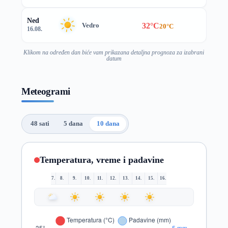
Ned
32°C
Vedro
20°C
16.08.
Klikom na određen dan biće vam prikazana detaljna prognoza za izabrani
datum
Meteogrami
48 sati
5 dana
10 dana
Temperatura, vreme i padavine
7.
8.
9.
10.
11.
12.
13.
14.
15.
16.