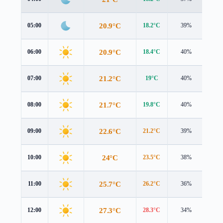
20.9°C
05:00
18.2°C
39%
3.3 
20.9°C
06:00
18.4°C
40%
3.1 
21.2°C
07:00
19°C
40%
2.8 
21.7°C
08:00
19.8°C
40%
2.5 
22.6°C
09:00
21.2°C
39%
1.9 
24°C
10:00
23.5°C
38%
1.3 
25.7°C
11:00
26.2°C
36%
1.1 
27.3°C
12:00
28.3°C
34%
1.4 