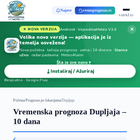
Najave
vremeprognoza.rs
SADRŽAJ
✕
Android · VojvodinaMeteo V2.0
★ NOVA VERZIJA
Velika nova verzija — aplikacija je iz
temelja osvežena!
Nova početna · tačnija prognoza · satna i 14-dnevna ·
Stanice
uživo
· radar padavina · MeteoAlarm
Šta je sve novo ▾
⤓
Instaliraj / Ažuriraj
Besplatno · Google Play
Početna
/
Prognoza po lokacijama
/
Dupljaja
Vremenska prognoza Dupljaja –
10 dana