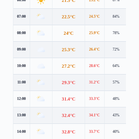
21.3°C
22.5°C
07:00
24.5°C
84%
3.2 
24°C
08:00
25.9°C
78%
3.7 
25.3°C
09:00
26.4°C
72%
5.3 
27.2°C
10:00
28.6°C
64%
4.6 
29.3°C
11:00
31.2°C
57%
4.9 
31.4°C
12:00
33.3°C
48%
5.2 
32.4°C
13:00
34.1°C
43%
5.2 
32.8°C
14:00
33.7°C
40%
5.4 