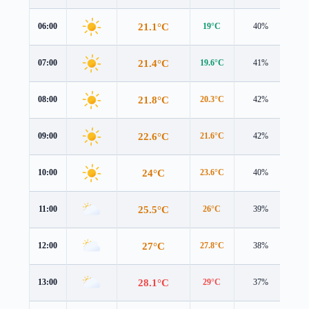
21.1°C
06:00
19°C
40%
2.6
21.4°C
07:00
19.6°C
41%
2.3
21.8°C
08:00
20.3°C
42%
1.9
22.6°C
09:00
21.6°C
42%
1.5
24°C
10:00
23.6°C
40%
1.3
25.5°C
11:00
26°C
39%
1.4
27°C
12:00
27.8°C
38%
1.8
28.1°C
13:00
29°C
37%
2.2