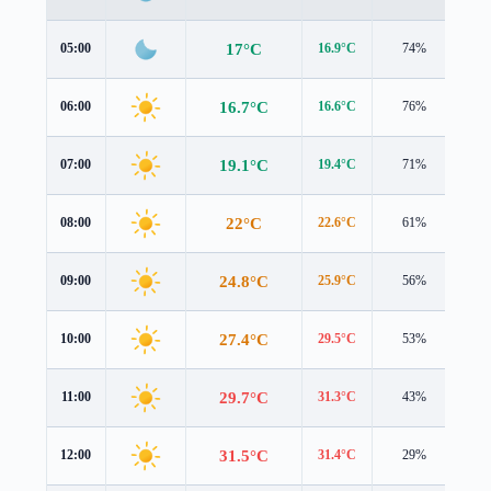
17°C
05:00
16.9°C
74%
1.7
16.7°C
06:00
16.6°C
76%
1.6
19.1°C
07:00
19.4°C
71%
1.7
22°C
08:00
22.6°C
61%
1.5
24.8°C
09:00
25.9°C
56%
1.4
27.4°C
10:00
29.5°C
53%
1.5
29.7°C
11:00
31.3°C
43%
2.8
31.5°C
12:00
31.4°C
29%
3.9