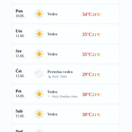
Pon
34°C
Vedro
18°C
10.08.
Uto
35°C
Vedro
21°C
11.08.
Sre
35°C
Vedro
21°C
12.08.
Čet
Pretežno vedro
29°C
21°C
13.08.
Noću: Vedro
Pet
Vedro
30°C
23°C
14.08.
Noću: Pretežno vedro
Sub
30°C
Vedro
21°C
15.08.
Ned