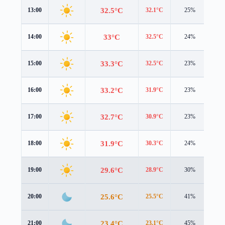
32.5°C
13:00
32.1°C
25%
4.1
33°C
14:00
32.5°C
24%
4.0
33.3°C
15:00
32.5°C
23%
3.7
33.2°C
16:00
31.9°C
23%
3.3
32.7°C
17:00
30.9°C
23%
2.9
31.9°C
18:00
30.3°C
24%
2.5
29.6°C
19:00
28.9°C
30%
1.5
25.6°C
20:00
25.5°C
41%
1.1
23.4°C
21:00
23.1°C
45%
1.0