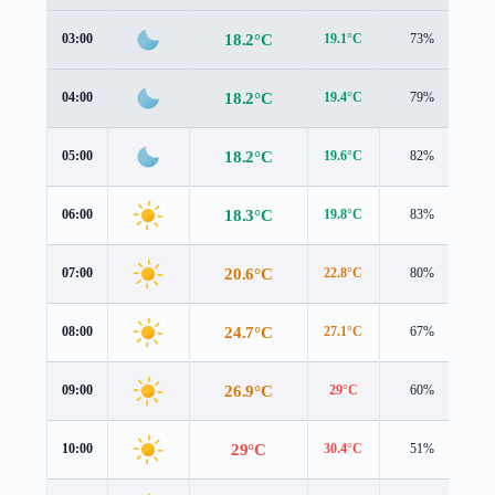
18.2°C
03:00
19.1°C
73%
0.
18.2°C
04:00
19.4°C
79%
0.
18.2°C
05:00
19.6°C
82%
0.
18.3°C
06:00
19.8°C
83%
0.
20.6°C
07:00
22.8°C
80%
0.
24.7°C
08:00
27.1°C
67%
1.
26.9°C
09:00
29°C
60%
2.
29°C
10:00
30.4°C
51%
3.