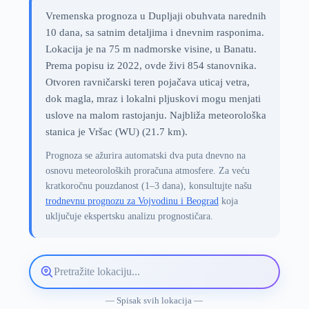
Vremenska prognoza u Dupljaji obuhvata narednih
10 dana, sa satnim detaljima i dnevnim rasponima.
Lokacija je na 75 m nadmorske visine, u Banatu.
Prema popisu iz 2022, ovde živi 854 stanovnika.
Otvoren ravničarski teren pojačava uticaj vetra,
dok magla, mraz i lokalni pljuskovi mogu menjati
uslove na malom rastojanju. Najbliža meteorološka
stanica je Vršac (WU) (21.7 km).
Prognoza se ažurira automatski dva puta dnevno na
osnovu meteoroloških proračuna atmosfere. Za veću
kratkoročnu pouzdanost (1–3 dana), konsultujte našu
trodnevnu prognozu za Vojvodinu i Beograd
koja
uključuje ekspertsku analizu prognostičara.
Pretražite
lokaciju
vremenske
— Spisak svih lokacija —