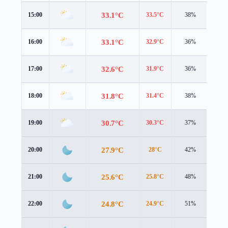
33.1°C
15:00
33.5°C
38%
5.2 
33.1°C
16:00
32.9°C
36%
5.1 
32.6°C
17:00
31.9°C
36%
5.0 
31.8°C
18:00
31.4°C
38%
4.7 
30.7°C
19:00
30.3°C
37%
3.5 
27.9°C
20:00
28°C
42%
2.2 
25.6°C
21:00
25.8°C
48%
2.1 
24.8°C
22:00
24.9°C
51%
2.2 