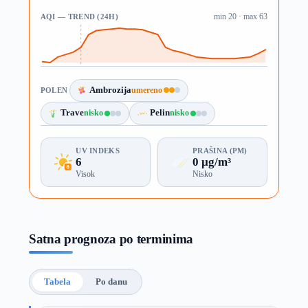
AQI — TREND (24H)
min 20 · max 63
Ambrozija
umereno
POLEN
Trave
nisko
Pelin
nisko
UV INDEKS
PRAŠINA (PM)
6
0 µg/m³
Visok
Nisko
Satna prognoza po terminima
Tabela
Po danu