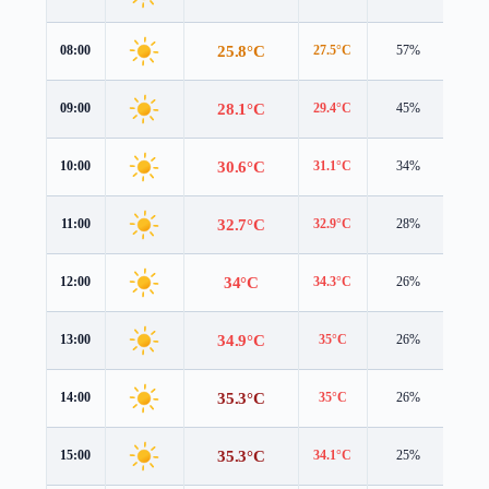
25.8°C
08:00
27.5°C
57%
1.1 
28.1°C
09:00
29.4°C
45%
0.7 
30.6°C
10:00
31.1°C
34%
1.5 
32.7°C
11:00
32.9°C
28%
2.5 
34°C
12:00
34.3°C
26%
3.4 
34.9°C
13:00
35°C
26%
4.2 
35.3°C
14:00
35°C
26%
4.9 
35.3°C
15:00
34.1°C
25%
5.5 