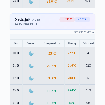
23.6°C
23:00
23.9°C
56%
2.1 
Nedelja
↑ 33°C
↓ 17°C
9. avgust
🌅 05:29
🌇 19:51
Prevucite za više →
Sat
Vreme
Temperatura
Osećaj
Vlažnost
Br
23°C
00:00
22.7°C
54%
2.5
22.2°C
01:00
21.6°C
52%
2.3
21.2°C
02:00
20.8°C
56%
2.0
19.7°C
03:00
19.4°C
61%
1.8
18.2°C
04:00
18°C
68%
1.7