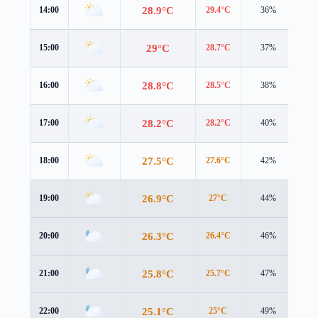
28.9°C
14:00
29.4°C
36%
2.5
29°C
15:00
28.7°C
37%
2.5
28.8°C
16:00
28.5°C
38%
2.4
28.2°C
17:00
28.2°C
40%
2.1
27.5°C
18:00
27.6°C
42%
2.0
26.9°C
19:00
27°C
44%
2.0
26.3°C
20:00
26.4°C
46%
2.1
25.8°C
21:00
25.7°C
47%
2.4
25.1°C
22:00
25°C
49%
2.7