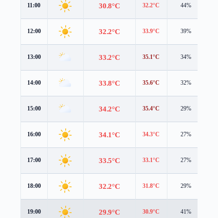
30.8°C
11:00
32.2°C
44%
4.
32.2°C
12:00
33.9°C
39%
3.
33.2°C
13:00
35.1°C
34%
3.
33.8°C
14:00
35.6°C
32%
2.
34.2°C
15:00
35.4°C
29%
2.
34.1°C
16:00
34.3°C
27%
2.
33.5°C
17:00
33.1°C
27%
2.
32.2°C
18:00
31.8°C
29%
1.
29.9°C
19:00
30.9°C
41%
1.