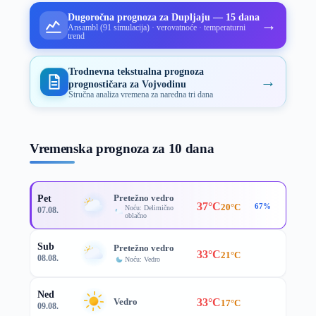
Dugoročna prognoza za Dupljaju — 15 dana
→
Ansambl (91 simulacija) · verovatnoće · temperaturni
trend
Trodnevna tekstualna prognoza
→
prognostičara za Vojvodinu
Stručna analiza vremena za naredna tri dana
Vremenska prognoza za 10 dana
Pretežno vedro
Pet
37°C
20°C
67%
Noću: Delimično
07.08.
oblačno
Sub
Pretežno vedro
33°C
21°C
08.08.
Noću: Vedro
Ned
33°C
Vedro
17°C
09.08.