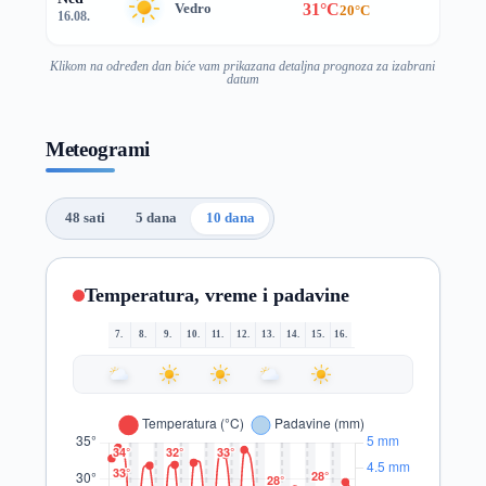
31°C
Vedro
20°C
16.08.
Klikom na određen dan biće vam prikazana detaljna prognoza za izabrani
datum
Meteogrami
48 sati
5 dana
10 dana
Temperatura, vreme i padavine
7.
8.
9.
10.
11.
12.
13.
14.
15.
16.