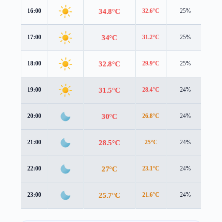
34.8°C
16:00
32.6°C
25%
5.8 
34°C
17:00
31.2°C
25%
5.9 
32.8°C
18:00
29.9°C
25%
5.7 
31.5°C
19:00
28.4°C
24%
5.2 
30°C
20:00
26.8°C
24%
4.9 
28.5°C
21:00
25°C
24%
4.9 
27°C
22:00
23.1°C
24%
5.1 
25.7°C
23:00
21.6°C
24%
5.0 