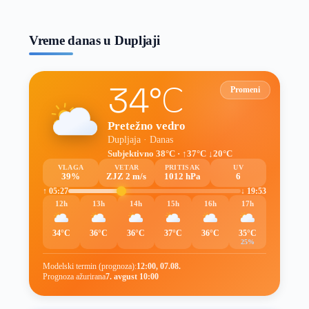
prognoze
Vreme danas u Dupljaji
34°C
Promeni
Pretežno vedro
Dupljaja · Danas
Subjektivno 38°C · ↑37°C ↓20°C
VLAGA
VETAR
PRITISAK
UV
39%
ZJZ 2 m/s
1012 hPa
6
↑ 05:27
↓ 19:53
12h
13h
14h
15h
16h
17h
34°C
36°C
36°C
37°C
36°C
35°C
25%
Modelski termin (prognoza):
12:00, 07.08.
Prognoza ažurirana
7. avgust 10:00