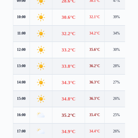
28.6°C
09:00
30.1°C
47%
1.2
30.6°C
10:00
32.1°C
39%
1.2
32.2°C
11:00
34.2°C
34%
1.2
33.2°C
12:00
35.6°C
30%
0.8
33.8°C
13:00
36.2°C
28%
0.7
34.3°C
14:00
36.3°C
27%
0.9
34.8°C
15:00
36.3°C
26%
0.9
35.2°C
16:00
35.4°C
25%
1.8
34.9°C
17:00
34.4°C
26%
2.5