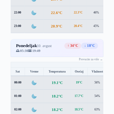
22.6°C
22:00
22.3°C
46%
0.9
20.9°C
23:00
20.4°C
45%
0.2
Ponedeljak
↑ 34°C
↓ 18°C
10. avgust
🌅 05:30
🌇 19:49
Prevucite za više →
Sat
Vreme
Temperatura
Osećaj
Vlažnost
B
19.1°C
00:00
19°C
56%
0.
18.2°C
01:00
17.7°C
54%
0.
18.2°C
02:00
18.5°C
63%
0.