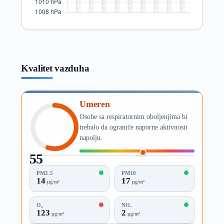
Kvalitet vazduha
Umeren
Osobe sa respiratornim oboljenjima bi
trebalo da ograniče naporne aktivnosti
napolju.
55
AQI
PM2.5
PM10
14
17
µg/m³
µg/m³
O₃
NO₂
123
2
µg/m³
µg/m³