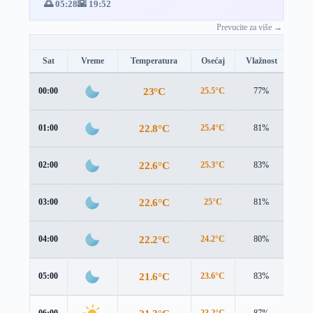
🌅 05:28
🌇 19:52
Prevucite za više →
Sat
Vreme
Temperatura
Osećaj
Vlažnost
Brz
23°C
00:00
25.5°C
77%
1.6 
22.8°C
01:00
25.4°C
81%
1.7 
22.6°C
02:00
25.3°C
83%
1.7 
22.6°C
03:00
25°C
81%
2.1 
22.2°C
04:00
24.2°C
80%
2.3 
21.6°C
05:00
23.6°C
83%
2.1 
06:00
23.2°C
87%
2.9 