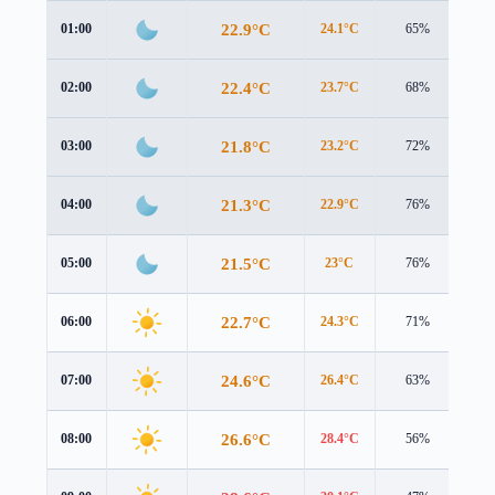
22.9°C
01:00
24.1°C
65%
1.5
22.4°C
02:00
23.7°C
68%
1.7
21.8°C
03:00
23.2°C
72%
1.7
21.3°C
04:00
22.9°C
76%
1.8
21.5°C
05:00
23°C
76%
1.8
22.7°C
06:00
24.3°C
71%
1.7
24.6°C
07:00
26.4°C
63%
1.5
26.6°C
08:00
28.4°C
56%
1.3