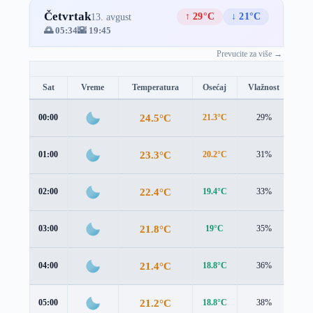
Četvrtak
↑ 29°C
↓ 21°C
13. avgust
🌅 05:34
🌇 19:45
Prevucite za više →
Sat
Vreme
Temperatura
Osećaj
Vlažnost
Br
24.5°C
00:00
21.3°C
29%
4.0
23.3°C
01:00
20.2°C
31%
3.7
22.4°C
02:00
19.4°C
33%
3.5
21.8°C
03:00
19°C
35%
3.3
21.4°C
04:00
18.8°C
36%
3.1
21.2°C
05:00
18.8°C
38%
2.8