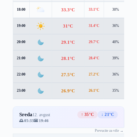
33.3°C
18:00
33.1°C
30%
2.4
31°C
19:00
31.4°C
36%
2.0
29.1°C
20:00
29.7°C
40%
1.7
28.1°C
21:00
28.4°C
39%
1.3
27.5°C
22:00
27.2°C
36%
1.3
26.9°C
23:00
26.1°C
35%
1.4
Sreda
↑ 35°C
↓ 21°C
12. avgust
🌅 05:33
🌇 19:46
Prevucite za više →