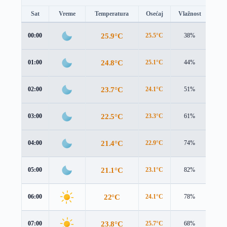
Sat
Vreme
Temperatura
Osećaj
Vlažnost
Brz
25.9°C
00:00
25.5°C
38%
0.8 
24.8°C
01:00
25.1°C
44%
0.2 
23.7°C
02:00
24.1°C
51%
1.1 
22.5°C
03:00
23.3°C
61%
1.4 
21.4°C
04:00
22.9°C
74%
1.6 
21.1°C
05:00
23.1°C
82%
1.7 
22°C
06:00
24.1°C
78%
1.7 
23.8°C
07:00
25.7°C
68%
1.5 