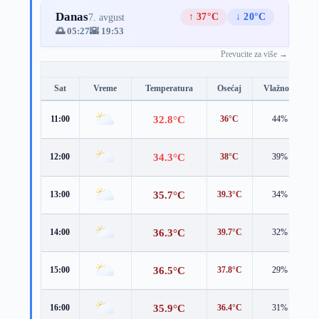
Danas
↑ 37°C
↓ 20°C
7. avgust
🌅 05:27
🌇 19:53
Prevucite za više →
Sat
Vreme
Temperatura
Osećaj
Vlažnost
32.8°C
11:00
36°C
44%
34.3°C
12:00
38°C
39%
35.7°C
13:00
39.3°C
34%
36.3°C
14:00
39.7°C
32%
36.5°C
15:00
37.8°C
29%
35.9°C
16:00
36.4°C
31%