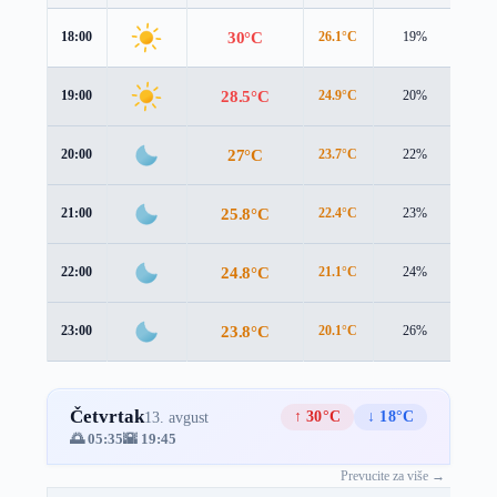
30°C
18:00
26.1°C
19%
4.7 
28.5°C
19:00
24.9°C
20%
3.9 
27°C
20:00
23.7°C
22%
3.4 
25.8°C
21:00
22.4°C
23%
3.4 
24.8°C
22:00
21.1°C
24%
3.7 
23.8°C
23:00
20.1°C
26%
3.9 
Četvrtak
↑ 30°C
↓ 18°C
13. avgust
🌅 05:35
🌇 19:45
Prevucite za više →