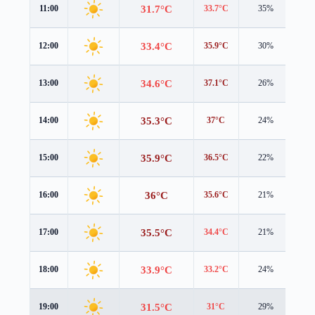
31.7°C
11:00
33.7°C
35%
1.0
33.4°C
12:00
35.9°C
30%
0.6
34.6°C
13:00
37.1°C
26%
0.5
35.3°C
14:00
37°C
24%
1.2
35.9°C
15:00
36.5°C
22%
1.8
36°C
16:00
35.6°C
21%
2.0
35.5°C
17:00
34.4°C
21%
2.1
33.9°C
18:00
33.2°C
24%
1.9
31.5°C
19:00
31°C
29%
1.7