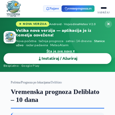
Najave
vremeprognoza.rs
SADRŽAJ
✕
Android · VojvodinaMeteo V2.0
★ NOVA VERZIJA
Velika nova verzija — aplikacija je iz
temelja osvežena!
Nova početna · tačnija prognoza · satna i 14-dnevna ·
Stanice
uživo
· radar padavina · MeteoAlarm
Šta je sve novo ▾
⤓
Instaliraj / Ažuriraj
Besplatno · Google Play
Početna
/
Prognoza po lokacijama
/
Deliblato
Vremenska prognoza Deliblato
– 10 dana