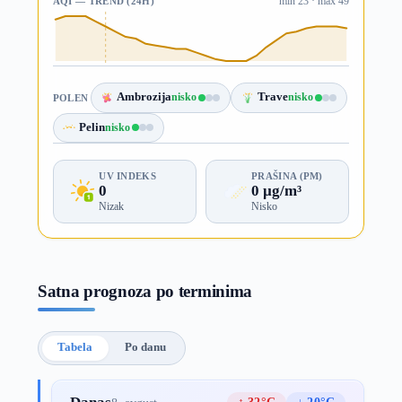
AQI — TREND (24H)
min 23 · max 49
Ambrozija
nisko
Trave
nisko
POLEN
Pelin
nisko
UV INDEKS
PRAŠINA (PM)
0
0 µg/m³
Nizak
Nisko
Satna prognoza po terminima
Tabela
Po danu