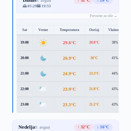
Danas
↑ 32°C
↓ 20°C
8. avgust
🌅 05:29
🌇 19:53
Prevucite za više →
Sat
Vreme
Temperatura
Osećaj
Vlažnost
29.6°C
19:00
28.8°C
38%
26.9°C
20:00
26°C
41%
24.9°C
21:00
23.3°C
44%
23.9°C
22:00
21.8°C
43%
23.3°C
23:00
21.2°C
43%
Nedelja
↑ 32°C
↓ 16°C
9. avgust