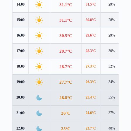
31.1°C
14:00
31.5°C
29%
2.
31.1°C
15:00
30.8°C
28%
2.
30.5°C
16:00
29.6°C
29%
2.
29.7°C
17:00
28.3°C
30%
2.
28.7°C
18:00
27.3°C
32%
2.
27.7°C
19:00
26.3°C
34%
2.
26.8°C
20:00
25.4°C
35%
2.
26°C
21:00
24.6°C
37%
2.
25°C
22:00
23.7°C
40%
2.