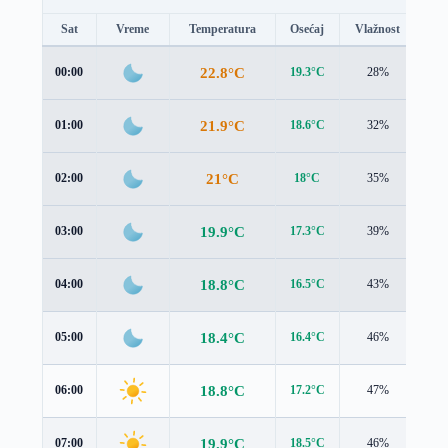
Sat
Vreme
Temperatura
Osećaj
Vlažnost
Br
22.8°C
00:00
19.3°C
28%
3.8
21.9°C
01:00
18.6°C
32%
3.6
21°C
02:00
18°C
35%
3.3
19.9°C
03:00
17.3°C
39%
2.9
18.8°C
04:00
16.5°C
43%
2.4
18.4°C
05:00
16.4°C
46%
2.0
18.8°C
06:00
17.2°C
47%
1.7
19.9°C
07:00
18.5°C
46%
1.5