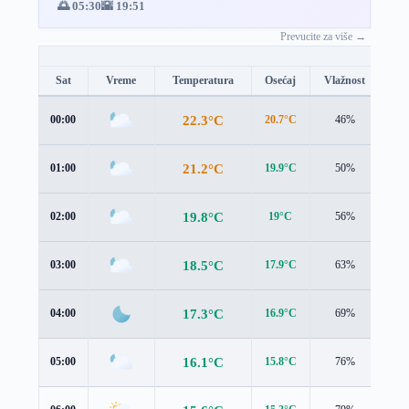
🌅 05:30
🌇 19:51
Prevucite za više →
Sat
Vreme
Temperatura
Osećaj
Vlažnost
Br
22.3°C
00:00
20.7°C
46%
3.2
21.2°C
01:00
19.9°C
50%
2.6
19.8°C
02:00
19°C
56%
2.0
18.5°C
03:00
17.9°C
63%
1.8
17.3°C
04:00
16.9°C
69%
1.7
16.1°C
05:00
15.8°C
76%
1.7