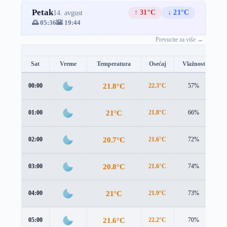
Petak
↑ 31°C
↓ 21°C
14. avgust
🌅 05:36
🌇 19:44
Prevucite za više →
Sat
Vreme
Temperatura
Osećaj
Vlažnost
B
21.8°C
00:00
22.3°C
57%
0.
21°C
01:00
21.8°C
66%
1.
20.7°C
02:00
21.6°C
72%
1.
20.8°C
03:00
21.6°C
74%
2.
21°C
04:00
21.9°C
73%
2.
21.6°C
05:00
22.2°C
70%
2.