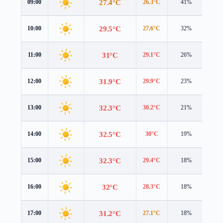
27.4°C
09:00
26.3°C
41%
3.9 
29.5°C
10:00
27.6°C
32%
4.5 
31°C
11:00
29.1°C
26%
5.0 
31.9°C
12:00
29.9°C
23%
5.3 
32.3°C
13:00
30.2°C
21%
5.4 
32.5°C
14:00
30°C
19%
5.4 
32.3°C
15:00
29.4°C
18%
5.5 
32°C
16:00
28.3°C
18%
5.5 
31.2°C
17:00
27.1°C
18%
5.3 