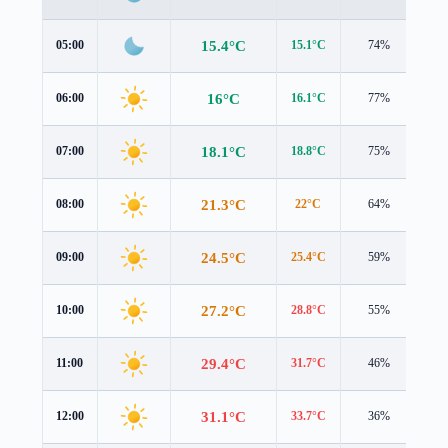
15.4°C
05:00
15.1°C
74%
1.0
16°C
06:00
16.1°C
77%
1.0
18.1°C
07:00
18.8°C
75%
0.9
21.3°C
08:00
22°C
64%
1.2
24.5°C
09:00
25.4°C
59%
2.0
27.2°C
10:00
28.8°C
55%
2.4
29.4°C
11:00
31.7°C
46%
2.1
31.1°C
12:00
33.7°C
36%
1.1