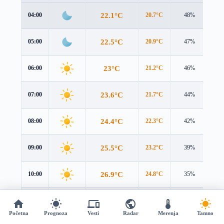
22.1°C
04:00
20.7°C
48%
3.1
22.5°C
05:00
20.9°C
47%
3.4
23°C
06:00
21.2°C
46%
3.8
23.6°C
07:00
21.7°C
44%
4.1
24.4°C
08:00
22.3°C
42%
4.3
25.5°C
09:00
23.2°C
39%
4.4
26.9°C
10:00
24.8°C
35%
4.4
28.4°C
11:00
27°C
31%
4.3
Početna
Prognoza
Vesti
Radar
Merenja
Tamno