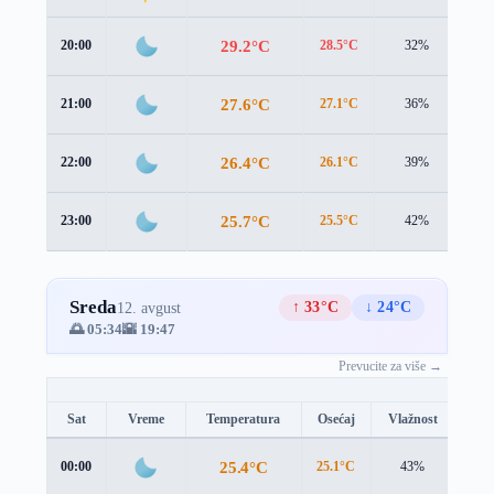
29.2°C
20:00
28.5°C
32%
1.7
27.6°C
21:00
27.1°C
36%
1.6
26.4°C
22:00
26.1°C
39%
1.5
25.7°C
23:00
25.5°C
42%
1.5
Sreda
↑ 33°C
↓ 24°C
12. avgust
🌅 05:34
🌇 19:47
Prevucite za više →
Sat
Vreme
Temperatura
Osećaj
Vlažnost
Brz
25.4°C
00:00
25.1°C
43%
1.6 