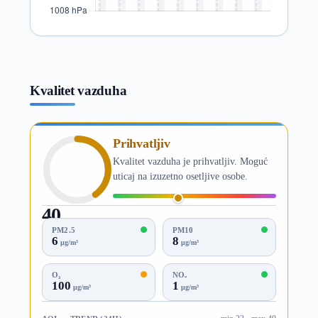
Kvalitet vazduha
Prihvatljiv
Kvalitet vazduha je prihvatljiv. Moguć
uticaj na izuzetno osetljive osobe.
40
AQI
PM2.5
PM10
6
8
µg/m³
µg/m³
O₃
NO₂
100
1
µg/m³
µg/m³