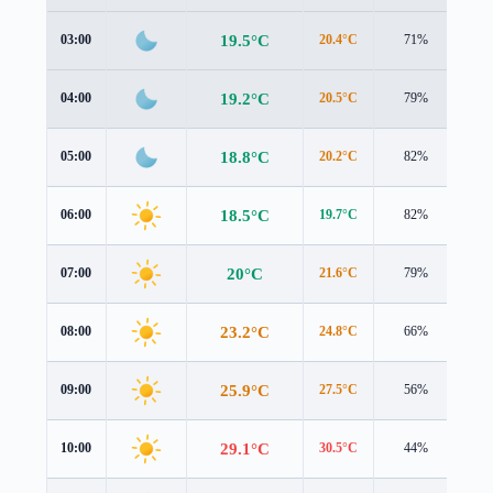
19.5°C
03:00
20.4°C
71%
0.9
19.2°C
04:00
20.5°C
79%
1.1
18.8°C
05:00
20.2°C
82%
1.1
18.5°C
06:00
19.7°C
82%
1.1
20°C
07:00
21.6°C
79%
1.0
23.2°C
08:00
24.8°C
66%
1.2
25.9°C
09:00
27.5°C
56%
1.2
29.1°C
10:00
30.5°C
44%
1.2