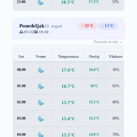
18.5°C
23:00
17.3°C
53%
1.6
Ponedeljak
↑ 33°C
↓ 15°C
10. avgust
🌅 05:32
🌇 19:50
Prevucite za više →
Sat
Vreme
Temperatura
Osećaj
Vlažnost
Br
17.6°C
00:00
16.6°C
56%
1.3
16.7°C
01:00
16°C
61%
0.9
15.7°C
02:00
15.1°C
66%
0.8
15.6°C
03:00
15.1°C
69%
0.9
15.5°C
04:00
14.9°C
70%
1.1