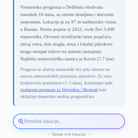
Vremenska prognoza u Deliblatu obuhvata
narednih 10 dana, sa satnim detaljima i dnevnim
rasponima. Lokacija je na 97 m nadmorske visine,
u Banatu. Prema popisu iz 2022, ovde živi 3.498
stanovnika. Otvoren ravničarski teren pojačava
uticaj vetra, dok magla, mraz i lokalni pljuskovi
mogu menjati uslove na malom rastojanju.
Najbliža meteorološka stanica je Kovin (7.7 km).
Prognoza se ažurira automatski dva puta dnevno na
osnovu meteoroloških proračuna atmosfere. Za veću
kratkoročnu pouzdanost (1–3 dana), konsultujte našu
trodnevnu prognozu za Vojvodinu i Beograd
koja
uključuje ekspertsku analizu prognostičara.
Pretražite
lokaciju
vremenske
— Spisak svih lokacija —