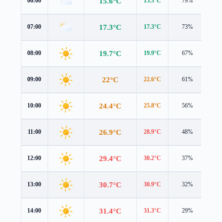
15.6°C
06:00
15.3°C
79%
1.7
17.3°C
07:00
17.3°C
73%
1.4
19.7°C
08:00
19.9°C
67%
1.8
22°C
09:00
22.6°C
61%
1.3
24.4°C
10:00
25.8°C
56%
0.9
26.9°C
11:00
28.9°C
48%
1.4
29.4°C
12:00
30.2°C
37%
3.3
30.7°C
13:00
30.9°C
32%
4.1
31.4°C
14:00
31.3°C
29%
4.0