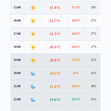
31.8°C
15:00
31.3°C
28%
3.9
31.7°C
16:00
30.6°C
27%
3.6
31.3°C
17:00
29.6°C
27%
3.3
30.6°C
18:00
28.9°C
27%
2.9
28.8°C
19:00
27.9°C
31%
1.6
24.5°C
20:00
24°C
42%
1.3
21.4°C
21:00
20.6°C
49%
1.5
19.6°C
22:00
18.5°C
51%
1.6