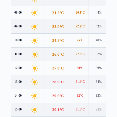
21.2°C
08:00
20.1°C
44%
1.3
22.9°C
09:00
22.2°C
42%
1.0
24.9°C
10:00
25°C
40%
0.6
26.6°C
11:00
27.9°C
37%
0.5
27.9°C
12:00
30°C
36%
0.3
28.9°C
13:00
31.4°C
34%
0.2
29.6°C
14:00
32°C
33%
0.3
30.1°C
15:00
31.6°C
31%
0.7