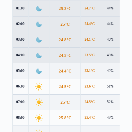
25.2°C
01:00
24.7°C
44%
2.0 
25°C
02:00
24.4°C
44%
2.4 
24.8°C
03:00
24.1°C
46%
2.7 
24.5°C
04:00
23.5°C
48%
3.5 
24.4°C
05:00
23.1°C
49%
4.2 
24.5°C
06:00
23.6°C
51%
4.1 
25°C
07:00
24.5°C
52%
3.6 
25.8°C
08:00
25.4°C
49%
3.4 