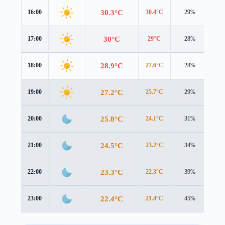
30.3°C
16:00
30.4°C
29%
1.3
30°C
17:00
29°C
28%
1.6
28.9°C
18:00
27.6°C
28%
1.7
27.2°C
19:00
25.7°C
29%
1.9
25.8°C
20:00
24.1°C
31%
1.8
24.5°C
21:00
23.2°C
34%
1.3
23.3°C
22:00
22.3°C
39%
1.2
22.4°C
23:00
21.4°C
45%
1.7