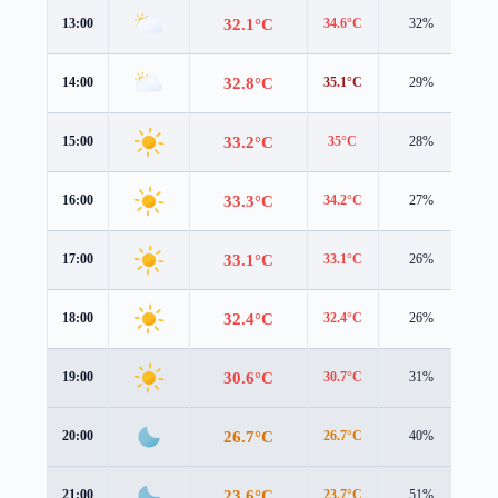
32.1°C
13:00
34.6°C
32%
1.1
32.8°C
14:00
35.1°C
29%
0.8
33.2°C
15:00
35°C
28%
0.5
33.3°C
16:00
34.2°C
27%
0.6
33.1°C
17:00
33.1°C
26%
0.5
32.4°C
18:00
32.4°C
26%
0.3
30.6°C
19:00
30.7°C
31%
0.5
26.7°C
20:00
26.7°C
40%
1.2
23.6°C
21:00
23.7°C
51%
1.4