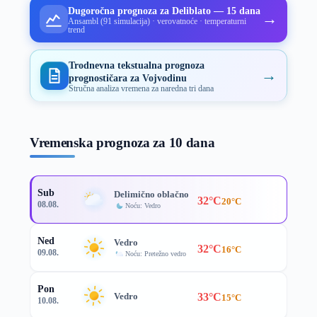
Dugoročna prognoza za Deliblato — 15 dana
→
Ansambl (91 simulacija) · verovatnoće · temperaturni
trend
Trodnevna tekstualna prognoza
→
prognostičara za Vojvodinu
Stručna analiza vremena za naredna tri dana
Vremenska prognoza za 10 dana
Sub
Delimično oblačno
32°C
20°C
08.08.
Noću: Vedro
Ned
Vedro
32°C
16°C
09.08.
Noću: Pretežno vedro
Pon
33°C
Vedro
15°C
10.08.