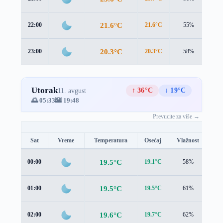
21.6°C
22:00
21.6°C
55%
1.2
20.3°C
23:00
20.3°C
58%
1.1
Utorak
↑ 36°C
↓ 19°C
11. avgust
🌅 05:33
🌇 19:48
Prevucite za više →
Sat
Vreme
Temperatura
Osećaj
Vlažnost
Br
19.5°C
00:00
19.1°C
58%
1.3
19.5°C
01:00
19.5°C
61%
0.9
19.6°C
02:00
19.7°C
62%
1.0