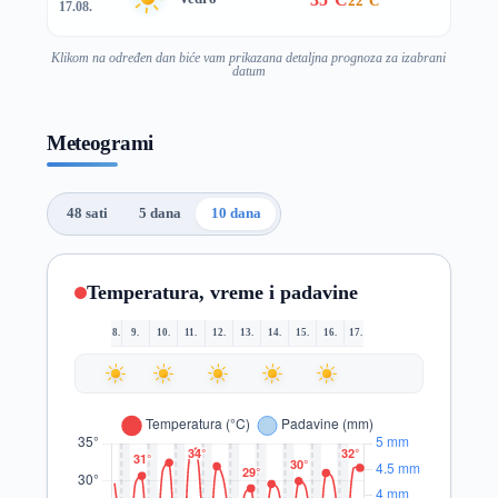
22°C
17.08.
Klikom na određen dan biće vam prikazana detaljna prognoza za izabrani
datum
Meteogrami
48 sati
5 dana
10 dana
Temperatura, vreme i padavine
8.
9.
10.
11.
12.
13.
14.
15.
16.
17.