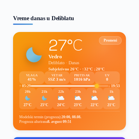
prognoze
Vreme danas u Deliblatu
27°C
Promeni
Vedro
Deliblato · Danas
Subjektivno 26°C · ↑32°C ↓20°C
VLAGA
VETAR
PRITISAK
UV
41%
SSZ 3 m/s
1016 hPa
0
↑ 05:29
↓ 19:53
20h
21h
22h
23h
0h
1h
27°C
25°C
24°C
23°C
22°C
21°C
Modelski termin (prognoza):
20:00, 08.08.
Prognoza ažurirana
8. avgust 09:51