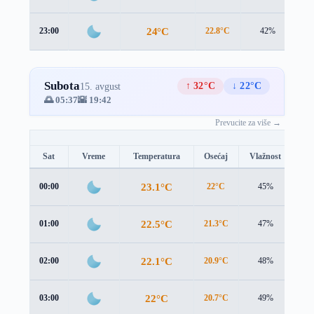
24°C
23:00
22.8°C
42%
2.
Subota
↑ 32°C
↓ 22°C
15. avgust
🌅 05:37
🌇 19:42
Prevucite za više →
Sat
Vreme
Temperatura
Osećaj
Vlažnost
Br
23.1°C
00:00
22°C
45%
2.6
22.5°C
01:00
21.3°C
47%
2.6
22.1°C
02:00
20.9°C
48%
2.6
22°C
03:00
20.7°C
49%
2.8