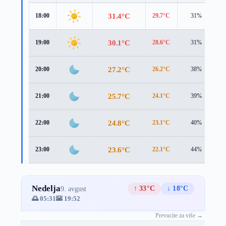
31.4°C
18:00
29.7°C
31%
4
30.1°C
19:00
28.6°C
31%
3
27.2°C
20:00
26.2°C
38%
2
25.7°C
21:00
24.1°C
39%
3
24.8°C
22:00
23.1°C
40%
3
23.6°C
23:00
22.1°C
44%
3
Nedelja
↑ 33°C
↓ 18°C
9. avgust
🌅 05:31
🌇 19:52
Prevucite za više →