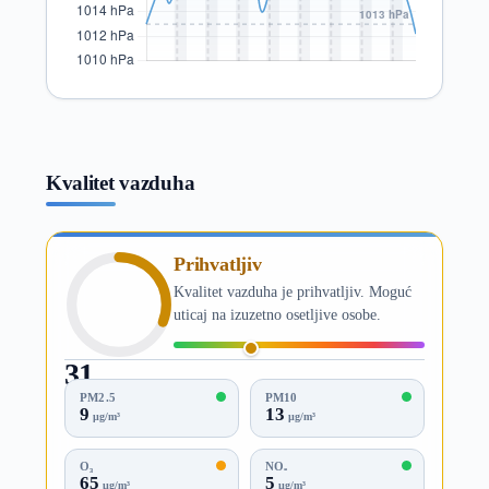
Kvalitet vazduha
Prihvatljiv
Kvalitet vazduha je prihvatljiv. Moguć
uticaj na izuzetno osetljive osobe.
31
AQI
PM2.5
PM10
9
13
µg/m³
µg/m³
O₃
NO₂
65
5
µg/m³
µg/m³