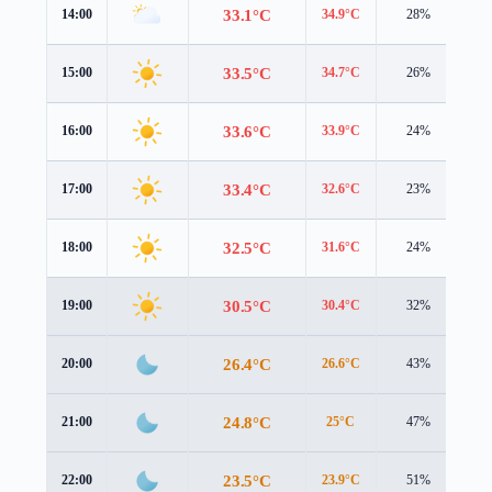
33.1°C
14:00
34.9°C
28%
1.
33.5°C
15:00
34.7°C
26%
1.
33.6°C
16:00
33.9°C
24%
1.
33.4°C
17:00
32.6°C
23%
1.
32.5°C
18:00
31.6°C
24%
1.
30.5°C
19:00
30.4°C
32%
1.
26.4°C
20:00
26.6°C
43%
1.
24.8°C
21:00
25°C
47%
1.
23.5°C
22:00
23.9°C
51%
0.