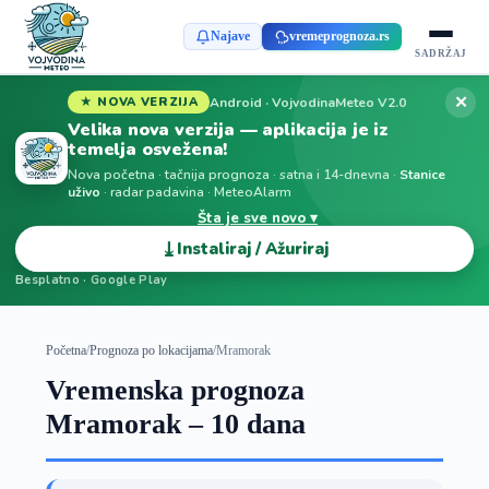
Najave
vremeprognoza.rs
SADRŽAJ
✕
Android · VojvodinaMeteo V2.0
★ NOVA VERZIJA
Velika nova verzija — aplikacija je iz
temelja osvežena!
Nova početna · tačnija prognoza · satna i 14-dnevna ·
Stanice
uživo
· radar padavina · MeteoAlarm
Šta je sve novo ▾
⤓
Instaliraj / Ažuriraj
Besplatno · Google Play
Početna
/
Prognoza po lokacijama
/
Mramorak
Vremenska prognoza
Mramorak – 10 dana