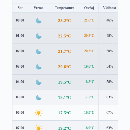
Sat
Vreme
Temperatura
Osećaj
Vlažnost
Br
23.2°C
00:00
21.6°C
46%
3.6
22.5°C
01:00
20.8°C
48%
3.7
21.7°C
02:00
20.3°C
50%
3.3
20.6°C
03:00
19.6°C
54%
2.5
19.5°C
04:00
18.8°C
58%
1.8
18.1°C
05:00
17.5°C
63%
1.7
17.5°C
06:00
16.9°C
67%
1.9
19.2°C
07:00
18.9°C
63%
1.6