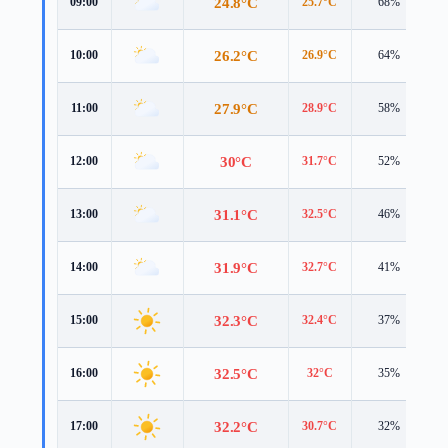
24.8°C
09:00
25.7°C
68%
4
26.2°C
10:00
26.9°C
64%
4
27.9°C
11:00
28.9°C
58%
5
30°C
12:00
31.7°C
52%
5
31.1°C
13:00
32.5°C
46%
5
31.9°C
14:00
32.7°C
41%
5
32.3°C
15:00
32.4°C
37%
5
32.5°C
16:00
32°C
35%
5
32.2°C
17:00
30.7°C
32%
5