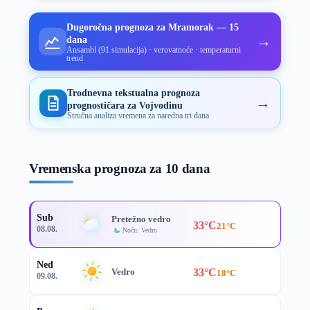
Dugoročna prognoza za Mramorak — 15
→
dana
Ansambl (91 simulacija) · verovatnoće · temperaturni
trend
Trodnevna tekstualna prognoza
→
prognostičara za Vojvodinu
Stručna analiza vremena za naredna tri dana
Vremenska prognoza za 10 dana
Sub
Pretežno vedro
33°C
21°C
08.08.
Noću: Vedro
Ned
33°C
Vedro
18°C
09.08.