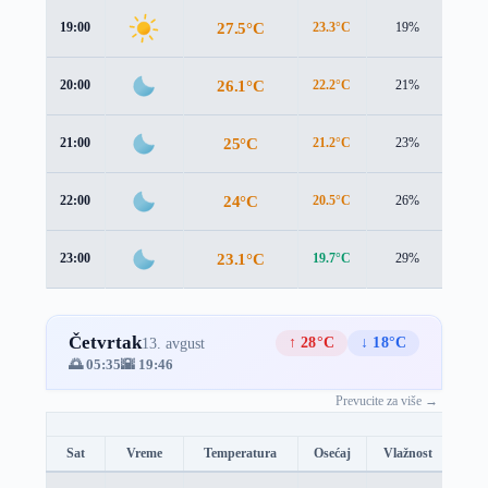
27.5°C
19:00
23.3°C
19%
4.5 
26.1°C
20:00
22.2°C
21%
4.1 
25°C
21:00
21.2°C
23%
4.0 
24°C
22:00
20.5°C
26%
3.8 
23.1°C
23:00
19.7°C
29%
3.8 
Četvrtak
↑ 28°C
↓ 18°C
13. avgust
🌅 05:35
🌇 19:46
Prevucite za više →
Sat
Vreme
Temperatura
Osećaj
Vlažnost
Brz