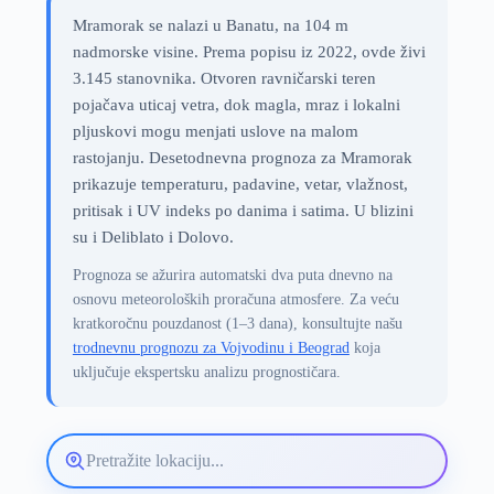
Mramorak se nalazi u Banatu, na 104 m
nadmorske visine. Prema popisu iz 2022, ovde živi
3.145 stanovnika. Otvoren ravničarski teren
pojačava uticaj vetra, dok magla, mraz i lokalni
pljuskovi mogu menjati uslove na malom
rastojanju. Desetodnevna prognoza za Mramorak
prikazuje temperaturu, padavine, vetar, vlažnost,
pritisak i UV indeks po danima i satima. U blizini
su i Deliblato i Dolovo.
Prognoza se ažurira automatski dva puta dnevno na
osnovu meteoroloških proračuna atmosfere. Za veću
kratkoročnu pouzdanost (1–3 dana), konsultujte našu
trodnevnu prognozu za Vojvodinu i Beograd
koja
uključuje ekspertsku analizu prognostičara.
Pretražite
lokaciju