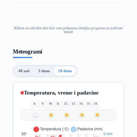
Klikom na određen dan biće vam prikazana detaljna prognoza za izabrani
datum
Meteogrami
48 sati
5 dana
10 dana
Temperatura, vreme i padavine
8.
9.
10.
11.
12.
13.
14.
15.
16.