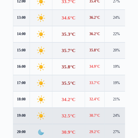
33.7°C
12:00
35.4°C
27%
1.3
34.6°C
13:00
36.2°C
24%
1.4
35.3°C
14:00
36.2°C
22%
1.7
35.7°C
15:00
35.8°C
20%
2.0
35.8°C
16:00
34.9°C
19%
2.4
35.5°C
17:00
33.7°C
19%
2.7
34.2°C
18:00
32.4°C
21%
2.9
32.5°C
19:00
30.7°C
24%
3.1
30.9°C
20:00
29.2°C
27%
3.2