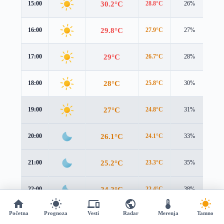
30.2°C
15:00
28.8°C
26%
4.0
29.8°C
16:00
27.9°C
27%
3.8
29°C
17:00
26.7°C
28%
3.6
28°C
18:00
25.8°C
30%
3.4
27°C
19:00
24.8°C
31%
3.3
26.1°C
20:00
24.1°C
33%
3.2
25.2°C
21:00
23.3°C
35%
3.0
24.2°C
22:00
22.4°C
38%
2.8
Početna
Prognoza
Vesti
Radar
Merenja
Tamno
23.1°C
23:00
21.5°C
41%
2.7