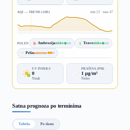
AQI — TREND (24H)
min 23 · max 47
Ambrozija
nisko
Trave
nisko
POLEN
Pelin
umereno
UV INDEKS
PRAŠINA (PM)
0
1 µg/m³
Nizak
Nisko
Satna prognoza po terminima
Tabela
Po danu