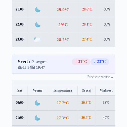
29.9°C
21:00
28.6°C
30%
2.7
29°C
22:00
28.1°C
33%
2.3
28.2°C
23:00
27.4°C
36%
2.6
Sreda
↑ 31°C
↓ 23°C
12. avgust
🌅 05:34
🌇 19:47
Prevucite za više →
Sat
Vreme
Temperatura
Osećaj
Vlažnost
Brz
27.7°C
00:00
26.8°C
38%
2.9 
27.3°C
01:00
26.4°C
40%
3.2 