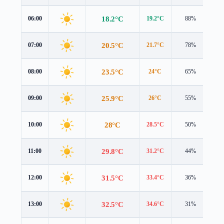
18.2°C
06:00
19.2°C
88%
2.
20.5°C
07:00
21.7°C
78%
2.
23.5°C
08:00
24°C
65%
3.
25.9°C
09:00
26°C
55%
3.
28°C
10:00
28.5°C
50%
4.
29.8°C
11:00
31.2°C
44%
3.
31.5°C
12:00
33.4°C
36%
2.
32.5°C
13:00
34.6°C
31%
1.