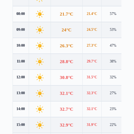
21.7°C
08:00
21.4°C
57%
2.1
24°C
09:00
24.5°C
53%
1.5
26.3°C
10:00
27.3°C
47%
1.3
28.8°C
11:00
29.7°C
38%
2.2
30.8°C
12:00
31.5°C
32%
3.0
32.1°C
13:00
32.3°C
27%
3.6
32.7°C
14:00
32.1°C
23%
3.8
32.9°C
15:00
31.9°C
22%
3.6