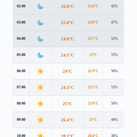
26.8°C
02:00
25.8°C
42%
3.5 
25.8°C
03:00
24.9°C
47%
3.9 
24.8°C
04:00
23.7°C
52%
4.6 
24.1°C
05:00
23°C
55%
5.0 
24°C
06:00
22.9°C
56%
5.0 
24.3°C
07:00
23.2°C
53%
4.7 
25°C
08:00
23.8°C
50%
4.5 
26.4°C
09:00
25°C
44%
4.6 
28.1°C
10:00
26.6°C
38%
4.8 