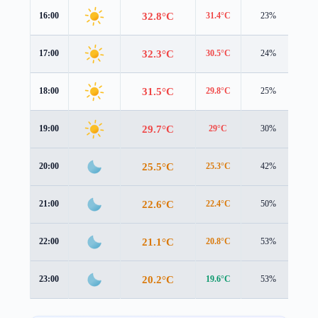
32.8°C
16:00
31.4°C
23%
3.3
32.3°C
17:00
30.5°C
24%
3.0
31.5°C
18:00
29.8°C
25%
2.7
29.7°C
19:00
29°C
30%
1.5
25.5°C
20:00
25.3°C
42%
1.3
22.6°C
21:00
22.4°C
50%
1.2
21.1°C
22:00
20.8°C
53%
1.3
20.2°C
23:00
19.6°C
53%
1.3