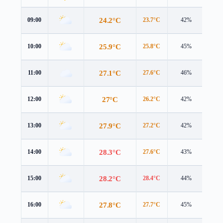
24.2°C
09:00
23.7°C
42%
1.3 
25.9°C
10:00
25.8°C
45%
2.1 
27.1°C
11:00
27.6°C
46%
2.7 
27°C
12:00
26.2°C
42%
3.4 
27.9°C
13:00
27.2°C
42%
3.8 
28.3°C
14:00
27.6°C
43%
4.1 
28.2°C
15:00
28.4°C
44%
4.1 
27.8°C
16:00
27.7°C
45%
3.8 