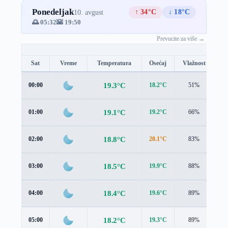
Ponedeljak
↑ 34°C
↓ 18°C
10. avgust
🌅 05:32
🌇 19:50
Prevucite za više →
Sat
Vreme
Temperatura
Osećaj
Vlažnost
Br
19.3°C
00:00
18.2°C
51%
1.
19.1°C
01:00
19.2°C
66%
1.
18.8°C
02:00
20.1°C
83%
1.
18.5°C
03:00
19.9°C
88%
1.
18.4°C
04:00
19.6°C
89%
2.
18.2°C
05:00
19.3°C
89%
2.