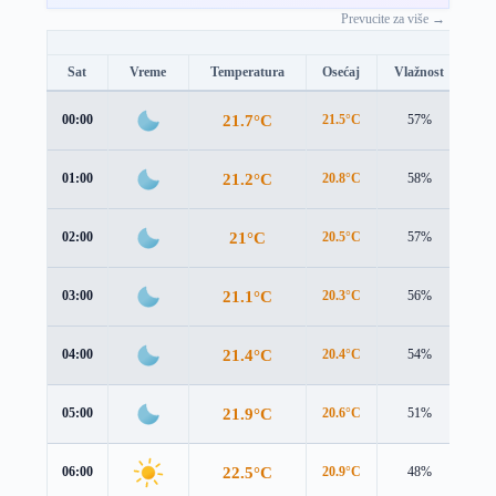
Prevucite za više →
Sat
Vreme
Temperatura
Osećaj
Vlažnost
Br
21.7°C
00:00
21.5°C
57%
2.1
21.2°C
01:00
20.8°C
58%
2.3
21°C
02:00
20.5°C
57%
2.4
21.1°C
03:00
20.3°C
56%
2.6
21.4°C
04:00
20.4°C
54%
3.0
21.9°C
05:00
20.6°C
51%
3.3
22.5°C
06:00
20.9°C
48%
3.7