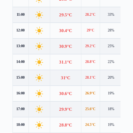
29.5°C
11:00
28.2°C
33%
4.9 
30.4°C
12:00
29°C
28%
5.1 
30.9°C
13:00
29.2°C
25%
5.2 
31.1°C
14:00
28.8°C
22%
5.4 
31°C
15:00
28.1°C
20%
5.4 
30.6°C
16:00
26.9°C
19%
5.4 
29.9°C
17:00
25.6°C
18%
5.3 
28.8°C
18:00
24.5°C
19%
5.0 