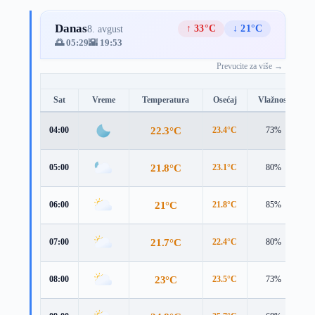
Danas
↑ 33°C
↓ 21°C
8. avgust
🌅 05:29
🌇 19:53
Prevucite za više →
Sat
Vreme
Temperatura
Osećaj
Vlažnost
B
22.3°C
04:00
23.4°C
73%
2
21.8°C
05:00
23.1°C
80%
3
21°C
06:00
21.8°C
85%
4
21.7°C
07:00
22.4°C
80%
4
23°C
08:00
23.5°C
73%
4