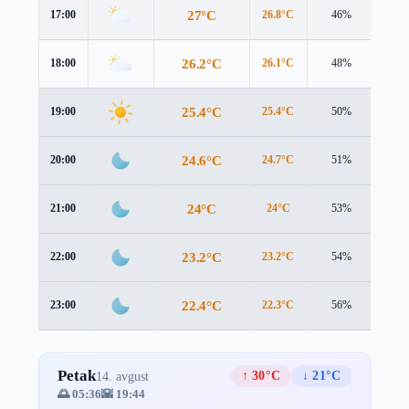
27°C
17:00
26.8°C
46%
3.4 
26.2°C
18:00
26.1°C
48%
2.9 
25.4°C
19:00
25.4°C
50%
2.5 
24.6°C
20:00
24.7°C
51%
2.3 
24°C
21:00
24°C
53%
2.2 
23.2°C
22:00
23.2°C
54%
2.1 
22.4°C
23:00
22.3°C
56%
2.1 
Petak
↑ 30°C
↓ 21°C
14. avgust
🌅 05:36
🌇 19:44