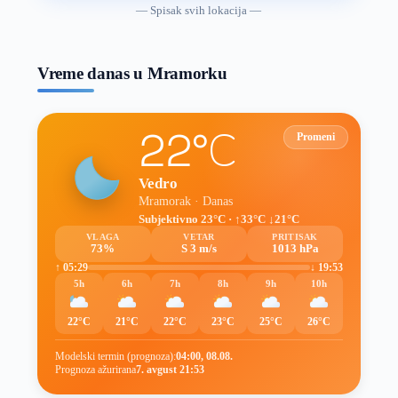
vremenske
— Spisak svih lokacija —
prognoze
Vreme danas u Mramorku
22°C
Promeni
Vedro
Mramorak · Danas
Subjektivno 23°C · ↑33°C ↓21°C
VLAGA
VETAR
PRITISAK
73%
S 3 m/s
1013 hPa
↑ 05:29
↓ 19:53
5h
6h
7h
8h
9h
10h
22°C
21°C
22°C
23°C
25°C
26°C
Modelski termin (prognoza):
04:00, 08.08.
Prognoza ažurirana
7. avgust 21:53