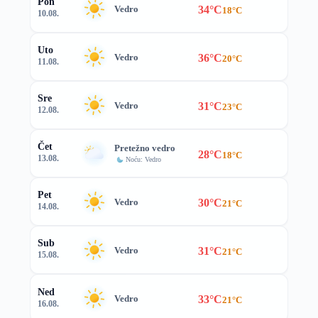
Pon
34°C
Vedro
18°C
10.08.
Uto
36°C
Vedro
20°C
11.08.
Sre
31°C
Vedro
23°C
12.08.
Čet
Pretežno vedro
28°C
18°C
13.08.
Noću: Vedro
Pet
30°C
Vedro
21°C
14.08.
Sub
31°C
Vedro
21°C
15.08.
Ned
33°C
Vedro
21°C
16.08.