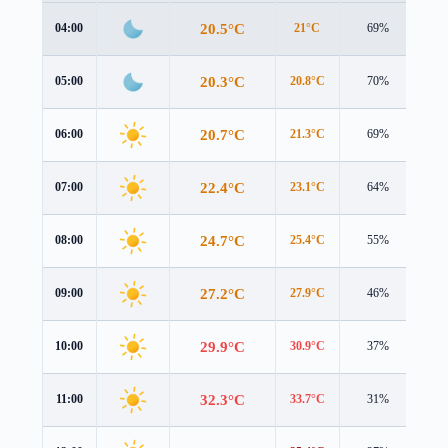
20.5°C
04:00
21°C
69%
1.9
20.3°C
05:00
20.8°C
70%
1.9
20.7°C
06:00
21.3°C
69%
2.0
22.4°C
07:00
23.1°C
64%
2.1
24.7°C
08:00
25.4°C
55%
1.8
27.2°C
09:00
27.9°C
46%
1.4
29.9°C
10:00
30.9°C
37%
1.1
32.3°C
11:00
33.7°C
31%
1.2