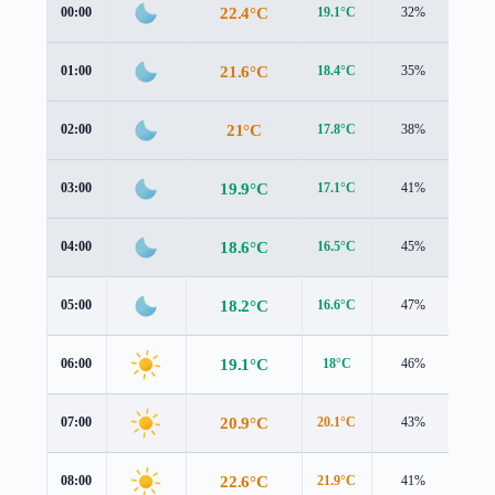
22.4°C
00:00
19.1°C
32%
3.9 
21.6°C
01:00
18.4°C
35%
4.1 
21°C
02:00
17.8°C
38%
4.0 
19.9°C
03:00
17.1°C
41%
3.4 
18.6°C
04:00
16.5°C
45%
2.5 
18.2°C
05:00
16.6°C
47%
1.6 
19.1°C
06:00
18°C
46%
0.9 
20.9°C
07:00
20.1°C
43%
0.4 
22.6°C
08:00
21.9°C
41%
0.6 