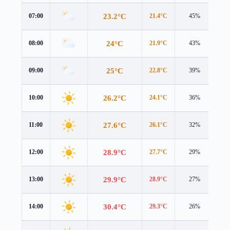
23.2°C
07:00
21.4°C
45%
4.0
24°C
08:00
21.9°C
43%
4.3
25°C
09:00
22.8°C
39%
4.4
26.2°C
10:00
24.1°C
36%
4.4
27.6°C
11:00
26.1°C
32%
4.4
28.9°C
12:00
27.7°C
29%
4.3
29.9°C
13:00
28.9°C
27%
4.2
30.4°C
14:00
29.3°C
26%
4.1