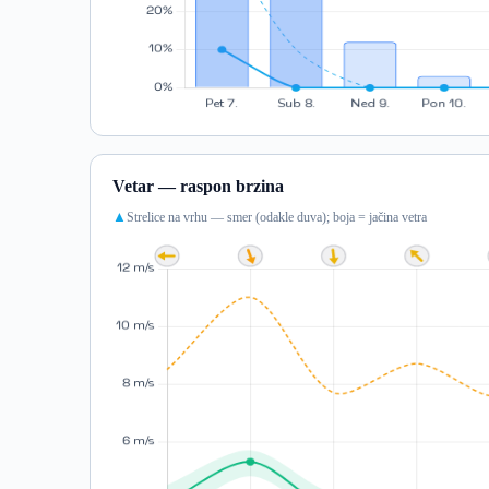
Vetar — raspon brzina
Strelice na vrhu — smer (odakle duva); boja = jačina vetra
▲