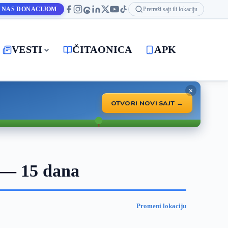
 NAS DONACIJOM
Pretraži sajt ili lokaciju
VESTI
ČITAONICA
APK
×
OTVORI NOVI SAJT →
 — 15 dana
Promeni lokaciju