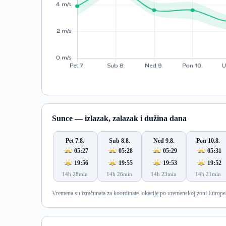
Sunce — izlazak, zalazak i dužina dana
Pet 7.8.
Sub 8.8.
Ned 9.8.
Pon 10.8.
05:27
05:28
05:29
05:31
19:56
19:55
19:53
19:52
14h 28min
14h 26min
14h 23min
14h 21min
Vremena su izračunata za koordinate lokacije po vremenskoj zoni Europe