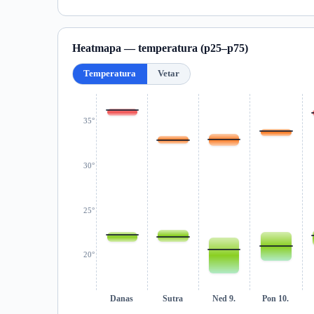
Heatmapa — temperatura (p25–p75)
Temperatura
Vetar
35°
30°
25°
20°
Danas
Sutra
Ned 9.
Pon 10.