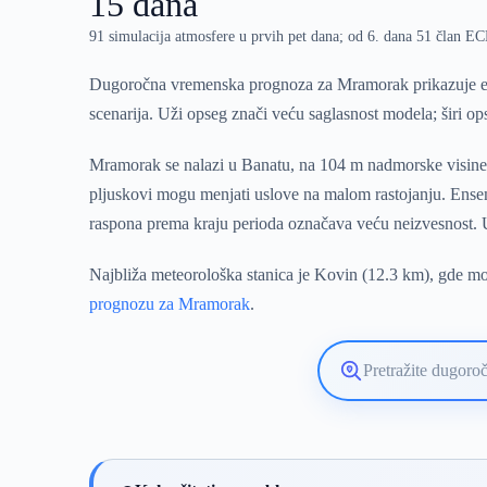
15 dana
91 simulacija atmosfere u prvih pet dana; od 6. dana 51 član 
Dugoročna vremenska prognoza za Mramorak prikazuje ens
scenarija. Uži opseg znači veću saglasnost modela; širi o
Mramorak se nalazi u Banatu, na 104 m nadmorske visine. 
pljuskovi mogu menjati uslove na malom rastojanju. Ense
raspona prema kraju perioda označava veću neizvesnost. U 
Najbliža meteorološka stanica je Kovin (12.3 km), gde mož
prognozu za Mramorak
.
Pretražite
lokaciju
vremenske
prognoze