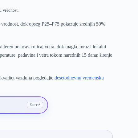
u vrednost.
u vrednost, dok opseg P25–P75 pokazuje srednjih 50%
teren pojačava uticaj vetra, dok magla, mraz i lokalni
rature, padavina i vetra tokom narednih 15 dana; širenje
 kvalitet vazduha pogledajte
desetodnevnu vremensku
Enter
↵