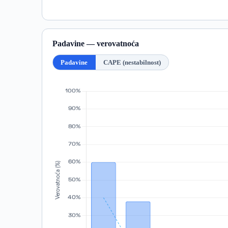
Padavine — verovatnoća
Padavine
CAPE (nestabilnost)