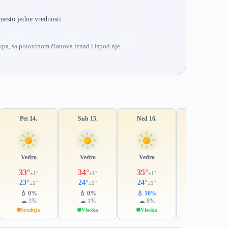
mesto jedne vrednosti.
pa, sa polovinom članova iznad i ispod nje.
Pet 14.
Sub 15.
Ned 16.
Pon 17.
Vedro
Vedro
Vedro
Vedro
33°
34°
35°
35°
±1°
±1°
±1°
±1°
23°
24°
24°
24°
±1°
±1°
±1°
±1°
💧 0%
💧 0%
💧 10%
💧 22%
☁ 1%
☁ 1%
☁ 8%
☁ 21%
Srednja
Visoka
Visoka
Srednja