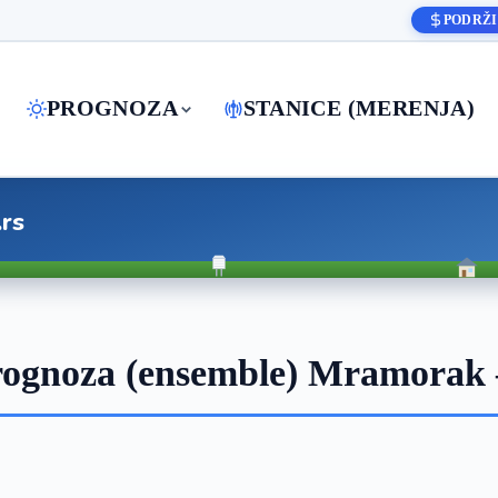
PODRŽI
PROGNOZA
STANICE (MERENJA)
.rs
rognoza (ensemble) Mramorak