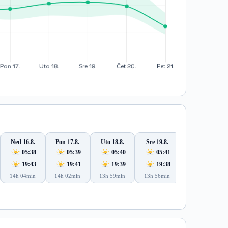
Ned 16.8.
Pon 17.8.
Uto 18.8.
Sre 19.8.
Čet 20.8.
05:38
05:39
05:40
05:41
05:42
19:43
19:41
19:39
19:38
19:36
14h 04min
14h 02min
13h 59min
13h 56min
13h 53min