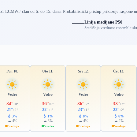
 51 ECMWF član od 6. do 15. dana. Probabilistički pristup prikazuje raspone u
Linija medijane P50
.
Središnja vrednost ensemble sku
Pon 10.
Uto 11.
Sre 12.
Čet 13.
Vedro
Vedro
Vedro
Vedro
34°
36°
36°
33°
±0°
±0°
±2°
±2°
21°
22°
23°
23°
±2°
±1°
±1°
±2°
💧 3%
💧 1%
💧 8%
💧 6%
☁ 4%
☁ 3%
☁ 4%
☁ 2%
Srednja
Visoka
Srednja
Srednja