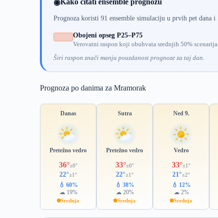
Kako čitati ensemble prognozu
◉
Prognoza koristi 91 ensemble simulaciju u prvih pet dana i
Obojeni opseg P25–P75
Verovatni raspon koji obuhvata srednjih 50% scenarija
Širi raspon znači manju pouzdanost prognoze za taj dan.
Prognoza po danima za Mramorak
Danas
Sutra
Ned 9.
Pretežno vedro
Pretežno vedro
Vedro
36°
33°
33°
±0°
±0°
±1°
22°
22°
21°
±1°
±1°
±2°
💧 60%
💧 38%
💧 12%
☁ 19%
☁ 20%
☁ 2%
Srednja
Srednja
Srednja