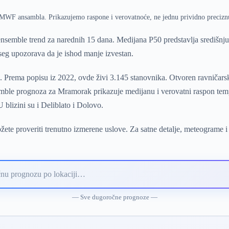
ECMWF ansambla. Prikazujemo raspone i verovatnoće, ne jednu prividno precizn
emble trend za narednih 15 dana. Medijana P50 predstavlja središnj
pseg upozorava da je ishod manje izvestan.
Prema popisu iz 2022, ovde živi 3.145 stanovnika. Otvoren ravničarski 
mble prognoza za Mramorak prikazuje medijanu i verovatni raspon tempe
blizini su i Deliblato i Dolovo.
ete proveriti trenutno izmerene uslove. Za satne detalje, meteograme i
— Sve dugoročne prognoze —