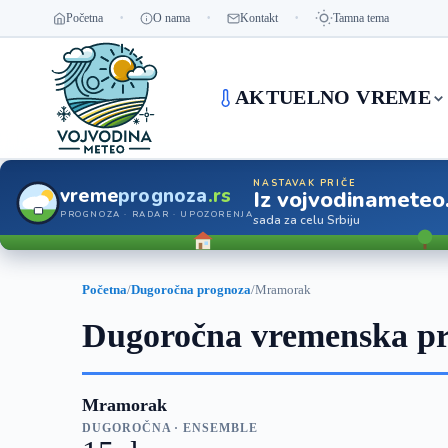
Početna
O nama
Kontakt
Tamna tema
AKTUELNO VREME
NASTAVAK PRIČE
vreme
prognoza
.rs
Iz vojvodinameteo
PROGNOZA · RADAR · UPOZORENJA
sada za celu Srbiju
Početna
/
Dugoročna prognoza
/
Mramorak
Dugoročna vremenska p
Mramorak
DUGOROČNA · ENSEMBLE