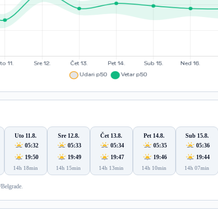
Uto 11.8.
Sre 12.8.
Čet 13.8.
Pet 14.8.
Sub 15.8.
05:32
05:33
05:34
05:35
05:36
19:50
19:49
19:47
19:46
19:44
14h 18min
14h 15min
14h 13min
14h 10min
14h 07min
/Belgrade.