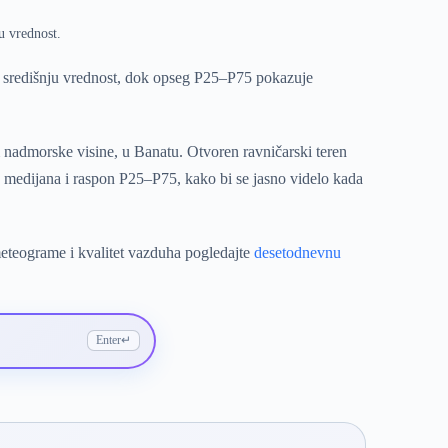
u vrednost.
 središnju vrednost, dok opseg P25–P75 pokazuje
m nadmorske visine, u Banatu. Otvoren ravničarski teren
u medijana i raspon P25–P75, kako bi se jasno videlo kada
meteograme i kvalitet vazduha pogledajte
desetodnevnu
Enter
↵