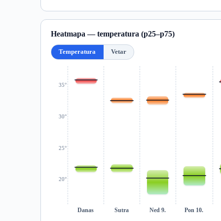
Heatmapa — temperatura (p25–p75)
Temperatura
Vetar
35°
30°
25°
20°
Danas
Sutra
Ned 9.
Pon 10.