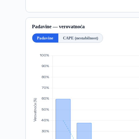
Padavine — verovatnoća
Padavine
CAPE (nestabilnost)