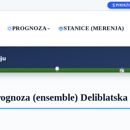
PODRŽI
PROGNOZA
STANICE (MERENJA)
ju
gnoza (ensemble) Deliblatska