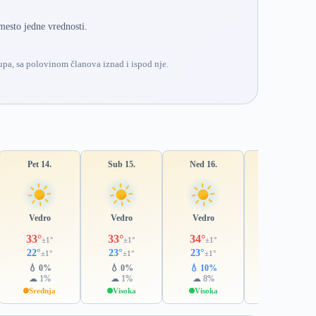
mesto jedne vrednosti.
pa, sa polovinom članova iznad i ispod nje.
Pet 14.
Sub 15.
Ned 16.
Pon 17.
Vedro
Vedro
Vedro
Vedro
33°
33°
34°
35°
±1°
±1°
±1°
±1°
22°
23°
23°
24°
±1°
±1°
±1°
±1°
💧 0%
💧 0%
💧 10%
💧 22%
☁ 1%
☁ 1%
☁ 8%
☁ 21%
Srednja
Visoka
Visoka
Srednja