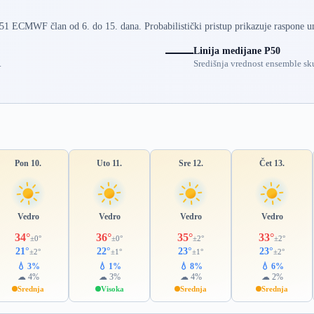
 51 ECMWF član od 6. do 15. dana. Probabilistički pristup prikazuje raspone u
Linija medijane P50
.
Središnja vrednost ensemble sku
Pon 10.
Uto 11.
Sre 12.
Čet 13.
Vedro
Vedro
Vedro
Vedro
34°
36°
35°
33°
±0°
±0°
±2°
±2°
21°
22°
23°
23°
±2°
±1°
±1°
±2°
💧 3%
💧 1%
💧 8%
💧 6%
☁ 4%
☁ 3%
☁ 4%
☁ 2%
Srednja
Visoka
Srednja
Srednja