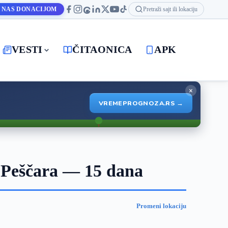
 NAS DONACIJOM
Pretraži sajt ili lokaciju
VESTI
ČITAONICA
APK
×
VREMEPROGNOZA.RS →
 Peščara — 15 dana
Promeni lokaciju