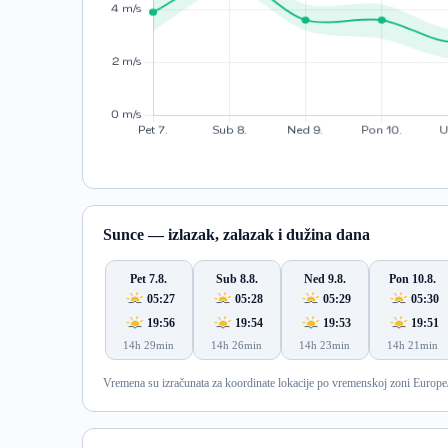
Sunce — izlazak, zalazak i dužina dana
Pet 7.8.
Sub 8.8.
Ned 9.8.
Pon 10.8.
05:27
05:28
05:29
05:30
19:56
19:54
19:53
19:51
14h 29min
14h 26min
14h 23min
14h 21min
Vremena su izračunata za koordinate lokacije po vremenskoj zoni Europe