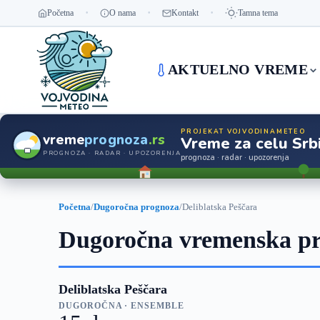
Početna
O nama
Kontakt
Tamna tema
AKTUELNO VREME
PROJEKAT VOJVODINAMETEO
vreme
prognoza
.rs
Vreme za celu Srbi
PROGNOZA · RADAR · UPOZORENJA
prognoza · radar · upozorenja
Početna
/
Dugoročna prognoza
/
Deliblatska Peščara
Dugoročna vremenska pro
Deliblatska Peščara
DUGOROČNA · ENSEMBLE