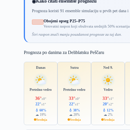
Kako čitati ensemble prognozu
◉
Prognoza koristi 91 ensemble simulaciju u prvih pet dana i
Obojeni opseg P25–P75
Verovatni raspon koji obuhvata srednjih 50% scenarija
Širi raspon znači manju pouzdanost prognoze za taj dan.
Prognoza po danima za Deliblatsku Peščaru
Danas
Sutra
Ned 9.
Pretežno vedro
Pretežno vedro
Vedro
36°
33°
33°
±0°
±0°
±1°
22°
22°
20°
±1°
±1°
±2°
💧 60%
💧 38%
💧 12%
☁ 19%
☁ 20%
☁ 2%
Srednja
Srednja
Srednja