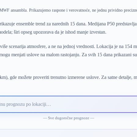
ECMWF ansambla. Prikazujemo raspone i verovatnoće, ne jednu prividno precizn
ikazuje ensemble trend za narednih 15 dana. Medijana P50 predstavlja
odela; širi opseg upozorava da je ishod manje izvestan.
iše scenarija atmosfere, a ne na jednoj vrednosti. Lokacija je na 154 
i mogu menjati uslove na malom rastojanju. Za svih 15 dana prikazani s
km), gde možete proveriti trenutno izmerene uslove. Za satne detalje, 
— Sve dugoročne prognoze —