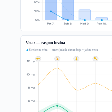
Vetar — raspon brzina
Strelice na vrhu — smer (odakle duva); boja = jačina vetra
▲