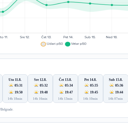
Uto 11.8.
Sre 12.8.
Čet 13.8.
Pet 14.8.
Sub 15.8.
05:31
05:32
05:34
05:35
05:36
19:50
19:48
19:47
19:45
19:44
14h 18min
14h 16min
14h 13min
14h 10min
14h 07min
/Belgrade.