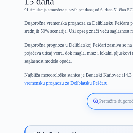
15 dana
91 simulacija atmosfere u prvih pet dana; od 6. dana 51 član 
Dugoročna vremenska prognoza za Deliblatsku Peščaru pr
srednjih 50% scenarija. Uži opseg znači veću saglasnost m
Dugoročna prognoza u Deliblatskoj Peščari zasniva se na v
pojačava uticaj vetra, dok magla, mraz i lokalni pljuskov
saglasnost modela opada.
Najbliža meteorološka stanica je Banatski Karlovac (14.3 
vremensku prognozu za Deliblatsku Peščaru
.
Pretražite
lokaciju
vremenske
prognoze