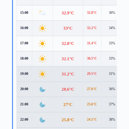
32.9°C
15:00
32.8°C
36%
5
33°C
16:00
32.2°C
34%
5
32.8°C
17:00
31.4°C
33%
5
32.1°C
18:00
30.5°C
33%
5
31.2°C
19:00
29.5°C
31%
4
28.6°C
20:00
27.6°C
36%
3
27°C
21:00
25.6°C
37%
3
25.8°C
22:00
24.1°C
38%
3