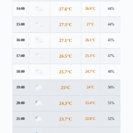
27.6°C
14:00
26.6°C
44%
4.8 
27.5°C
15:00
27°C
44%
5.0 
27.1°C
16:00
26.1°C
45%
4.9 
26.5°C
17:00
25.3°C
47%
4.7 
25.7°C
18:00
24.7°C
48%
4.4 
25°C
19:00
24°C
50%
4.1 
24.3°C
20:00
23.4°C
51%
3.9 
23.7°C
21:00
22.8°C
52%
3.7 