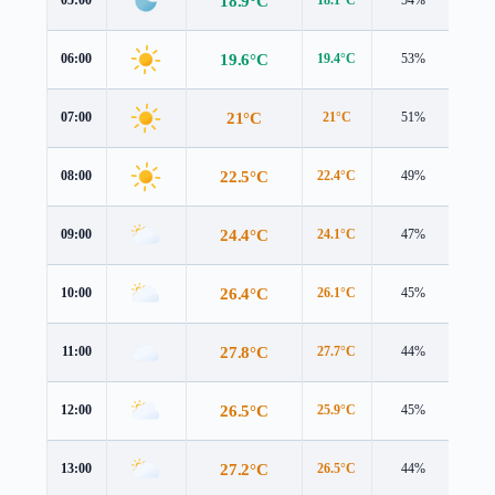
18.9°C
05:00
18.1°C
54%
1.0 
19.6°C
06:00
19.4°C
53%
0.5 
21°C
07:00
21°C
51%
0.3 
22.5°C
08:00
22.4°C
49%
1.0 
24.4°C
09:00
24.1°C
47%
1.8 
26.4°C
10:00
26.1°C
45%
2.8 
27.8°C
11:00
27.7°C
44%
3.6 
26.5°C
12:00
25.9°C
45%
3.8 
27.2°C
13:00
26.5°C
44%
4.4 