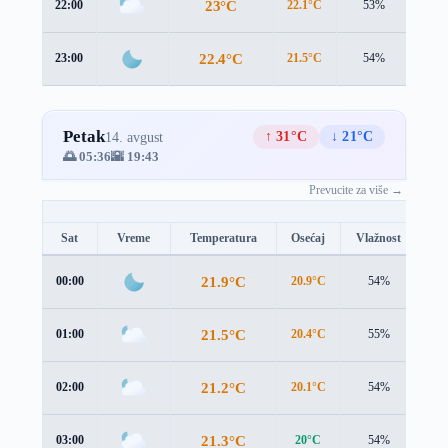
23°C
22:00
22.1°C
53%
3.5 
22.4°C
23:00
21.5°C
54%
3.3 
Petak
↑ 31°C
↓ 21°C
14. avgust
🌅 05:36
🌇 19:43
Prevucite za više →
Sat
Vreme
Temperatura
Osećaj
Vlažnost
Br
21.9°C
00:00
20.9°C
54%
3.2
21.5°C
01:00
20.4°C
55%
3.1
21.2°C
02:00
20.1°C
54%
3.1
21.3°C
03:00
20°C
54%
3.3