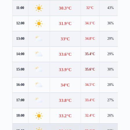
30.3°C
11:00
32°C
43%
3.
31.9°C
12:00
34.1°C
36%
2.
33°C
13:00
34.8°C
29%
1.
33.6°C
14:00
35.4°C
29%
1.
33.9°C
15:00
35.6°C
30%
1.
34°C
16:00
34.5°C
28%
1.
33.8°C
17:00
33.4°C
27%
2.
33.2°C
18:00
32.4°C
26%
2.