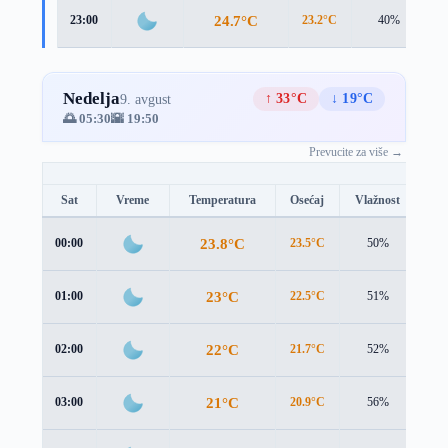
24.7°C
23:00
23.2°C
40%
2
Nedelja
↑ 33°C
↓ 19°C
9. avgust
🌅 05:30
🌇 19:50
Prevucite za više →
Sat
Vreme
Temperatura
Osećaj
Vlažnost
Br
23.8°C
00:00
23.5°C
50%
2.2
23°C
01:00
22.5°C
51%
2.2
22°C
02:00
21.7°C
52%
1.7
21°C
03:00
20.9°C
56%
1.2