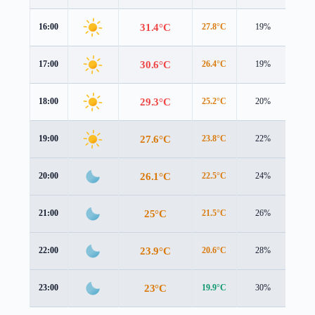
31.4°C
16:00
27.8°C
19%
5.5 
30.6°C
17:00
26.4°C
19%
5.4 
29.3°C
18:00
25.2°C
20%
5.0 
27.6°C
19:00
23.8°C
22%
4.5 
26.1°C
20:00
22.5°C
24%
4.1 
25°C
21:00
21.5°C
26%
3.8 
23.9°C
22:00
20.6°C
28%
3.6 
23°C
23:00
19.9°C
30%
3.3 