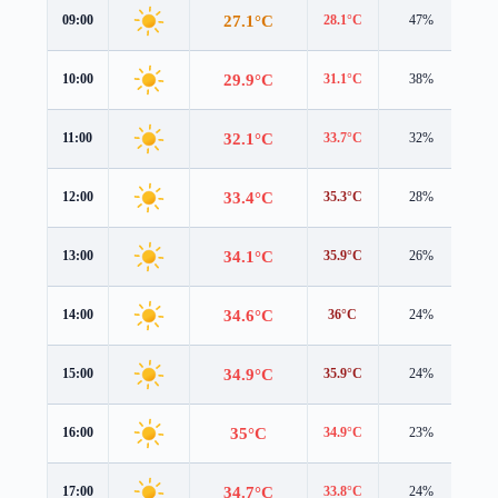
27.1°C
09:00
28.1°C
47%
1.1
29.9°C
10:00
31.1°C
38%
0.9
32.1°C
11:00
33.7°C
32%
1.0
33.4°C
12:00
35.3°C
28%
1.2
34.1°C
13:00
35.9°C
26%
1.4
34.6°C
14:00
36°C
24%
1.5
34.9°C
15:00
35.9°C
24%
1.5
35°C
16:00
34.9°C
23%
2.0
34.7°C
17:00
33.8°C
24%
2.4