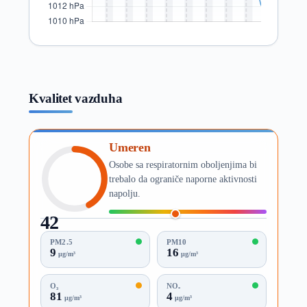
Kvalitet vazduha
Umeren
Osobe sa respiratornim oboljenjima bi
trebalo da ograniče naporne aktivnosti
napolju.
42
AQI
PM2.5
PM10
9
16
µg/m³
µg/m³
O₃
NO₂
81
4
µg/m³
µg/m³