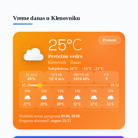
prognoze
Vreme danas u Klenovniku
25°C
Promeni
Pretežno vedro
Klenovnik · Danas
Subjektivno 26°C · ↑33°C ↓21°C
VLAGA
VETAR
PRITISAK
UV
69%
SZ 4 m/s
1016 hPa
3
↑ 05:29
↓ 19:52
10h
11h
12h
13h
14h
15h
27°C
29°C
30°C
32°C
32°C
33°C
Modelski termin (prognoza):
09:00, 08.08.
Prognoza ažurirana
7. avgust 21:53