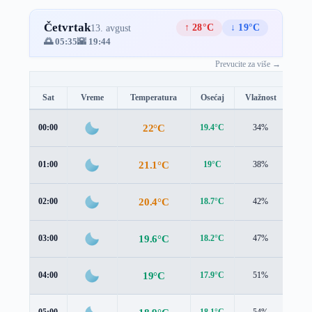
Četvrtak
↑ 28°C
↓ 19°C
13. avgust
🌅 05:35
🌇 19:44
Prevucite za više →
Sat
Vreme
Temperatura
Osećaj
Vlažnost
Brz
22°C
00:00
19.4°C
34%
2.8 
21.1°C
01:00
19°C
38%
2.3 
20.4°C
02:00
18.7°C
42%
1.8 
19.6°C
03:00
18.2°C
47%
1.5 
19°C
04:00
17.9°C
51%
1.4 