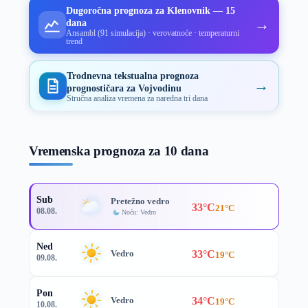
Dugoročna prognoza za Klenovnik — 15
→
dana
Ansambl (91 simulacija) · verovatnoće · temperaturni
trend
Trodnevna tekstualna prognoza
→
prognostičara za Vojvodinu
Stručna analiza vremena za naredna tri dana
Vremenska prognoza za 10 dana
Sub
Pretežno vedro
33°C
21°C
08.08.
Noću: Vedro
Ned
33°C
Vedro
19°C
09.08.
Pon
34°C
Vedro
19°C
10.08.