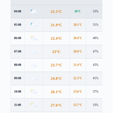
21.5°C
04:00
20°C
53%
3.6
21.9°C
05:00
20.1°C
51%
4.0
22.4°C
06:00
20.4°C
49%
4.4
23°C
07:00
20.8°C
47%
4.8
23.7°C
08:00
21.4°C
45%
5.0
24.8°C
09:00
22.3°C
41%
5.1
26.1°C
10:00
23.6°C
37%
5.1
27.6°C
11:00
25.7°C
33%
5.0