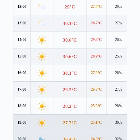
29°C
12:00
27.4°C
29%
5.0
30.1°C
13:00
28.7°C
27%
4.8
30.6°C
14:00
29.2°C
26%
4.7
30.6°C
15:00
28.9°C
25%
4.5
30.1°C
16:00
27.9°C
26%
4.2
29.2°C
17:00
26.7°C
27%
3.9
28.2°C
18:00
25.9°C
28%
3.6
27.2°C
19:00
25.1°C
30%
3.3
26.4°C
20:00
24.3°C
32%
3.0