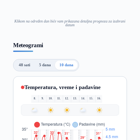
Klikom na određen dan biće vam prikazana detaljna prognoza za izabrani
datum
Meteogrami
48 sati
5 dana
10 dana
Temperatura, vreme i padavine
8.
9.
10.
11.
12.
13.
14.
15.
16.