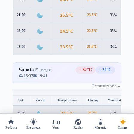
25.5°C
21:00
23.5°C
33%
2.8
24.5°C
22:00
22.5°C
35%
2.7
23.5°C
23:00
21.6°C
38%
2.5
Subota
↑ 32°C
↓ 21°C
15. avgust
🌅 05:37
🌇 19:41
Prevucite za više →
Sat
Vreme
Temperatura
Osećaj
Vlažnost
B
22.5°C
00:00
20.7°C
40%
2.
Početna
Prognoza
Vesti
Radar
Merenja
Tamno
21.8°C
01:00
20.1°C
42%
2.