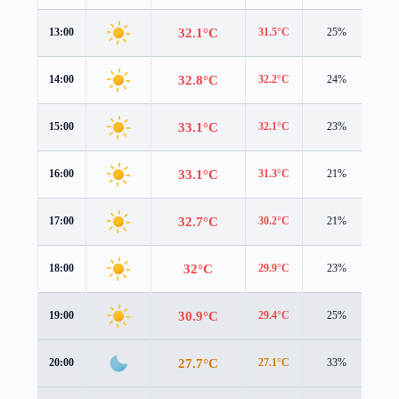
32.1°C
13:00
31.5°C
25%
4.2
32.8°C
14:00
32.2°C
24%
4.0
33.1°C
15:00
32.1°C
23%
3.9
33.1°C
16:00
31.3°C
21%
3.7
32.7°C
17:00
30.2°C
21%
3.5
32°C
18:00
29.9°C
23%
3.1
30.9°C
19:00
29.4°C
25%
2.2
27.7°C
20:00
27.1°C
33%
1.2