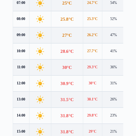
25°C
07:00
24.7°C
54%
4.0 
25.8°C
08:00
25.3°C
52%
4.2 
27°C
09:00
26.2°C
47%
4.4 
28.6°C
10:00
27.7°C
41%
4.7 
30°C
11:00
29.3°C
36%
4.9 
30.9°C
12:00
30°C
31%
5.1 
31.5°C
13:00
30.1°C
26%
5.4 
31.8°C
14:00
29.8°C
23%
5.5 
31.8°C
15:00
29°C
21%
5.5 