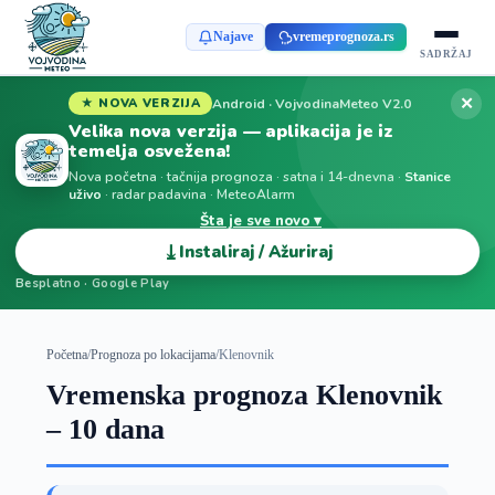
Najave
vremeprognoza.rs
SADRŽAJ
✕
Android · VojvodinaMeteo V2.0
★ NOVA VERZIJA
Velika nova verzija — aplikacija je iz
temelja osvežena!
Nova početna · tačnija prognoza · satna i 14-dnevna ·
Stanice
uživo
· radar padavina · MeteoAlarm
Šta je sve novo ▾
⤓
Instaliraj / Ažuriraj
Besplatno · Google Play
Početna
/
Prognoza po lokacijama
/
Klenovnik
Vremenska prognoza Klenovnik
– 10 dana