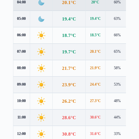
20.1°C
04:00
20°C
60%
1.4
19.4°C
05:00
19.4°C
63%
1.3
18.7°C
06:00
18.5°C
66%
1.7
19.7°C
07:00
20.1°C
65%
1.1
21.7°C
08:00
21.9°C
58%
1.4
23.9°C
09:00
24.4°C
53%
1.2
26.2°C
10:00
27.3°C
48%
1.1
28.6°C
11:00
30.6°C
44%
1.7
30.8°C
12:00
31.6°C
33%
3.1