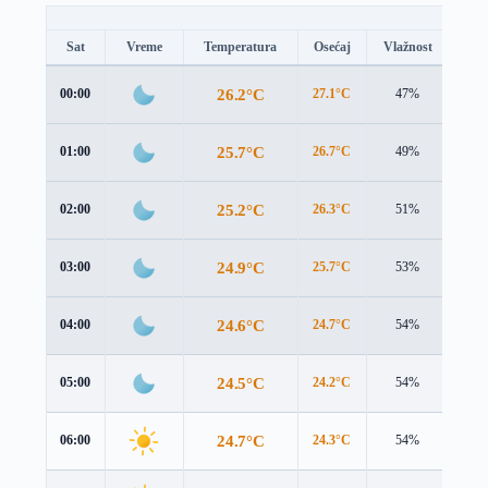
Sat
Vreme
Temperatura
Osećaj
Vlažnost
Brz
26.2°C
00:00
27.1°C
47%
0.8 
25.7°C
01:00
26.7°C
49%
0.7 
25.2°C
02:00
26.3°C
51%
0.7 
24.9°C
03:00
25.7°C
53%
1.4 
24.6°C
04:00
24.7°C
54%
2.7 
24.5°C
05:00
24.2°C
54%
3.6 
24.7°C
06:00
24.3°C
54%
3.9 