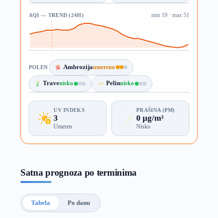
AQI — TREND (24H)
min 19 · max 51
Ambrozija
umereno
POLEN
Trave
nisko
Pelin
nisko
UV INDEKS
PRAŠINA (PM)
3
0 µg/m³
Umeren
Nisko
Satna prognoza po terminima
Tabela
Po danu