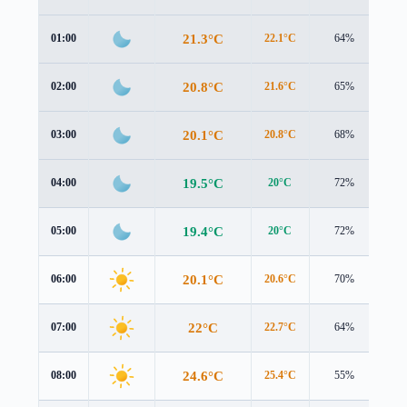
21.3°C
01:00
22.1°C
64%
1.1
20.8°C
02:00
21.6°C
65%
1.0
20.1°C
03:00
20.8°C
68%
1.3
19.5°C
04:00
20°C
72%
1.6
19.4°C
05:00
20°C
72%
1.6
20.1°C
06:00
20.6°C
70%
1.7
22°C
07:00
22.7°C
64%
1.8
24.6°C
08:00
25.4°C
55%
1.5