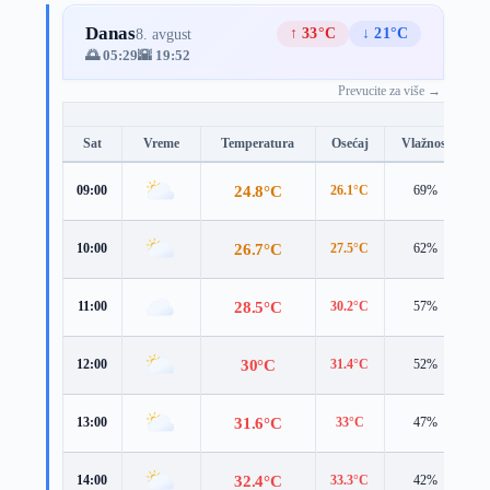
Danas
↑ 33°C
↓ 21°C
8. avgust
🌅 05:29
🌇 19:52
Prevucite za više →
Sat
Vreme
Temperatura
Osećaj
Vlažnost
B
24.8°C
09:00
26.1°C
69%
3
26.7°C
10:00
27.5°C
62%
4
28.5°C
11:00
30.2°C
57%
4
30°C
12:00
31.4°C
52%
5
31.6°C
13:00
33°C
47%
5
32.4°C
14:00
33.3°C
42%
5