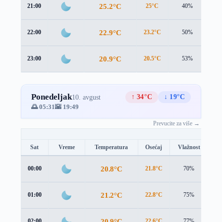
25.2°C
21:00
25°C
40%
0.8
22.9°C
22:00
23.2°C
50%
0.6
20.9°C
23:00
20.5°C
53%
1.2
Ponedeljak
↑ 34°C
↓ 19°C
10. avgust
🌅 05:31
🌇 19:49
Prevucite za više →
Sat
Vreme
Temperatura
Osećaj
Vlažnost
Br
20.8°C
00:00
21.8°C
70%
1.
21.2°C
01:00
22.8°C
75%
1.
20.9°C
02:00
22.6°C
77%
1.