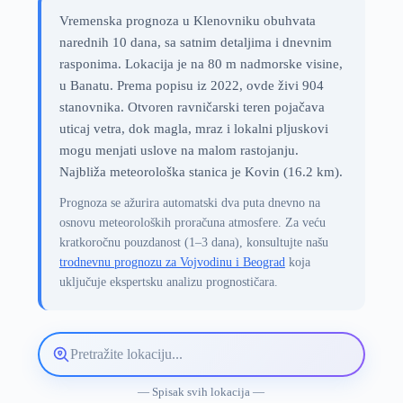
Vremenska prognoza u Klenovniku obuhvata
narednih 10 dana, sa satnim detaljima i dnevnim
rasponima. Lokacija je na 80 m nadmorske visine,
u Banatu. Prema popisu iz 2022, ovde živi 904
stanovnika. Otvoren ravničarski teren pojačava
uticaj vetra, dok magla, mraz i lokalni pljuskovi
mogu menjati uslove na malom rastojanju.
Najbliža meteorološka stanica je Kovin (16.2 km).
Prognoza se ažurira automatski dva puta dnevno na
osnovu meteoroloških proračuna atmosfere. Za veću
kratkoročnu pouzdanost (1–3 dana), konsultujte našu
trodnevnu prognozu za Vojvodinu i Beograd
koja
uključuje ekspertsku analizu prognostičara.
Pretražite
lokaciju
vremenske
— Spisak svih lokacija —