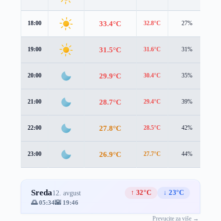
33.4°C
18:00
32.8°C
27%
2.1
31.5°C
19:00
31.6°C
31%
1.3
29.9°C
20:00
30.4°C
35%
0.8
28.7°C
21:00
29.4°C
39%
0.8
27.8°C
22:00
28.5°C
42%
0.8
26.9°C
23:00
27.7°C
44%
0.9
Sreda
↑ 32°C
↓ 23°C
12. avgust
🌅 05:34
🌇 19:46
Prevucite za više →