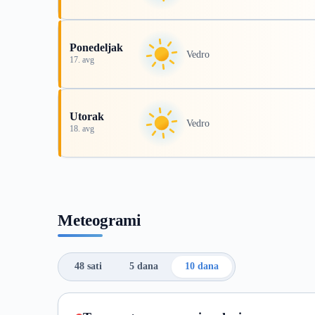
Ponedeljak
Vedro
17. avg
Utorak
Vedro
18. avg
Meteogrami
48 sati
5 dana
10 dana