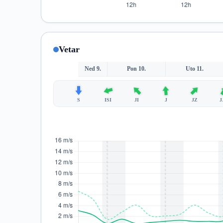
Vetar
Ned 9.
Pon 10.
Uto 11.
S
ISI
JI
J
JZ
J