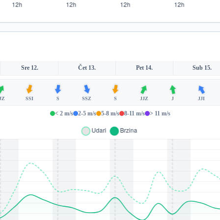
Sre 12.
Čet 13.
Pet 14.
Sub 15.
JZ
SSI
S
SSZ
S
JJZ
J
JJI
< 2 m/s
2-5 m/s
5-8 m/s
8-11 m/s
> 11 m/s