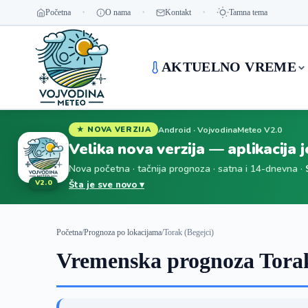
Početna
O nama
Kontakt
Tamna tema
AKTUELNO VREME
Android · VojvodinaMeteo V2.0
★ NOVA VERZIJA
Velika nova verzija — aplikacija 
Nova početna · tačnija prognoza · satna i 14-dnevna ·
V2.0
Šta je sve novo ▾
Početna
/
Prognoza po lokacijama
/
Torak (Begejci)
Vremenska prognoza Torak