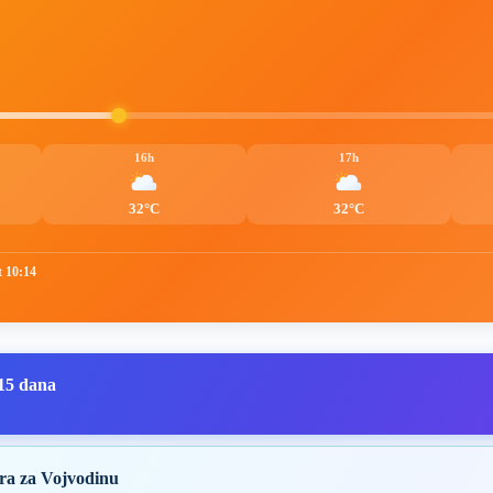
16h
17h
32°C
32°C
t 10:14
15 dana
ra za Vojvodinu