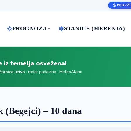
PODRŽI
PROGNOZA
STANICE (MERENJA)
je iz temelja osvežena!
Stanice uživo
· radar padavina · MeteoAlarm
 (Begejci) – 10 dana