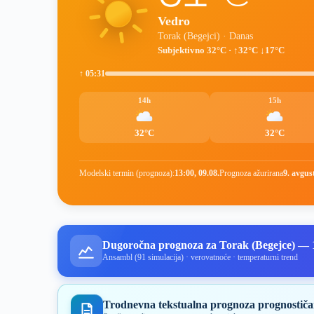
Vedro
Torak (Begejci) · Danas
Subjektivno 32°C · ↑32°C ↓17°C
↑ 05:31
14h
15h
32°C
32°C
Modelski termin (prognoza):
13:00, 09.08.
Prognoza ažurirana
9. avgus
Dugoročna prognoza za Torak (Begejce) — 
Ansambl (91 simulacija) · verovatnoće · temperaturni trend
Trodnevna tekstualna prognoza prognostiča