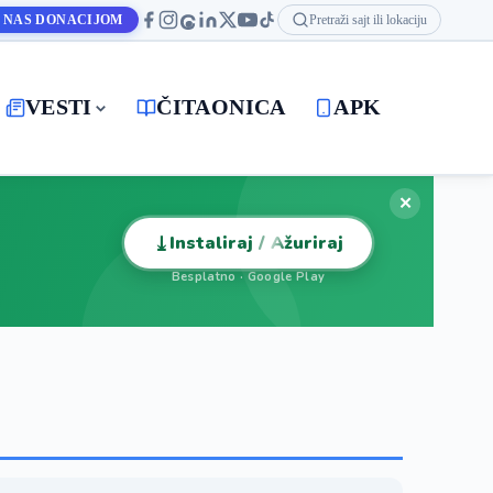
 NAS DONACIJOM
Pretraži sajt ili lokaciju
VESTI
ČITAONICA
APK
✕
⤓
Instaliraj / Ažuriraj
Besplatno · Google Play