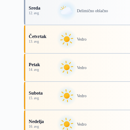
Sreda
Delimično oblačno
12. avg
Četvrtak
Vedro
13. avg
Petak
Vedro
14. avg
Subota
Vedro
15. avg
Nedelja
Vedro
16. avg