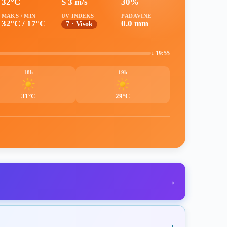
32°C
S 3 m/s
30%
MAKS / MIN
UV INDEKS
PADAVINE
32°C / 17°C
0.0 mm
7 · Visok
↓ 19:55
18h
19h
31°C
29°C
→
→