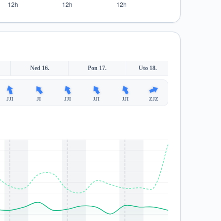
Ned 16.
Pon 17.
Uto 18.
JJI
JI
JJI
JJI
JJI
ZJZ