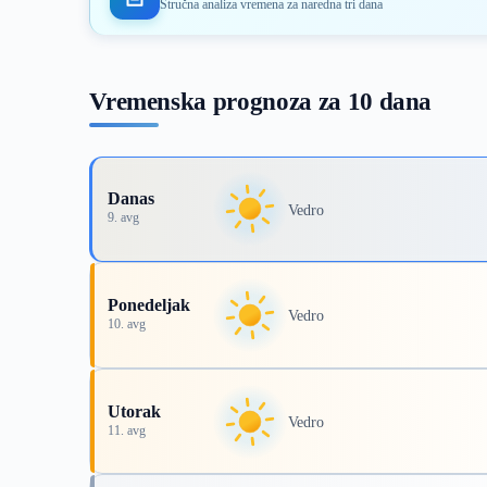
Stručna analiza vremena za naredna tri dana
Vremenska prognoza za 10 dana
Danas
Vedro
9. avg
Ponedeljak
Vedro
10. avg
Utorak
Vedro
11. avg