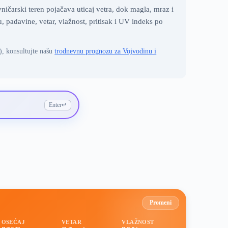
ičarski teren pojačava uticaj vetra, dok magla, mraz i
padavine, vetar, vlažnost, pritisak i UV indeks po
), konsultujte našu
trodnevnu prognozu za Vojvodinu i
Enter
↵
Promeni
OSEĆAJ
VETAR
VLAŽNOST