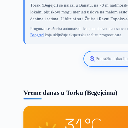
Torak (Begejci) se nalazi u Banatu, na 78 m nadmorske
lokalni pljuskovi mogu menjati uslove na malom rastoj
danima i satima. U blizini su i Žitište i Ravni Topolova
Prognoza se ažurira automatski dva puta dnevno na osnovu 
Beograd
koja uključuje ekspertsku analizu prognostičara.
Pretražite
lokaciju
vremenske
prognoze
Vreme danas u Torku (Begejcima)
31°C