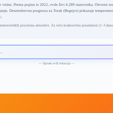
 visine. Prema popisu iz 2022, ovde živi 4.289 stanovnika. Otvoren ravn
anju. Desetodnevna prognoza za Torak (Begejce) prikazuje temperaturu, 
c.
meteoroloških proračuna atmosfere. Za veću kratkoročnu pouzdanost (1–3 dana
— Spisak svih lokacija —