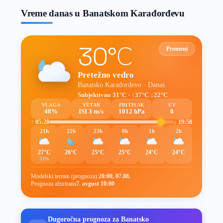
Vreme danas u Banatskom Karađorđevu
30°C
Promeni
Pretežno vedro
Banatsko Karađorđevo · Danas
Subjektivno 31°C · ↑37°C ↓22°C
VLAGA
VETAR
PRITISAK
UV
48%
ISI 3 m/s
1012 hPa
0
↑ 05:28
↓ 19:58
21h
22h
23h
0h
1h
2h
27°C
26°C
25°C
25°C
24°C
24°C
23%
Modelski termin (prognoza):
20:00, 07.08.
Prognoza ažurirana
7. avgust 10:00
Dugoročna prognoza za Banatsko