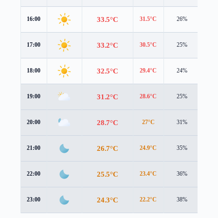
33.5°C
16:00
31.5°C
26%
5.5 
33.2°C
17:00
30.5°C
25%
5.4 
32.5°C
18:00
29.4°C
24%
5.4 
31.2°C
19:00
28.6°C
25%
4.4 
28.7°C
20:00
27°C
31%
3.2 
26.7°C
21:00
24.9°C
35%
3.3 
25.5°C
22:00
23.4°C
36%
3.7 
24.3°C
23:00
22.2°C
38%
3.5 