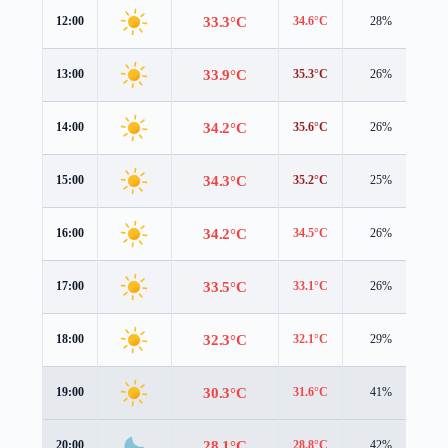
33.3°C
12:00
34.6°C
28%
2.
33.9°C
13:00
35.3°C
26%
1.
34.2°C
14:00
35.6°C
26%
1.
34.3°C
15:00
35.2°C
25%
1.
34.2°C
16:00
34.5°C
26%
1.
33.5°C
17:00
33.1°C
26%
1.
32.3°C
18:00
32.1°C
29%
1.
30.3°C
19:00
31.6°C
41%
0.
28.1°C
20:00
28.8°C
42%
1.