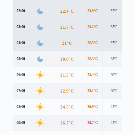
22.4°C
02:00
23.9°C
62%
0.2
21.7°C
03:00
23.2°C
65%
0.2
21°C
04:00
22.5°C
67%
0.1
20.8°C
05:00
22.3°C
68%
0.1
21.5°C
06:00
23.4°C
69%
0.1
22.9°C
07:00
25.1°C
69%
0.3
24.5°C
08:00
26.9°C
64%
0.4
26.7°C
09:00
28.7°C
54%
0.6