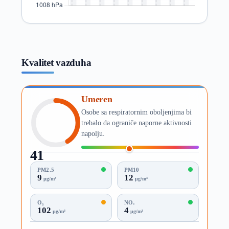
Kvalitet vazduha
Umeren
Osobe sa respiratornim oboljenjima bi
trebalo da ograniče naporne aktivnosti
napolju.
41
AQI
PM2.5
PM10
9
12
µg/m³
µg/m³
O₃
NO₂
102
4
µg/m³
µg/m³