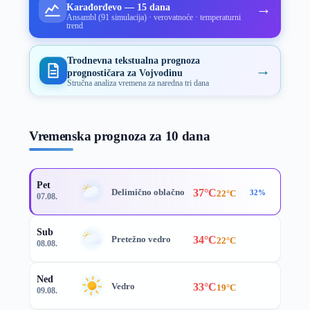
→
Karađorđevo — 15 dana
Ansambl (91 simulacija) · verovatnoće · temperaturni
trend
Trodnevna tekstualna prognoza
→
prognostičara za Vojvodinu
Stručna analiza vremena za naredna tri dana
Vremenska prognoza za 10 dana
Pet
37°C
Delimično oblačno
22°C
32%
07.08.
Sub
34°C
Pretežno vedro
22°C
08.08.
Ned
33°C
Vedro
19°C
09.08.