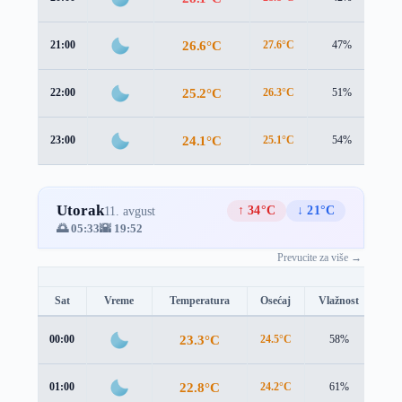
26.6°C
21:00
27.6°C
47%
0.
25.2°C
22:00
26.3°C
51%
0.
24.1°C
23:00
25.1°C
54%
0.
Utorak
↑ 34°C
↓ 21°C
11. avgust
🌅 05:33
🌇 19:52
Prevucite za više →
Sat
Vreme
Temperatura
Osećaj
Vlažnost
Br
23.3°C
00:00
24.5°C
58%
0.6
22.8°C
01:00
24.2°C
61%
0.3