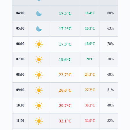
17.5°C
04:00
16.4°C
60%
1.
17.2°C
05:00
16.3°C
63%
1.
17.3°C
06:00
16.9°C
70%
1.
19.6°C
07:00
20°C
70%
1.
23.7°C
08:00
24.3°C
60%
2.
26.6°C
09:00
27.2°C
51%
2.
29.7°C
10:00
30.2°C
40%
2.
32.1°C
11:00
32.9°C
32%
2.