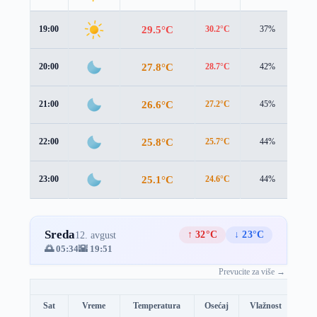
29.5°C
19:00
30.2°C
37%
0.6
27.8°C
20:00
28.7°C
42%
0.6
26.6°C
21:00
27.2°C
45%
1.1
25.8°C
22:00
25.7°C
44%
1.6
25.1°C
23:00
24.6°C
44%
2.1
Sreda
↑ 32°C
↓ 23°C
12. avgust
🌅 05:34
🌇 19:51
Prevucite za više →
Sat
Vreme
Temperatura
Osećaj
Vlažnost
Brz