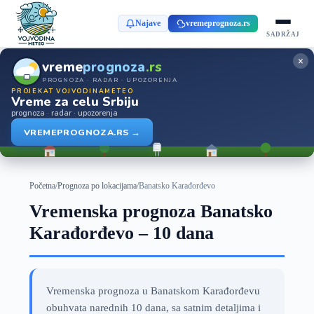
Najave
vremeprognoza.rs
SADRŽAJ
×
vreme
prognoza
.rs
PROGNOZA · RADAR · UPOZORENJA
PROJEKAT VOJVODINAMETEO
Vreme za celu Srbiju
prognoza · radar · upozorenja
VREMEPROGNOZA.RS →
Početna
/
Prognoza po lokacijama
/
Banatsko Karađorđevo
Vremenska prognoza Banatsko
Karađorđevo – 10 dana
Vremenska prognoza u Banatskom Karađorđevu
obuhvata narednih 10 dana, sa satnim detaljima i