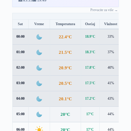
🌅 05:35
🌇 19:49
Prevucite za više →
Sat
Vreme
Temperatura
Osećaj
Vlažnost
Br
22.4°C
00:00
18.9°C
33%
4.5
21.5°C
01:00
18.3°C
37%
4.4
20.9°C
02:00
17.8°C
40%
4.2
20.5°C
03:00
17.5°C
41%
4.2
20.1°C
04:00
17.2°C
43%
4.2
20°C
05:00
17°C
44%
4.3
20°C
06:00
17°C
44%
4.4