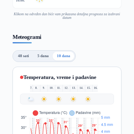
16.08.
Klikom na određen dan biće vam prikazana detaljna prognoza za izabrani
datum
Meteogrami
48 sati
5 dana
10 dana
Temperatura, vreme i padavine
7.
8.
9.
10.
11.
12.
13.
14.
15.
16.