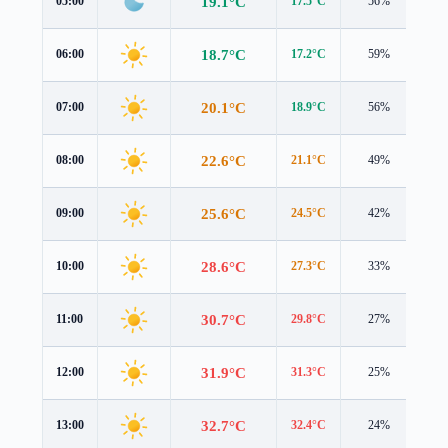
19.1°C
05:00
17.5°C
56%
3.0
18.7°C
06:00
17.2°C
59%
3.0
20.1°C
07:00
18.9°C
56%
3.0
22.6°C
08:00
21.1°C
49%
3.6
25.6°C
09:00
24.5°C
42%
3.0
28.6°C
10:00
27.3°C
33%
3.5
30.7°C
11:00
29.8°C
27%
3.5
31.9°C
12:00
31.3°C
25%
3.7
32.7°C
13:00
32.4°C
24%
3.6