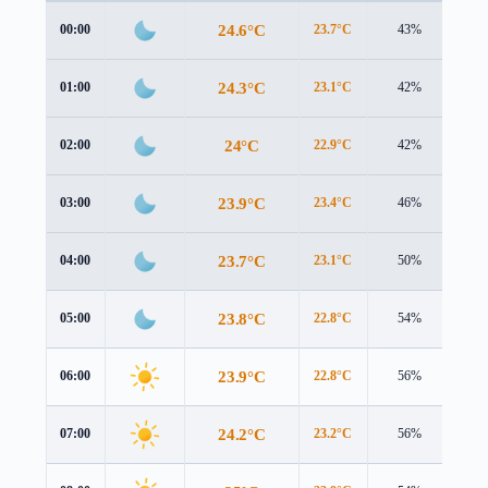
24.6°C
00:00
23.7°C
43%
2.5
24.3°C
01:00
23.1°C
42%
2.7
24°C
02:00
22.9°C
42%
2.5
23.9°C
03:00
23.4°C
46%
1.7
23.7°C
04:00
23.1°C
50%
2.8
23.8°C
05:00
22.8°C
54%
4.3
23.9°C
06:00
22.8°C
56%
4.9
24.2°C
07:00
23.2°C
56%
5.0