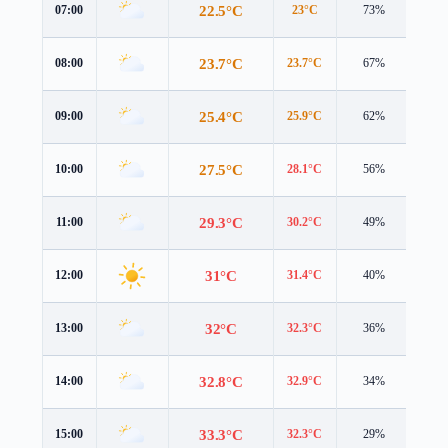
22.5°C
07:00
23°C
73%
4.0 
23.7°C
08:00
23.7°C
67%
4.8 
25.4°C
09:00
25.9°C
62%
4.3 
27.5°C
10:00
28.1°C
56%
4.4 
29.3°C
11:00
30.2°C
49%
4.8 
31°C
12:00
31.4°C
40%
5.4 
32°C
13:00
32.3°C
36%
5.3 
32.8°C
14:00
32.9°C
34%
5.4 
33.3°C
15:00
32.3°C
29%
5.6 