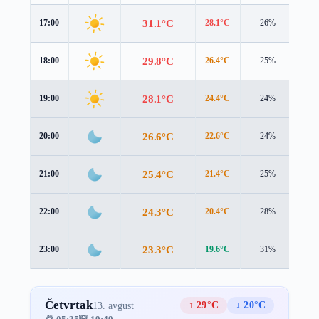
31.1°C
17:00
28.1°C
26%
5.5
29.8°C
18:00
26.4°C
25%
5.3
28.1°C
19:00
24.4°C
24%
5.1
26.6°C
20:00
22.6°C
24%
5.0
25.4°C
21:00
21.4°C
25%
5.0
24.3°C
22:00
20.4°C
28%
5.0
23.3°C
23:00
19.6°C
31%
4.9
Četvrtak
↑ 29°C
↓ 20°C
13. avgust