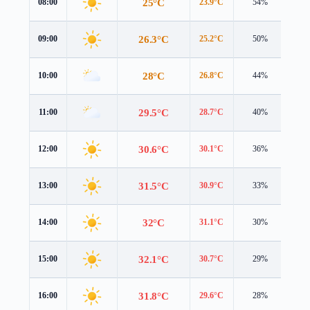
25°C
08:00
23.9°C
54%
5.0
26.3°C
09:00
25.2°C
50%
5.2
28°C
10:00
26.8°C
44%
5.3
29.5°C
11:00
28.7°C
40%
5.4
30.6°C
12:00
30.1°C
36%
5.5
31.5°C
13:00
30.9°C
33%
5.6
32°C
14:00
31.1°C
30%
5.6
32.1°C
15:00
30.7°C
29%
5.6
31.8°C
16:00
29.6°C
28%
5.6