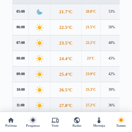
21.7°C
05:00
20.8°C
53%
2.7
22.5°C
06:00
21.5°C
50%
3.0
23.5°C
07:00
22.2°C
48%
3.4
24.4°C
08:00
23°C
45%
3.6
25.4°C
09:00
23.9°C
42%
3.7
26.5°C
10:00
25.3°C
39%
3.7
27.8°C
11:00
27.2°C
36%
3.5
28.9°C
12:00
28.8°C
33%
3.4
Početna
Prognoza
Vesti
Radar
Merenja
Tamno