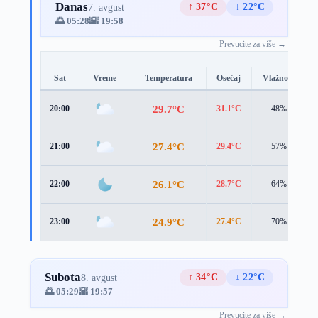
Danas
↑ 37°C
↓ 22°C
7. avgust
🌅 05:28
🌇 19:58
Prevucite za više →
Sat
Vreme
Temperatura
Osećaj
Vlažnost
29.7°C
20:00
31.1°C
48%
27.4°C
21:00
29.4°C
57%
26.1°C
22:00
28.7°C
64%
24.9°C
23:00
27.4°C
70%
Subota
↑ 34°C
↓ 22°C
8. avgust
🌅 05:29
🌇 19:57
Prevucite za više →