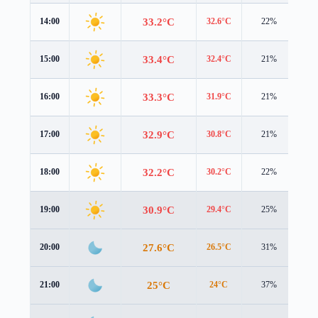
33.2°C
14:00
32.6°C
22%
3.5
33.4°C
15:00
32.4°C
21%
3.3
33.3°C
16:00
31.9°C
21%
3.0
32.9°C
17:00
30.8°C
21%
2.9
32.2°C
18:00
30.2°C
22%
2.7
30.9°C
19:00
29.4°C
25%
2.1
27.6°C
20:00
26.5°C
31%
1.6
25°C
21:00
24°C
37%
1.4