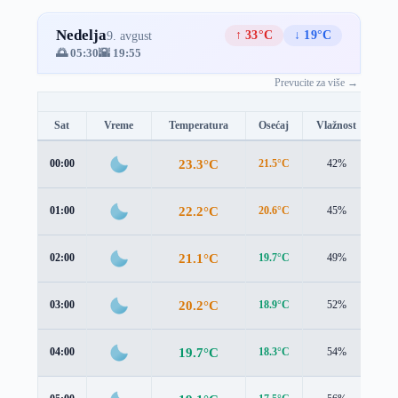
Nedelja
↑ 33°C
↓ 19°C
9. avgust
🌅 05:30
🌇 19:55
Prevucite za više →
Sat
Vreme
Temperatura
Osećaj
Vlažnost
Br
23.3°C
00:00
21.5°C
42%
3.2
22.2°C
01:00
20.6°C
45%
2.9
21.1°C
02:00
19.7°C
49%
2.6
20.2°C
03:00
18.9°C
52%
2.6
19.7°C
04:00
18.3°C
54%
2.7