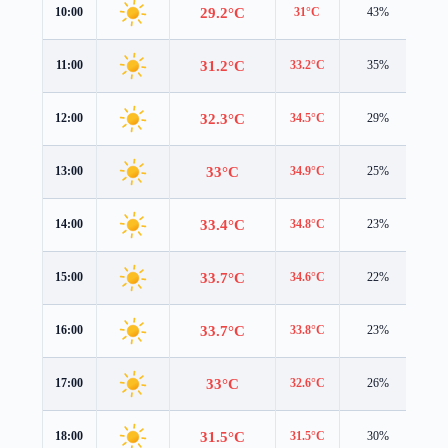
29.2°C
10:00
31°C
43%
0.7
31.2°C
11:00
33.2°C
35%
0.7
32.3°C
12:00
34.5°C
29%
0.6
33°C
13:00
34.9°C
25%
0.6
33.4°C
14:00
34.8°C
23%
0.8
33.7°C
15:00
34.6°C
22%
0.8
33.7°C
16:00
33.8°C
23%
1.1
33°C
17:00
32.6°C
26%
1.4
31.5°C
18:00
31.5°C
30%
1.1