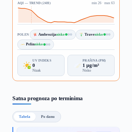
AQI — TREND (24H)
min 26 · max 63
Ambrozija
nisko
Trave
nisko
POLEN
Pelin
nisko
UV INDEKS
PRAŠINA (PM)
0
1 µg/m³
Nizak
Nisko
Satna prognoza po terminima
Tabela
Po danu