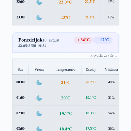
23.3°C
22:00
22.5°C
42%
1.4
22°C
23:00
21.2°C
45%
1.4
Ponedeljak
↑ 34°C
↓ 17°C
10. avgust
🌅 05:32
🌇 19:54
Prevucite za više →
Sat
Vreme
Temperatura
Osećaj
Vlažnost
Br
21°C
00:00
20.2°C
49%
1.
20°C
01:00
19.1°C
51%
1.
19.1°C
02:00
18.3°C
54%
1.
18.4°C
03:00
17.5°C
56%
1.