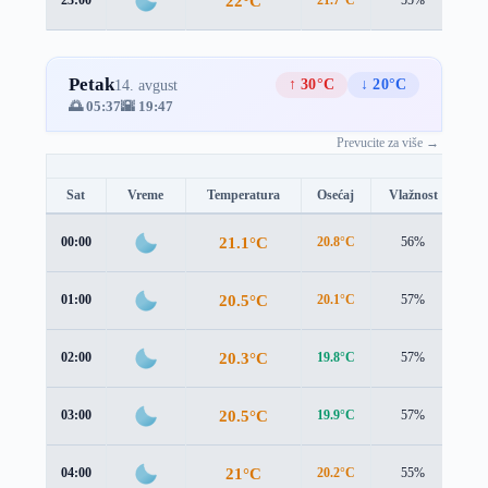
22°C
Petak
↑ 30°C
↓ 20°C
14. avgust
🌅 05:37
🌇 19:47
Prevucite za više →
Sat
Vreme
Temperatura
Osećaj
Vlažnost
Br
21.1°C
00:00
20.8°C
56%
1.9
20.5°C
01:00
20.1°C
57%
1.9
20.3°C
02:00
19.8°C
57%
1.9
20.5°C
03:00
19.9°C
57%
2.0
21°C
04:00
20.2°C
55%
2.3