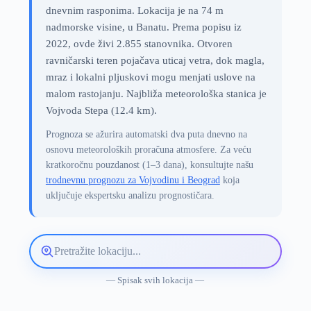
dnevnim rasponima. Lokacija je na 74 m
nadmorske visine, u Banatu. Prema popisu iz
2022, ovde živi 2.855 stanovnika. Otvoren
ravničarski teren pojačava uticaj vetra, dok magla,
mraz i lokalni pljuskovi mogu menjati uslove na
malom rastojanju. Najbliža meteorološka stanica je
Vojvoda Stepa (12.4 km).
Prognoza se ažurira automatski dva puta dnevno na
osnovu meteoroloških proračuna atmosfere. Za veću
kratkoročnu pouzdanost (1–3 dana), konsultujte našu
trodnevnu prognozu za Vojvodinu i Beograd
koja
uključuje ekspertsku analizu prognostičara.
Pretražite
lokaciju
vremenske
— Spisak svih lokacija —
prognoze