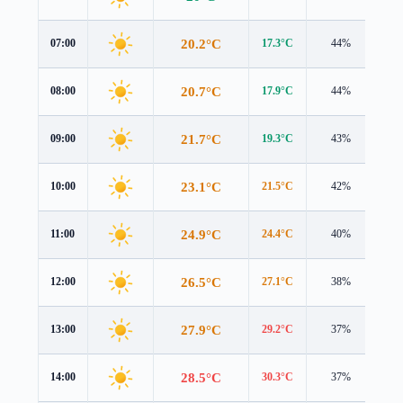
20.2°C
07:00
17.3°C
44%
4.4
20.7°C
08:00
17.9°C
44%
4.3
21.7°C
09:00
19.3°C
43%
4.0
23.1°C
10:00
21.5°C
42%
3.5
24.9°C
11:00
24.4°C
40%
3.0
26.5°C
12:00
27.1°C
38%
2.5
27.9°C
13:00
29.2°C
37%
2.0
28.5°C
14:00
30.3°C
37%
1.5