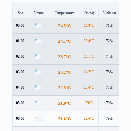
Sat
Vreme
Temperatura
Osećaj
Vlažnost
Brz
24.5°C
00:00
26.8°C
71%
1.8 
24.1°C
01:00
25.8°C
72%
2.9 
23.7°C
02:00
25.1°C
74%
3.5 
23.2°C
03:00
24.7°C
76%
3.3 
22.5°C
04:00
23.6°C
77%
3.7 
21.9°C
05:00
23°C
79%
3.6 
21.6°C
06:00
22.6°C
79%
3.5 