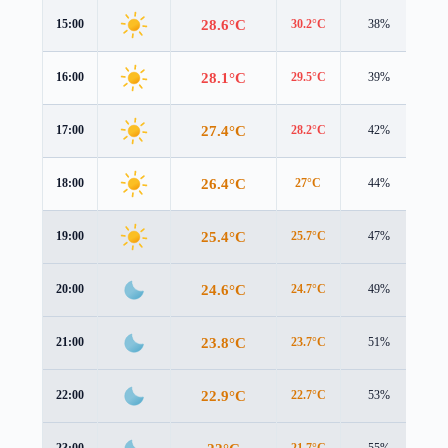
28.6°C
15:00
30.2°C
38%
1.0
28.1°C
16:00
29.5°C
39%
0.4
27.4°C
17:00
28.2°C
42%
0.2
26.4°C
18:00
27°C
44%
0.9
25.4°C
19:00
25.7°C
47%
1.4
24.6°C
20:00
24.7°C
49%
1.8
23.8°C
21:00
23.7°C
51%
2.0
22.9°C
22:00
22.7°C
53%
2.0
23:00
21.7°C
55%
2.0