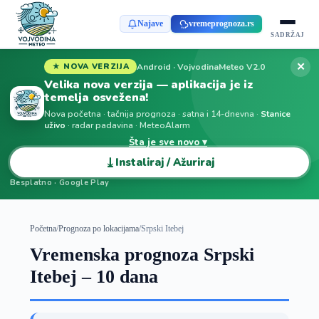
Najave
vremeprognoza.rs
SADRŽAJ
✕
Android · VojvodinaMeteo V2.0
★ NOVA VERZIJA
Velika nova verzija — aplikacija je iz
temelja osvežena!
Nova početna · tačnija prognoza · satna i 14-dnevna ·
Stanice
uživo
· radar padavina · MeteoAlarm
Šta je sve novo ▾
⤓
Instaliraj / Ažuriraj
Besplatno · Google Play
Početna
/
Prognoza po lokacijama
/
Srpski Itebej
Vremenska prognoza Srpski
Itebej – 10 dana