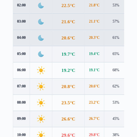
22.5°C
02:00
21.8°C
53%
2.8
21.6°C
03:00
21.1°C
57%
2.4
20.6°C
04:00
20.3°C
61%
2.4
19.7°C
05:00
19.4°C
65%
2.2
19.2°C
06:00
19.1°C
68%
2.1
20.8°C
07:00
20.6°C
62%
2.4
23.5°C
08:00
23.2°C
53%
2.5
26.6°C
09:00
26.7°C
45%
2.1
29.6°C
10:00
29.8°C
38%
2.4