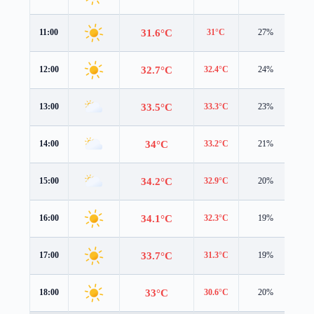
31.6°C
11:00
31°C
27%
3.2
32.7°C
12:00
32.4°C
24%
3.4
33.5°C
13:00
33.3°C
23%
3.5
34°C
14:00
33.2°C
21%
3.7
34.2°C
15:00
32.9°C
20%
3.7
34.1°C
16:00
32.3°C
19%
3.4
33.7°C
17:00
31.3°C
19%
3.2
33°C
18:00
30.6°C
20%
3.0