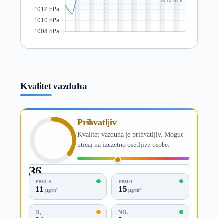
Kvalitet vazduha
Prihvatljiv
Kvalitet vazduha je prihvatljiv. Moguć
uticaj na izuzetno osetljive osobe.
36
AQI
PM2.5
PM10
11
15
µg/m³
µg/m³
O₃
NO₂