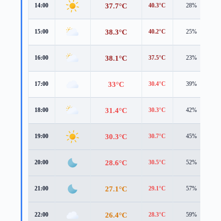
37.7°C
14:00
40.3°C
28%
2
38.3°C
15:00
40.2°C
25%
1
38.1°C
16:00
37.5°C
23%
3
33°C
17:00
30.4°C
39%
9
31.4°C
18:00
30.3°C
42%
6
30.3°C
19:00
30.7°C
45%
4
28.6°C
20:00
30.5°C
52%
1
27.1°C
21:00
29.1°C
57%
1
26.4°C
22:00
28.3°C
59%
1