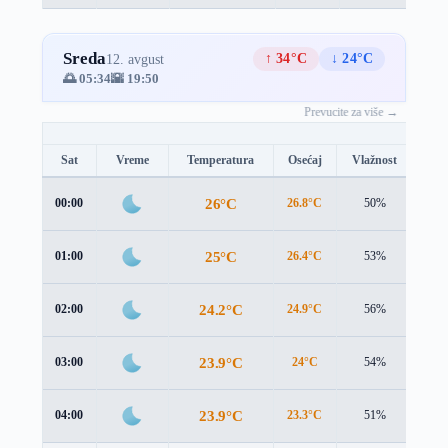
Sreda
↑ 34°C
↓ 24°C
12. avgust
🌅 05:34
🌇 19:50
Prevucite za više →
Sat
Vreme
Temperatura
Osećaj
Vlažnost
Brz
26°C
00:00
26.8°C
50%
1.3 
25°C
01:00
26.4°C
53%
0.3 
24.2°C
02:00
24.9°C
56%
1.6 
23.9°C
03:00
24°C
54%
2.4 
23.9°C
04:00
23.3°C
51%
3.1 