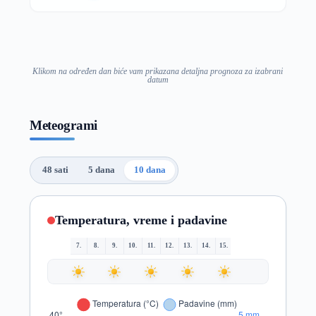
Klikom na određen dan biće vam prikazana detaljna prognoza za izabrani
datum
Meteogrami
48 sati
5 dana
10 dana
Temperatura, vreme i padavine
7.
8.
9.
10.
11.
12.
13.
14.
15.