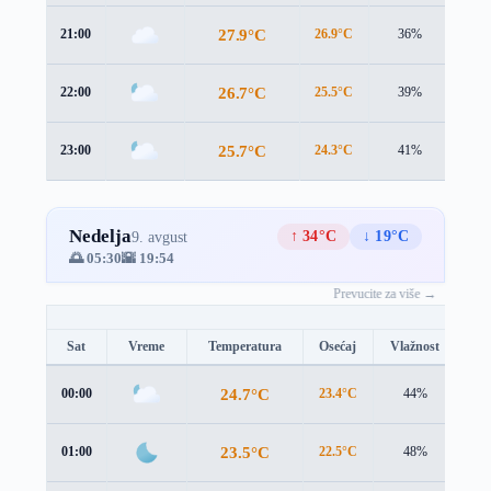
27.9°C
21:00
26.9°C
36%
2.9 
26.7°C
22:00
25.5°C
39%
3.1 
25.7°C
23:00
24.3°C
41%
3.5 
Nedelja
↑ 34°C
↓ 19°C
9. avgust
🌅 05:30
🌇 19:54
Prevucite za više →
Sat
Vreme
Temperatura
Osećaj
Vlažnost
Br
24.7°C
00:00
23.4°C
44%
3.5
23.5°C
01:00
22.5°C
48%
3.0