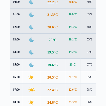
22.2°C
00:00
20.8°C
40%
1.7
21.3°C
01:00
19.9°C
43%
1.8
20.6°C
02:00
19.3°C
48%
2.1
20°C
03:00
19.1°C
55%
2.1
19.5°C
04:00
19.2°C
62%
1.8
19.6°C
05:00
20°C
67%
1.3
20.5°C
06:00
21.1°C
65%
1.3
22.4°C
07:00
22.6°C
58%
2.1
24.8°C
08:00
25.3°C
56%
2.5