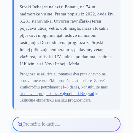
Srpski Itebej se nalazi u Banatu, na 74 m
nadmorske visine. Prema popisu iz 2022, ovde živi
3.281 stanovnika. Otvoren ravničarski teren
pojačava uticaj vetra, dok magla, mraz i lokalni
pljuskovi mogu menjati uslove na malom
rastojanju. Desetodnevna prognoza za Srpski
Itebej prikazuje temperaturu, padavine, vetar,
vlažnost, pritisak i UV indeks po danima i satima.
U blizini su i Novi Itebej i Međa.
Prognoza se ažurira automatski dva puta dnevno na
osnovu meteoroloških proračuna atmosfere. Za veću
kratkoročnu pouzdanost (1–3 dana), konsultujte našu
trodnevnu prognozu za Vojvodinu i Beograd
koja
uključuje ekspertsku analizu prognostičara.
Pretražite
lokaciju