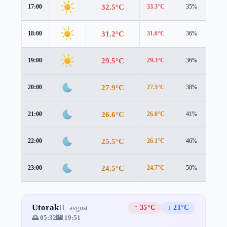
32.5°C
17:00
33.3°C
35%
1.7
31.2°C
18:00
31.6°C
36%
1.9
29.5°C
19:00
29.3°C
36%
2.1
27.9°C
20:00
27.5°C
38%
2.0
26.6°C
21:00
26.8°C
41%
1.0
25.5°C
22:00
26.1°C
46%
0.6
24.5°C
23:00
24.7°C
50%
1.7
Utorak
↑ 35°C
↓ 21°C
11. avgust
🌅 05:32
🌇 19:51