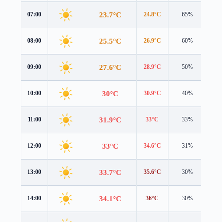
23.7°C
07:00
24.8°C
65%
2.3
25.5°C
08:00
26.9°C
60%
2.1
27.6°C
09:00
28.9°C
50%
1.7
30°C
10:00
30.9°C
40%
1.6
31.9°C
11:00
33°C
33%
2.0
33°C
12:00
34.6°C
31%
2.0
33.7°C
13:00
35.6°C
30%
2.0
34.1°C
14:00
36°C
30%
1.9