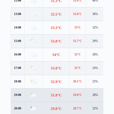
31.3°C
12:00
31.8°C
40%
5.0 
32.5°C
13:00
32.8°C
36%
5.1 
33.3°C
14:00
33°C
32%
5.3 
33.8°C
15:00
32.7°C
29%
5.4 
34°C
16:00
32°C
26%
5.4 
33.8°C
17:00
31°C
24%
5.5 
32.9°C
18:00
30.1°C
25%
5.4 
31.8°C
19:00
29.8°C
28%
4.4 
29.8°C
20:00
28.7°C
32%
3.0 