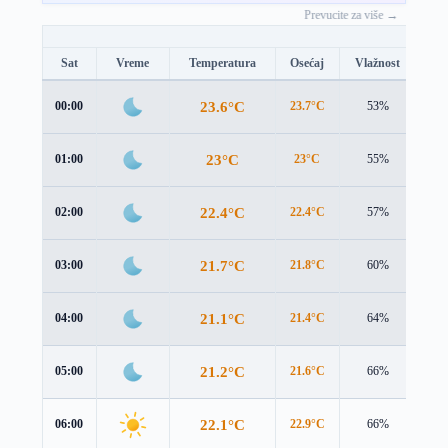
Prevucite za više →
Sat
Vreme
Temperatura
Osećaj
Vlažnost
Br
23.6°C
00:00
23.7°C
53%
1.9
23°C
01:00
23°C
55%
1.9
22.4°C
02:00
22.4°C
57%
1.9
21.7°C
03:00
21.8°C
60%
1.9
21.1°C
04:00
21.4°C
64%
2.0
21.2°C
05:00
21.6°C
66%
2.2
22.1°C
06:00
22.9°C
66%
2.3