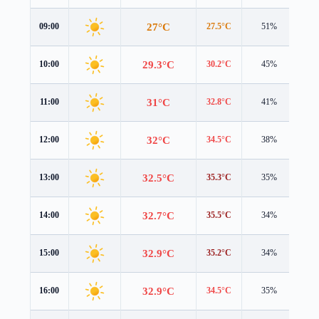
27°C
09:00
27.5°C
51%
2.8
29.3°C
10:00
30.2°C
45%
2.8
31°C
11:00
32.8°C
41%
2.6
32°C
12:00
34.5°C
38%
2.0
32.5°C
13:00
35.3°C
35%
1.4
32.7°C
14:00
35.5°C
34%
1.2
32.9°C
15:00
35.2°C
34%
1.3
32.9°C
16:00
34.5°C
35%
1.6