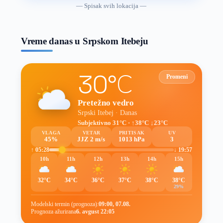
vremenske
— Spisak svih lokacija —
prognoze
Vreme danas u Srpskom Itebeju
30°C
Promeni
Pretežno vedro
Srpski Itebej · Danas
Subjektivno 31°C · ↑38°C ↓23°C
VLAGA
VETAR
PRITISAK
UV
45%
JJZ 2 m/s
1013 hPa
3
↑ 05:28
↓ 19:57
10h
11h
12h
13h
14h
15h
32°C
34°C
36°C
37°C
38°C
38°C
29%
Modelski termin (prognoza):
09:00, 07.08.
Prognoza ažurirana
6. avgust 22:05