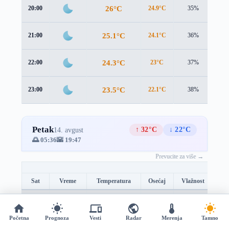
26°C
20:00
24.9°C
35%
1.5
25.1°C
21:00
24.1°C
36%
1.6
24.3°C
22:00
23°C
37%
1.8
23.5°C
23:00
22.1°C
38%
2.0
Petak
↑ 32°C
↓ 22°C
14. avgust
🌅 05:36
🌇 19:47
Prevucite za više →
Sat
Vreme
Temperatura
Osećaj
Vlažnost
Br
22.7°C
00:00
21.1°C
40%
2.3
Početna
Prognoza
Vesti
Radar
Merenja
Tamno