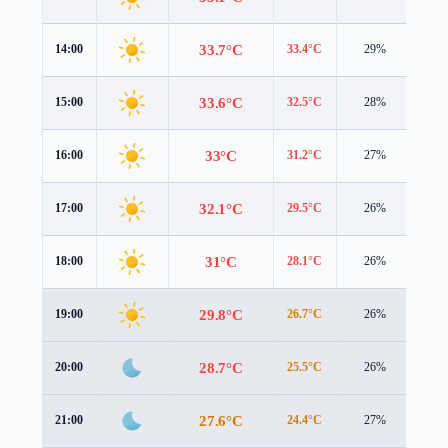
33.7°C
14:00
33.4°C
29%
5.1 
33.6°C
15:00
32.5°C
28%
5.2 
33°C
16:00
31.2°C
27%
5.2 
32.1°C
17:00
29.5°C
26%
5.2 
31°C
18:00
28.1°C
26%
5.1 
29.8°C
19:00
26.7°C
26%
5.0 
28.7°C
20:00
25.5°C
26%
4.8 
27.6°C
21:00
24.4°C
27%
4.6 