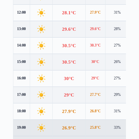
28.1°C
12:00
27.9°C
31%
3.0
29.6°C
13:00
29.6°C
28%
3.0
30.5°C
14:00
30.3°C
27%
2.9
30.5°C
15:00
30°C
26%
2.7
30°C
16:00
29°C
27%
2.4
29°C
17:00
27.7°C
29%
2.0
27.9°C
18:00
26.8°C
31%
1.7
26.9°C
19:00
25.8°C
33%
1.5