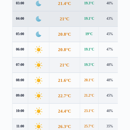
21.4°C
03:00
19.3°C
40%
2.6
21°C
04:00
19.1°C
43%
2.6
20.8°C
05:00
19°C
45%
2.7
20.8°C
06:00
19.1°C
47%
2.8
21°C
07:00
19.5°C
48%
2.9
21.6°C
08:00
20.1°C
48%
2.9
22.7°C
09:00
21.2°C
45%
2.9
24.4°C
10:00
23.1°C
40%
3.0
26.3°C
11:00
25.7°C
35%
3.0