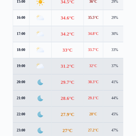
34.5°C
15:00
36°C
29%
1.8
34.6°C
16:00
35.5°C
29%
1.6
34.2°C
17:00
34.8°C
30%
1.4
33°C
18:00
33.7°C
33%
1.4
31.2°C
19:00
32°C
37%
1.7
29.7°C
20:00
30.3°C
41%
2.1
28.6°C
21:00
29.1°C
44%
2.4
27.9°C
22:00
28°C
45%
2.7
27°C
23:00
27.2°C
47%
2.5