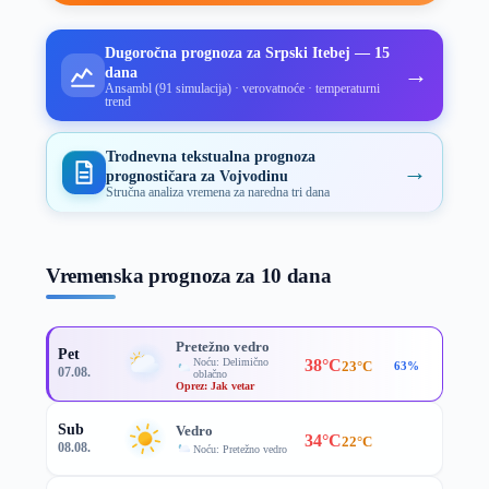
Dugoročna prognoza za Srpski Itebej — 15
→
dana
Ansambl (91 simulacija) · verovatnoće · temperaturni
trend
Trodnevna tekstualna prognoza
→
prognostičara za Vojvodinu
Stručna analiza vremena za naredna tri dana
Vremenska prognoza za 10 dana
Pretežno vedro
Pet
Noću: Delimično
38°C
23°C
63%
07.08.
oblačno
Oprez: Jak vetar
Sub
Vedro
34°C
22°C
08.08.
Noću: Pretežno vedro