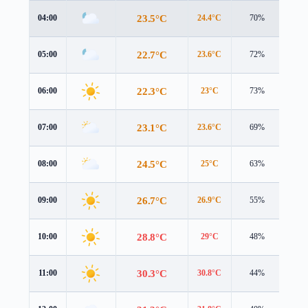
23.5°C
04:00
24.4°C
70%
3.6 
22.7°C
05:00
23.6°C
72%
3.5 
22.3°C
06:00
23°C
73%
3.5 
23.1°C
07:00
23.6°C
69%
4.0 
24.5°C
08:00
25°C
63%
3.9 
26.7°C
09:00
26.9°C
55%
4.3 
28.8°C
10:00
29°C
48%
4.4 
30.3°C
11:00
30.8°C
44%
5.1 