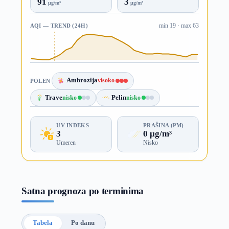
91
3
µg/m³
µg/m³
AQI — TREND (24H)
min 19 · max 63
Ambrozija
visoko
POLEN
Trave
nisko
Pelin
nisko
UV INDEKS
PRAŠINA (PM)
3
0 µg/m³
Umeren
Nisko
Satna prognoza po terminima
Tabela
Po danu