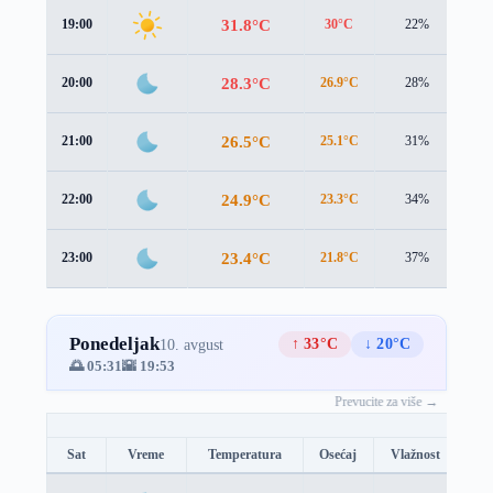
31.8°C
19:00
30°C
22%
2.2
28.3°C
20:00
26.9°C
28%
1.7
26.5°C
21:00
25.1°C
31%
1.7
24.9°C
22:00
23.3°C
34%
2.0
23.4°C
23:00
21.8°C
37%
2.0
Ponedeljak
↑ 33°C
↓ 20°C
10. avgust
🌅 05:31
🌇 19:53
Prevucite za više →
Sat
Vreme
Temperatura
Osećaj
Vlažnost
Br