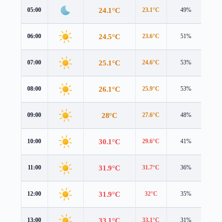
24.1°C
05:00
23.1°C
49%
3.7 
24.5°C
06:00
23.6°C
51%
4.0 
25.1°C
07:00
24.6°C
53%
4.1 
26.1°C
08:00
25.9°C
53%
4.2 
28°C
09:00
27.6°C
48%
4.5 
30.1°C
10:00
29.6°C
41%
4.8 
31.9°C
11:00
31.7°C
36%
5.1 
31.9°C
12:00
32°C
35%
5.0 
33.1°C
13:00
33.1°C
31%
5.1 