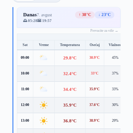
Danas
↑ 38°C
↓ 23°C
7. avgust
🌅 05:28
🌇 19:57
Prevucite za više →
Sat
Vreme
Temperatura
Osećaj
Vlažnost
B
29.8°C
09:00
30.9°C
45%
2
32.4°C
10:00
33°C
37%
2
34.4°C
11:00
35.9°C
33%
2
35.9°C
12:00
37.6°C
30%
3
36.8°C
13:00
38.9°C
29%
3