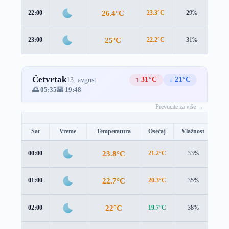
26.4°C
22:00
23.3°C
29%
4.2 
25°C
23:00
22.2°C
31%
3.7 
Četvrtak
↑ 31°C
↓ 21°C
13. avgust
🌅 05:35
🌇 19:48
Prevucite za više →
Sat
Vreme
Temperatura
Osećaj
Vlažnost
Br
23.8°C
00:00
21.2°C
33%
3.3
22.7°C
01:00
20.3°C
35%
3.0
22°C
02:00
19.7°C
38%
2.7