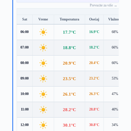
Prevucite za više →
Sat
Vreme
Temperatura
Osećaj
Vlažnost
17.7°C
06:00
16.9°C
68%
18.8°C
07:00
18.2°C
66%
20.9°C
08:00
20.4°C
60%
23.5°C
09:00
23.2°C
53%
26.1°C
10:00
26.3°C
47%
28.2°C
11:00
28.8°C
40%
30.1°C
12:00
30.8°C
34%