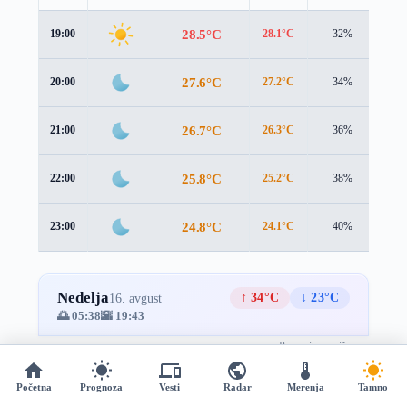
28.5°C
19:00
28.1°C
32%
0.9
27.6°C
20:00
27.2°C
34%
0.9
26.7°C
21:00
26.3°C
36%
0.9
25.8°C
22:00
25.2°C
38%
1.1
24.8°C
23:00
24.1°C
40%
1.4
Nedelja
↑ 34°C
↓ 23°C
16. avgust
🌅 05:38
🌇 19:43
Prevucite za više →
Početna
Prognoza
Vesti
Radar
Merenja
Tamno
Sat
Vreme
Temperatura
Osećaj
Vlažnost
B