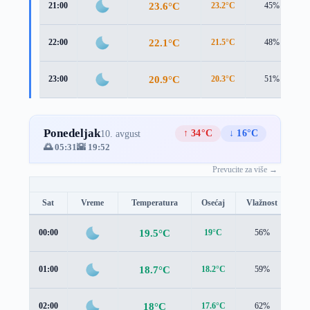
23.6°C
21:00
23.2°C
45%
22.1°C
22:00
21.5°C
48%
20.9°C
23:00
20.3°C
51%
Ponedeljak
↑ 34°C
↓ 16°C
10. avgust
🌅 05:31
🌇 19:52
Prevucite za više →
Sat
Vreme
Temperatura
Osećaj
Vlažnost
Br
19.5°C
00:00
19°C
56%
1.2
18.7°C
01:00
18.2°C
59%
1.2
18°C
02:00
17.6°C
62%
0.9