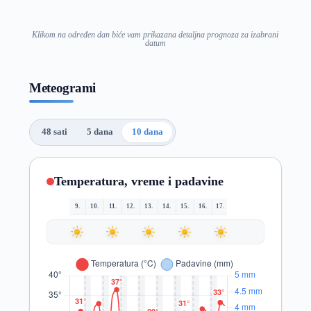
Klikom na određen dan biće vam prikazana detaljna prognoza za izabrani
datum
Meteogrami
48 sati
5 dana
10 dana
Temperatura, vreme i padavine
9.
10.
11.
12.
13.
14.
15.
16.
17.