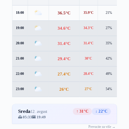
36.5°C
18:00
35.9°C
21%
1.5
34.6°C
19:00
34.3°C
27%
2.1
31.4°C
20:00
31.4°C
35%
2.5
29.4°C
21:00
30°C
42%
2.1
27.4°C
22:00
28.4°C
49%
1.8
26°C
23:00
27°C
54%
1.9
Sreda
↑ 31°C
↓ 22°C
12. avgust
🌅 05:33
🌇 19:49
Prevucite za više →