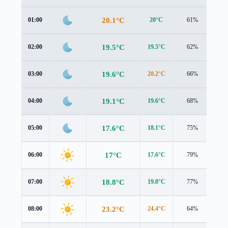
20.1°C
01:00
20°C
61%
1.4
19.5°C
02:00
19.5°C
62%
1.2
19.6°C
03:00
20.2°C
66%
0.5
19.1°C
04:00
19.6°C
68%
0.8
17.6°C
05:00
18.1°C
75%
1.0
17°C
06:00
17.6°C
79%
0.9
18.8°C
07:00
19.8°C
77%
0.9
23.2°C
08:00
24.4°C
64%
1.5