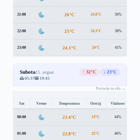
26°C
21:00
24.8°C
36%
2.1
25°C
22:00
24.3°C
38%
1.3
24.1°C
23:00
24°C
41%
0.4
Subota
↑ 32°C
↓ 23°C
15. avgust
🌅 05:37
🌇 19:45
Prevucite za više →
Sat
Vreme
Temperatura
Osećaj
Vlažnost
Brz
23.4°C
00:00
23°C
44%
0.8
22.8°C
01:00
22°C
46%
1.8