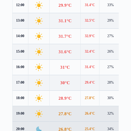
29.9°C
12:00
31.4°C
33%
1.3
31.1°C
13:00
32.5°C
29%
1.4
31.7°C
14:00
32.9°C
27%
1.2
31.6°C
15:00
32.4°C
26%
0.8
31°C
16:00
31.4°C
27%
0.2
30°C
17:00
29.4°C
28%
0.9
28.9°C
18:00
27.8°C
30%
1.7
27.8°C
19:00
26.4°C
32%
2.3
26.8°C
20:00
25.4°C
34%
2.5