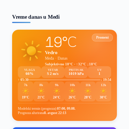
prognoze
Vreme danas u Međi
19°C
Promeni
Vedro
Međa · Danas
Subjektivno 18°C · ↑32°C ↓18°C
VLAGA
VETAR
PRITISAK
UV
66%
S 2 m/s
1019 hPa
1
↑ 05:30
↓ 19:54
7h
8h
9h
10h
11h
12h
19°C
21°C
24°C
26°C
28°C
30°C
Modelski termin (prognoza):
07:00, 09.08.
Prognoza ažurirana
8. avgust 22:13