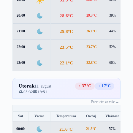
28.6°C
20:00
29.3°C
39%
0.7
25.8°C
21:00
26.1°C
44%
0.9
23.5°C
22:00
23.7°C
52%
1.4
22.1°C
23:00
22.8°C
60%
1.1
Utorak
↑ 37°C
↓ 17°C
11. avgust
🌅 05:32
🌇 19:51
Prevucite za više →
Sat
Vreme
Temperatura
Osećaj
Vlažnost
Br
21.6°C
00:00
21.8°C
57%
1.1