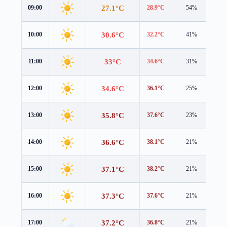
27.1°C
09:00
28.9°C
54%
1.2
30.6°C
10:00
32.2°C
41%
1.0
33°C
11:00
34.6°C
31%
1.2
34.6°C
12:00
36.1°C
25%
1.1
35.8°C
13:00
37.6°C
23%
1.0
36.6°C
14:00
38.1°C
21%
0.9
37.1°C
15:00
38.2°C
21%
1.0
37.3°C
16:00
37.6°C
21%
1.3
37.2°C
17:00
36.8°C
21%
1.3