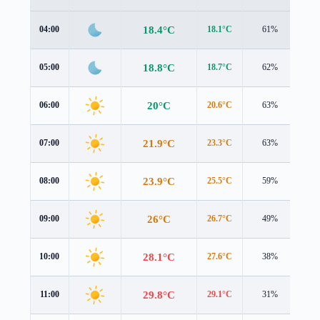
18.4°C
04:00
18.1°C
61%
1.0
18.8°C
05:00
18.7°C
62%
0.8
20°C
06:00
20.6°C
63%
0.6
21.9°C
07:00
23.3°C
63%
0.3
23.9°C
08:00
25.5°C
59%
0.5
26°C
09:00
26.7°C
49%
1.5
28.1°C
10:00
27.6°C
38%
2.8
29.8°C
11:00
29.1°C
31%
3.5