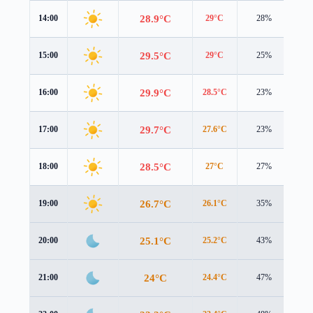
28.9°C
14:00
29°C
28%
2.3
29.5°C
15:00
29°C
25%
2.3
29.9°C
16:00
28.5°C
23%
2.2
29.7°C
17:00
27.6°C
23%
2.1
28.5°C
18:00
27°C
27%
1.7
26.7°C
19:00
26.1°C
35%
1.2
25.1°C
20:00
25.2°C
43%
0.8
24°C
21:00
24.4°C
47%
0.6