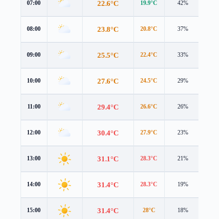
22.6°C
07:00
19.9°C
42%
4.5 
23.8°C
08:00
20.8°C
37%
4.8 
25.5°C
09:00
22.4°C
33%
5.0 
27.6°C
10:00
24.5°C
29%
5.3 
29.4°C
11:00
26.6°C
26%
5.5 
30.4°C
12:00
27.9°C
23%
5.7 
31.1°C
13:00
28.3°C
21%
5.9 
31.4°C
14:00
28.3°C
19%
6.0 
31.4°C
15:00
28°C
18%
5.9 