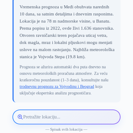
Vremenska prognoza u Međi obuhvata narednih
10 dana, sa satnim detaljima i dnevnim rasponima.
Lokacija je na 78 m nadmorske visine, u Banatu.
Prema popisu iz 2022, ovde živi 1.636 stanovnika.
Otvoren ravničarski teren pojačava uticaj vetra,
dok magla, mraz i lokalni pljuskovi mogu menjati
uslove na malom rastojanju. Najbliža meteorološka
stanica je Vojvoda Stepa (19.8 km).
Prognoza se ažurira automatski dva puta dnevno na
osnovu meteoroloških proračuna atmosfere. Za veću
kratkoročnu pouzdanost (1–3 dana), konsultujte našu
trodnevnu prognozu za Vojvodinu i Beograd
koja
uključuje ekspertsku analizu prognostičara.
Pretražite
lokaciju
vremenske
— Spisak svih lokacija —