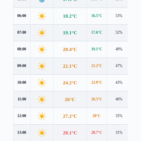
18.2°C
06:00
16.5°C
53%
2.6
19.1°C
07:00
17.6°C
52%
2.5
20.4°C
08:00
19.1°C
49%
2.2
22.1°C
09:00
21.2°C
47%
2.0
24.2°C
10:00
23.9°C
43%
1.8
26°C
11:00
26.5°C
40%
1.8
27.2°C
12:00
28°C
35%
2.0
28.1°C
13:00
28.7°C
31%
2.2