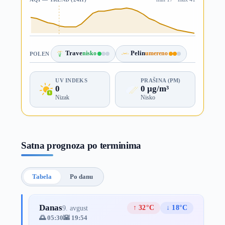
Trave
nisko
Pelin
umereno
POLEN
UV INDEKS
PRAŠINA (PM)
0
0 µg/m³
Nizak
Nisko
Satna prognoza po terminima
Tabela
Po danu
Danas
↑ 32°C
↓ 18°C
9. avgust
🌅 05:30
🌇 19:54