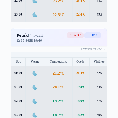
23.2°C
22:00
23.4°C
48%
0.6
22.3°C
23:00
22.4°C
49%
0.5
Petak
↑ 32°C
↓ 18°C
14. avgust
🌅 05:36
🌇 19:46
Prevucite za više →
Sat
Vreme
Temperatura
Osećaj
Vlažnost
Br
21.2°C
00:00
21.4°C
52%
0.1
20.1°C
01:00
19.8°C
54%
1.0
19.2°C
02:00
18.6°C
57%
1.4
18.7°C
03:00
18.2°C
59%
1.3