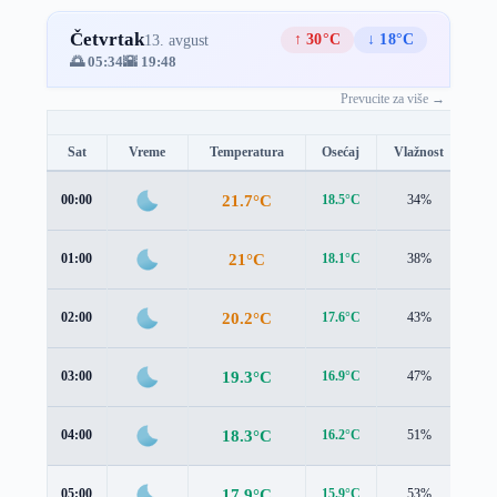
Četvrtak
↑ 30°C
↓ 18°C
13. avgust
🌅 05:34
🌇 19:48
Prevucite za više →
Sat
Vreme
Temperatura
Osećaj
Vlažnost
Br
21.7°C
00:00
18.5°C
34%
4.0
21°C
01:00
18.1°C
38%
3.8
20.2°C
02:00
17.6°C
43%
3.6
19.3°C
03:00
16.9°C
47%
3.4
18.3°C
04:00
16.2°C
51%
3.1
17.9°C
05:00
15.9°C
53%
2.8