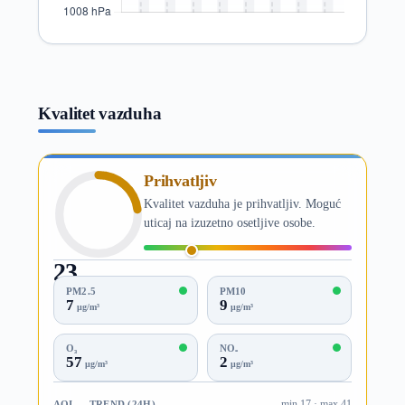
Kvalitet vazduha
Prihvatljiv
Kvalitet vazduha je prihvatljiv. Moguć
uticaj na izuzetno osetljive osobe.
23
AQI
PM2.5
PM10
7
9
µg/m³
µg/m³
O₃
NO₂
57
2
µg/m³
µg/m³
AQI — TREND (24H)
min 17 · max 41