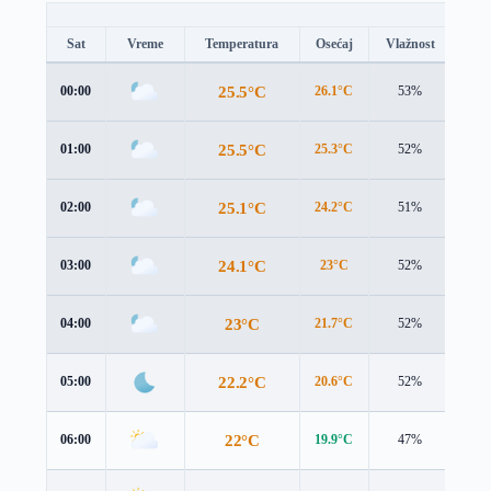
Sat
Vreme
Temperatura
Osećaj
Vlažnost
Brz
25.5°C
00:00
26.1°C
53%
2.1 
25.5°C
01:00
25.3°C
52%
3.2 
25.1°C
02:00
24.2°C
51%
4.2 
24.1°C
03:00
23°C
52%
4.4 
23°C
04:00
21.7°C
52%
4.1 
22.2°C
05:00
20.6°C
52%
4.1 
22°C
06:00
19.9°C
47%
4.2 