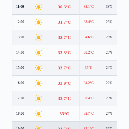
30.3°C
11:00
32.1°C
38%
1.4
31.7°C
12:00
33.4°C
28%
0.7
32.7°C
13:00
34.6°C
26%
0.6
33.3°C
14:00
35.2°C
25%
0.6
33.7°C
15:00
35°C
24%
0.7
33.9°C
16:00
34.2°C
22%
0.5
33.7°C
17:00
33.4°C
23%
0.4
33°C
18:00
32.7°C
24%
0.4
31.5°C
19:00
32.1°C
32%
0.5