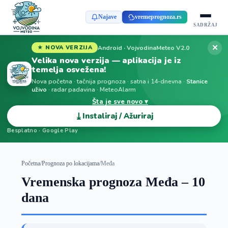
Najave
vremeprognoza.rs
SADRŽAJ
✕
Android · VojvodinaMeteo V2.0
★ NOVA VERZIJA
Velika nova verzija — aplikacija je iz
temelja osvežena!
Nova početna · tačnija prognoza · satna i 14-dnevna ·
Stanice
uživo
· radar padavina · MeteoAlarm
Šta je sve novo ▾
⤓
Instaliraj / Ažuriraj
Besplatno · Google Play
Početna
/
Prognoza po lokacijama
/
Međa
Vremenska prognoza Međa – 10
dana