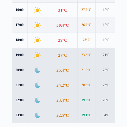
31°C
16:00
27.2°C
18%
5.5 
30.4°C
17:00
26.2°C
18%
5.2 
29°C
18:00
25°C
19%
4.6 
27°C
19:00
23.3°C
21%
3.9 
25.4°C
20:00
21.9°C
23%
3.5 
24.2°C
21:00
20.8°C
25%
3.5 
23.4°C
22:00
19.9°C
28%
3.8 
22.5°C
23:00
19.1°C
31%
4.0 