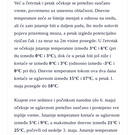
Već u četvrtak i petak očekuje se pretežno sunčano
vreme, povremeno uz umerenu oblačnost. Dnevne
temperature neće se bitnije menjati u odnosu na sredu,
ali će zato jutarnje biti u daljem padu, što može usloviti
pojavu prizemnog mraza, a petak izgleda potencijalno
rizičan čak i za mraz na 2m visine ponegde. U četvrtak
se očekuju jutarnje temperature između
3°C
i
6°C
(pri
tlu između
0°C
i
3°C
), dok će u petak biti još niže i
kretaće se između
0°C
i
3°C
(odnosno između
-3°C
i
0°C
pri tlu). Dnevne temperature tokom ova dva dana
kretaće se uglavnom između
15°C
i
17°C
, u petak 1.
maja ponegde do
18°C
.
Krajem ove sedmice i početkom naredne (do 6. maja)
očekuje se uglavnom pretežno sunčano i postepeno sve
toplije vreme. Jutarnje temperature kretaće se uglavnom
između
5°C
i
9°C
, a maksimalne dnevne između
21°C
i
25°C
, počevši od nedelje 3. maja. Jutarnje temperature