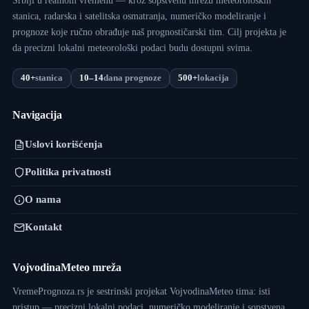
Srbiji u realnom vremenu — kroz sopstvenu mrežu meteoroloških
stanica, radarska i satelitska osmatranja, numeričko modeliranje i
prognoze koje ručno obrađuje naš prognostičarski tim. Cilj projekta je
da precizni lokalni meteorološki podaci budu dostupni svima.
40+
stanica
10–14
dana prognoze
500+
lokacija
Navigacija
Uslovi korišćenja
Politika privatnosti
O nama
Kontakt
VojvodinaMeteo mreža
VremePrognoza.rs je sestrinski projekat VojvodinaMeteo tima: isti
pristup — precizni lokalni podaci, numeričko modeliranje i sopstvena