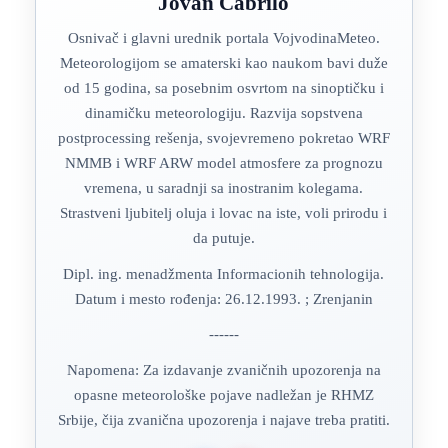
Jovan Čabrilo
Osnivač i glavni urednik portala VojvodinaMeteo.
Meteorologijom se amaterski kao naukom bavi duže
od 15 godina, sa posebnim osvrtom na sinoptičku i
dinamičku meteorologiju. Razvija sopstvena
postprocessing rešenja, svojevremeno pokretao WRF
NMMB i WRF ARW model atmosfere za prognozu
vremena, u saradnji sa inostranim kolegama.
Strastveni ljubitelj oluja i lovac na iste, voli prirodu i
da putuje.
Dipl. ing. menadžmenta Informacionih tehnologija.
Datum i mesto rođenja: 26.12.1993. ; Zrenjanin
------
Napomena: Za izdavanje zvaničnih upozorenja na
opasne meteorološke pojave nadležan je RHMZ
Srbije, čija zvanična upozorenja i najave treba pratiti.