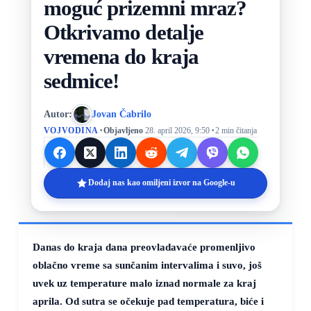
moguć prizemni mraz?
Otkrivamo detalje
vremena do kraja
sedmice!
Autor:
Jovan Čabrilo
·
·
VOJVODINA
Objavljeno
28. april 2026, 9:50
2 min čitanja
Dodaj nas kao omiljeni izvor na Google-u
Danas do kraja dana preovladavaće promenljivo
oblačno vreme sa sunčanim intervalima i suvo, još
uvek uz temperature malo iznad normale za kraj
aprila. Od sutra se očekuje pad temperatura, biće i