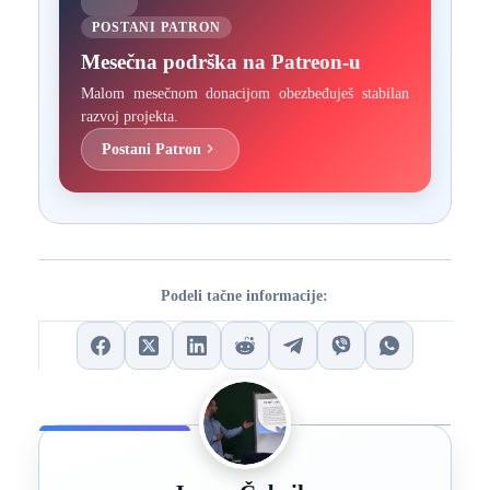
POSTANI PATRON
Mesečna podrška na Patreon-u
Malom mesečnom donacijom obezbeđuješ stabilan
razvoj projekta.
Postani Patron
Podeli tačne informacije: