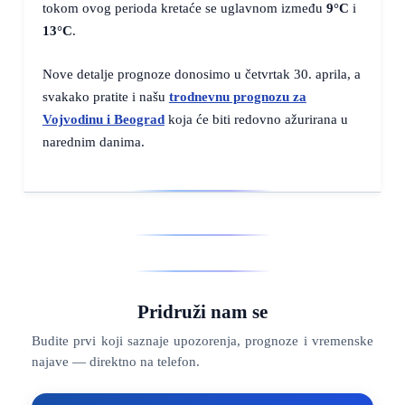
tokom ovog perioda kretaće se uglavnom između
9°C
i
13°C
.
Nove detalje prognoze donosimo u četvrtak 30. aprila, a
svakako pratite i našu
trodnevnu prognozu za
Vojvodinu i Beograd
koja će biti redovno ažurirana u
narednim danima.
Pridruži nam se
Budite prvi koji saznaje upozorenja, prognoze i vremenske
najave — direktno na telefon.