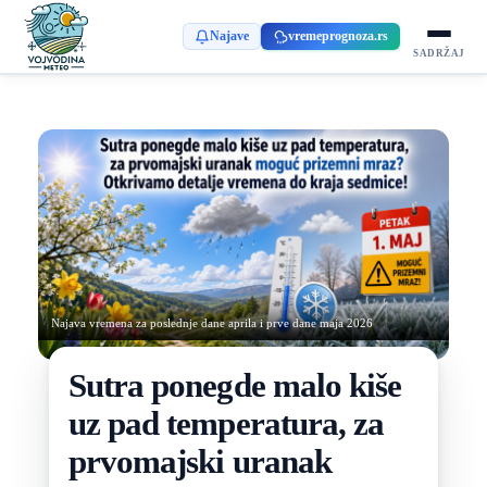
Najave
vremeprognoza.rs
SADRŽAJ
Najava vremena za poslednje dane aprila i prve dane maja 2026
Sutra ponegde malo kiše
uz pad temperatura, za
prvomajski uranak