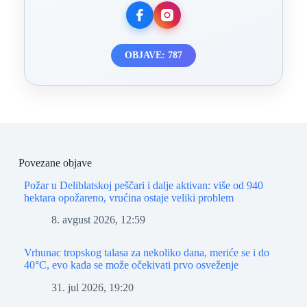
OBJAVE: 787
Povezane objave
Požar u Deliblatskoj peščari i dalje aktivan: više od 940
hektara opožareno, vrućina ostaje veliki problem
8. avgust 2026, 12:59
Vrhunac tropskog talasa za nekoliko dana, meriće se i do
40°C, evo kada se može očekivati prvo osveženje
31. jul 2026, 19:20