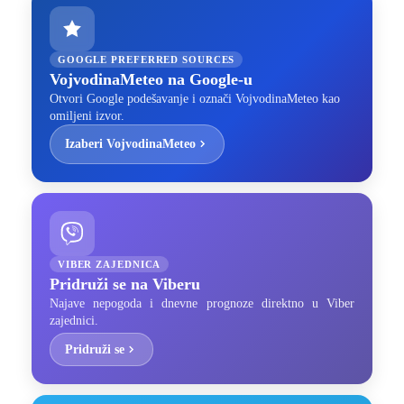
GOOGLE PREFERRED SOURCES
VojvodinaMeteo na Google-u
Otvori Google podešavanje i označi VojvodinaMeteo kao
omiljeni izvor.
Izaberi VojvodinaMeteo
VIBER ZAJEDNICA
Pridruži se na Viberu
Najave nepogoda i dnevne prognoze direktno u Viber
zajednici.
Pridruži se