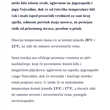
nešto kiše tokom srede, uglavnom na jugozapadu i
jugu Vojvodine, dok će od četvrtka temperature biti
čak i malo ispod prosečnih vrednosti za sam kraj
aprila, odnosno početak maja meseca, uz postojan
rizik od prizemnog mraza, posebno u petak.
Dnevne temperature danas će se kretati između
20°C
i
22°C
, uz slab do umeren severoistočni vetar.
Sutra (sreda) nas očekuje promena vremena uz jače
naoblačenje, koje će povremeno doneti kišu i
mogućnost pljuskova, uglavnom na zapadu, jugozapadu
i jugu Vojvodine, dok će severnije i istočnije neretko
ostati potpuno suvo. U sredu će se maksimalne
temperature kretati između
13°C
i
17°C
, a duvaće slab
do umeren severni i severoistočni vetar, ponegde
severozapadni.