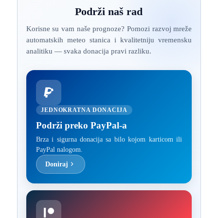
Podrži naš rad
Korisne su vam naše prognoze? Pomozi razvoj mreže
automatskih meteo stanica i kvalitetniju vremensku
analitiku — svaka donacija pravi razliku.
JEDNOKRATNA DONACIJA
Podrži preko PayPal-a
Brza i sigurna donacija sa bilo kojom karticom ili
PayPal nalogom.
Doniraj