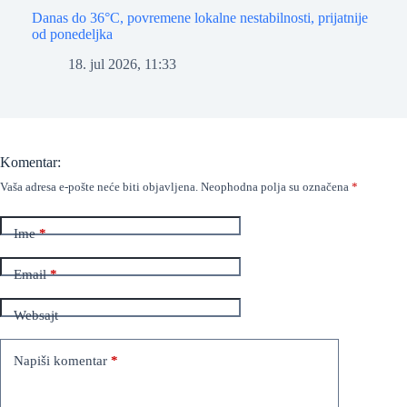
Danas do 36°C, povremene lokalne nestabilnosti, prijatnije
od ponedeljka
18. jul 2026, 11:33
Komentar:
Vaša adresa e-pošte neće biti objavljena.
Neophodna polja su označena
*
Ime
*
Email
*
Websajt
Napiši komentar
*