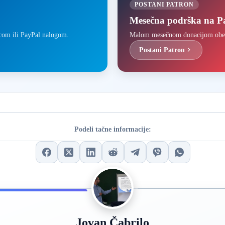
POSTANI PATRON
Mesečna podrška na P
icom ili PayPal nalogom.
Malom mesečnom donacijom obezbe
Postani Patron
Podeli tačne informacije:
Jovan Čabrilo