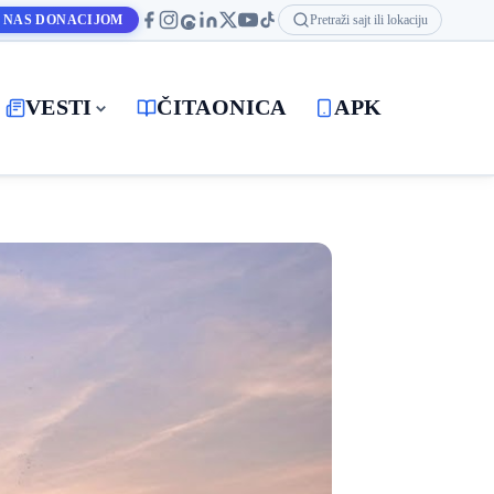
 NAS DONACIJOM
Pretraži sajt ili lokaciju
VESTI
ČITAONICA
APK