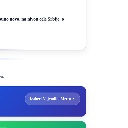
uno novo, na nivou cele Srbije, o
on.
Izaberi VojvodinaMeteo