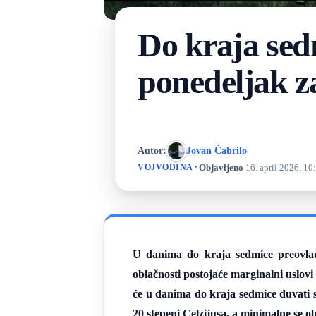
Do kraja sed
ponedeljak z
Autor:
Jovan Čabrilo
·
Objavljeno
16. april 2026, 10
VOJVODINA
U danima do kraja sedmice preovla
oblačnosti postojaće marginalni uslovi
će u danima do kraja sedmice duvati 
20 stepeni Celzijusa, a minimalne se o