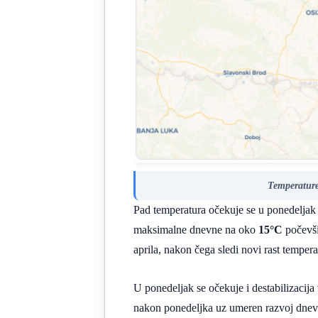
Temperature
Pad temperatura očekuje se u ponedeljak i
maksimalne dnevne na oko
15°C
počevši
aprila, nakon čega sledi novi rast tempera
U ponedeljak se očekuje i destabilizacij
nakon ponedeljka uz umeren razvoj dnevne