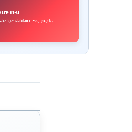
atreon-u
đuješ stabilan razvoj projekta.