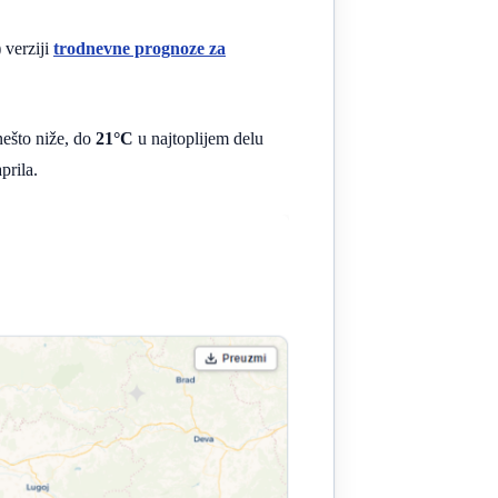
 verziji
trodnevne prognoze za
nešto niže, do
21°C
u najtoplijem delu
prila.