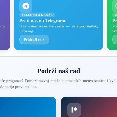
TELEGRAM KANAL
W
Prati nas na Telegramu
Pr
o u
Brze vremenske najave i radar — bez algoritamskog
Vr
filtriranja.
Wh
Pridruži se
Podrži naš rad
še prognoze? Pomozi razvoj mreže automatskih meteo stanica i kval
donacija pravi razliku.