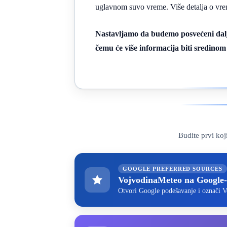
uglavnom suvo vreme. Više detalja o vr
Nastavljamo da budemo posvećeni dalje
čemu će više informacija biti sredino
Budite prvi ko
GOOGLE PREFERRED SOURCES
VojvodinaMeteo na Google
Otvori Google podešavanje i označi V