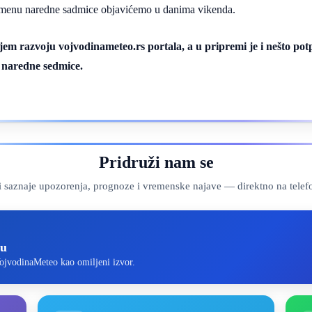
emenu naredne sadmice objavićemo u danima vikenda.
m razvoju vojvodinameteo.rs portala, a u pripremi je i nešto potp
m naredne sedmice.
Pridruži nam se
ji saznaje upozorenja, prognoze i vremenske najave — direktno na telef
-u
ojvodinaMeteo kao omiljeni izvor.