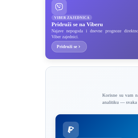
VIBER ZAJEDNICA
Pridruži se na Viberu
Najave nepogoda i dnevne prognoze direktn
Viber zajednici.
Pridruži se
Korisne su vam na
analitiku — svaka 