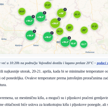
 već u 10:20h na području Vojvodini dostižu i lagano prelaze 20°C –
podaci
li najkasnije utorak, 20-21. aprila, kada bi se minimalne temperature o
 od ponedeljka. Ovakve temperature prema jutrošnjim proračunima zadr
tura.
a vremena, uz mestimičnu kišu, a mogući su i pljuskovi praćeni grmlja
 oblačnosti biće uslova za kratkotrajnu kišu i pljuskove ponegde, ali