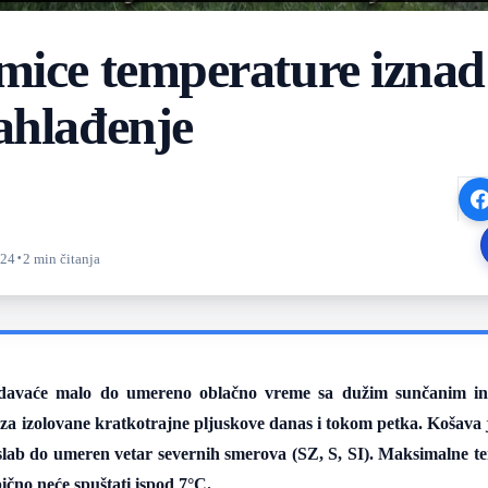
mice temperature iznad
ahlađenje
·
:24
2 min čitanja
davaće malo do umereno oblačno vreme sa dužim sunčanim in
 za izolovane kratkotrajne pljuskove danas i tokom petka. Košava 
slab do umeren vetar severnih smerova (SZ, S, SI). Maksimalne te
bično neće spuštati ispod
7°C
.