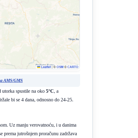
 sa AMS/GMS
d utorka spustile na oko
5°C
, a
žale bi se 4 dana, odnosno do 24-25.
vinom. Uz manju verovatnoću, i u danima
 se prema jutrošnjem proračunu zadržava