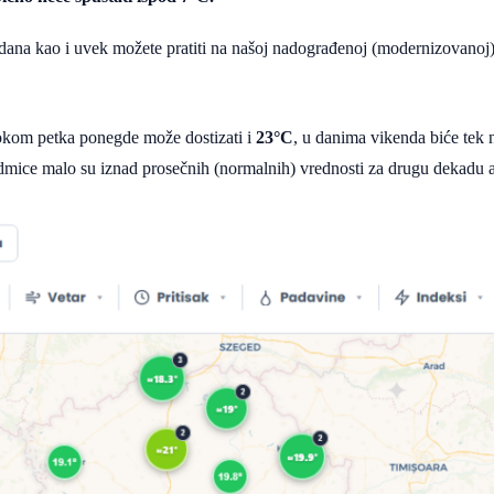
dana kao i uvek možete pratiti na našoj nadograđenoj (modernizovanoj)
okom petka ponegde može dostizati i
23°C
, u danima vikenda biće tek 
dmice malo su iznad prosečnih (normalnih) vrednosti za drugu dekadu a