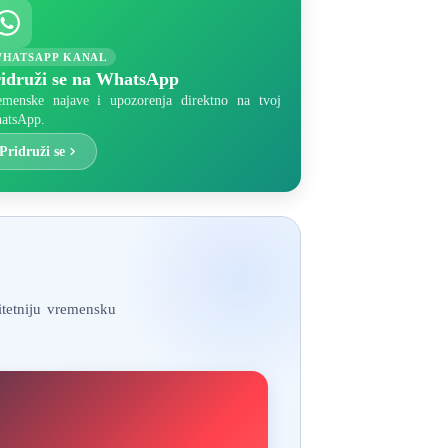
HATSAPP KANAL
idruži se na WhatsApp
emenske najave i upozorenja direktno na tvoj
atsApp.
Pridruži se
itetniju vremensku