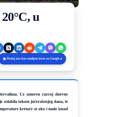
 20°C, u
Dodaj nas kao omiljeni izvor na Google-u
tervalima. Uz umeren razvoj dnevne
je oslabila tokom jučerašenjeg dana, te
mperature kretaće se oko i malo iznad