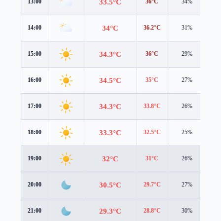
33.5°C
13:00
36°C
34%
1.6
34°C
14:00
36.2°C
31%
1.2
34.3°C
15:00
36°C
29%
1.3
34.5°C
16:00
35°C
27%
1.8
34.3°C
17:00
33.8°C
26%
2.1
33.3°C
18:00
32.5°C
25%
2.1
32°C
19:00
31°C
26%
1.8
30.5°C
20:00
29.7°C
27%
1.5
29.3°C
21:00
28.8°C
30%
1.1