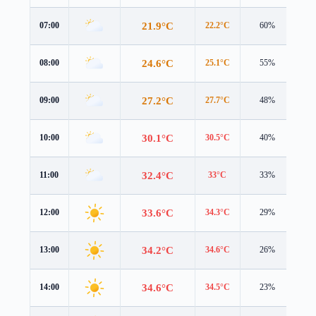
21.9°C
07:00
22.2°C
60%
1.6
24.6°C
08:00
25.1°C
55%
2.2
27.2°C
09:00
27.7°C
48%
2.3
30.1°C
10:00
30.5°C
40%
2.4
32.4°C
11:00
33°C
33%
2.7
33.6°C
12:00
34.3°C
29%
2.8
34.2°C
13:00
34.6°C
26%
3.1
34.6°C
14:00
34.5°C
23%
3.3