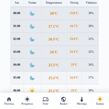
Sat
Vreme
Temperatura
Osećaj
Vlažnost
Brz
28°C
00:00
25.8°C
30%
3.7 
27.1°C
01:00
24.7°C
30%
3.8 
26.5°C
02:00
23.8°C
31%
4.0 
26°C
03:00
23.3°C
32%
4.0 
25.5°C
04:00
23°C
34%
4.1 
25.2°C
05:00
22.9°C
37%
4.1 
25.1°C
06:00
23°C
39%
4.2 
25.3°C
07:00
23.3°C
40%
4.2 
Početna
Prognoza
Vesti
Radar
Merenja
Tamno