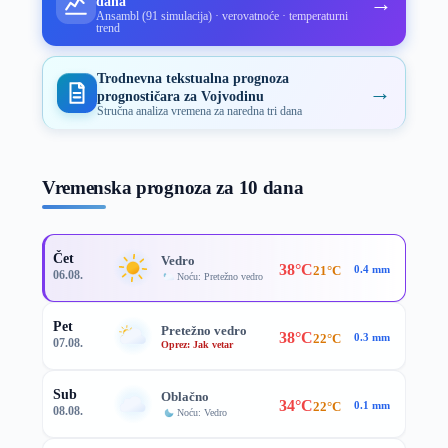
→
dana
Ansambl (91 simulacija) · verovatnoće · temperaturni
trend
Trodnevna tekstualna prognoza
→
prognostičara za Vojvodinu
Stručna analiza vremena za naredna tri dana
Vremenska prognoza za 10 dana
Čet
Vedro
38°C
21°C
0.4 mm
06.08.
Noću: Pretežno vedro
Pet
Pretežno vedro
38°C
22°C
0.3 mm
07.08.
Oprez: Jak vetar
Sub
Oblačno
34°C
22°C
0.1 mm
08.08.
Noću: Vedro