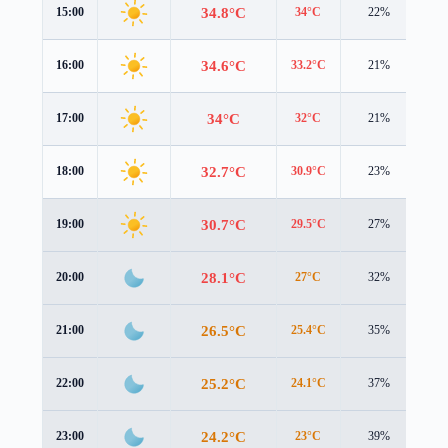
34.8°C
15:00
34°C
22%
3.4
34.6°C
16:00
33.2°C
21%
3.4
34°C
17:00
32°C
21%
3.2
32.7°C
18:00
30.9°C
23%
2.8
30.7°C
19:00
29.5°C
27%
2.1
28.1°C
20:00
27°C
32%
2.1
26.5°C
21:00
25.4°C
35%
2.0
25.2°C
22:00
24.1°C
37%
2.0
24.2°C
23:00
23°C
39%
2.1