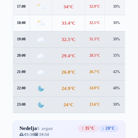
34°C
17:00
32.9°C
30%
4.5
33.4°C
18:00
32.1°C
30%
4.6
32.5°C
19:00
31.3°C
30%
3.7
29.4°C
20:00
28.5°C
35%
3.0
26.8°C
21:00
26.7°C
42%
1.8
24.9°C
22:00
24.9°C
48%
1.8
24°C
23:00
23.6°C
50%
2.5
Nedelja
↑ 35°C
↓ 20°C
9. avgust
🌅 05:30
🌇 19:54