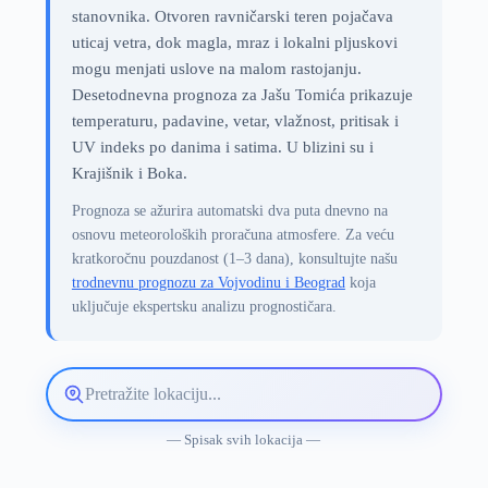
stanovnika. Otvoren ravničarski teren pojačava
uticaj vetra, dok magla, mraz i lokalni pljuskovi
mogu menjati uslove na malom rastojanju.
Desetodnevna prognoza za Jašu Tomića prikazuje
temperaturu, padavine, vetar, vlažnost, pritisak i
UV indeks po danima i satima. U blizini su i
Krajišnik i Boka.
Prognoza se ažurira automatski dva puta dnevno na
osnovu meteoroloških proračuna atmosfere. Za veću
kratkoročnu pouzdanost (1–3 dana), konsultujte našu
trodnevnu prognozu za Vojvodinu i Beograd
koja
uključuje ekspertsku analizu prognostičara.
Pretražite
lokaciju
vremenske
— Spisak svih lokacija —
prognoze