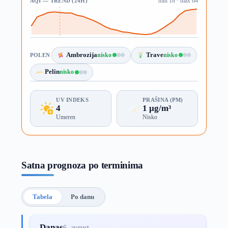
AQI — TREND (24H)
min 18 · max 64
Ambrozija
nisko
Trave
nisko
POLEN
Pelin
nisko
UV INDEKS
PRAŠINA (PM)
4
1 µg/m³
Umeren
Nisko
Satna prognoza po terminima
Tabela
Po danu
Danas
6. avgust