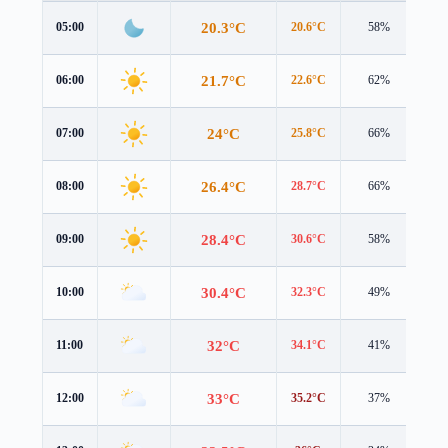
20.3°C
05:00
20.6°C
58%
0.6
21.7°C
06:00
22.6°C
62%
0.9
24°C
07:00
25.8°C
66%
1.7
26.4°C
08:00
28.7°C
66%
2.2
28.4°C
09:00
30.6°C
58%
2.5
30.4°C
10:00
32.3°C
49%
2.6
32°C
11:00
34.1°C
41%
2.5
33°C
12:00
35.2°C
37%
2.1