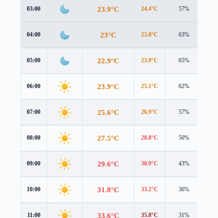
23.9°C
03:00
24.4°C
57%
2.2
23°C
04:00
23.8°C
63%
2.1
22.9°C
05:00
23.9°C
65%
2.0
23.9°C
06:00
25.1°C
62%
1.9
25.6°C
07:00
26.9°C
57%
1.8
27.5°C
08:00
28.8°C
50%
1.6
29.6°C
09:00
30.9°C
43%
1.3
31.8°C
10:00
33.2°C
36%
0.9
33.6°C
11:00
35.8°C
31%
0.6