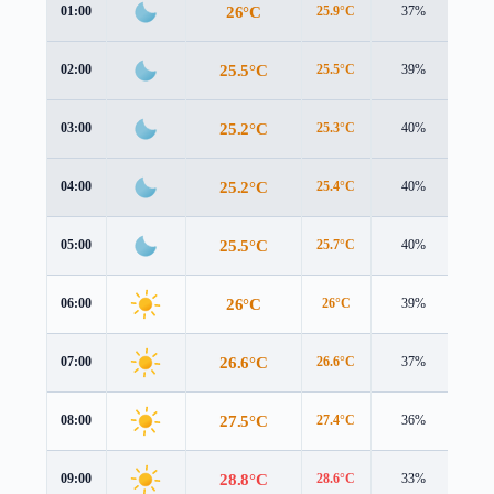
26°C
01:00
25.9°C
37%
0.3 
25.5°C
02:00
25.5°C
39%
0.2 
25.2°C
03:00
25.3°C
40%
0.2 
25.2°C
04:00
25.4°C
40%
0.1 
25.5°C
05:00
25.7°C
40%
0.1 
26°C
06:00
26°C
39%
0.3 
26.6°C
07:00
26.6°C
37%
0.5 
27.5°C
08:00
27.4°C
36%
0.7 
28.8°C
09:00
28.6°C
33%
1.0 