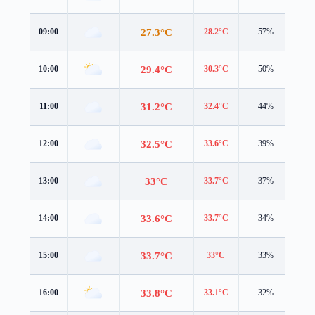
27.3°C
09:00
28.2°C
57%
4.0
29.4°C
10:00
30.3°C
50%
4.1
31.2°C
11:00
32.4°C
44%
4.4
32.5°C
12:00
33.6°C
39%
4.5
33°C
13:00
33.7°C
37%
4.5
33.6°C
14:00
33.7°C
34%
4.5
33.7°C
15:00
33°C
33%
4.6
33.8°C
16:00
33.1°C
32%
4.5