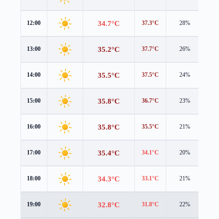
34.7°C
12:00
37.3°C
28%
0.5
35.2°C
13:00
37.7°C
26%
0.7
35.5°C
14:00
37.5°C
24%
1.0
35.8°C
15:00
36.7°C
23%
1.5
35.8°C
16:00
35.5°C
21%
1.9
35.4°C
17:00
34.1°C
20%
2.1
34.3°C
18:00
33.1°C
21%
1.6
32.8°C
19:00
31.8°C
22%
1.1