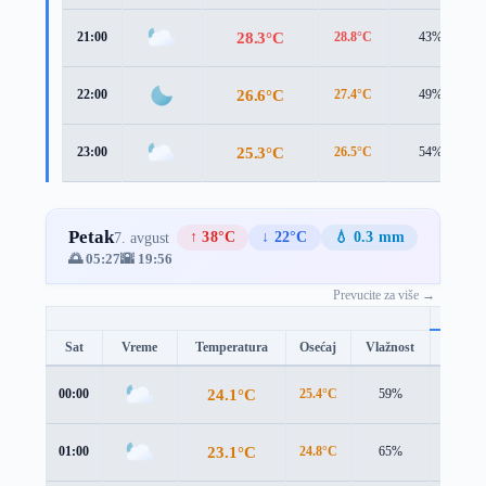
28.3°C
21:00
28.8°C
43%
26.6°C
22:00
27.4°C
49%
25.3°C
23:00
26.5°C
54%
Petak
↑ 38°C
↓ 22°C
💧 0.3 mm
7. avgust
🌅 05:27
🌇 19:56
Prevucite za više →
Sat
Vreme
Temperatura
Osećaj
Vlažnost
Brzina
24.1°C
00:00
25.4°C
59%
1.2 m/s
23.1°C
01:00
24.8°C
65%
0.8 m/s