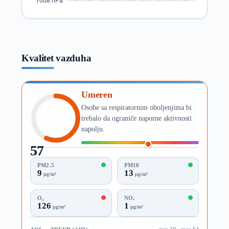
Kvalitet vazduha
Umeren
Osobe sa respiratornim oboljenjima bi
trebalo da ograniče naporne aktivnosti
napolju.
57
AQI
PM2.5
PM10
9
13
µg/m³
µg/m³
O₃
NO₂
126
1
µg/m³
µg/m³