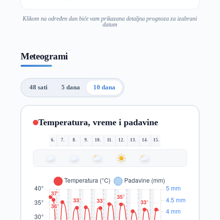
Klikom na određen dan biće vam prikazana detaljna prognoza za izabrani
datum
Meteogrami
48 sati
5 dana
10 dana
Temperatura, vreme i padavine
6.
7.
8.
9.
10.
11.
12.
13.
14.
15.