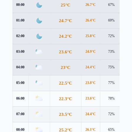
25°C
00:00
26.7°C
67%
2.8
24.7°C
01:00
26.4°C
69%
2.8
24.2°C
02:00
25.8°C
72%
3.2
23.6°C
03:00
24.9°C
73%
3.3
23°C
04:00
24.4°C
75%
3.2
22.5°C
05:00
23.8°C
77%
3.2
22.3°C
06:00
23.6°C
78%
3.3
23.5°C
07:00
24.4°C
72%
3.8
25.2°C
08:00
26.1°C
65%
3.8