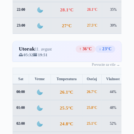
28.1°C
22:00
28.1°C
35%
0.6
27°C
23:00
27.5°C
39%
0.1
Utorak
↑ 36°C
↓ 23°C
11. avgust
🌅 05:32
🌇 19:51
Prevucite za više →
Sat
Vreme
Temperatura
Osećaj
Vlažnost
Br
26.1°C
00:00
26.7°C
44%
0.6
25.5°C
01:00
25.8°C
48%
1.5
24.8°C
02:00
25.1°C
52%
2.1