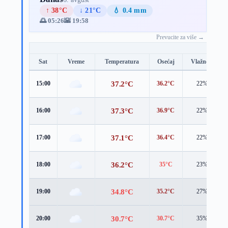
↑ 38°C
↓ 21°C
💧 0.4 mm
🌅 05:26
🌇 19:58
Prevucite za više →
Sat
Vreme
Temperatura
Osećaj
Vlažnost
37.2°C
15:00
36.2°C
22%
37.3°C
16:00
36.9°C
22%
37.1°C
17:00
36.4°C
22%
36.2°C
18:00
35°C
23%
34.8°C
19:00
35.2°C
27%
30.7°C
20:00
30.7°C
35%