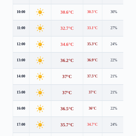
30.6°C
10:00
30.5°C
30%
1.3 
32.7°C
11:00
33.1°C
27%
1.6 
34.6°C
12:00
35.3°C
24%
2.0 
36.2°C
13:00
36.9°C
22%
2.3 
37°C
14:00
37.5°C
21%
2.5 
37°C
15:00
37°C
21%
2.7 
36.5°C
16:00
36°C
22%
2.8 
35.7°C
17:00
34.7°C
24%
2.9 