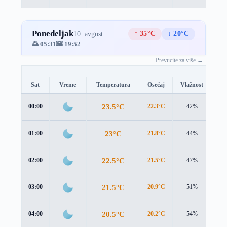
Ponedeljak
↑ 35°C
↓ 20°C
10. avgust
🌅 05:31
🌇 19:52
Prevucite za više →
Sat
Vreme
Temperatura
Osećaj
Vlažnost
Br
23.5°C
00:00
22.3°C
42%
2.1
23°C
01:00
21.8°C
44%
2.2
22.5°C
02:00
21.5°C
47%
2.1
21.5°C
03:00
20.9°C
51%
1.7
20.5°C
04:00
20.2°C
54%
1.0