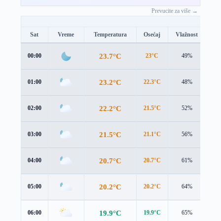
Prevucite za više →
Sat
Vreme
Temperatura
Osećaj
Vlažnost
Br
23.7°C
00:00
23°C
49%
2.8
23.2°C
01:00
22.3°C
48%
2.6
22.2°C
02:00
21.5°C
52%
2.4
21.5°C
03:00
21.1°C
56%
2.0
20.7°C
04:00
20.7°C
61%
1.9
20.2°C
05:00
20.2°C
64%
1.8
19.9°C
06:00
19.9°C
65%
1.8