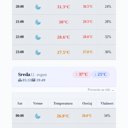
31.3°C
20:00
30.5°C
24%
0.9
30°C
21:00
29.5°C
28%
0.6
28.6°C
22:00
28.6°C
32%
0.4
27.5°C
23:00
27.6°C
36%
0.6
Sreda
↑ 37°C
↓ 25°C
12. avgust
🌅 05:33
🌇 19:49
Prevucite za više →
Sat
Vreme
Temperatura
Osećaj
Vlažnost
Brz
26.9°C
00:00
26.6°C
34%
0.4 