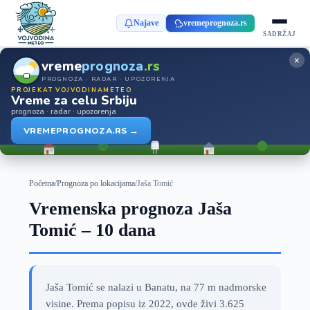
Najave
vremeprognoza.rs
SADRŽAJ
×
vreme
prognoza
.rs
PROGNOZA · RADAR · UPOZORENJA
PROJEKAT VOJVODINAMETEO
Vreme za celu Srbiju
prognoza · radar · upozorenja
VREMEPROGNOZA.RS →
Početna
/
Prognoza po lokacijama
/
Jaša Tomić
Vremenska prognoza Jaša
Tomić – 10 dana
Jaša Tomić se nalazi u Banatu, na 77 m nadmorske
visine. Prema popisu iz 2022, ovde živi 3.625