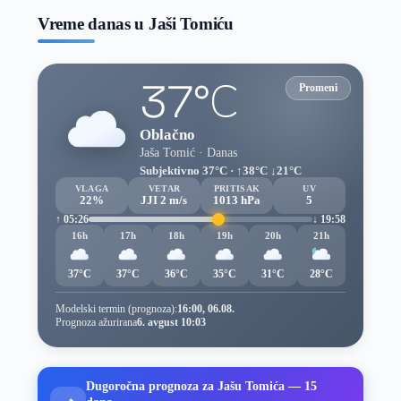
Vreme danas u Jaši Tomiću
37°C
Promeni
Oblačno
Jaša Tomić · Danas
Subjektivno 37°C · ↑38°C ↓21°C
VLAGA
VETAR
PRITISAK
UV
22%
JJI 2 m/s
1013 hPa
5
↑ 05:26
↓ 19:58
16h
17h
18h
19h
20h
21h
37°C
37°C
36°C
35°C
31°C
28°C
Modelski termin (prognoza):
16:00, 06.08.
Prognoza ažurirana
6. avgust 10:03
Dugoročna prognoza za Jašu Tomića — 15