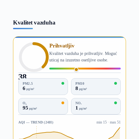
Kvalitet vazduha
Prihvatljiv
Kvalitet vazduha je prihvatljiv. Moguć
uticaj na izuzetno osetljive osobe.
38
AQI
PM2.5
PM10
6
8
µg/m³
µg/m³
O₃
NO₂
95
1
µg/m³
µg/m³
AQI — TREND (24H)
min 15 · max 51