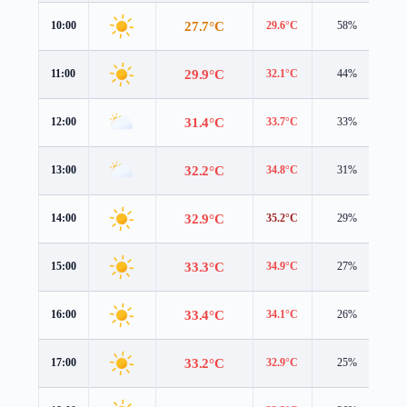
27.7°C
10:00
29.6°C
58%
2.
29.9°C
11:00
32.1°C
44%
2.
31.4°C
12:00
33.7°C
33%
1.
32.2°C
13:00
34.8°C
31%
0.
32.9°C
14:00
35.2°C
29%
0.
33.3°C
15:00
34.9°C
27%
0.
33.4°C
16:00
34.1°C
26%
0.
33.2°C
17:00
32.9°C
25%
0.