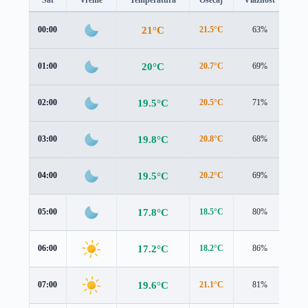
Sat
Vreme
Temperatura
Osećaj
Vlažnost
Br
21°C
00:00
21.5°C
63%
1.2
20°C
01:00
20.7°C
69%
1.1
19.5°C
02:00
20.5°C
71%
0.7
19.8°C
03:00
20.8°C
68%
0.3
19.5°C
04:00
20.2°C
69%
0.8
17.8°C
05:00
18.5°C
80%
1.2
17.2°C
06:00
18.2°C
86%
1.2
19.6°C
07:00
21.1°C
81%
1.1