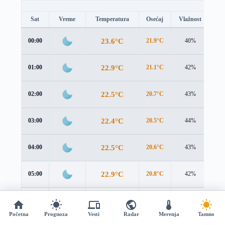
Sat
Vreme
Temperatura
Osećaj
Vlažnost
Br
23.6°C
00:00
21.9°C
40%
2.8
22.9°C
01:00
21.1°C
42%
2.9
22.5°C
02:00
20.7°C
43%
3.1
22.4°C
03:00
20.5°C
44%
3.2
22.5°C
04:00
20.6°C
43%
3.4
22.9°C
05:00
20.8°C
42%
3.6
23.4°C
06:00
21.2°C
40%
3.8
Početna
Prognoza
Vesti
Radar
Merenja
Tamno