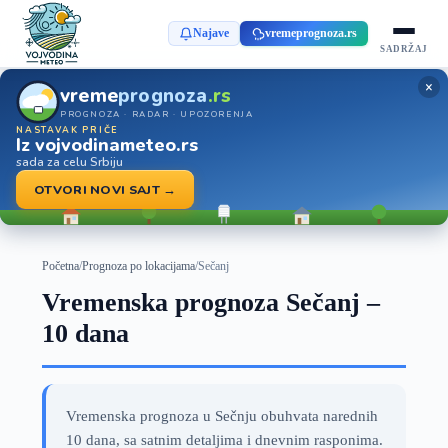
Najave
vremeprognoza.rs
SADRŽAJ
×
vreme
prognoza
.rs
PROGNOZA · RADAR · UPOZORENJA
NASTAVAK PRIČE
Iz vojvodinameteo.rs
sada za celu Srbiju
OTVORI NOVI SAJT →
Početna
/
Prognoza po lokacijama
/
Sečanj
Vremenska prognoza Sečanj –
10 dana
Vremenska prognoza u Sečnju obuhvata narednih
10 dana, sa satnim detaljima i dnevnim rasponima.