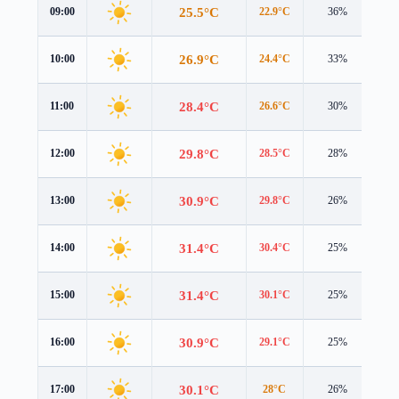
25.5°C
09:00
22.9°C
36%
4.9
26.9°C
10:00
24.4°C
33%
4.8
28.4°C
11:00
26.6°C
30%
4.7
29.8°C
12:00
28.5°C
28%
4.5
30.9°C
13:00
29.8°C
26%
4.4
31.4°C
14:00
30.4°C
25%
4.2
31.4°C
15:00
30.1°C
25%
3.9
30.9°C
16:00
29.1°C
25%
3.7
30.1°C
17:00
28°C
26%
3.3