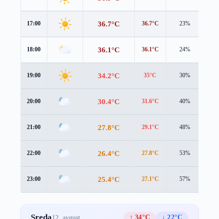
36.7°C
17:00
36.7°C
23%
1.2
36.1°C
18:00
36.1°C
24%
1.3
34.2°C
19:00
35°C
30%
1.1
30.4°C
20:00
31.6°C
40%
1.1
27.8°C
21:00
29.1°C
48%
1.1
26.4°C
22:00
27.8°C
53%
1.1
25.4°C
23:00
27.1°C
57%
0.9
Sreda
↑ 34°C
↓ 22°C
12. avgust