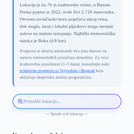
Lokacija je na 76 m nadmorske visine, u Banatu.
Prema popisu iz 2022, ovde živi 2.718 stanovnika.
Otvoren ravničarski teren pojačava uticaj vetra,
dok magla, mraz i lokalni pljuskovi mogu menjati
uslove na malom rastojanju. Najbliža meteorološka
stanica je Boka (4.8 km).
Prognoza se ažurira automatski dva puta dnevno na
osnovu meteoroloških proračuna atmosfere. Za veću
kratkoročnu pouzdanost (1–3 dana), konsultujte našu
trodnevnu prognozu za Vojvodinu i Beograd
koja
uključuje ekspertsku analizu prognostičara.
Pretražite
lokaciju
vremenske
— Spisak svih lokacija —
prognoze