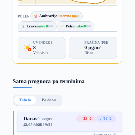
Ambrozija
umereno
POLEN
Trave
nisko
Pelin
nisko
UV INDEKS
PRAŠINA (PM)
8
0 µg/m³
Vrlo visok
Nisko
Satna prognoza po terminima
Tabela
Po danu
Danas
↑ 32°C
↓ 17°C
9. avgust
🌅 05:30
🌇 19:54
Prevucite za više →