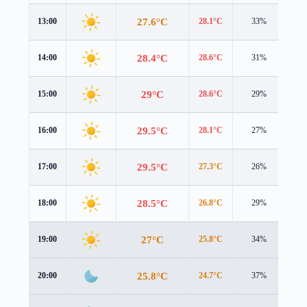
27.6°C
13:00
28.1°C
33%
2.6
28.4°C
14:00
28.6°C
31%
2.7
29°C
15:00
28.6°C
29%
2.9
29.5°C
16:00
28.1°C
27%
3.1
29.5°C
17:00
27.3°C
26%
3.1
28.5°C
18:00
26.8°C
29%
2.7
27°C
19:00
25.8°C
34%
2.1
25.8°C
20:00
24.7°C
37%
2.0