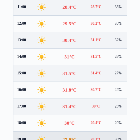
28.4°C
11:00
28.7°C
38%
2.7
29.5°C
12:00
30.2°C
35%
2.9
30.4°C
13:00
31.1°C
32%
2.8
31°C
14:00
31.5°C
29%
2.5
31.5°C
15:00
31.4°C
27%
2.4
31.8°C
16:00
30.7°C
25%
2.4
31.4°C
17:00
30°C
25%
2.1
30°C
18:00
29.4°C
29%
1.0
27.9°C
19:00
28.1°C
36%
0.4