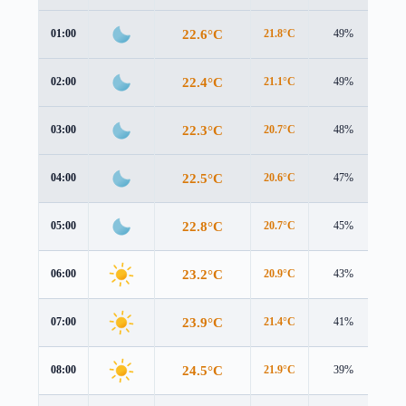
22.6°C
01:00
21.8°C
49%
2.4
22.4°C
02:00
21.1°C
49%
3.0
22.3°C
03:00
20.7°C
48%
3.4
22.5°C
04:00
20.6°C
47%
3.8
22.8°C
05:00
20.7°C
45%
4.2
23.2°C
06:00
20.9°C
43%
4.5
23.9°C
07:00
21.4°C
41%
4.7
24.5°C
08:00
21.9°C
39%
4.8