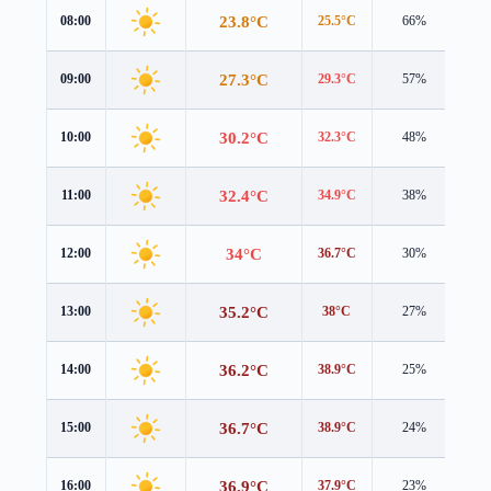
23.8°C
08:00
25.5°C
66%
1.4
27.3°C
09:00
29.3°C
57%
1.6
30.2°C
10:00
32.3°C
48%
1.8
32.4°C
11:00
34.9°C
38%
1.4
34°C
12:00
36.7°C
30%
0.6
35.2°C
13:00
38°C
27%
0.5
36.2°C
14:00
38.9°C
25%
0.2
36.7°C
15:00
38.9°C
24%
0.2
36.9°C
16:00
37.9°C
23%
0.6