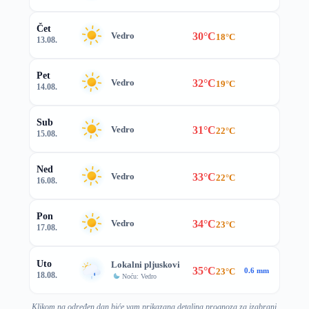
Čet
30°C
Vedro
18°C
13.08.
Pet
32°C
Vedro
19°C
14.08.
Sub
31°C
Vedro
22°C
15.08.
Ned
33°C
Vedro
22°C
16.08.
Pon
34°C
Vedro
23°C
17.08.
Uto
Lokalni pljuskovi
35°C
23°C
0.6 mm
18.08.
Noću: Vedro
Klikom na određen dan biće vam prikazana detaljna prognoza za izabrani