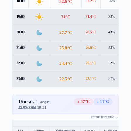
32.6°C
18:00
32.2°C
26%
1.
31°C
19:00
31.4°C
33%
1.
27.7°C
20:00
28.5°C
43%
1.
25.8°C
21:00
26.6°C
48%
0.
24.4°C
22:00
25.1°C
52%
1.
22.5°C
23:00
23.1°C
57%
1.
Utorak
↑ 37°C
↓ 17°C
11. avgust
🌅 05:33
🌇 19:51
Prevucite za više →