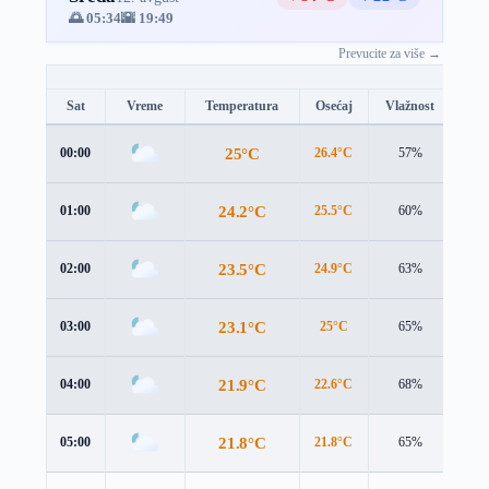
🌅 05:34
🌇 19:49
Prevucite za više →
Sat
Vreme
Temperatura
Osećaj
Vlažnost
Brz
25°C
00:00
26.4°C
57%
1.2
24.2°C
01:00
25.5°C
60%
1.3
23.5°C
02:00
24.9°C
63%
1.1
23.1°C
03:00
25°C
65%
0.4
21.9°C
04:00
22.6°C
68%
2.2
21.8°C
05:00
21.8°C
65%
3.1