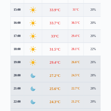
33.9°C
15:00
31°C
20%
6.1
33.7°C
16:00
30.5°C
20%
5.7
33°C
17:00
29.4°C
20%
5.4
31.5°C
18:00
28.1°C
22%
5.0
29.4°C
19:00
26.6°C
26%
4.2
27.2°C
20:00
24.5°C
28%
3.7
25.6°C
21:00
22.7°C
28%
3.5
24.3°C
22:00
21.2°C
29%
3.7