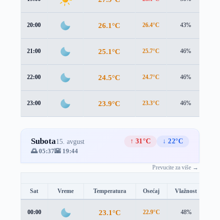
26.1°C
20:00
26.4°C
43%
1.2
25.1°C
21:00
25.7°C
46%
0.5
24.5°C
22:00
24.7°C
46%
0.8
23.9°C
23:00
23.3°C
46%
2.0
Subota
↑ 31°C
↓ 22°C
15. avgust
🌅 05:37
🌇 19:44
Prevucite za više →
Sat
Vreme
Temperatura
Osećaj
Vlažnost
Br
23.1°C
00:00
22.9°C
48%
1.5