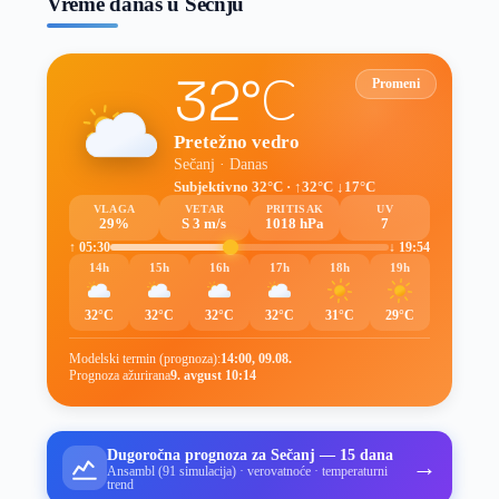
Vreme danas u Sečnju
32°C
Promeni
Pretežno vedro
Sečanj · Danas
Subjektivno 32°C · ↑32°C ↓17°C
VLAGA
VETAR
PRITISAK
UV
29%
S 3 m/s
1018 hPa
7
↑ 05:30
↓ 19:54
14h
15h
16h
17h
18h
19h
32°C
32°C
32°C
32°C
31°C
29°C
Modelski termin (prognoza):
14:00, 09.08.
Prognoza ažurirana
9. avgust 10:14
Dugoročna prognoza za Sečanj — 15 dana
→
Ansambl (91 simulacija) · verovatnoće · temperaturni
trend