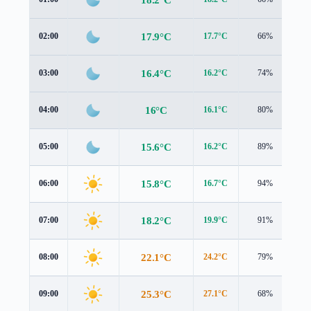
17.9°C
02:00
17.7°C
66%
1.
16.4°C
03:00
16.2°C
74%
1.
16°C
04:00
16.1°C
80%
1.
15.6°C
05:00
16.2°C
89%
1.
15.8°C
06:00
16.7°C
94%
1.
18.2°C
07:00
19.9°C
91%
1.
22.1°C
08:00
24.2°C
79%
1.
25.3°C
09:00
27.1°C
68%
2.