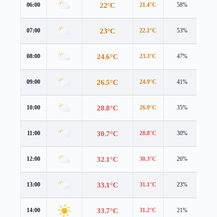
22°C
06:00
21.4°C
58%
3.1
23°C
07:00
22.1°C
53%
3.4
24.6°C
08:00
23.3°C
47%
4.1
26.5°C
09:00
24.9°C
41%
4.4
28.8°C
10:00
26.9°C
35%
4.7
30.7°C
11:00
28.8°C
30%
5.1
32.1°C
12:00
30.3°C
26%
5.6
33.1°C
13:00
31.1°C
23%
6.1
33.7°C
14:00
31.2°C
21%
6.3