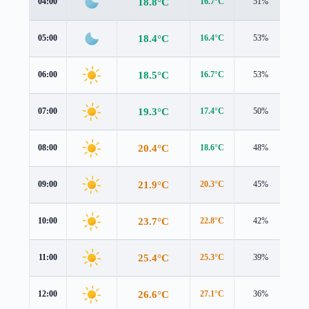
18.8°C
04:00
16.7°C
51%
3.3
18.4°C
05:00
16.4°C
53%
3.0
18.5°C
06:00
16.7°C
53%
2.9
19.3°C
07:00
17.4°C
50%
2.9
20.4°C
08:00
18.6°C
48%
2.8
21.9°C
09:00
20.3°C
45%
2.6
23.7°C
10:00
22.8°C
42%
2.4
25.4°C
11:00
25.3°C
39%
2.4
26.6°C
12:00
27.1°C
36%
2.4