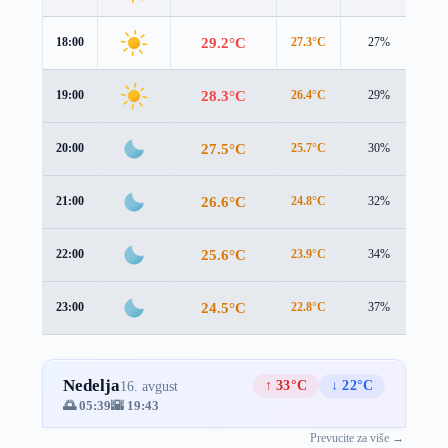
29.2°C
18:00
27.3°C
27%
3.0
28.3°C
19:00
26.4°C
29%
2.8
27.5°C
20:00
25.7°C
30%
2.6
26.6°C
21:00
24.8°C
32%
2.6
25.6°C
22:00
23.9°C
34%
2.6
24.5°C
23:00
22.8°C
37%
2.7
Nedelja
↑ 33°C
↓ 22°C
16. avgust
🌅 05:39
🌇 19:43
Prevucite za više →