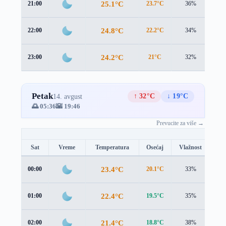
25.1°C
21:00
23.7°C
36%
2.4
24.8°C
22:00
22.2°C
34%
3.7
24.2°C
23:00
21°C
32%
4.6
Petak
↑ 32°C
↓ 19°C
14. avgust
🌅 05:36
🌇 19:46
Prevucite za više →
Sat
Vreme
Temperatura
Osećaj
Vlažnost
Br
23.4°C
00:00
20.1°C
33%
4.4
22.4°C
01:00
19.5°C
35%
3.7
21.4°C
02:00
18.8°C
38%
3.1