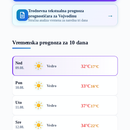
Trodnevna tekstualna prognoza
→
prognostičara za Vojvodinu
Stručna analiza vremena za naredna tri dana
Vremenska prognoza za 10 dana
Ned
32°C
Vedro
17°C
09.08.
Pon
33°C
Vedro
16°C
10.08.
Uto
37°C
Vedro
17°C
11.08.
Sre
34°C
Vedro
22°C
12.08.