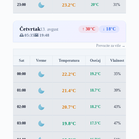
23.2°C
23:00
20°C
31%
3.8
Četvrtak
↑ 30°C
↓ 18°C
13. avgust
🌅 05:35
🌇 19:48
Prevucite za više →
Sat
Vreme
Temperatura
Osećaj
Vlažnost
Br
22.2°C
00:00
19.2°C
35%
3.7
21.4°C
01:00
18.7°C
39%
3.7
20.7°C
02:00
18.2°C
43%
3.6
19.8°C
03:00
17.5°C
47%
3.5