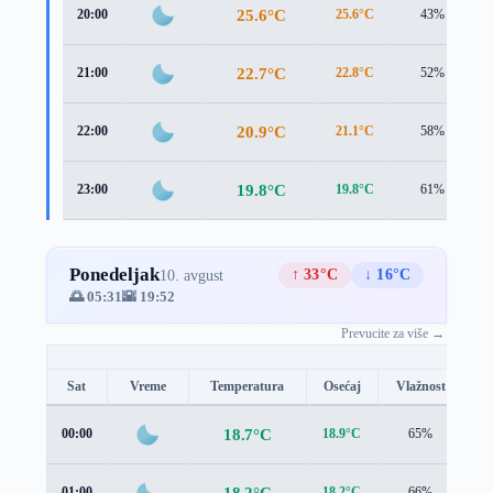
25.6°C
20:00
25.6°C
43%
22.7°C
21:00
22.8°C
52%
20.9°C
22:00
21.1°C
58%
19.8°C
23:00
19.8°C
61%
Ponedeljak
↑ 33°C
↓ 16°C
10. avgust
🌅 05:31
🌇 19:52
Prevucite za više →
Sat
Vreme
Temperatura
Osećaj
Vlažnost
B
18.7°C
00:00
18.9°C
65%
0.
18.2°C
01:00
18.2°C
66%
1.