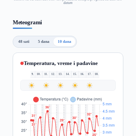
datum
Meteogrami
48 sati
5 dana
10 dana
Temperatura, vreme i padavine
9.
10.
11.
12.
13.
14.
15.
16.
17.
18.