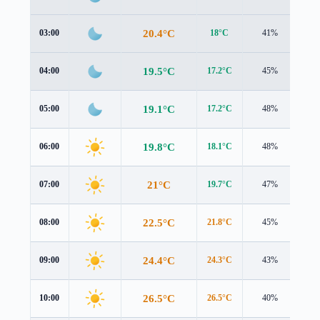
20.4°C
03:00
18°C
41%
2.9
19.5°C
04:00
17.2°C
45%
2.8
19.1°C
05:00
17.2°C
48%
2.7
19.8°C
06:00
18.1°C
48%
2.3
21°C
07:00
19.7°C
47%
1.8
22.5°C
08:00
21.8°C
45%
1.2
24.4°C
09:00
24.3°C
43%
0.5
26.5°C
10:00
26.5°C
40%
1.7