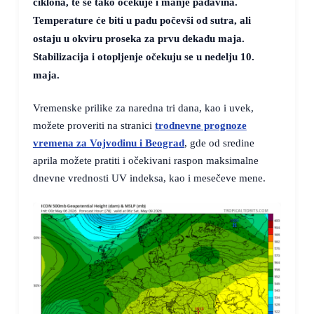
ciklona, te se tako očekuje i manje padavina.
Temperature će biti u padu počevši od sutra, ali
ostaju u okviru proseka za prvu dekadu maja.
Stabilizacija i otopljenje očekuju se u nedelju 10.
maja.
Vremenske prilike za naredna tri dana, kao i uvek,
možete proveriti na stranici
trodnevne prognoze
vremena za Vojvodinu i Beograd
, gde od sredine
aprila možete pratiti i očekivani raspon maksimalne
dnevne vrednosti UV indeksa, kao i mesečeve mene.