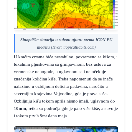
Sinoptička situacija u subotu ujutru prema ICON EU
modelu
(Izvor: tropicaltidbits.com)
U kraćim crtama biće nestabilno, povremeno sa kišom, i
lokalnim pljuskovima sa grmljavinom, bez uslova za
vremenske nepogode, a uglavnom se i ne očekuje
značanija količina kiše. Treba napomenuti da se inače
nalazimo u ozbiljnom deficitu padavina, naročito u
severnijim krajevima Vojvodine, gde je prava suša.
Ozbiljniju kišu tokom aprila nismo imali, uglavnom do
10mm
, retka su područja gde je palo više kiše, a suvo je
i tokom prvih šest dana maja.