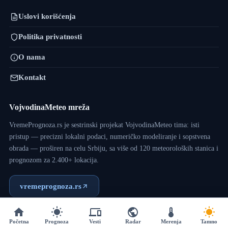
Uslovi korišćenja
Politika privatnosti
O nama
Kontakt
VojvodinaMeteo mreža
VremePrognoza.rs je sestrinski projekat VojvodinaMeteo tima: isti
pristup — precizni lokalni podaci, numeričko modeliranje i sopstvena
obrada — proširen na celu Srbiju, sa više od 120 meteoroloških stanica i
prognozom za 2.400+ lokacija.
vremeprognoza.rs
Početna
Prognoza
Vesti
Radar
Merenja
Tamno