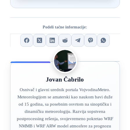
Podeli tačne informacije:
Jovan Čabrilo
Osnivač i glavni urednik portala VojvodinaMeteo.
Meteorologijom se amaterski kao naukom bavi duže
od 15 godina, sa posebnim osvrtom na sinoptičku i
dinamičku meteorologiju. Razvija sopstvena
postprocessing rešenja, svojevremeno pokretao WRF
NMMB i WRF ARW model atmosfere za prognozu