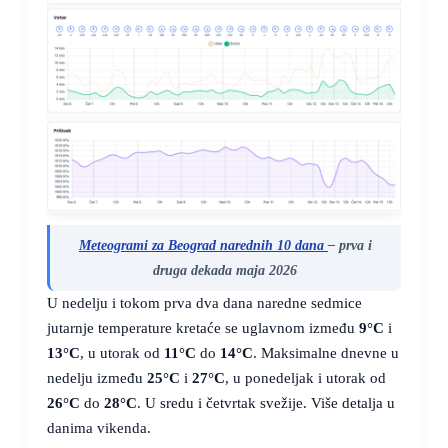
Meteogrami za Beograd narednih 10 dana
– prva i
druga dekada maja 2026
U nedelju i tokom prva dva dana naredne sedmice
jutarnje temperature kretaće se uglavnom između
9°C
i
13°C
, u utorak od
11°C
do
14°C
. Maksimalne dnevne u
nedelju između
25°C
i
27°C
, u ponedeljak i utorak od
26°C
do
28°C
. U sredu i četvrtak svežije. Više detalja u
danima vikenda.