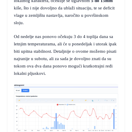
lokalnog karaktera, očekuje se uglavnom
5 do 15mm
kiše, što i nije dovoljno da ublaži situaciju, te se deficit
vlage u zemljištu nastavlja, naročito u površinskom
sloju.
Od nedelje nas ponovo očekuju 3 do 4 toplija dana sa
letnjim temperaturama, ali će u ponedeljak i utorak ipak
biti upitna stabilnost. Detaljnije o ovome možemo pisati
najranije u subotu, ali za sada je dovoljno znati da su
tokom ova dva dana ponovo mogući kratkotrajni ređi
lokalni pljuskovi.