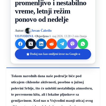
promenljivo i nestabilno
vreme, letnji režim
ponovo od nedelje
Autor:
Jovan Čabrilo
·
·
VOJVODINA
Objavljeno
6. maj 2026, 13:28
2 min čitanja
Dodaj nas kao omiljeni izvor na Google-u
Tokom narednih dana naše područje biće pod
uticajem ciklonske aktivnosti, posebno u južnoj
polovini Srbije, što će uslobiti nestabilniju atmosferu,
te povremenu kišu, ali i lokalne pljuskove sa
grmljavinom. Kod nas u Vojvodini manji uticaj ovog