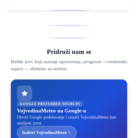
Pridruži nam se
Budite prvi koji saznaje upozorenja, prognoze i vremenske
najave — direktno na telefon.
GOOGLE PREFERRED SOURCES
VojvodinaMeteo na Google-u
Otvori Google podešavanje i označi VojvodinaMeteo kao
omiljeni izvor.
Izaberi VojvodinaMeteo