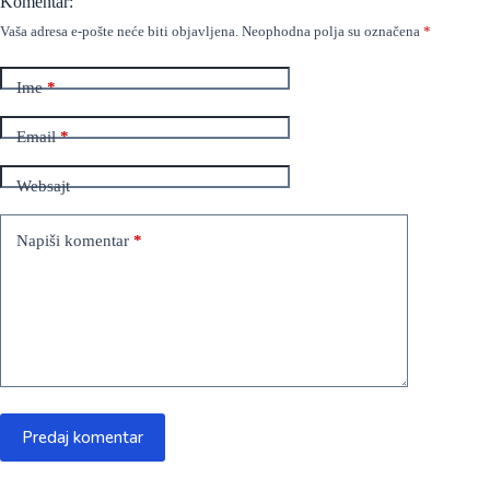
Komentar:
Vaša adresa e-pošte neće biti objavljena.
Neophodna polja su označena
*
Ime
*
Email
*
Websajt
Napiši komentar
*
Predaj komentar