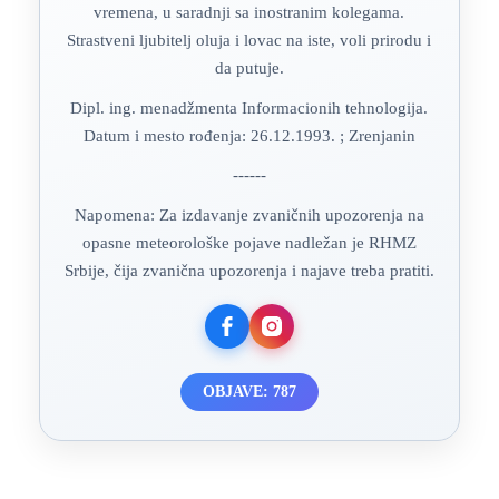
vremena, u saradnji sa inostranim kolegama.
Strastveni ljubitelj oluja i lovac na iste, voli prirodu i
da putuje.
Dipl. ing. menadžmenta Informacionih tehnologija.
Datum i mesto rođenja: 26.12.1993. ; Zrenjanin
------
Napomena: Za izdavanje zvaničnih upozorenja na
opasne meteorološke pojave nadležan je RHMZ
Srbije, čija zvanična upozorenja i najave treba pratiti.
OBJAVE: 787