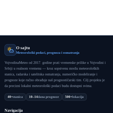
O sajtu
Meteorološki podaci, prognoza i osmatranja
VojvodinaMeteo od 2017. godine prati vremenske prilike u Vojvodini i
Srbiji u realnom vremenu — kroz sopstvenu mrežu meteoroloških
stanica, radarska i satelitska osmatranja, numeričko modeliranje i
prognoze koje ručno obrađuje naš prognostičarski tim. Cilj projekta je
da precizni lokalni meteorološki podaci budu dostupni svima.
40+
stanica
10–14
dana prognoze
500+
lokacija
Navigacija