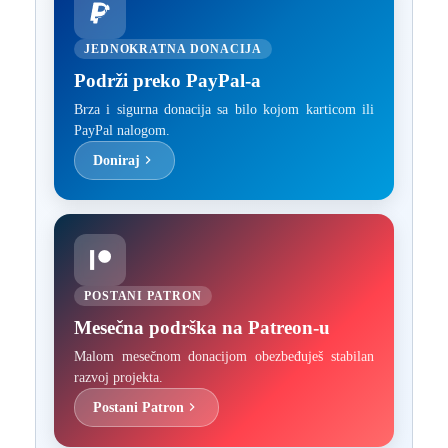
JEDNOKRATNA DONACIJA
Podrži preko PayPal-a
Brza i sigurna donacija sa bilo kojom karticom ili
PayPal nalogom.
Doniraj
POSTANI PATRON
Mesečna podrška na Patreon-u
Malom mesečnom donacijom obezbeđuješ stabilan
razvoj projekta.
Postani Patron