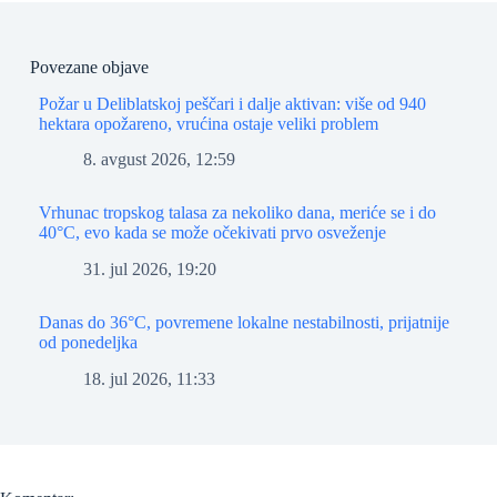
Povezane objave
Požar u Deliblatskoj peščari i dalje aktivan: više od 940
hektara opožareno, vrućina ostaje veliki problem
8. avgust 2026, 12:59
Vrhunac tropskog talasa za nekoliko dana, meriće se i do
40°C, evo kada se može očekivati prvo osveženje
31. jul 2026, 19:20
Danas do 36°C, povremene lokalne nestabilnosti, prijatnije
od ponedeljka
18. jul 2026, 11:33