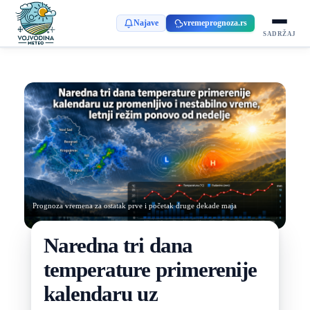
Najave
vremeprognoza.rs
SADRŽAJ
Prognoza vremena za ostatak prve i početak druge dekade maja
Naredna tri dana
temperature primerenije
kalendaru uz