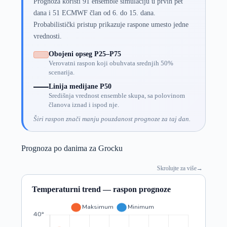
Prognoza koristi 91 ensemble simulaciju u prvih pet
dana i 51 ECMWF član od 6. do 15. dana.
Probabilistički pristup prikazuje raspone umesto jedne
vrednosti.
Obojeni opseg P25–P75
Verovatni raspon koji obuhvata srednjih 50%
scenarija.
Linija medijane P50
Središnja vrednost ensemble skupa, sa polovinom
članova iznad i ispod nje.
Širi raspon znači manju pouzdanost prognoze za taj dan.
Prognoza po danima za Grocku
Skrolujte za više
→
Temperaturni trend — raspon prognoze