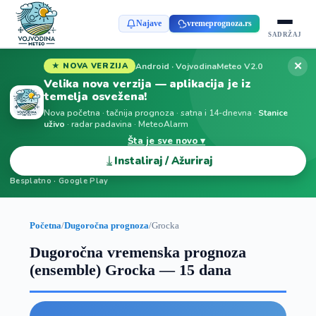
Najave
vremeprognoza.rs
SADRŽAJ
✕
Android · VojvodinaMeteo V2.0
★ NOVA VERZIJA
Velika nova verzija — aplikacija je iz
temelja osvežena!
Nova početna · tačnija prognoza · satna i 14-dnevna ·
Stanice
uživo
· radar padavina · MeteoAlarm
Šta je sve novo ▾
⤓
Instaliraj / Ažuriraj
Besplatno · Google Play
Početna
/
Dugoročna prognoza
/
Grocka
Dugoročna vremenska prognoza
(ensemble) Grocka — 15 dana