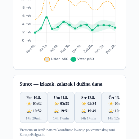
Sunce — izlazak, zalazak i dužina dana
Pon 10.8.
Uto 11.8.
Sre 12.8.
Čet 13.8.
P
05:32
05:33
05:34
05:36
19:52
19:51
19:49
19:48
14h 20min
14h 17min
14h 14min
14h 12min
14
Vremena su izračunata za koordinate lokacije po vremenskoj zoni
Europe/Belgrade.