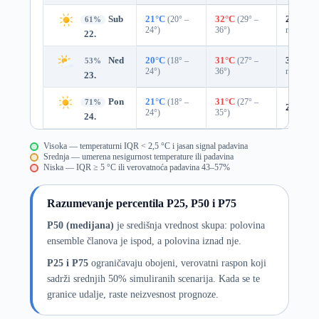
Sub
21°C
(20° –
32°C
(29° –
27%
0.0
61%
24°)
36°)
mm)
22.
Ned
20°C
(18° –
31°C
(27° –
39%
0.0
53%
24°)
36°)
mm)
23.
Pon
21°C
(18° –
31°C
(27° –
71%
24%
0.
24°)
35°)
24.
Visoka — temperaturni IQR < 2,5 °C i jasan signal padavina
Srednja — umerena nesigurnost temperature ili padavina
Niska — IQR ≥ 5 °C ili verovatnoća padavina 43–57%
Razumevanje percentila P25, P50 i P75
P50 (medijana)
je središnja vrednost skupa: polovina
ensemble članova je ispod, a polovina iznad nje.
P25 i P75
ograničavaju obojeni, verovatni raspon koji
sadrži srednjih 50% simuliranih scenarija. Kada se te
granice udalje, raste neizvesnost prognoze.