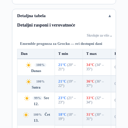
Detaljna tabela
Detaljni rasponi i verovatnoće
Skrolujte za više
→
Ensemble prognoza za Grocku — svi dostupni dani
Dan
T min
T max
Padavin
21°C
(20° –
34°C
(34° –
100%
0%
21°)
35°)
Danas
21°C
(19° –
36°C
(36° –
100%
0%
22°)
37°)
Sutra
Sre
23°C
(21° –
33°C
(32° –
99%
0%
23°)
34°)
12.
Čet
18°C
(18° –
31°C
(30° –
100%
0%
19°)
31°)
13.