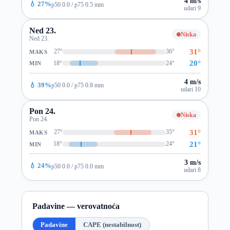
4 m/s
💧 27%
p50 0.0 / p75 0.5 mm
udari 9
Ned 23.
Niska
Ned 23.
31°
27°
36°
MAKS
20°
18°
24°
MIN
4 m/s
💧 39%
p50 0.0 / p75 0.8 mm
udari 10
Pon 24.
Niska
Pon 24.
31°
27°
35°
MAKS
21°
18°
24°
MIN
3 m/s
💧 24%
p50 0.0 / p75 0.0 mm
udari 8
Padavine — verovatnoća
Padavine
CAPE (nestabilnost)