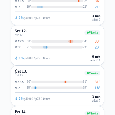
36°
36°
37°
MAKS
21°
19°
22°
MIN
3 m/s
💧 0%
p50 0.0 / p75 0.0 mm
udari 7
Sre 12.
Visoka
Sre 12.
33°
32°
34°
MAKS
23°
21°
23°
MIN
6 m/s
💧 0%
p50 0.0 / p75 0.0 mm
udari 11
Čet 13.
Visoka
Čet 13.
31°
30°
31°
MAKS
18°
18°
19°
MIN
3 m/s
💧 0%
p50 0.0 / p75 0.0 mm
udari 7
Pet 14.
Visoka