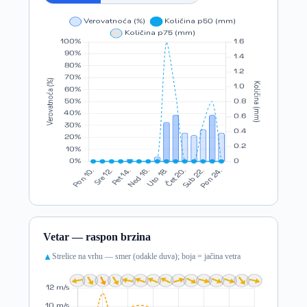
Vetar — raspon brzina
Strelice na vrhu — smer (odakle duva); boja = jačina vetra
▲