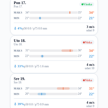
Pon 17.
Visoka
Pon 17.
34°
34°
35°
MAKS
21°
21°
22°
MIN
3 m/s
💧 4%
p50 0.0 / p75 0.0 mm
udari 9
Uto 18.
Niska
Uto 18.
34°
31°
36°
MAKS
22°
22°
23°
MIN
4 m/s
💧 33%
p50 0.0 / p75 1.6 mm
udari 10
Sre 19.
Niska
Sre 19.
31°
29°
34°
MAKS
22°
20°
24°
MIN
4 m/s
💧 39%
p50 0.0 / p75 0.9 mm
udari 9