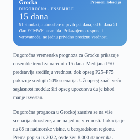
Grocka
Promeni lokaciju
DUGOROČNA · ENSEMBLE
15 dana
91 simulacija atmosfere u prvih pet dana; od 6. dana 51
član ECMWF ansambla. Prikazujemo raspone i
verovatnoće, ne jednu prividno preciznu vrednost.
Dugoročna vremenska prognoza za Grocku prikazuje
ensemble trend za narednih 15 dana. Medijana P50
predstavlja središnju vrednost, dok opseg P25–P75
pokazuje srednjih 50% scenarija. Uži opseg znači veću
saglasnost modela; širi opseg upozorava da je ishod
manje izvestan.
Dugoročna prognoza u Grockoj zasniva se na više
scenarija atmosfere, a ne na jednoj vrednosti. Lokacija je
na 85 m nadmorske visine, u beogradskom regionu.
Prema popisu iz 2022, ovde živi 8.000 stanovnika.