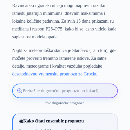
Ravničarski i gradski uticaji mogu napraviti razliku
između jutarnjih minimuma, dnevnih maksimuma i
lokalne količine padavina. Za svih 15 dana prikazani su
medijana i raspon P25–P75, kako bi se jasno videlo kada
saglasnost modela opada.
Najbliža meteorološka stanica je Starčevo (13.5 km), gde
možete proveriti trenutno izmerene uslove. Za satne
detalje, meteograme i kvalitet vazduha pogledajte
desetodnevnu vremensku prognozu za Grocku
.
Pretražite
lokaciju
vremenske
— Sve dugoročne prognoze —
prognoze
Kako čitati ensemble prognozu
◉