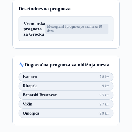
Desetodnevna prognoza
Vremenska
Meteogrami i prognoza po satima za 10
prognoza
dana
za Grocku
Dugoročna prognoza za obližnja mesta
Ivanovo
7.8 km
Ritopek
9 km
Banatski Brestovac
9.5 km
Vrčin
9.7 km
Omoljica
9.9 km