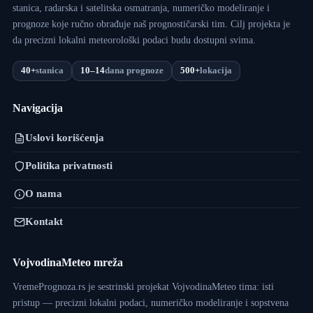
stanica, radarska i satelitska osmatranja, numeričko modeliranje i
prognoze koje ručno obrađuje naš prognostičarski tim. Cilj projekta je
da precizni lokalni meteorološki podaci budu dostupni svima.
40+
stanica
10–14
dana prognoze
500+
lokacija
Navigacija
Uslovi korišćenja
Politika privatnosti
O nama
Kontakt
VojvodinaMeteo mreža
VremePrognoza.rs je sestrinski projekat VojvodinaMeteo tima: isti
pristup — precizni lokalni podaci, numeričko modeliranje i sopstvena