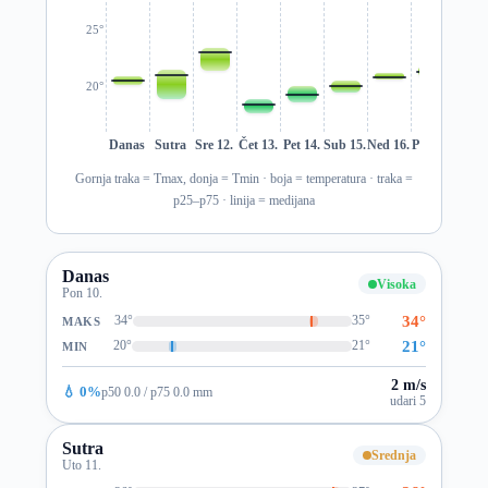
25°
20°
Danas
Sutra
Sre 12.
Čet 13.
Pet 14.
Sub 15.
Ned 16.
Pon 17.
Uto 1
Gornja traka = Tmax, donja = Tmin · boja = temperatura · traka =
p25–p75 · linija = medijana
Danas
Visoka
Pon 10.
34°
34°
35°
MAKS
21°
20°
21°
MIN
2 m/s
💧 0%
p50 0.0 / p75 0.0 mm
udari 5
Sutra
Srednja
Uto 11.