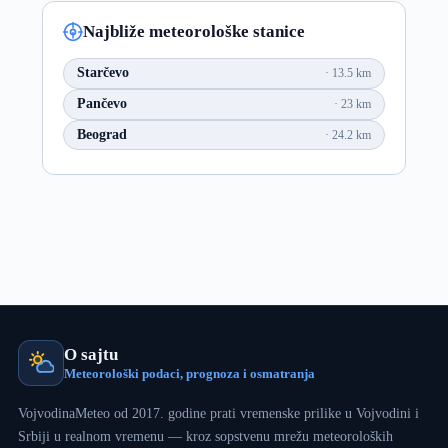
Najbliže meteorološke stanice
Starčevo
13.5 km
Pančevo
23 km
Beograd
24.2 km
O sajtu
Meteorološki podaci, prognoza i osmatranja
VojvodinaMeteo od 2017. godine prati vremenske prilike u Vojvodini i
Srbiji u realnom vremenu — kroz sopstvenu mrežu meteoroloških