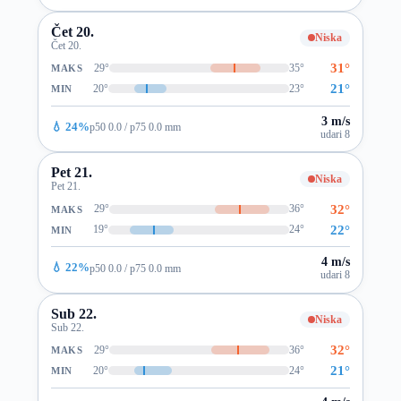
Čet 20.
Niska
Čet 20.
31°
29°
35°
MAKS
21°
20°
23°
MIN
3 m/s
💧 24%
p50 0.0 / p75 0.0 mm
udari 8
Pet 21.
Niska
Pet 21.
32°
29°
36°
MAKS
22°
19°
24°
MIN
4 m/s
💧 22%
p50 0.0 / p75 0.0 mm
udari 8
Sub 22.
Niska
Sub 22.
32°
29°
36°
MAKS
21°
20°
24°
MIN