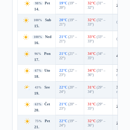
Pet
19°C
(19° –
32°C
(31° –
98%
2%
0.0
20°)
32°)
14.
Sub
20°C
(19° –
32°C
(32° –
100%
0%
21°)
33°)
15.
Ned
21°C
(21° –
33°C
(33° –
100%
0%
21°)
33°)
16.
Pon
21°C
(21° –
34°C
(34° –
96%
4%
0.0
22°)
35°)
17.
Uto
22°C
(22° –
34°C
(31° –
33%
0.0
67%
23°)
36°)
mm)
18.
Sre
22°C
(20° –
31°C
(29° –
39%
0.0
43%
24°)
34°)
mm)
19.
Čet
21°C
(20° –
31°C
(29° –
63%
24%
0.
23°)
35°)
20.
Pet
22°C
(19° –
32°C
(29° –
75%
22%
0.
24°)
36°)
21.