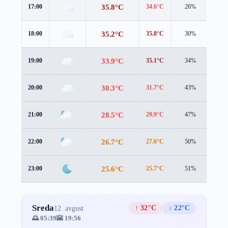
35.8°C
17:00
34.6°C
26%
4.4 
35.2°C
18:00
35.8°C
30%
2.0 
33.9°C
19:00
35.1°C
34%
1.4 
30.3°C
20:00
31.7°C
43%
1.4 
28.5°C
21:00
29.9°C
47%
1.4 
26.7°C
22:00
27.6°C
50%
1.9 
25.6°C
23:00
25.7°C
51%
2.6 
Sreda
↑ 32°C
↓ 22°C
12. avgust
🌅 05:39
🌇 19:56