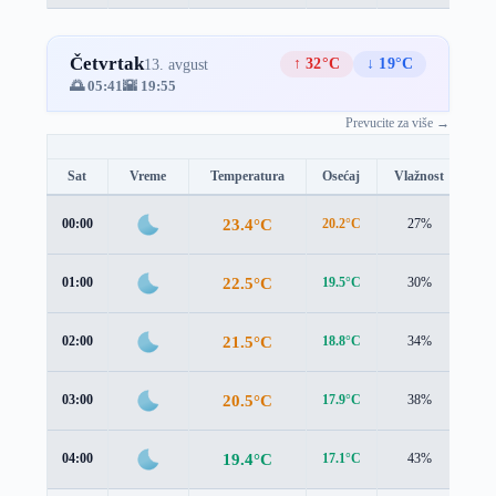
Četvrtak
↑ 32°C
↓ 19°C
13. avgust
🌅 05:41
🌇 19:55
Prevucite za više →
Sat
Vreme
Temperatura
Osećaj
Vlažnost
Br
23.4°C
00:00
20.2°C
27%
3.2
22.5°C
01:00
19.5°C
30%
3.1
21.5°C
02:00
18.8°C
34%
2.9
20.5°C
03:00
17.9°C
38%
2.8
19.4°C
04:00
17.1°C
43%
2.7