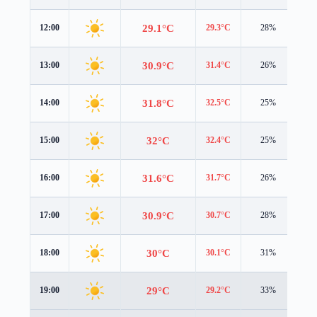
29.1°C
12:00
29.3°C
28%
2.1
30.9°C
13:00
31.4°C
26%
1.9
31.8°C
14:00
32.5°C
25%
1.7
32°C
15:00
32.4°C
25%
1.4
31.6°C
16:00
31.7°C
26%
1.1
30.9°C
17:00
30.7°C
28%
0.6
30°C
18:00
30.1°C
31%
0.3
29°C
19:00
29.2°C
33%
0.2