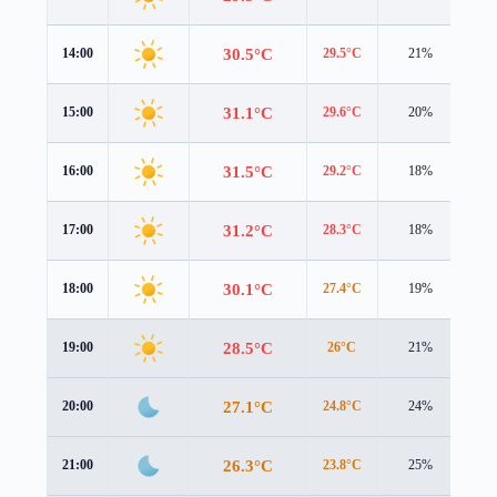
30.5°C
14:00
29.5°C
21%
3.2
31.1°C
15:00
29.6°C
20%
3.2
31.5°C
16:00
29.2°C
18%
3.2
31.2°C
17:00
28.3°C
18%
3.0
30.1°C
18:00
27.4°C
19%
2.6
28.5°C
19:00
26°C
21%
2.1
27.1°C
20:00
24.8°C
24%
1.9
26.3°C
21:00
23.8°C
25%
2.2