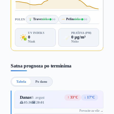
Trave
nisko
Pelin
nisko
POLEN
UV INDEKS
PRAŠINA (PM)
0
0 µg/m³
Nizak
Nisko
Satna prognoza po terminima
Tabela
Po danu
Danas
↑ 33°C
↓ 17°C
9. avgust
🌅 05:36
🌇 20:01
Prevucite za više →