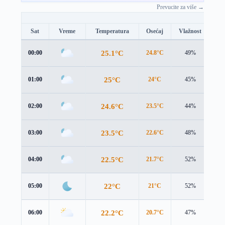
Prevucite za više →
Sat
Vreme
Temperatura
Osećaj
Vlažnost
Br
25.1°C
00:00
24.8°C
49%
2.9
25°C
01:00
24°C
45%
3.0
24.6°C
02:00
23.5°C
44%
3.0
23.5°C
03:00
22.6°C
48%
2.9
22.5°C
04:00
21.7°C
52%
2.8
22°C
05:00
21°C
52%
2.8
22.2°C
06:00
20.7°C
47%
3.1