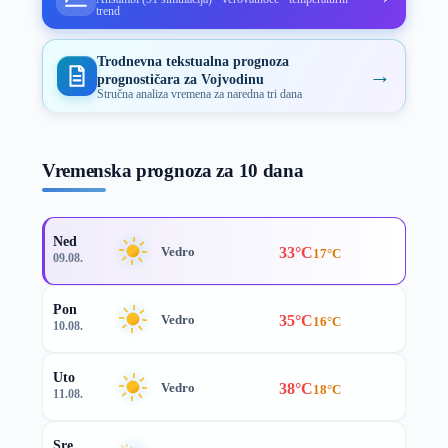
trend
Trodnevna tekstualna prognoza
→
prognostičara za Vojvodinu
Stručna analiza vremena za naredna tri dana
Vremenska prognoza za 10 dana
Ned
33°C
Vedro
17°C
09.08.
Pon
35°C
Vedro
16°C
10.08.
Uto
38°C
Vedro
18°C
11.08.
Sre