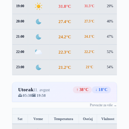
31.8°C
19:00
31.5°C
29%
1.
27.4°C
20:00
27.5°C
40%
1.
24.2°C
21:00
24.1°C
47%
1.
22.3°C
22:00
22.2°C
52%
1.
21.2°C
23:00
21°C
54%
1.
Utorak
↑ 38°C
↓ 18°C
11. avgust
🌅 05:38
🌇 19:58
Prevucite za više →
Sat
Vreme
Temperatura
Osećaj
Vlažnost
Brz