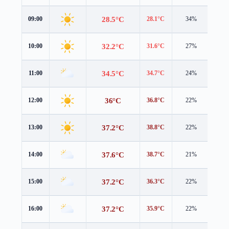
28.5°C
09:00
28.1°C
34%
1.6 
32.2°C
10:00
31.6°C
27%
1.9 
34.5°C
11:00
34.7°C
24%
2.1 
36°C
12:00
36.8°C
22%
1.9 
37.2°C
13:00
38.8°C
22%
1.5 
37.6°C
14:00
38.7°C
21%
1.4 
37.2°C
15:00
36.3°C
22%
3.8 
37.2°C
16:00
35.9°C
22%
3.6 