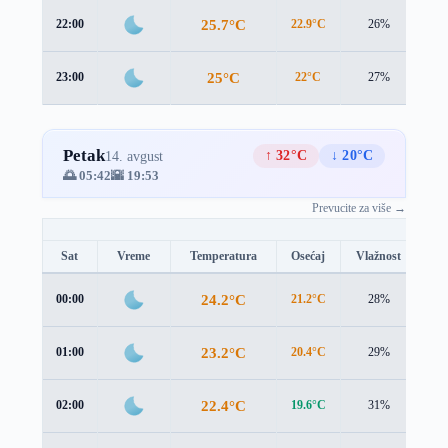
25.7°C
22:00
22.9°C
26%
2.9
25°C
23:00
22°C
27%
3.3
Petak
↑ 32°C
↓ 20°C
14. avgust
🌅 05:42
🌇 19:53
Prevucite za više →
Sat
Vreme
Temperatura
Osećaj
Vlažnost
Br
24.2°C
00:00
21.2°C
28%
3.2
23.2°C
01:00
20.4°C
29%
2.8
22.4°C
02:00
19.6°C
31%
2.5