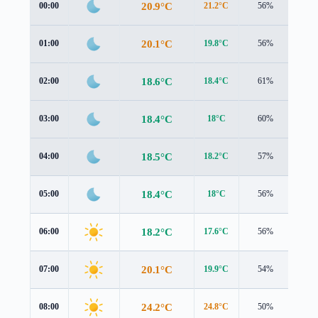
20.9°C
00:00
21.2°C
56%
0.6 
20.1°C
01:00
19.8°C
56%
1.2 
18.6°C
02:00
18.4°C
61%
0.9 
18.4°C
03:00
18°C
60%
1.0 
18.5°C
04:00
18.2°C
57%
0.7 
18.4°C
05:00
18°C
56%
0.5 
18.2°C
06:00
17.6°C
56%
0.8 
20.1°C
07:00
19.9°C
54%
0.7 
24.2°C
08:00
24.8°C
50%
0.8 