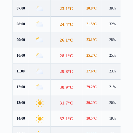
23.1°C
07:00
20.8°C
39%
3.5
24.4°C
08:00
21.5°C
32%
4.0
26.1°C
09:00
23.1°C
28%
4.0
28.1°C
10:00
25.2°C
25%
3.9
29.8°C
11:00
27.6°C
23%
3.8
30.9°C
12:00
29.2°C
21%
3.8
31.7°C
13:00
30.2°C
20%
3.9
32.1°C
14:00
30.5°C
19%
4.0