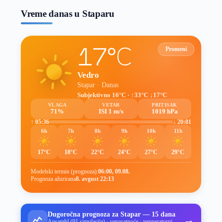
Vreme danas u Staparu
17°C
Promeni
Vedro
Stapar · Danas
Subjektivno 16°C · ↑33°C ↓17°C
VLAGA
VETAR
PRITISAK
71%
ISI 1 m/s
1019 hPa
↑ 05:36
↓ 20:01
6h
7h
8h
9h
10h
11h
17°C
18°C
22°C
24°C
27°C
29°C
Modelski termin (prognoza):
06:00, 09.08.
Prognoza ažurirana
8. avgust 22:13
Dugoročna prognoza za Stapar — 15 dana
→
Ansambl (91 simulacija) · verovatnoće · temperaturni