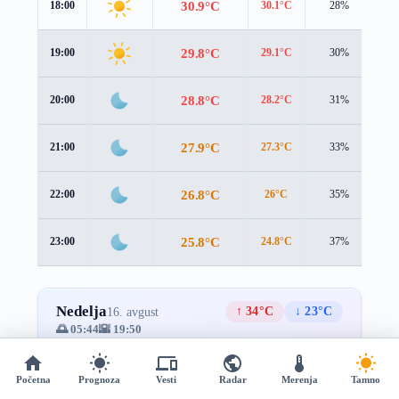
30.9°C
18:00
30.1°C
28%
1.
29.8°C
19:00
29.1°C
30%
1.
28.8°C
20:00
28.2°C
31%
1.
27.9°C
21:00
27.3°C
33%
1.
26.8°C
22:00
26°C
35%
1.
25.8°C
23:00
24.8°C
37%
1.
Nedelja
↑ 34°C
↓ 23°C
16. avgust
🌅 05:44
🌇 19:50
Prevucite za više →
Početna
Prognoza
Vesti
Radar
Merenja
Tamno