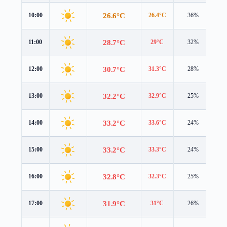
26.6°C
10:00
26.4°C
36%
1.
28.7°C
11:00
29°C
32%
1.
30.7°C
12:00
31.3°C
28%
1.
32.2°C
13:00
32.9°C
25%
2.
33.2°C
14:00
33.6°C
24%
2.
33.2°C
15:00
33.3°C
24%
2.
32.8°C
16:00
32.3°C
25%
1.
31.9°C
17:00
31°C
26%
1.