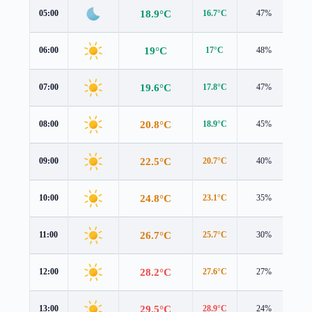
18.9°C
05:00
16.7°C
47%
2.6
19°C
06:00
17°C
48%
2.7
19.6°C
07:00
17.8°C
47%
2.7
20.8°C
08:00
18.9°C
45%
2.7
22.5°C
09:00
20.7°C
40%
2.6
24.8°C
10:00
23.1°C
35%
2.5
26.7°C
11:00
25.7°C
30%
2.6
28.2°C
12:00
27.6°C
27%
2.8
29.5°C
13:00
28.9°C
24%
3.0