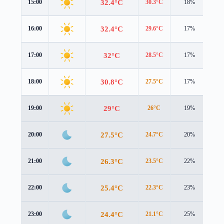
32.4°C
15:00
30.3°C
18%
4.0
32.4°C
16:00
29.6°C
17%
3.9
32°C
17:00
28.5°C
17%
3.7
30.8°C
18:00
27.5°C
17%
3.2
29°C
19:00
26°C
19%
2.6
27.5°C
20:00
24.7°C
20%
2.1
26.3°C
21:00
23.5°C
22%
2.2
25.4°C
22:00
22.3°C
23%
2.7
24.4°C
23:00
21.1°C
25%
3.2