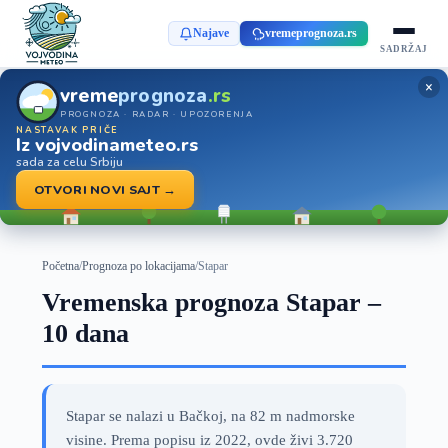
Najave
vremeprognoza.rs
SADRŽAJ
×
vreme
prognoza
.rs
PROGNOZA · RADAR · UPOZORENJA
NASTAVAK PRIČE
Iz vojvodinameteo.rs
sada za celu Srbiju
OTVORI NOVI SAJT →
Početna
/
Prognoza po lokacijama
/
Stapar
Vremenska prognoza Stapar –
10 dana
Stapar se nalazi u Bačkoj, na 82 m nadmorske
visine. Prema popisu iz 2022, ovde živi 3.720