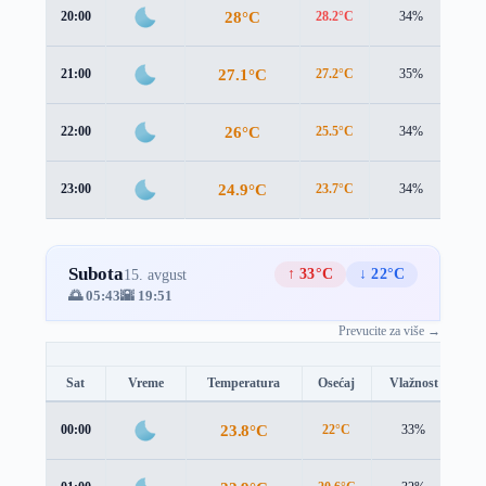
28°C
20:00
28.2°C
34%
0.2
27.1°C
21:00
27.2°C
35%
0.1
26°C
22:00
25.5°C
34%
0.5
24.9°C
23:00
23.7°C
34%
1.0
Subota
↑ 33°C
↓ 22°C
15. avgust
🌅 05:43
🌇 19:51
Prevucite za više →
Sat
Vreme
Temperatura
Osećaj
Vlažnost
Br
23.8°C
00:00
22°C
33%
1.