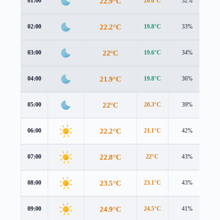
22.9°C
01:00
20.6°C
32%
2.
22.2°C
02:00
19.8°C
33%
2.
22°C
03:00
19.6°C
34%
2.
21.9°C
04:00
19.8°C
36%
2.
22°C
05:00
20.3°C
39%
1.
22.2°C
06:00
21.1°C
42%
1.
22.8°C
07:00
22°C
43%
1.
23.5°C
08:00
23.1°C
43%
1.
24.9°C
09:00
24.5°C
41%
1.