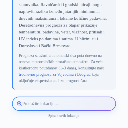
stanovnika. Ravničarski i gradski uticaji mogu
napraviti razliku između jutarnjih minimuma,
dnevnih maksimuma i lokalne količine padavina.
Desetodnevna prognoza za Stapar prikazuje
temperaturu, padavine, vetar, vlažnost, pritisak i
UV indeks po danima i satima. U blizini su i
Doroslovo i Bački Brestovac.
Prognoza se ažurira automatski dva puta dnevno na
osnovu meteoroloških proračuna atmosfere. Za veću
kratkoročnu pouzdanost (1–3 dana), konsultujte našu
trodnevnu prognozu za Vojvodinu i Beograd
koja
uključuje ekspertsku analizu prognostičara.
Pretražite
lokaciju
vremenske
— Spisak svih lokacija —
prognoze