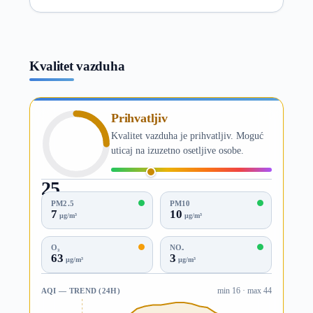
Kvalitet vazduha
Prihvatljiv
Kvalitet vazduha je prihvatljiv. Moguć
uticaj na izuzetno osetljive osobe.
25
AQI
PM2.5
PM10
7
10
µg/m³
µg/m³
O₃
NO₂
63
3
µg/m³
µg/m³
AQI — TREND (24H)
min 16 · max 44