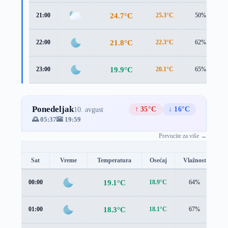
24.7°C
21:00
25.3°C
50%
21.8°C
22:00
22.3°C
62%
19.9°C
23:00
20.1°C
65%
Ponedeljak
↑ 35°C
↓ 16°C
10. avgust
🌅 05:37
🌇 19:59
Prevucite za više →
Sat
Vreme
Temperatura
Osećaj
Vlažnost
B
19.1°C
00:00
18.9°C
64%
1.
18.3°C
01:00
18.1°C
67%
1.