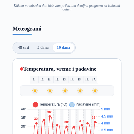
Klikom na određen dan biće vam prikazana detaljna prognoza za izabrani
datum
Meteogrami
48 sati
5 dana
10 dana
Temperatura, vreme i padavine
9.
10.
11.
12.
13.
14.
15.
16.
17.