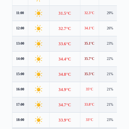
31.5°C
11:00
32.3°C
29%
1.
32.7°C
12:00
34.1°C
26%
1.
33.6°C
13:00
35.1°C
23%
1.
34.4°C
14:00
35.7°C
22%
1.
34.8°C
15:00
35.5°C
21%
1.
34.9°C
16:00
35°C
21%
1.
34.7°C
17:00
33.8°C
21%
1.
33.9°C
18:00
33°C
23%
1.