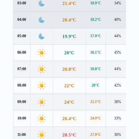
21.4°C
03:00
18.9°C
34%
2.4
20.4°C
04:00
18.2°C
40%
2.3
19.9°C
05:00
17.9°C
44%
2.3
20°C
06:00
18.1°C
45%
2.5
20.8°C
07:00
18.8°C
44%
2.8
22°C
08:00
20°C
42%
3.0
24°C
09:00
22.1°C
38%
2.9
26.4°C
10:00
24.9°C
33%
2.6
28.5°C
11:00
27.9°C
30%
2.4